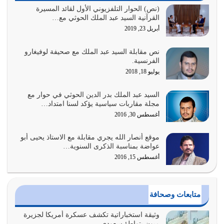
السبب الرئيسي لشقاء الأمة الابتعاد عن كتاب الله والتعدي
(نص) الحوار التلفزيوني الأول لقائد المسيرة
القرآنية السيد عبد الملك الحوثي مع…
لحدود الله بالإضافات للدين
أبريل 23, 2019
أغسطس 1, 2026
نص مقابلة السيد عبد الملك مع صحيفة لوفيغارو
أبرز أسباب الشقاء هو الإعراض عن ذكر الله وعن هدى الله
الفرنسية.
المتمثل في القرآن الكريم
يوليو 18, 2018
يوليو 31, 2026
السيد عبد الملك بدر الدين الحوثي في حوار مع
أولياء الشيطان كلما كانوا أكثر ولاءً وطاعة للشيطان كلما كانوا
مجلة مقاربات سياسية يؤكد لسنا امتداد…
أكثر ضعفاً
أغسطس 30, 2016
يوليو 30, 2026
موقع أنصار الله يجري مقابلة مع الاستاذ يحيى أبو
وعد الله تعالى من يُقتل في سبيله بالحياة الأبدية والرزق
عواضة بمناسبة الذكرى السنوية…
والاستبشار والنجاة والخلود في…
أغسطس 15, 2016
يوليو 29, 2026
القرآن الكريم هو أهم مصدر لمعرفة رسول الله معرفة سيرته
متابعات وصحافة
معرفة شخصيته معرفة عظمته
يوليو 28, 2026
وثيقة استخباراتية تكشف عسكرة أمريكا لجزيرة
ميون بتواطؤ سعودي