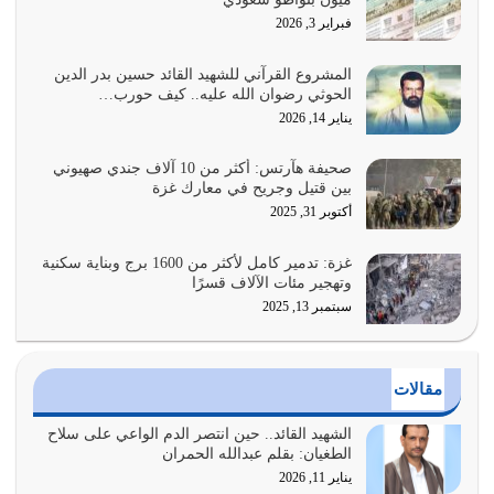
هل نحن من الصالحين؟ قيِّم نفسك هنا اترك القرآن على أصله
فبراير 3, 2026
وأعرض نفسك، وأعرض ما لديك على…
يوليو 27, 2026
المشروع القرآني للشهيد القائد حسين بدر الدين
الحوثي رضوان الله عليه.. كيف حورب…
عندما يكون عدوك هو عدو الله معناه أن تكون نقاط الضعف
يناير 14, 2026
فيه كثيرة وسينصرك الله عليه إذا…
يوليو 26, 2026
صحيفة هآرتس: أكثر من 10 آلاف جندي صهيوني
بين قتيل وجريح في معارك غزة
أراد الله لهذه الأمة ان تكون خير امة أخرجت للناس بالنهوض
أكتوبر 31, 2025
بالأمر بالمعروف والنهي عن…
يوليو 25, 2026
غزة: تدمير كامل لأكثر من 1600 برج وبناية سكنية
وتهجير مئات الآلاف قسرًا
سبتمبر 13, 2025
الدين الذي شرعه الله لا يجوز أن يخضع لآرائنا وأهوائنا
واجتهاداتنا لأننا سنختلف ونتفرق
يوليو 24, 2026
مقالات
أي أمة تتفرق في الدين وتتفرق في كيانها معناه أنها أصبحت
أمة عاجزة عن النهوض…
الشهيد القائد.. حين انتصر الدم الواعي على سلاح
الطغيان: بقلم عبدالله الحمران
يوليو 23, 2026
يناير 11, 2026