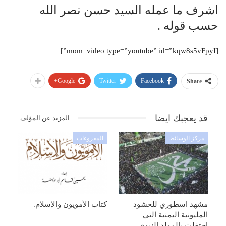
اشرف ما عمله السيد حسن نصر الله
حسب قوله .
[mom_video type=”youtube” id=”kqw8s5vFpyI”]
Google+
Twitter
Facebook
Share
قد يعجبك ايضا
المزيد عن المؤلف
مركز الوسائط
المقروءات
مشهد اسطوري للحشود
كتاب الأمويون والإسلام.
المليونية اليمنية التي
احتفلت بالمولد النبوي