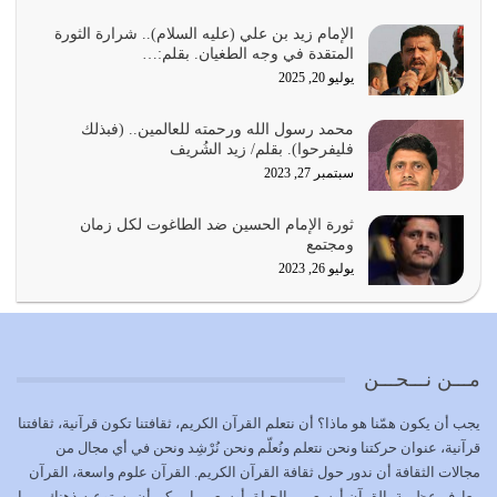
يجب أن نعود جميعاً الى القرآن وعندنا أخطاء جميعاً لنعتصم
بحبل الله جميعاً وليس كل…
الإمام زيد بن علي (عليه السلام).. شرارة الثورة
المتقدة في وجه الطغيان. بقلم:…
يوليو 22, 2026
يوليو 20, 2025
المُلك كله لله تعالى يؤتيه من يشاء وينزعه ممن يشاء ويعز من
محمد رسول الله ورحمته للعالمين.. (فبذلك
يشاء ويذل من يشاء
فليفرحوا). بقلم/ زيد الشُريف
يوليو 21, 2026
سبتمبر 27, 2023
{إِنَّ الدِّينَ عِنْدَ اللَّهِ الْإسْلامُ} الدين الذي شرعه الله للناس في
ثورة الإمام الحسين ضد الطاغوت لكل زمان
كل زمان…
ومجتمع
يوليو 19, 2026
يوليو 26, 2023
الوظيفة عبارة عن مسؤولية يجب النهوض بها كما ينبغي لكي
تتحقق الحقوق للجميع
يوليو 18, 2026
مـــن نـــحـــن
بعض صفات المتقين {الصَّابِرِينَ وَالصَّادِقِينَ وَالْقَانِتِينَ
يجب أن يكون همّنا هو ماذا؟ أن نتعلم القرآن الكريم، ثقافتنا تكون قرآنية، ثقافتنا
وَالْمُنْفِقِينَ…
قرآنية، عنوان حركتنا ونحن نتعلم ونُعلّم ونحن نُرْشِد ونحن في أي مجال من
يوليو 17, 2026
مجالات الثقافة أن ندور حول ثقافة القرآن الكريم. القرآن علوم واسعة، القرآن
معارف عظيمة، القرآن أوسع من الحياة، أوسع مما يمكن أن يستوعبه ذهنك، مما