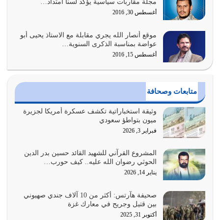
مجلة مقاربات سياسية يؤكد لسنا امتداد…
المتمثل في القرآن الكريم
أغسطس 30, 2016
يوليو 31, 2026
موقع أنصار الله يجري مقابلة مع الاستاذ يحيى أبو
أولياء الشيطان كلما كانوا أكثر ولاءً وطاعة للشيطان كلما كانوا
عواضة بمناسبة الذكرى السنوية…
أكثر ضعفاً
أغسطس 15, 2016
يوليو 30, 2026
وعد الله تعالى من يُقتل في سبيله بالحياة الأبدية والرزق
متابعات وصحافة
والاستبشار والنجاة والخلود في…
يوليو 29, 2026
وثيقة استخباراتية تكشف عسكرة أمريكا لجزيرة
ميون بتواطؤ سعودي
القرآن الكريم هو أهم مصدر لمعرفة رسول الله معرفة سيرته
فبراير 3, 2026
معرفة شخصيته معرفة عظمته
يوليو 28, 2026
المشروع القرآني للشهيد القائد حسين بدر الدين
الحوثي رضوان الله عليه.. كيف حورب…
هل نحن من الصالحين؟ قيِّم نفسك هنا اترك القرآن على أصله
يناير 14, 2026
وأعرض نفسك، وأعرض ما لديك على…
يوليو 27, 2026
صحيفة هآرتس: أكثر من 10 آلاف جندي صهيوني
بين قتيل وجريح في معارك غزة
عندما يكون عدوك هو عدو الله معناه أن تكون نقاط الضعف
أكتوبر 31, 2025