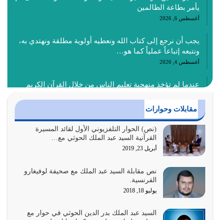
يأمر بطاعة الظالمين
أغسطس 6, 2026
يجب أن نرجع إلى كتاب الله ونعطيه أولوية مطلقة ونهتدي به،
ونتبعه إتباعاً عملياً كما هو…
أغسطس 4, 2026
عندما لم تؤخذ منهجية تعليم الناس من خلال القرآن الكريم
حصل ضياع للأمة وضياع للأجيال
أغسطس 3, 2026
مقابلات وحوارات
الغاية من الصلاة هو ذكر الله (أقم الصلاة لذكري) إضافة إلى
(نص) الحوار التلفزيوني الأول لقائد المسيرة
القرآنية السيد عبد الملك الحوثي مع…
{وَأَعِدُّوا لَهُمْ مَا…
أبريل 23, 2019
أغسطس 2, 2026
نص مقابلة السيد عبد الملك مع صحيفة لوفيغارو
السبب الرئيسي لشقاء الأمة الابتعاد عن كتاب الله والتعدي
الفرنسية.
لحدود الله بالإضافات للدين
يوليو 18, 2018
أغسطس 1, 2026
السيد عبد الملك بدر الدين الحوثي في حوار مع
أبرز أسباب الشقاء هو الإعراض عن ذكر الله وعن هدى الله