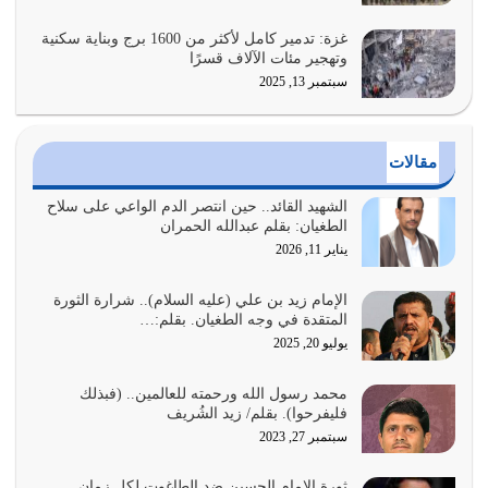
فيه كثيرة وسينصرك الله عليه إذا…
يوليو 26, 2026
غزة: تدمير كامل لأكثر من 1600 برج وبناية سكنية
وتهجير مئات الآلاف قسرًا
سبتمبر 13, 2025
أراد الله لهذه الأمة ان تكون خير امة أخرجت للناس بالنهوض
بالأمر بالمعروف والنهي عن…
يوليو 25, 2026
مقالات
الدين الذي شرعه الله لا يجوز أن يخضع لآرائنا وأهوائنا
واجتهاداتنا لأننا سنختلف ونتفرق
الشهيد القائد.. حين انتصر الدم الواعي على سلاح
الطغيان: بقلم عبدالله الحمران
يوليو 24, 2026
يناير 11, 2026
أي أمة تتفرق في الدين وتتفرق في كيانها معناه أنها أصبحت
أمة عاجزة عن النهوض…
الإمام زيد بن علي (عليه السلام).. شرارة الثورة
المتقدة في وجه الطغيان. بقلم:…
يوليو 23, 2026
يوليو 20, 2025
يجب أن نعود جميعاً الى القرآن وعندنا أخطاء جميعاً لنعتصم
محمد رسول الله ورحمته للعالمين.. (فبذلك
بحبل الله جميعاً وليس كل…
فليفرحوا). بقلم/ زيد الشُريف
يوليو 22, 2026
سبتمبر 27, 2023
المُلك كله لله تعالى يؤتيه من يشاء وينزعه ممن يشاء ويعز من
ثورة الإمام الحسين ضد الطاغوت لكل زمان