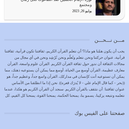
يشاء ويذل من يشاء
ومجتمع
يوليو 21, 2026
يوليو 26, 2023
{إِنَّ الدِّينَ عِنْدَ اللَّهِ الْإسْلامُ} الدين الذي شرعه الله للناس في
كل زمان…
يوليو 19, 2026
مـــن نـــحـــن
الوظيفة عبارة عن مسؤولية يجب النهوض بها كما ينبغي لكي
يجب أن يكون همّنا هو ماذا؟ أن نتعلم القرآن الكريم، ثقافتنا تكون قرآنية، ثقافتنا
تتحقق الحقوق للجميع
قرآنية، عنوان حركتنا ونحن نتعلم ونُعلّم ونحن نُرْشِد ونحن في أي مجال من
يوليو 18, 2026
مجالات الثقافة أن ندور حول ثقافة القرآن الكريم. القرآن علوم واسعة، القرآن
معارف عظيمة، القرآن أوسع من الحياة، أوسع مما يمكن أن يستوعبه ذهنك، مما
بعض صفات المتقين {الصَّابِرِينَ وَالصَّادِقِينَ وَالْقَانِتِينَ
يمكن أن تستوعبه أنت كإنسان في مداركك، القرآن واسع جداً، وعظيم جداً، هو
وَالْمُنْفِقِينَ…
((بحر – كما قال الإمام علي – لا يُدرَك قعره)). نحن إذا ما انطلقنا من الأساس
يوليو 17, 2026
عنوان ثقافتنا: أن نتثقف بالقرآن الكريم. سنجد أن القرآن الكريم هو هكذا، عندما
نتعلمه ونتبعه يزكينا، يسمو بنا، يمنحنا الحكمة، يمنحنا القوة، يمنحنا كل القيم، كل
الاعتصام بحبل الله أمر إلهي للمؤمنين وهو بمثابة سبب بينهم
القيم التي لما ضاعت ضاعت الأمة بضياعها، كما هو حاصل الآن في وضع
وبين الله يترتب عليه النصر…
المسلمين، وفي وضع العرب بالذات. وشرف عظيم جداً لنا، ونتمنى أن نكون
يوليو 16, 2026
صفحتنا على الفيس بوك
بمستوى أن نثقف الآخرين بالقرآن الكريم، وأن نتثقف بثقافة القرآن الكريم
{ذَلِكَ فَضْلُ اللَّهِ يُؤْتِيهِ مَنْ يَشَاءُ وَاللَّهُ ذُو الْفَضْلِ الْعَظِيمِ} يؤتيه من يشاء، فنحن
نحاول أن نكون ممن يشاء الله أن يُؤتَوا هذا الفضل العظيم. لا تفكر إطلاقاً أن