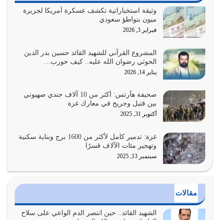
يوليو 29, 2026
وثيقة استخباراتية تكشف عسكرة أمريكا لجزيرة
ميون بتواطؤ سعودي
القرآن الكريم هو أهم مصدر لمعرفة رسول الله معرفة سيرته
فبراير 3, 2026
معرفة شخصيته معرفة عظمته
يوليو 28, 2026
المشروع القرآني للشهيد القائد حسين بدر الدين
الحوثي رضوان الله عليه.. كيف حورب…
هل نحن من الصالحين؟ قيِّم نفسك هنا اترك القرآن على أصله
يناير 14, 2026
وأعرض نفسك، وأعرض ما لديك على…
يوليو 27, 2026
صحيفة هآرتس: أكثر من 10 آلاف جندي صهيوني
بين قتيل وجريح في معارك غزة
عندما يكون عدوك هو عدو الله معناه أن تكون نقاط الضعف
أكتوبر 31, 2025
فيه كثيرة وسينصرك الله عليه إذا…
يوليو 26, 2026
غزة: تدمير كامل لأكثر من 1600 برج وبناية سكنية
وتهجير مئات الآلاف قسرًا
سبتمبر 13, 2025
أراد الله لهذه الأمة ان تكون خير امة أخرجت للناس بالنهوض
بالأمر بالمعروف والنهي عن…
يوليو 25, 2026
مقالات
الدين الذي شرعه الله لا يجوز أن يخضع لآرائنا وأهوائنا
واجتهاداتنا لأننا سنختلف ونتفرق
الشهيد القائد.. حين انتصر الدم الواعي على سلاح