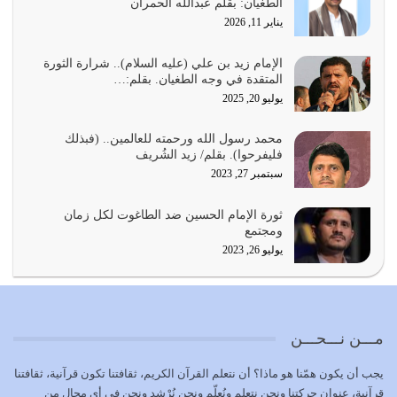
الطغيان: بقلم عبدالله الحمران
يوليو 24, 2026
يناير 11, 2026
أي أمة تتفرق في الدين وتتفرق في كيانها معناه أنها أصبحت
أمة عاجزة عن النهوض…
الإمام زيد بن علي (عليه السلام).. شرارة الثورة
المتقدة في وجه الطغيان. بقلم:…
يوليو 23, 2026
يوليو 20, 2025
يجب أن نعود جميعاً الى القرآن وعندنا أخطاء جميعاً لنعتصم
محمد رسول الله ورحمته للعالمين.. (فبذلك
بحبل الله جميعاً وليس كل…
فليفرحوا). بقلم/ زيد الشُريف
يوليو 22, 2026
سبتمبر 27, 2023
المُلك كله لله تعالى يؤتيه من يشاء وينزعه ممن يشاء ويعز من
ثورة الإمام الحسين ضد الطاغوت لكل زمان
يشاء ويذل من يشاء
ومجتمع
يوليو 21, 2026
يوليو 26, 2023
{إِنَّ الدِّينَ عِنْدَ اللَّهِ الْإسْلامُ} الدين الذي شرعه الله للناس في
كل زمان…
يوليو 19, 2026
مـــن نـــحـــن
الوظيفة عبارة عن مسؤولية يجب النهوض بها كما ينبغي لكي
يجب أن يكون همّنا هو ماذا؟ أن نتعلم القرآن الكريم، ثقافتنا تكون قرآنية، ثقافتنا
تتحقق الحقوق للجميع
قرآنية، عنوان حركتنا ونحن نتعلم ونُعلّم ونحن نُرْشِد ونحن في أي مجال من