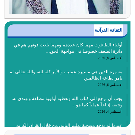
الثقافة القرآنية
أولياء الطاغوت مهما كان عددهم ومهما بلغت قوتهم هم في
دائرة الضعف خصوصا في مواجهة الحق…
أغسطس 8, 2026
مسيرة الدين هي مسيرة عملية، والأمر كله لله، والله تعالى لم
يأمر بطاعة الظالمين
أغسطس 6, 2026
يجب أن نرجع إلى كتاب الله ونعطيه أولوية مطلقة ونهتدي به،
ونتبعه إتباعاً عملياً كما هو…
أغسطس 4, 2026
عندما لم تؤخذ منهجية تعليم الناس من خلال القرآن الكريم
حصل ضياع للأمة وضياع للأجيال