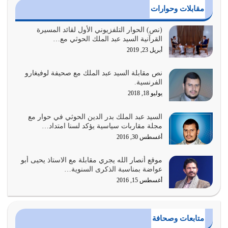
أغسطس 3, 2026
مقابلات وحوارات
الغاية من الصلاة هو ذكر الله (أقم الصلاة لذكري) إضافة إلى
(نص) الحوار التلفزيوني الأول لقائد المسيرة
القرآنية السيد عبد الملك الحوثي مع…
{وَأَعِدُّوا لَهُمْ مَا…
أبريل 23, 2019
أغسطس 2, 2026
نص مقابلة السيد عبد الملك مع صحيفة لوفيغارو
السبب الرئيسي لشقاء الأمة الابتعاد عن كتاب الله والتعدي
الفرنسية.
لحدود الله بالإضافات للدين
يوليو 18, 2018
أغسطس 1, 2026
السيد عبد الملك بدر الدين الحوثي في حوار مع
أبرز أسباب الشقاء هو الإعراض عن ذكر الله وعن هدى الله
مجلة مقاربات سياسية يؤكد لسنا امتداد…
المتمثل في القرآن الكريم
أغسطس 30, 2016
يوليو 31, 2026
موقع أنصار الله يجري مقابلة مع الاستاذ يحيى أبو
أولياء الشيطان كلما كانوا أكثر ولاءً وطاعة للشيطان كلما كانوا
عواضة بمناسبة الذكرى السنوية…
أكثر ضعفاً
أغسطس 15, 2016
يوليو 30, 2026
وعد الله تعالى من يُقتل في سبيله بالحياة الأبدية والرزق
متابعات وصحافة
والاستبشار والنجاة والخلود في…