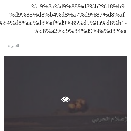
%d9%8a%d9%88%d8%b2%d8%b9-
%d9%85%d8%b4%d8%a7%d9%87%d8%af-
%84%d8%aa%d8%af%d9%85%d9%8a%d8%b1-
%d8%a2%d9%84%d9%8a%d8%aa
التالي