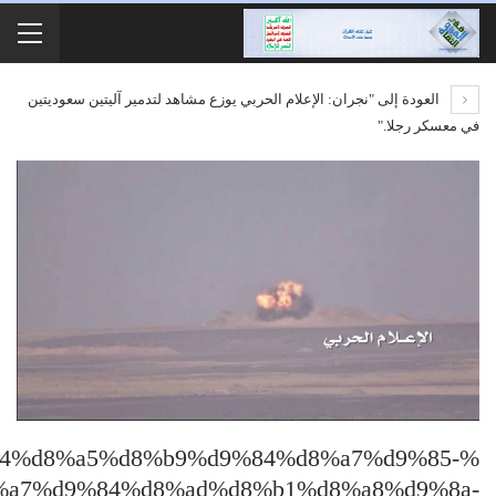
العودة إلى "نجران: الإعلام الحربي يوزع مشاهد لتدمير آليتين سعوديتين
في معسكر رجلا."
84%d8%a5%d8%b9%d9%84%d8%a7%d9%85-
%a7%d9%84%d8%ad%d8%b1%d8%a8%d9%8a-