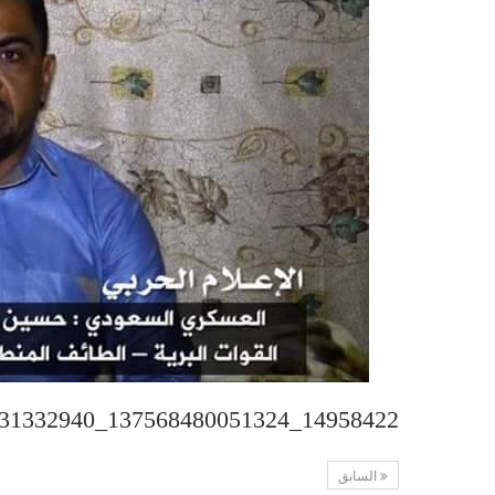
14958422_137568480051324_131332940_n
السابق