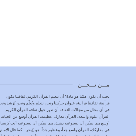
مـــن نـــحـــن
يجب أن يكون همّنا هو ماذا؟ أن نتعلم القرآن الكريم، ثقافتنا تكون
قرآنية، ثقافتنا قرآنية، عنوان حركتنا ونحن نتعلم ونُعلّم ونحن نُرْشِد ونح
في أي مجال من مجالات الثقافة أن ندور حول ثقافة القرآن الكريم.
القرآن علوم واسعة، القرآن معارف عظيمة، القرآن أوسع من الحياة،
أوسع مما يمكن أن يستوعبه ذهنك، مما يمكن أن تستوعبه أنت كإنسا
في مداركك، القرآن واسع جداً، وعظيم جداً، هو ((بحر – كما قال الإمام