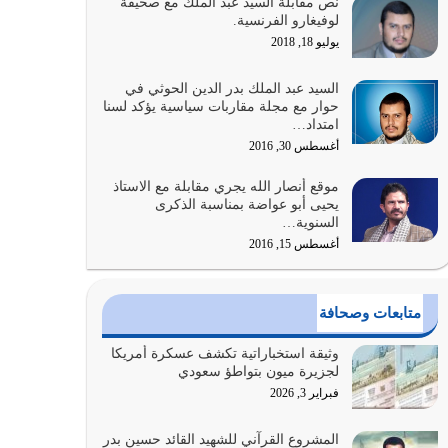
نص مقابلة السيد عبد الملك مع صحيفة
إضافة إلى {وَأَعِدُّوا لَهُمْ مَا…
لوفيغارو الفرنسية.
أغسطس 2, 2026
يوليو 18, 2018
السبب الرئيسي لشقاء الأمة الابتعاد عن كتاب الله
السيد عبد الملك بدر الدين الحوثي في
والتعدي لحدود الله بالإضافات للدين
حوار مع مجلة مقاربات سياسية يؤكد لسنا
امتداد…
أغسطس 1, 2026
أغسطس 30, 2016
أبرز أسباب الشقاء هو الإعراض عن ذكر الله وعن هدى
موقع أنصار الله يجري مقابلة مع الاستاذ
الله المتمثل في القرآن الكريم
يحيى أبو عواضة بمناسبة الذكرى
يوليو 31, 2026
السنوية…
أغسطس 15, 2016
أولياء الشيطان كلما كانوا أكثر ولاءً وطاعة للشيطان
كلما كانوا أكثر ضعفاً
يوليو 30, 2026
متابعات وصحافة
وعد الله تعالى من يُقتل في سبيله بالحياة الأبدية
وثيقة استخباراتية تكشف عسكرة أمريكا
والرزق والاستبشار والنجاة والخلود في…
لجزيرة ميون بتواطؤ سعودي
يوليو 29, 2026
فبراير 3, 2026
القرآن الكريم هو أهم مصدر لمعرفة رسول الله معرفة
المشروع القرآني للشهيد القائد حسين بدر