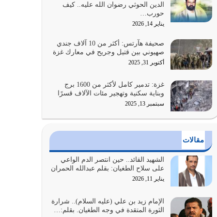
الدين الحوثي رضوان الله عليه.. كيف
سيرته معرفة شخصيته معرفة عظمته
حورب…
يوليو 28, 2026
يناير 14, 2026
هل نحن من الصالحين؟ قيِّم نفسك هنا اترك القرآن
صحيفة هآرتس: أكثر من 10 آلاف جندي
على أصله وأعرض نفسك، وأعرض ما لديك على…
صهيوني بين قتيل وجريح في معارك غزة
يوليو 27, 2026
أكتوبر 31, 2025
عندما يكون عدوك هو عدو الله معناه أن تكون نقاط
غزة: تدمير كامل لأكثر من 1600 برج
الضعف فيه كثيرة وسينصرك الله عليه إذا…
وبناية سكنية وتهجير مئات الآلاف قسرًا
يوليو 26, 2026
سبتمبر 13, 2025
أراد الله لهذه الأمة ان تكون خير امة أخرجت للناس
بالنهوض بالأمر بالمعروف والنهي عن…
مقالات
يوليو 25, 2026
الشهيد القائد.. حين انتصر الدم الواعي
الدين الذي شرعه الله لا يجوز أن يخضع لآرائنا وأهوائنا
على سلاح الطغيان: بقلم عبدالله الحمران
واجتهاداتنا لأننا سنختلف ونتفرق
يناير 11, 2026
يوليو 24, 2026
الإمام زيد بن علي (عليه السلام).. شرارة
الثورة المتقدة في وجه الطغيان. بقلم:…
أي أمة تتفرق في الدين وتتفرق في كيانها معناه أنها