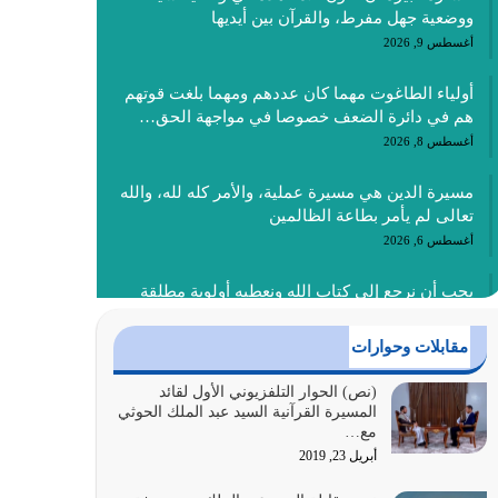
ووضعية جهل مفرط، والقرآن بين أيديها
أغسطس 9, 2026
أولياء الطاغوت مهما كان عددهم ومهما بلغت قوتهم
هم في دائرة الضعف خصوصا في مواجهة الحق…
أغسطس 8, 2026
مسيرة الدين هي مسيرة عملية، والأمر كله لله، والله
تعالى لم يأمر بطاعة الظالمين
أغسطس 6, 2026
يجب أن نرجع إلى كتاب الله ونعطيه أولوية مطلقة
ونهتدي به، ونتبعه إتباعاً عملياً كما هو…
أغسطس 4, 2026
مقابلات وحوارات
عندما لم تؤخذ منهجية تعليم الناس من خلال القرآن
(نص) الحوار التلفزيوني الأول لقائد
المسيرة القرآنية السيد عبد الملك الحوثي
الكريم حصل ضياع للأمة وضياع للأجيال
مع…
أغسطس 3, 2026
أبريل 23, 2019
الغاية من الصلاة هو ذكر الله (أقم الصلاة لذكري)