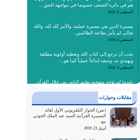
هم في دائرة الضعف خصوصا في مواجهة الحق…
أغسطس 8, 2026
مسيرة الدين هي مسيرة عملية، والأمر كله لله، والله
تعالى لم يأمر بطاعة الظالمين
أغسطس 6, 2026
يجب أن نرجع إلى كتاب الله ونعطيه أولوية مطلقة
ونهتدي به، ونتبعه إتباعاً عملياً كما هو…
أغسطس 4, 2026
عندما لم تؤخذ منهجية تعليم الناس من خلال القرآن
الكريم حصل ضياع للأمة وضياع للأجيال
أغسطس 3, 2026
مقابلات وحوارات
الغاية من الصلاة هو ذكر الله (أقم الصلاة لذكري)
(نص) الحوار التلفزيوني الأول لقائد
المسيرة القرآنية السيد عبد الملك الحوثي
إضافة إلى {وَأَعِدُّوا لَهُمْ مَا…
مع…
أغسطس 2, 2026
أبريل 23, 2019
السبب الرئيسي لشقاء الأمة الابتعاد عن كتاب الله