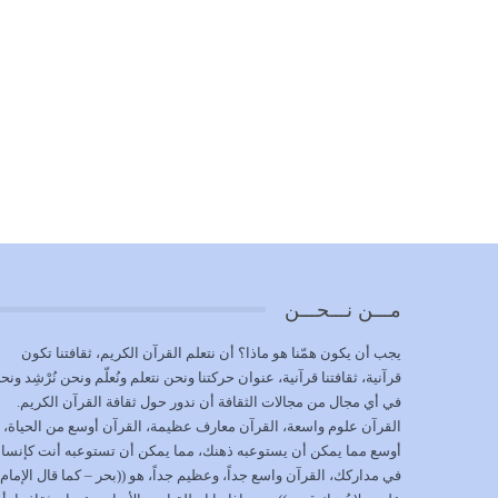
مـــن نـــحـــن
يجب أن يكون همّنا هو ماذا؟ أن نتعلم القرآن الكريم، ثقافتنا تكون
قرآنية، ثقافتنا قرآنية، عنوان حركتنا ونحن نتعلم ونُعلّم ونحن نُرْشِد ونح
في أي مجال من مجالات الثقافة أن ندور حول ثقافة القرآن الكريم.
القرآن علوم واسعة، القرآن معارف عظيمة، القرآن أوسع من الحياة،
أوسع مما يمكن أن يستوعبه ذهنك، مما يمكن أن تستوعبه أنت كإنسا
في مداركك، القرآن واسع جداً، وعظيم جداً، هو ((بحر – كما قال الإمام