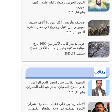
الدين الحوثي رضوان الله عليه.. كيف
على أصله وأعرض نفسك، وأعرض ما لديك على…
حورب…
يوليو 27, 2026
يناير 14, 2026
عندما يكون عدوك هو عدو الله معناه أن تكون نقاط
صحيفة هآرتس: أكثر من 10 آلاف جندي
الضعف فيه كثيرة وسينصرك الله عليه إذا…
صهيوني بين قتيل وجريح في معارك غزة
يوليو 26, 2026
أكتوبر 31, 2025
أراد الله لهذه الأمة ان تكون خير امة أخرجت للناس
غزة: تدمير كامل لأكثر من 1600 برج
بالنهوض بالأمر بالمعروف والنهي عن…
وبناية سكنية وتهجير مئات الآلاف قسرًا
يوليو 25, 2026
سبتمبر 13, 2025
الدين الذي شرعه الله لا يجوز أن يخضع لآرائنا وأهوائنا
واجتهاداتنا لأننا سنختلف ونتفرق
مقالات
يوليو 24, 2026
الشهيد القائد.. حين انتصر الدم الواعي
أي أمة تتفرق في الدين وتتفرق في كيانها معناه أنها
على سلاح الطغيان: بقلم عبدالله الحمران
أصبحت أمة عاجزة عن النهوض…
يناير 11, 2026
يوليو 23, 2026
الإمام زيد بن علي (عليه السلام).. شرارة
الثورة المتقدة في وجه الطغيان. بقلم:…
يجب أن نعود جميعاً الى القرآن وعندنا أخطاء جميعاً