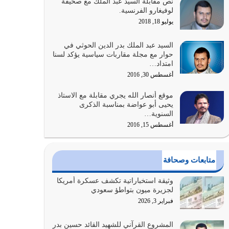
نص مقابلة السيد عبد الملك مع صحيفة
والتعدي لحدود الله بالإضافات للدين
لوفيغارو الفرنسية.
أغسطس 1, 2026
يوليو 18, 2018
أبرز أسباب الشقاء هو الإعراض عن ذكر الله وعن هدى
السيد عبد الملك بدر الدين الحوثي في
الله المتمثل في القرآن الكريم
حوار مع مجلة مقاربات سياسية يؤكد لسنا
امتداد…
يوليو 31, 2026
أغسطس 30, 2016
أولياء الشيطان كلما كانوا أكثر ولاءً وطاعة للشيطان
موقع أنصار الله يجري مقابلة مع الاستاذ
كلما كانوا أكثر ضعفاً
يحيى أبو عواضة بمناسبة الذكرى
يوليو 30, 2026
السنوية…
أغسطس 15, 2016
وعد الله تعالى من يُقتل في سبيله بالحياة الأبدية
والرزق والاستبشار والنجاة والخلود في…
يوليو 29, 2026
متابعات وصحافة
القرآن الكريم هو أهم مصدر لمعرفة رسول الله معرفة
وثيقة استخباراتية تكشف عسكرة أمريكا
سيرته معرفة شخصيته معرفة عظمته
لجزيرة ميون بتواطؤ سعودي
يوليو 28, 2026
فبراير 3, 2026
هل نحن من الصالحين؟ قيِّم نفسك هنا اترك القرآن
المشروع القرآني للشهيد القائد حسين بدر