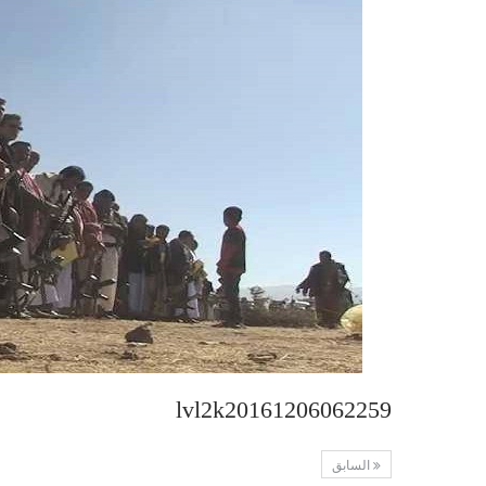
lvl2k20161206062259
السابق