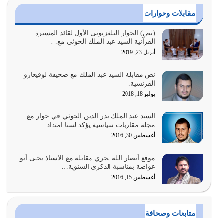
أغسطس 4, 2026
مقابلات وحوارات
عندما لم تؤخذ منهجية تعليم الناس من خلال القرآن الكريم
(نص) الحوار التلفزيوني الأول لقائد المسيرة
القرآنية السيد عبد الملك الحوثي مع…
حصل ضياع للأمة وضياع للأجيال
أبريل 23, 2019
أغسطس 3, 2026
نص مقابلة السيد عبد الملك مع صحيفة لوفيغارو
الغاية من الصلاة هو ذكر الله (أقم الصلاة لذكري) إضافة إلى
الفرنسية.
{وَأَعِدُّوا لَهُمْ مَا…
يوليو 18, 2018
أغسطس 2, 2026
السيد عبد الملك بدر الدين الحوثي في حوار مع
السبب الرئيسي لشقاء الأمة الابتعاد عن كتاب الله والتعدي
مجلة مقاربات سياسية يؤكد لسنا امتداد…
لحدود الله بالإضافات للدين
أغسطس 30, 2016
أغسطس 1, 2026
موقع أنصار الله يجري مقابلة مع الاستاذ يحيى أبو
أبرز أسباب الشقاء هو الإعراض عن ذكر الله وعن هدى الله
عواضة بمناسبة الذكرى السنوية…
المتمثل في القرآن الكريم
أغسطس 15, 2016
يوليو 31, 2026
أولياء الشيطان كلما كانوا أكثر ولاءً وطاعة للشيطان كلما كانوا
متابعات وصحافة
أكثر ضعفاً