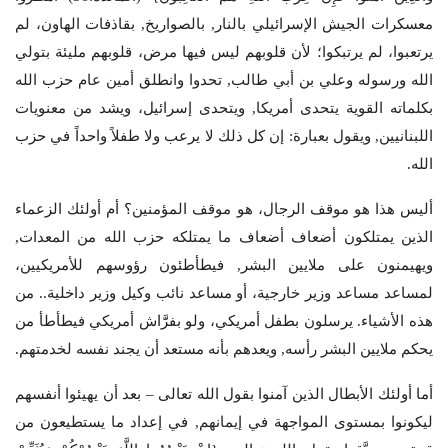
معسكرات الجيش الإسرائيلي بالنار, بالصواريخ, بقاذفات الهاون، لم
يرتعبوا، لم يرتبكوا؛ لأن قلوبهم ليس فيها مرض، قلوبهم مليئة بتولي
الله ورسوله وعلي بن أبي طالب, تحدوا وانطلق أمين عام حزب الله
بكلماته القوية يتحدى أمريكا, ويتحدى إسرائيل، ويشد من معنويات
اللبنانيين, ويقول بعبارة: إن كل ذلك لا يرعب ولا طفلاً واحداً في حزب
الله.
أليس هذا هو موقف الرجال، هو موقف المؤمنين؟ أم أولئك الزعماء
الذين يمتلكون أضعاف أضعاف ما يمتلكه حزب الله من المعدات,
ويهيمنون على ملايين البشر, فيطأطئون رؤوسهم للأمريكيين،
لمساعد مساعد وزير خارجية، أو مساعد نائب وكيل وزير داخلية.. من
هذه الأشياء. يرسلون بطفل أمريكي، ولو بفرََّاش أمريكي فيطأطأ من
يحكم ملايين البشر رأسه, ويعدهم بأنه مستعد أن يجند نفسه لخدمتهم.
أما أولئك الأبطال الذين آمنوا بقول الله تعالى – بعد أن يهيئوا أنفسهم
ليكونوا بمستوى المواجهة في إيمانهم, في إعداد ما يستطيعون من