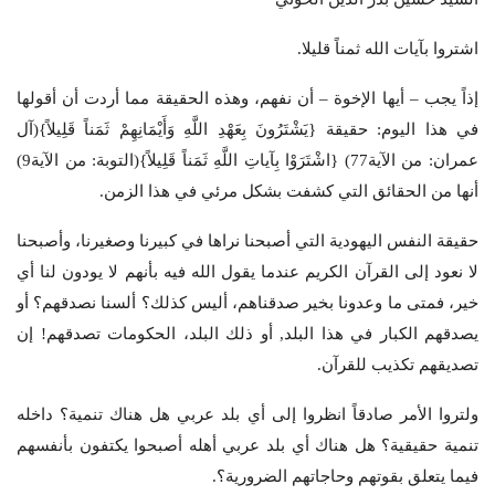
اشتروا بآيات الله ثمناً قليلا.
إذاً يجب – أيها الإخوة – أن نفهم، وهذه الحقيقة مما أردت أن أقولها
في هذا اليوم: حقيقة {يَشْتَرُونَ بِعَهْدِ اللَّهِ وَأَيْمَانِهِمْ ثَمَناً قَلِيلاً}(آل
عمران: من الآية77) {اشْتَرَوْا بِآياتِ اللَّهِ ثَمَناً قَلِيلاً}(التوبة: من الآية9)
أنها من الحقائق التي كشفت بشكل مرئي في هذا الزمن.
حقيقة النفس اليهودية التي أصبحنا نراها في كبيرنا وصغيرنا، وأصبحنا
لا نعود إلى القرآن الكريم عندما يقول الله فيه بأنهم لا يودون لنا أي
خير، فمتى ما وعدونا بخير صدقناهم، أليس كذلك؟ ألسنا نصدقهم؟ أو
يصدقهم الكبار في هذا البلد, أو ذلك البلد، الحكومات تصدقهم! إن
تصديقهم تكذيب للقرآن.
ولتروا الأمر صادقاً انظروا إلى أي بلد عربي هل هناك تنمية؟ داخله
تنمية حقيقية؟ هل هناك أي بلد عربي أهله أصبحوا يكتفون بأنفسهم
فيما يتعلق بقوتهم وحاجاتهم الضرورية؟.