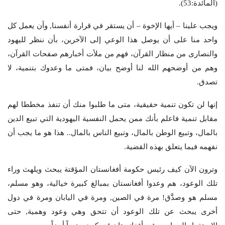
(المائدة:53).
ويجب علينا – أيها الإخوة – أن يستقر في قرارة أنفسنا, وأن يعمل كل
واحد منا على أن يوصل هذا الوعي إلى الآخرين، بأن ننظر لليهود
والنصارى من منظار القرآن، فهم من ملأت أخبارهم صفحات القرآن،
وهم من أوضحهم الله لنا أوضح بيان، فمتى ما وعدوك بتنمية، لا
تصدق.
إنها لن تكون تنمية حقيقية، متى ما طلبوا منك أن تنفذ مخططا لهم
مقابل تنمية فاعلم بأنك ممن يحمل النفسية اليهودية التي تبيع الدين
بالمال، وتبيع الوطن بالمال، وتبيع الناس بالمال.. هذا هو ما يجب أن
نفهمه فيما يتعلق بهذه القضية.
وترون الآن كيف رئيس حكومة أفغانستان المؤقتة يبحث ويلهث وراء
تلك الوعود، هم وعدوا أفغانستان بمبالغ كبيرة خيالية، وهو مسلم،
مسلم هو وصدََّق! مرة في الصين, ومرة في اليابان ومرة في دول
أخرى يبحث عن تلك الوعود أن تتحق وهي وعود وهمية, حتى