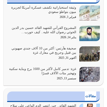
يوليو 30, 2026
وثيقة استخباراتية تكشف عسكرة أمريكا لجزيرة
ميون بتواطؤ سعودي
وعد الله تعالى من يُقتل في سبيله بالحياة الأبدية والرزق
فبراير 3, 2026
والاستبشار والنجاة والخلود في…
يوليو 29, 2026
المشروع القرآني للشهيد القائد حسين بدر الدين
الحوثي رضوان الله عليه.. كيف حورب…
القرآن الكريم هو أهم مصدر لمعرفة رسول الله معرفة سيرته
يناير 14, 2026
معرفة شخصيته معرفة عظمته
يوليو 28, 2026
صحيفة هآرتس: أكثر من 10 آلاف جندي صهيوني
بين قتيل وجريح في معارك غزة
هل نحن من الصالحين؟ قيِّم نفسك هنا اترك القرآن على أصله
أكتوبر 31, 2025
وأعرض نفسك، وأعرض ما لديك على…
يوليو 27, 2026
غزة: تدمير كامل لأكثر من 1600 برج وبناية سكنية
وتهجير مئات الآلاف قسرًا
سبتمبر 13, 2025
عندما يكون عدوك هو عدو الله معناه أن تكون نقاط الضعف
فيه كثيرة وسينصرك الله عليه إذا…
يوليو 26, 2026
مقالات
أراد الله لهذه الأمة ان تكون خير امة أخرجت للناس بالنهوض
بالأمر بالمعروف والنهي عن…
الشهيد القائد.. حين انتصر الدم الواعي على سلاح