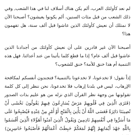
لم نعد كأولئك العرب، ألم يكن هناك أسلاف لنا في هذا الشعب, وفي
ذلك الشعب من قبل مئات السنين، ألم يكونوا يعيشون؟ أصبحنا الآن
لا نمتلك أن نعيش كأولئك الذين عاشوا قبل ألف سنة، هل تفهمون
هذا؟
أصبحنا الآن غير قادرين على أن نعيش كأولئك من أجدادنا الذين
عاشوا قبل ألف عام؟ إذا ما قطع كلما يأتينا من عند أعدائنا. فهل هذه
التنمية أم هذا خنق للأمة؟ خنق للشعوب؟
إذاً نقول: لا تخدعونا، لا تخدعونا بالتنمية؟ فتجندون أنفسكم لمكافحة
الإرهاب، ليس في بلدنا إرهاب فلا تخدعونا، نحن ننظر إلى كل كلمة
تقولونها من وجهة نظر القرآن الذي نزله من هو عليم بذات الصدور
{فَتَرَى الَّذِينَ فِي قُلُوبِهِمْ مَرَضٌ يُسَارِعُونَ فِيهِمْ يَقُولُونَ نَخْشَى أَنْ
تُصِيبَنَا دَائِرَةٌ فَعَسَى اللَّهُ أَنْ يَأْتِيَ بِالْفَتْحِ أَوْ أَمْرٍ مِنْ عِنْدِهِ فَيُصْبِحُوا عَلَى
مَا أَسَرُّوا فِي أَنْفُسِهِمْ نَادِمِينَ وَيَقُولُ الَّذِينَ آمَنُوا أَهَؤُلاءِ الَّذِينَ أَقْسَمُوا
بِاللَّهِ جَهْدَ أَيْمَانِهِمْ إِنَّهُمْ لَمَعَكُمْ حَبِطَتْ أَعْمَالُهُمْ فَأَصْبَحُوا خَاسِرِينَ}