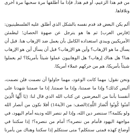
من فم هذا الزعيم، أو فم هذا, فإذا ما أطلقها مرة سحبها مرة أخرى
وتلافاها.
ألم يكن البعض قد قدم نفسه بالشكل الذي أطلق عليه الفلسطينيون:
[فارس العرب] ثم ها هو يترجل عن صهوة الحصان؛ ليطمئن
الأمريكيين ويبدي استعداده الكامل بأن يعمل ضد الإرهاب هنا. قبل أن
يسأل ما هو الإرهاب؟ وأين هو الإرهاب؟ قبل أن يسأل أين هو الإرهاب
هنا؟ هل هناك إرهاب؟ هل الوهابيون عملوا شيئاً بأمريكا؟ لم يعملوا
شيئاً بأمريكا، هم من حركهم عملاء أمريكا.
ونحن نقول: مهما كانت الوعود، مهما حاولوا أن نصمت فلن نصمت،
أليس كذلك؟ وإذا ما صمتنا، وإذا ما صمتنا, إذا ما صمتنا شهدنا على
أنفسنا بأننا من المعرضين عن كتاب الله الذي قال لنا: {يَا أَيُّهَا الَّذِينَ
آمَنُوا كُونُوا أَنْصَارَ اللَّهِ}(الصف: من الآية14) أفلا نكون من أنصار الله
ولو بكلمة؟! سننصر دين الله، وإذا لم ننصر الله ودينه أمام اليهود، في
مواجهة اليهود فأمام من ننصره؟! أمام من ننصره؟! إذا سكتنا في
أوضاع كهذه فمتى سنتكلم؟ متى سنتكلم إذا سكتنا وهناك من يأمرنا