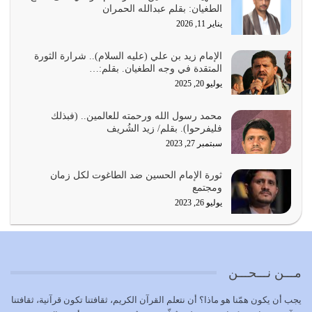
الطغيان: بقلم عبدالله الحمران
يوليو 25, 2026
يناير 11, 2026
الدين الذي شرعه الله لا يجوز أن يخضع لآرائنا وأهوائنا
واجتهاداتنا لأننا سنختلف ونتفرق
الإمام زيد بن علي (عليه السلام).. شرارة الثورة
المتقدة في وجه الطغيان. بقلم:…
يوليو 24, 2026
يوليو 20, 2025
أي أمة تتفرق في الدين وتتفرق في كيانها معناه أنها أصبحت
محمد رسول الله ورحمته للعالمين.. (فبذلك
أمة عاجزة عن النهوض…
فليفرحوا). بقلم/ زيد الشُريف
يوليو 23, 2026
سبتمبر 27, 2023
يجب أن نعود جميعاً الى القرآن وعندنا أخطاء جميعاً لنعتصم
ثورة الإمام الحسين ضد الطاغوت لكل زمان
بحبل الله جميعاً وليس كل…
ومجتمع
يوليو 22, 2026
يوليو 26, 2023
المُلك كله لله تعالى يؤتيه من يشاء وينزعه ممن يشاء ويعز من
يشاء ويذل من يشاء
يوليو 21, 2026
مـــن نـــحـــن
{إِنَّ الدِّينَ عِنْدَ اللَّهِ الْإسْلامُ} الدين الذي شرعه الله للناس في
يجب أن يكون همّنا هو ماذا؟ أن نتعلم القرآن الكريم، ثقافتنا تكون قرآنية، ثقافتنا
كل زمان…