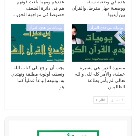
هذه في وضعية سيئة
عددهم ومهما بلغت قوتهم
ووضعية جهل مفرط، والقرآن
هم في دائرة الضعف
بين أيديها
خصوصا في مواجهة الحق…
يوميات من هدي القرآن
يوميات من هدي القرآن
مسيرة الدين هي مسيرة
يجب أن نرجع إلى كتاب الله
عملية، والأمر كله لله، والله
ونعطيه أولوية مطلقة ونهتدي
تعالى لم يأمر بطاعة
به، ونتبعه إتباعاً عملياً كما
الظالمين
هو…
السابق
التالي