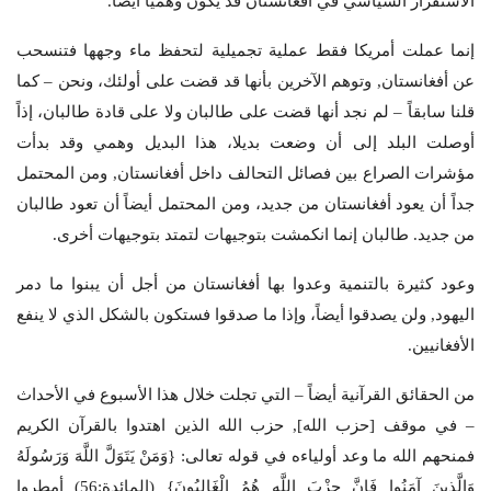
الاستقرار السياسي في أفغانستان قد يكون وهمياً أيضاً.
إنما عملت أمريكا فقط عملية تجميلية لتحفظ ماء وجهها فتنسحب
عن أفغانستان, وتوهم الآخرين بأنها قد قضت على أولئك، ونحن – كما
قلنا سابقاً – لم نجد أنها قضت على طالبان ولا على قادة طالبان، إذاً
أوصلت البلد إلى أن وضعت بديلا، هذا البديل وهمي وقد بدأت
مؤشرات الصراع بين فصائل التحالف داخل أفغانستان, ومن المحتمل
جداً أن يعود أفغانستان من جديد، ومن المحتمل أيضاً أن تعود طالبان
من جديد. طالبان إنما انكمشت بتوجيهات لتمتد بتوجيهات أخرى.
وعود كثيرة بالتنمية وعدوا بها أفغانستان من أجل أن يبنوا ما دمر
اليهود, ولن يصدقوا أيضاً، وإذا ما صدقوا فستكون بالشكل الذي لا ينفع
الأفغانيين.
من الحقائق القرآنية أيضاً – التي تجلت خلال هذا الأسبوع في الأحداث
– في موقف [حزب الله], حزب الله الذين اهتدوا بالقرآن الكريم
فمنحهم الله ما وعد أولياءه في قوله تعالى: {وَمَنْ يَتَوَلَّ اللَّهَ وَرَسُولَهُ
وَالَّذِينَ آمَنُوا فَإِنَّ حِزْبَ اللَّهِ هُمُ الْغَالِبُونَ} (المائدة:56) أمطروا