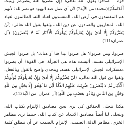
قوة – صدَّقوا بقول الله تعالى: {إِنْ تَنْصُرُوا اللَّهَ يَنْصُرْكُمْ وَيُثَبِّتْ
أَقْدَامَكُمْ}(محمد: من الآية7) لأن أي عمل ضد اليهود هو نصر لله؛ لأنهم
هم المفسدون في أرض الله، المفسدون لعباد الله، الظالمون لعباد
الله، المحاربون والصادون عن دين الله.. وثقوا بقول الله تعالى: {لَنْ
يَضُرُّوكُمْ إِلَّا أَذىً وَإِنْ يُقَاتِلُوكُمْ يُوَلُّوكُمُ الْأَدْبَارَ ثُمَّ لا يُنْصَرُونَ} (آل
عمران:111).
ضربوا، ومن ضربوا؟ هل ضربوا بيتا هنا أو هناك؟ بل ضربوا الجيش
الإسرائيلي نفسه، أليست هذه هي الجرأة, هي القوة؟ أن يضربوا
معسكرات الجيش الإسرائيلي نفسه, وبتحدي واضح بالقول وبالفعل،
وثقوا من قول الله تعالى: {لَنْ يَضُرُّوكُمْ إِلَّا أَذىً وَإِنْ يُقَاتِلُوكُمْ يُوَلُّوكُمُ
الْأَدْبَارَ ثُمَّ لا يُنْصَرُونَ ضُرِبَتْ عَلَيْهِمُ الذِّلَّةُ أَيْنَ مَا ثُقِفُوا إِلَّا بِحَبْلٍ مِنَ اللَّهِ
وَحَبْلٍ مِنَ النَّاسِ وَبَاءُوا بِغَضَبٍ مِنَ اللَّهِ}(آل عمران: من الآية112).
هكذا تتجلى الحقائق كي نرى نحن مصاديق الإلتزام بكتاب الله،
ويتجلى لنا أيضاً مصاديق الابتعاد عن كتاب الله، حينما نرى مظاهر
الخزي، مظاهر الذلة، الصمت، الإلتزام بالصمت عن أن تنطلق كلمة