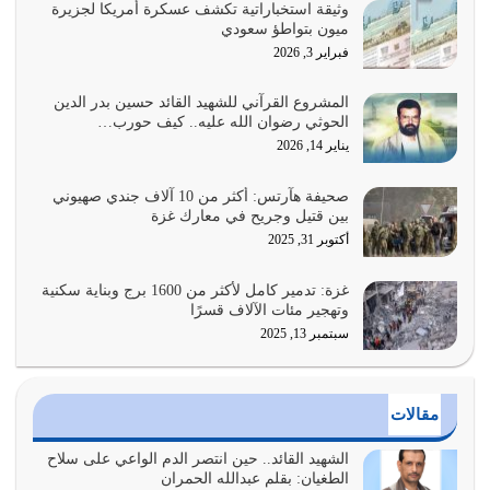
وثيقة استخباراتية تكشف عسكرة أمريكا لجزيرة
ميون بتواطؤ سعودي
عندما يكون عدوك هو عدو الله معناه أن تكون نقاط الضعف
فبراير 3, 2026
فيه كثيرة وسينصرك الله عليه إذا…
يوليو 26, 2026
المشروع القرآني للشهيد القائد حسين بدر الدين
الحوثي رضوان الله عليه.. كيف حورب…
أراد الله لهذه الأمة ان تكون خير امة أخرجت للناس بالنهوض
يناير 14, 2026
بالأمر بالمعروف والنهي عن…
يوليو 25, 2026
صحيفة هآرتس: أكثر من 10 آلاف جندي صهيوني
بين قتيل وجريح في معارك غزة
الدين الذي شرعه الله لا يجوز أن يخضع لآرائنا وأهوائنا
أكتوبر 31, 2025
واجتهاداتنا لأننا سنختلف ونتفرق
يوليو 24, 2026
غزة: تدمير كامل لأكثر من 1600 برج وبناية سكنية
وتهجير مئات الآلاف قسرًا
سبتمبر 13, 2025
أي أمة تتفرق في الدين وتتفرق في كيانها معناه أنها أصبحت
أمة عاجزة عن النهوض…
يوليو 23, 2026
مقالات
يجب أن نعود جميعاً الى القرآن وعندنا أخطاء جميعاً لنعتصم
بحبل الله جميعاً وليس كل…
الشهيد القائد.. حين انتصر الدم الواعي على سلاح
الطغيان: بقلم عبدالله الحمران
يوليو 22, 2026