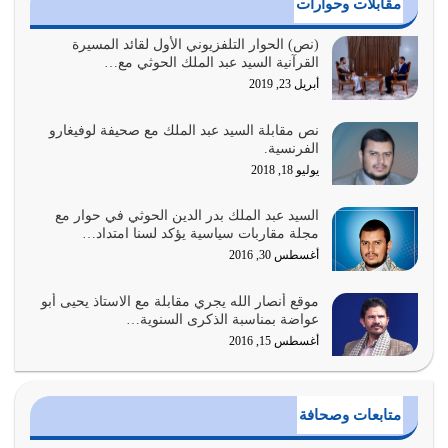
مقابلات وحوارات
أبرز أسباب الشقاء هو الإعراض عن ذكر الله وعن هدى الله
(نص) الحوار التلفزيوني الأول لقائد المسيرة
القرآنية السيد عبد الملك الحوثي مع…
المتمثل في القرآن الكريم
أبريل 23, 2019
يوليو 31, 2026
نص مقابلة السيد عبد الملك مع صحيفة لوفيغارو
أولياء الشيطان كلما كانوا أكثر ولاءً وطاعة للشيطان كلما كانوا
الفرنسية.
أكثر ضعفاً
يوليو 18, 2018
يوليو 30, 2026
السيد عبد الملك بدر الدين الحوثي في حوار مع
وعد الله تعالى من يُقتل في سبيله بالحياة الأبدية والرزق
مجلة مقاربات سياسية يؤكد لسنا امتداد…
والاستبشار والنجاة والخلود في…
أغسطس 30, 2016
يوليو 29, 2026
موقع أنصار الله يجري مقابلة مع الاستاذ يحيى أبو
القرآن الكريم هو أهم مصدر لمعرفة رسول الله معرفة سيرته
عواضة بمناسبة الذكرى السنوية…
معرفة شخصيته معرفة عظمته
أغسطس 15, 2016
يوليو 28, 2026
هل نحن من الصالحين؟ قيِّم نفسك هنا اترك القرآن على أصله
متابعات وصحافة
وأعرض نفسك، وأعرض ما لديك على…
يوليو 27, 2026