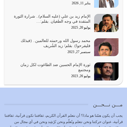
يناير 11, 2026
المُلك كله لله تعالى يؤتيه من يشاء وينزعه ممن يشاء ويعز من
يشاء ويذل من يشاء
الإمام زيد بن علي (عليه السلام).. شرارة الثورة
المتقدة في وجه الطغيان. بقلم:…
يوليو 21, 2026
يوليو 20, 2025
{إِنَّ الدِّينَ عِنْدَ اللَّهِ الْإسْلامُ} الدين الذي شرعه الله للناس في
محمد رسول الله ورحمته للعالمين.. (فبذلك
كل زمان…
فليفرحوا). بقلم/ زيد الشُريف
يوليو 19, 2026
سبتمبر 27, 2023
الوظيفة عبارة عن مسؤولية يجب النهوض بها كما ينبغي لكي
ثورة الإمام الحسين ضد الطاغوت لكل زمان
تتحقق الحقوق للجميع
ومجتمع
يوليو 18, 2026
يوليو 26, 2023
بعض صفات المتقين {الصَّابِرِينَ وَالصَّادِقِينَ وَالْقَانِتِينَ
وَالْمُنْفِقِينَ…
يوليو 17, 2026
مـــن نـــحـــن
الاعتصام بحبل الله أمر إلهي للمؤمنين وهو بمثابة سبب بينهم
يجب أن يكون همّنا هو ماذا؟ أن نتعلم القرآن الكريم، ثقافتنا تكون قرآنية، ثقافتنا
وبين الله يترتب عليه النصر…
قرآنية، عنوان حركتنا ونحن نتعلم ونُعلّم ونحن نُرْشِد ونحن في أي مجال من
يوليو 16, 2026