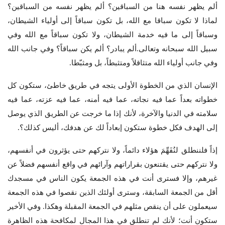
ألم يظهر نفسه هنا من السباقين؟ ألم يظهر نفسه من السباقين؟
لماذا لا تكون سباقا مع الله، بل تكون سباقاً إلى أولياء الشيطان،
وسباقاً إلى ما فيه خدمة الشيطان، ولا تكون سباقاً مع الله وفي
سبيل الله سبحانه وتعالى.ألم يبادر؟ ألم يكن سباقاً؟ وفي جانب الله
وفي جانب أولياء الله متثاقلاً ومتثبطاً، بل ومثبّطا.
الإنسان الذي من الخطوة الأولى يتجه في طريق خاطئ، ستكون كل
خطواته بعداً عما فيه نجاته، عما فيه أمنه، عما فيه عزته، عما فيه
سلامته في الدنيا والآخرة، لأنك إذا ما خرجت عن الطريق الذي يوصل
إلى الهدف فكل خطوة ستكون إبعاداً لك عن هدفك، أليس كذلك؟.
إذاً فلننطلق لنُفَهِّمَ هؤلاء دائماً، ولا نتركهم حتى يؤثرون في أنفسهم،
ولا نتركهم حتى يقتنعون بقراراتهم وآرائهم في واقع أنفسهم فضلاً عن
غيرهم، وإلا فسترى أنت في هذه الجمعة يكون الناس في مسجدك
أقل من الجمعة السابقة، وسترى أولئك الذين نقصوا في هذه الجمعة
سيعملون على أن ينقص مثلهم في الجمعة المقبلة وهكذا. وفي الأخير
ستكون أنت؛ لأنك لم تنطلق في هذا المجال لمكافحة هذه الظاهرة