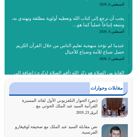
أغسطس 6, 2026
يجب أن نرجع إلى كتاب الله ونعطيه أولوية مطلقة ونهتدي به،
ونتبعه إتباعاً عملياً كما هو…
أغسطس 4, 2026
عندما لم تؤخذ منهجية تعليم الناس من خلال القرآن الكريم
حصل ضياع للأمة وضياع للأجيال
أغسطس 3, 2026
الغاية من الصلاة هو ذكر الله (أقم الصلاة لذكري) إضافة إلى
{وَأَعِدُّوا لَهُمْ مَا…
أغسطس 2, 2026
مقابلات وحوارات
السبب الرئيسي لشقاء الأمة الابتعاد عن كتاب الله والتعدي
(نص) الحوار التلفزيوني الأول لقائد المسيرة
القرآنية السيد عبد الملك الحوثي مع…
لحدود الله بالإضافات للدين
أبريل 23, 2019
أغسطس 1, 2026
نص مقابلة السيد عبد الملك مع صحيفة لوفيغارو
أبرز أسباب الشقاء هو الإعراض عن ذكر الله وعن هدى الله
الفرنسية.
المتمثل في القرآن الكريم