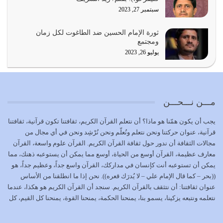
يوليو 21, 2026
سبتمبر 27, 2023
{إِنَّ الدِّينَ عِنْدَ اللَّهِ الْإسْلامُ} الدين الذي شرعه الله للناس في
ثورة الإمام الحسين ضد الطاغوت لكل زمان
كل زمان…
ومجتمع
يوليو 19, 2026
يوليو 26, 2023
الوظيفة عبارة عن مسؤولية يجب النهوض بها كما ينبغي لكي
تتحقق الحقوق للجميع
يوليو 18, 2026
مـــن نـــحـــن
بعض صفات المتقين {الصَّابِرِينَ وَالصَّادِقِينَ وَالْقَانِتِينَ
يجب أن يكون همّنا هو ماذا؟ أن نتعلم القرآن الكريم، ثقافتنا تكون قرآنية، ثقافتنا
وَالْمُنْفِقِينَ…
قرآنية، عنوان حركتنا ونحن نتعلم ونُعلّم ونحن نُرْشِد ونحن في أي مجال من
يوليو 17, 2026
مجالات الثقافة أن ندور حول ثقافة القرآن الكريم. القرآن علوم واسعة، القرآن
معارف عظيمة، القرآن أوسع من الحياة، أوسع مما يمكن أن يستوعبه ذهنك، مما
الاعتصام بحبل الله أمر إلهي للمؤمنين وهو بمثابة سبب بينهم
يمكن أن تستوعبه أنت كإنسان في مداركك، القرآن واسع جداً، وعظيم جداً، هو
وبين الله يترتب عليه النصر…
((بحر – كما قال الإمام علي – لا يُدرَك قعره)). نحن إذا ما انطلقنا من الأساس
يوليو 16, 2026
عنوان ثقافتنا: أن نتثقف بالقرآن الكريم. سنجد أن القرآن الكريم هو هكذا، عندما
نتعلمه ونتبعه يزكينا، يسمو بنا، يمنحنا الحكمة، يمنحنا القوة، يمنحنا كل القيم، كل
إما أن نحاول أن نكون من أولياء الله فيتم على أيدينا ضرب
القيم التي لما ضاعت ضاعت الأمة بضياعها، كما هو حاصل الآن في وضع
أعدائه أو لا نكون فنُضرب من…
المسلمين، وفي وضع العرب بالذات. وشرف عظيم جداً لنا، ونتمنى أن نكون