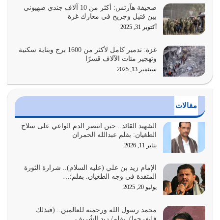
يوليو 26, 2026
صحيفة هآرتس: أكثر من 10 آلاف جندي صهيوني
بين قتيل وجريح في معارك غزة
أراد الله لهذه الأمة ان تكون خير امة أخرجت للناس بالنهوض
أكتوبر 31, 2025
بالأمر بالمعروف والنهي عن…
يوليو 25, 2026
غزة: تدمير كامل لأكثر من 1600 برج وبناية سكنية
وتهجير مئات الآلاف قسرًا
سبتمبر 13, 2025
الدين الذي شرعه الله لا يجوز أن يخضع لآرائنا وأهوائنا
واجتهاداتنا لأننا سنختلف ونتفرق
يوليو 24, 2026
مقالات
أي أمة تتفرق في الدين وتتفرق في كيانها معناه أنها أصبحت
أمة عاجزة عن النهوض…
الشهيد القائد.. حين انتصر الدم الواعي على سلاح
الطغيان: بقلم عبدالله الحمران
يوليو 23, 2026
يناير 11, 2026
يجب أن نعود جميعاً الى القرآن وعندنا أخطاء جميعاً لنعتصم
بحبل الله جميعاً وليس كل…
الإمام زيد بن علي (عليه السلام).. شرارة الثورة
المتقدة في وجه الطغيان. بقلم:…
يوليو 22, 2026
يوليو 20, 2025
المُلك كله لله تعالى يؤتيه من يشاء وينزعه ممن يشاء ويعز من
محمد رسول الله ورحمته للعالمين.. (فبذلك
يشاء ويذل من يشاء
فليفرحوا). بقلم/ زيد الشُريف