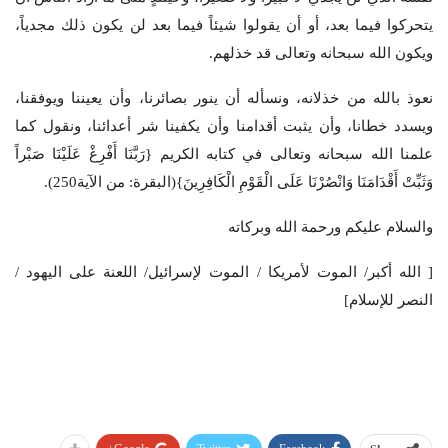
يتحركوا فيما بعد، أو أن يقولوا شيئاً فيما بعد لن يكون ذلك مجدياً،
ويكون الله سبحانه وتعالى قد خذلهم.
نعوذ بالله من خذلانه، ونسأله أن ينور بصائرنا، وأن يعيننا ويوفقنا،
ويسدد خطانا، وأن يثبت أقدامنا وأن يكفينا شر أعدائنا، ونقول كما
علمنا الله سبحانه وتعالى في كتابه الكريم {رَبَّنَا أَفْرِغْ عَلَيْنَا صَبْراً
وَثَبِّتْ أَقْدَامَنَا وَانْصُرْنَا عَلَى الْقَوْمِ الْكَافِرِينَ}(البقرة: من الآية250).
والسلام عليكم ورحمة الله وبركاته
[ الله أكبر/ الموت لأمريكا / الموت لإسرائيل/ اللعنة على اليهود /
النصر للإسلام]