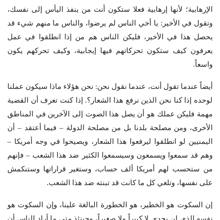
الإرهابية؛ لأنها إرهابية فعلا ستكون أنت من ينفذ اليأس إلى نفسك،
وتقول في الأخير: يا أخي الناس لم يرضوا، والناس ما منهم شيء قد
يحصل هذا في الأخير، فليكن الناس هم من إذا انطلقوا في عمل
يعرفون كيف ستكون تحركاتهم فيها إيجابية، وكيف تحركهم يكون
واسعاً.
أيضاً عندما تقول أنت، عندما نقول نحن: نحن هؤلاء ماذا سيكون عملنا
لوحده إذا كنا نحن الذين نرفع هذا الشعار؟. إذا كنت تعرف أن القضية
مهمة فليكن عملك هو أن يصل هذا الصوت إلى الآخرين في المناطق
الأخرى، ومن مصلحة بلدنا بل من مصلحة الدولة – فيما أعتقد – أن
اليمنيين لو انطلقوا ليرفعوا هذا الشعار، ويصيحوا في وجه أمريكا –
وهم قد سمعوا ويسمعون وسيسمعوا الكثير ضد هذا الشعب – فإنهم
من ستحسب لهم أمريكا ألف حساب، وستغير قراراتها وستنكمش
على نفسها، وتلغي كل ما كانت قد تبنته ضد هذا الشعب.
إن السكوت هو الخطير، هو الخطورة البالغة علينا، وإن السكوت هو
نفسه الذي لن يجدي لا كبيراً ولا صغيراً، وحينئذٍ متى ما أراد الناس أن