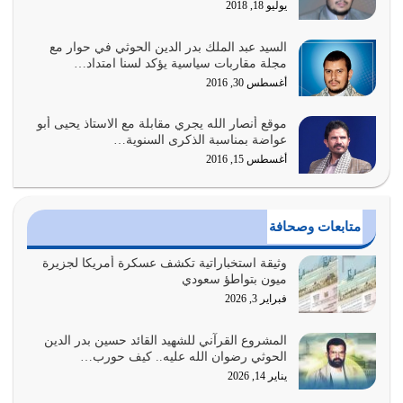
يوليو 18, 2018
يوليو 31, 2026
السيد عبد الملك بدر الدين الحوثي في حوار مع
أولياء الشيطان كلما كانوا أكثر ولاءً وطاعة للشيطان كلما كانوا
مجلة مقاربات سياسية يؤكد لسنا امتداد…
أكثر ضعفاً
أغسطس 30, 2016
يوليو 30, 2026
موقع أنصار الله يجري مقابلة مع الاستاذ يحيى أبو
وعد الله تعالى من يُقتل في سبيله بالحياة الأبدية والرزق
عواضة بمناسبة الذكرى السنوية…
والاستبشار والنجاة والخلود في…
أغسطس 15, 2016
يوليو 29, 2026
القرآن الكريم هو أهم مصدر لمعرفة رسول الله معرفة سيرته
متابعات وصحافة
معرفة شخصيته معرفة عظمته
يوليو 28, 2026
وثيقة استخباراتية تكشف عسكرة أمريكا لجزيرة
ميون بتواطؤ سعودي
هل نحن من الصالحين؟ قيِّم نفسك هنا اترك القرآن على أصله
فبراير 3, 2026
وأعرض نفسك، وأعرض ما لديك على…
يوليو 27, 2026
المشروع القرآني للشهيد القائد حسين بدر الدين
الحوثي رضوان الله عليه.. كيف حورب…
عندما يكون عدوك هو عدو الله معناه أن تكون نقاط الضعف
يناير 14, 2026
فيه كثيرة وسينصرك الله عليه إذا…