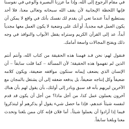
في مقام الرجوع إلى الله، وإذا ما عززنا البصيرة والوعي في نفوسنا
فإنها اللحظة الإيجابية لأن يقف الله سبحانه وتعالى معنا، فلا أحد
يستطيع أبداً عندما تعي أن يقدم لك نفسك بأنك في واقع لا يمكن أن
يكون العمل فيه مجدياً، أو أنك على وضعية لا يكون العمل معها مجدياً
أبداً، عد إلى القرآن الكريم وستراه يقفل الأبواب والنوافذ في وجه
ذلك ويفتح المجالات واسعة أمامك.
فنقول لهم: نحن قـد فهمنا هذه الحقيقة من كتاب الله، وأنتم أنتم
الذين لم تفهموا هذه الحقيقة؛ لأن المسألة – كما قلت سابقاً – أن
الإنسان الذي يضعف إيمانه ستكون مواقفه ضعيفة، ويكون كلامه
ضعيفاً وكل إنتاجه ضعيفاً، بل يدفعه ضعفه إلى أن يشتغل بالمجان مع
الآخرين ليريهم بأنه قد سبق وبادر إلى أولئك، بأن يقول لهم بأن هناك
آخرون يعملون عمل كذا، من أجل ماذا؟ من أجل أن يكون قد قدم
لنفسه شيئاً عندهم، فإذا ما حصل شيء يقول أو يذكرهم أو ليتذكروا
فيما إذا أرادوا أن يعملوا شيئاً.. أما فلان فإنه كان ممن بلغنا وتحدث
معنا وبلغنا سابقاً.