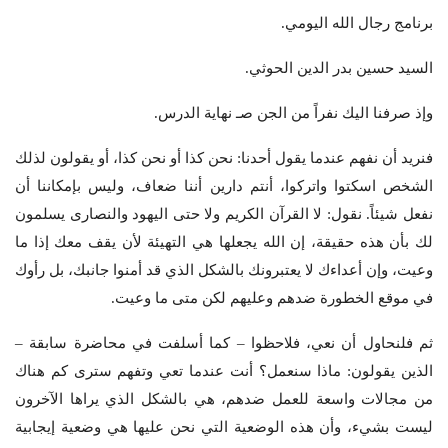
برنامج رجال الله اليومي.
السيد حسين بدر الدين الحوثي.
وإذ صرفنا اليك نفراً من الجن صـ نهاية الدرس.
فنريد أن نفهم عندما يقول أحدنا: نحن كذا أو نحن كذا، أو يقولون لذلك
الشخص اسكتوا واتركوا، أنتم دارين أننا ضعاف، وليس بإمكاننا أن
نفعل شيئاً. نقول: لا القرآن الكريم ولا حتى اليهود والنصارى يسلمون
لك بأن هذه حقيقة، إن الله يجعلها هي التهيئة لأن يقف معك إذا ما
وعيت، وإن أعداءك لا يعتبرونك بالشكل الذي قد أمنوا جانبك، بل رأوك
في موقع الخطورة ضدهم وعليهم لكن متى ما وعيت.
ثم فلنحاول أن نعي، فلاحظوا – كما أسلفت في محاضرة سابقة –
الذين يقولون: ماذا سنعمل؟ أنت عندما تعي وتفهم سترى كم هناك
من مجالات واسعة للعمل ضدهم، هي بالشكل الذي يراها الآخرون
ليست بشيء، وأن هذه الوضعية التي نحن عليها هي وضعية إيجابية