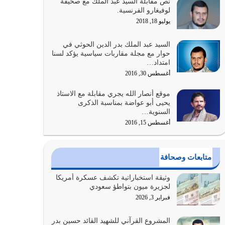
نص مقابلة السيد عبد الملك مع صحيفة
الله المتمثل في القرآن الكريم
لوفيغارو الفرنسية.
يوليو 31, 2026
يوليو 18, 2018
أولياء الشيطان كلما كانوا أكثر ولاءً وطاعة للشيطان
السيد عبد الملك بدر الدين الحوثي في
كلما كانوا أكثر ضعفاً
حوار مع مجلة مقاربات سياسية يؤكد لسنا
امتداد…
يوليو 30, 2026
أغسطس 30, 2016
وعد الله تعالى من يُقتل في سبيله بالحياة الأبدية
موقع أنصار الله يجري مقابلة مع الاستاذ
والرزق والاستبشار والنجاة والخلود في…
يحيى أبو عواضة بمناسبة الذكرى
يوليو 29, 2026
السنوية…
أغسطس 15, 2016
القرآن الكريم هو أهم مصدر لمعرفة رسول الله معرفة
سيرته معرفة شخصيته معرفة عظمته
يوليو 28, 2026
متابعات وصحافة
هل نحن من الصالحين؟ قيِّم نفسك هنا اترك القرآن
وثيقة استخباراتية تكشف عسكرة أمريكا
على أصله وأعرض نفسك، وأعرض ما لديك على…
لجزيرة ميون بتواطؤ سعودي
يوليو 27, 2026
فبراير 3, 2026
عندما يكون عدوك هو عدو الله معناه أن تكون نقاط
المشروع القرآني للشهيد القائد حسين بدر