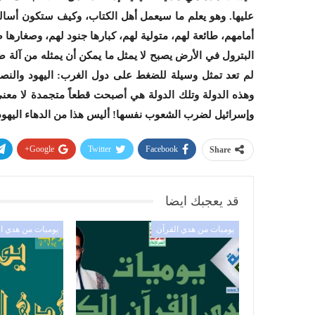
عليها. وهو يعلم ما سيعمل أهل الكتاب، وكيف ستكون أسالي
أمامهم، طائعة لهم، متولية لهم، كبارها جنود لهم، وصغاره
البترول في الأرض يصبح لا يمثل ما يمكن أن يمثله من آلة 
لم تعد تمثل وسيلة للضغط على دول الغرب: اليهود والنصا
وهذه الدولة وتلك الدولة هي أصبحت قطعاً متجمدة لا معنى 
وإسرائيل لضرب الشعوب نفسها! أليس هذا من الدهاء اليهود
Google+
Twitter
Facebook
Share
قد يعجبك ايضا
يوميات من هدي القرآن
يوميات من هدي ا