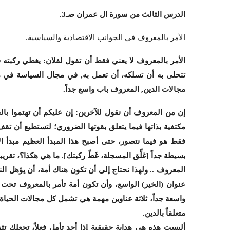
الدرس الثالث من سورة ال عمران صـ3.
الأمر بالمعروف في الجوانب الاقتصادية والسياسية.
الأمر بالمعروف لا يعني فقط أن تقول لفلان: يغطي ركبته ف
تتحلى به أن تسلكه، أن تعمل به, في مجال السياسة في م
مجالات الدين, المعروف باب واسع جداً.
إن من المعروف أن نقول للآخرين: إن عليكم أن تهتموا با
مكتفية بذاتها فيما يتعلق بقوتها الضروري؛ لتستطيع أن 
فقط هو فيما نتصور، حتى أصبح هذا المبدأ العظيم مبدأ ال
بسيطة جداً [غلِّق المسجلة، غَطّ ركبتك]. ما هي هكذا؟، تقريبا
المعروف .. ولهذا نحتاج إلى أن تكون هناك أمة، أن يؤهل ا
عنوان (الخير) الواسع، وأن تكون أمة تأمر بالمعروف تحت هذ
واسعة جداً، ثلاثة عناوين مهمة هي تشمل كل مجالات الحياة، سو
متعلقاً بالدين.
أليست هذه هي هداية حقيقية إذا أحد تأمل فعلاً، تجعلك تث