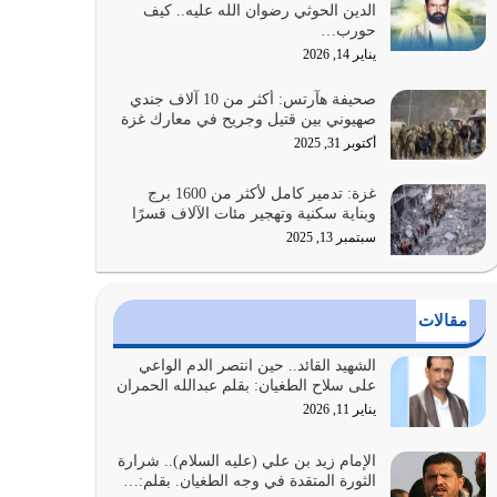
الدين الحوثي رضوان الله عليه.. كيف
الضعف فيه كثيرة وسينصرك الله عليه إذا…
حورب…
يوليو 26, 2026
يناير 14, 2026
أراد الله لهذه الأمة ان تكون خير امة أخرجت للناس
صحيفة هآرتس: أكثر من 10 آلاف جندي
بالنهوض بالأمر بالمعروف والنهي عن…
صهيوني بين قتيل وجريح في معارك غزة
يوليو 25, 2026
أكتوبر 31, 2025
الدين الذي شرعه الله لا يجوز أن يخضع لآرائنا وأهوائنا
غزة: تدمير كامل لأكثر من 1600 برج
واجتهاداتنا لأننا سنختلف ونتفرق
وبناية سكنية وتهجير مئات الآلاف قسرًا
يوليو 24, 2026
سبتمبر 13, 2025
أي أمة تتفرق في الدين وتتفرق في كيانها معناه أنها
أصبحت أمة عاجزة عن النهوض…
مقالات
يوليو 23, 2026
الشهيد القائد.. حين انتصر الدم الواعي
يجب أن نعود جميعاً الى القرآن وعندنا أخطاء جميعاً
على سلاح الطغيان: بقلم عبدالله الحمران
لنعتصم بحبل الله جميعاً وليس كل…
يناير 11, 2026
يوليو 22, 2026
الإمام زيد بن علي (عليه السلام).. شرارة
الثورة المتقدة في وجه الطغيان. بقلم:…
المُلك كله لله تعالى يؤتيه من يشاء وينزعه ممن يشاء