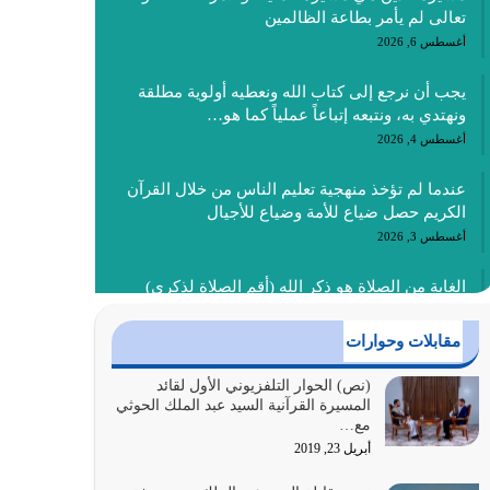
تعالى لم يأمر بطاعة الظالمين
أغسطس 6, 2026
يجب أن نرجع إلى كتاب الله ونعطيه أولوية مطلقة
ونهتدي به، ونتبعه إتباعاً عملياً كما هو…
أغسطس 4, 2026
عندما لم تؤخذ منهجية تعليم الناس من خلال القرآن
الكريم حصل ضياع للأمة وضياع للأجيال
أغسطس 3, 2026
الغاية من الصلاة هو ذكر الله (أقم الصلاة لذكري)
إضافة إلى {وَأَعِدُّوا لَهُمْ مَا…
أغسطس 2, 2026
مقابلات وحوارات
السبب الرئيسي لشقاء الأمة الابتعاد عن كتاب الله
(نص) الحوار التلفزيوني الأول لقائد
المسيرة القرآنية السيد عبد الملك الحوثي
والتعدي لحدود الله بالإضافات للدين
مع…
أغسطس 1, 2026
أبريل 23, 2019
أبرز أسباب الشقاء هو الإعراض عن ذكر الله وعن هدى