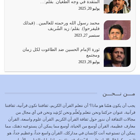
المتقدة في وجه الطغيان. بقلم:…
يوليو 22, 2026
يوليو 20, 2025
المُلك كله لله تعالى يؤتيه من يشاء وينزعه ممن يشاء ويعز من
محمد رسول الله ورحمته للعالمين.. (فبذلك
يشاء ويذل من يشاء
فليفرحوا). بقلم/ زيد الشُريف
يوليو 21, 2026
سبتمبر 27, 2023
{إِنَّ الدِّينَ عِنْدَ اللَّهِ الْإسْلامُ} الدين الذي شرعه الله للناس في
ثورة الإمام الحسين ضد الطاغوت لكل زمان
كل زمان…
ومجتمع
يوليو 19, 2026
يوليو 26, 2023
الوظيفة عبارة عن مسؤولية يجب النهوض بها كما ينبغي لكي
تتحقق الحقوق للجميع
يوليو 18, 2026
مـــن نـــحـــن
بعض صفات المتقين {الصَّابِرِينَ وَالصَّادِقِينَ وَالْقَانِتِينَ
يجب أن يكون همّنا هو ماذا؟ أن نتعلم القرآن الكريم، ثقافتنا تكون قرآنية، ثقافتنا
وَالْمُنْفِقِينَ…
قرآنية، عنوان حركتنا ونحن نتعلم ونُعلّم ونحن نُرْشِد ونحن في أي مجال من
يوليو 17, 2026
مجالات الثقافة أن ندور حول ثقافة القرآن الكريم. القرآن علوم واسعة، القرآن
معارف عظيمة، القرآن أوسع من الحياة، أوسع مما يمكن أن يستوعبه ذهنك، مما
الاعتصام بحبل الله أمر إلهي للمؤمنين وهو بمثابة سبب بينهم
يمكن أن تستوعبه أنت كإنسان في مداركك، القرآن واسع جداً، وعظيم جداً، هو
وبين الله يترتب عليه النصر…
((بحر – كما قال الإمام علي – لا يُدرَك قعره)). نحن إذا ما انطلقنا من الأساس