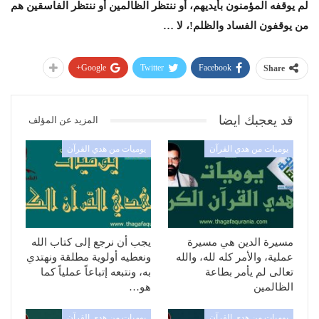
لم يوقفه المؤمنون بأيديهم، أو ننتظر الظالمين أو ننتظر الفاسقين هم
من يوقفون الفساد والظلم!، لا …
Google+
Twitter
Facebook
Share
قد يعجبك ايضا
المزيد عن المؤلف
يوميات من هدي القرآن
يوميات من هدي القرآن
مسيرة الدين هي مسيرة
يجب أن نرجع إلى كتاب الله
عملية، والأمر كله لله، والله
ونعطيه أولوية مطلقة ونهتدي
تعالى لم يأمر بطاعة
به، ونتبعه إتباعاً عملياً كما
الظالمين
هو…
يوميات من هدي القرآن
يوميات من هدي القرآن