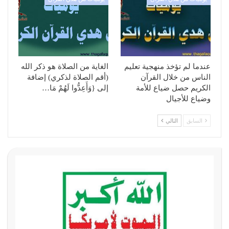
عندما لم تؤخذ منهجية تعليم
الغاية من الصلاة هو ذكر الله
الناس من خلال القرآن
(أقم الصلاة لذكري) إضافة
الكريم حصل ضياع للأمة
إلى {وَأَعِدُّوا لَهُمْ مَا…
وضياع للأجيال
السابق
التالي