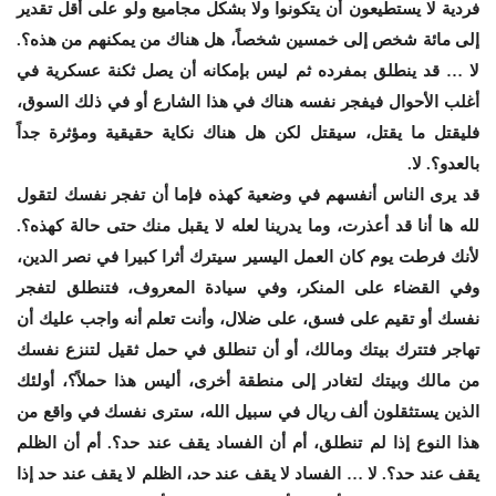
فردية لا يستطيعون أن يتكونوا ولا بشكل مجاميع ولو على أقل تقدير
إلى مائة شخص إلى خمسين شخصاً، هل هناك من يمكنهم من هذه؟.
لا … قد ينطلق بمفرده ثم ليس بإمكانه أن يصل ثكنة عسكرية في
أغلب الأحوال فيفجر نفسه هناك في هذا الشارع أو في ذلك السوق،
فليقتل ما يقتل، سيقتل لكن هل هناك نكاية حقيقية ومؤثرة جداً
بالعدو؟. لا.
قد يرى الناس أنفسهم في وضعية كهذه فإما أن تفجر نفسك لتقول
لله ها أنا قد أعذرت، وما يدرينا لعله لا يقبل منك حتى حالة كهذه؟.
لأنك فرطت يوم كان العمل اليسير سيترك أثرا كبيرا في نصر الدين،
وفي القضاء على المنكر، وفي سيادة المعروف، فتنطلق لتفجر
نفسك أو تقيم على فسق، على ضلال، وأنت تعلم أنه واجب عليك أن
تهاجر فتترك بيتك ومالك، أو أن تنطلق في حمل ثقيل لتنزع نفسك
من مالك وبيتك لتغادر إلى منطقة أخرى، أليس هذا حملاً؟، أولئك
الذين يستثقلون ألف ريال في سبيل الله، سترى نفسك في واقع من
هذا النوع إذا لم تنطلق، أم أن الفساد يقف عند حد؟. أم أن الظلم
يقف عند حد؟. لا … الفساد لا يقف عند حد، الظلم لا يقف عند حد إذا