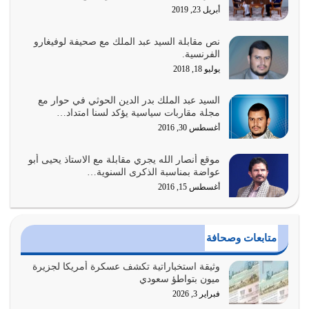
أبريل 23, 2019
أغسطس 1, 2026
نص مقابلة السيد عبد الملك مع صحيفة لوفيغارو
أبرز أسباب الشقاء هو الإعراض عن ذكر الله وعن هدى الله
الفرنسية.
المتمثل في القرآن الكريم
يوليو 18, 2018
يوليو 31, 2026
السيد عبد الملك بدر الدين الحوثي في حوار مع
أولياء الشيطان كلما كانوا أكثر ولاءً وطاعة للشيطان كلما كانوا
مجلة مقاربات سياسية يؤكد لسنا امتداد…
أكثر ضعفاً
أغسطس 30, 2016
يوليو 30, 2026
موقع أنصار الله يجري مقابلة مع الاستاذ يحيى أبو
وعد الله تعالى من يُقتل في سبيله بالحياة الأبدية والرزق
عواضة بمناسبة الذكرى السنوية…
والاستبشار والنجاة والخلود في…
أغسطس 15, 2016
يوليو 29, 2026
القرآن الكريم هو أهم مصدر لمعرفة رسول الله معرفة سيرته
متابعات وصحافة
معرفة شخصيته معرفة عظمته
يوليو 28, 2026
وثيقة استخباراتية تكشف عسكرة أمريكا لجزيرة
ميون بتواطؤ سعودي
هل نحن من الصالحين؟ قيِّم نفسك هنا اترك القرآن على أصله
فبراير 3, 2026
وأعرض نفسك، وأعرض ما لديك على…