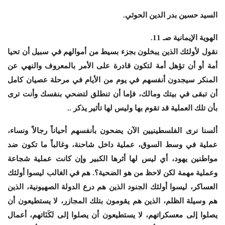
السيد حسين بدر الدين الحوثي.
الهوية الإيمانية صـ 11.
نقول لأولئك الذين يبخلون بجزء بسيط من أموالهم في سبيل أن تحيا
أمة أو أن تؤهل أمة لتكون قادرة على الأمر بالمعروف والنهي عن
المنكر سيجدون أنفسهم في يوم من الأيام في مرحلة عصيان كامل
أن تبقى في بيتك ومالك، فإما أن تنطلق لتضحي بنفسك وأنت ترى
بأن تلك العملية قد تقوم بها وليس لها تأثير يذكر ..
ألسنا نرى الفلسطينيين الآن يضحون بأنفسهم أحياناً رجالاً ونساء،
عملية في وسط السوق، عملية داخل شاحنة، وغالباً ما تكون ضد
مواطنين يهود، أي ليس لها أثرها الكبير وإن كانت عملية شجاعة
وعملية مهمة لكن لاحظ من هو الضحية؟. هم في الغالب ليسوا أولئك
العساكر، ليسوا أولئك الجنود الذين هم درع الدولة الصهيونية، الذين
هم وسيلة الظلم، الذين هم يقومون بتلك المجازر، لا يستطيعون أن
يصلوا إلى معسكراتهم، لا يستطيعون أن يصلوا إلى ثَكَنَاتهم، أعمال