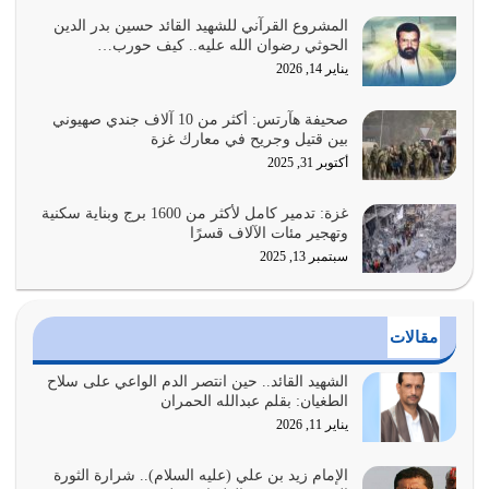
يوليو 27, 2026
المشروع القرآني للشهيد القائد حسين بدر الدين
الحوثي رضوان الله عليه.. كيف حورب…
عندما يكون عدوك هو عدو الله معناه أن تكون نقاط الضعف
يناير 14, 2026
فيه كثيرة وسينصرك الله عليه إذا…
يوليو 26, 2026
صحيفة هآرتس: أكثر من 10 آلاف جندي صهيوني
بين قتيل وجريح في معارك غزة
أراد الله لهذه الأمة ان تكون خير امة أخرجت للناس بالنهوض
أكتوبر 31, 2025
بالأمر بالمعروف والنهي عن…
يوليو 25, 2026
غزة: تدمير كامل لأكثر من 1600 برج وبناية سكنية
وتهجير مئات الآلاف قسرًا
سبتمبر 13, 2025
الدين الذي شرعه الله لا يجوز أن يخضع لآرائنا وأهوائنا
واجتهاداتنا لأننا سنختلف ونتفرق
يوليو 24, 2026
مقالات
أي أمة تتفرق في الدين وتتفرق في كيانها معناه أنها أصبحت
أمة عاجزة عن النهوض…
الشهيد القائد.. حين انتصر الدم الواعي على سلاح
الطغيان: بقلم عبدالله الحمران
يوليو 23, 2026
يناير 11, 2026
يجب أن نعود جميعاً الى القرآن وعندنا أخطاء جميعاً لنعتصم
بحبل الله جميعاً وليس كل…
الإمام زيد بن علي (عليه السلام).. شرارة الثورة