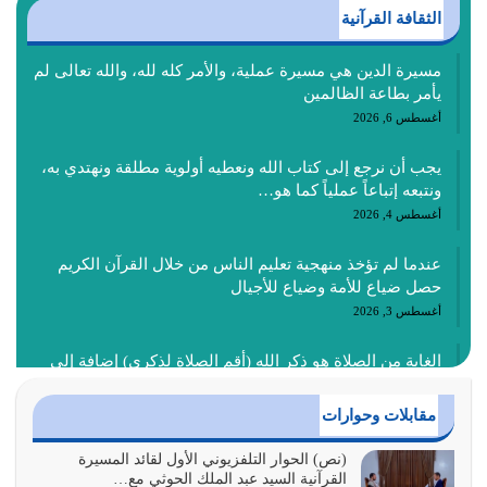
الثقافة القرآنية
مسيرة الدين هي مسيرة عملية، والأمر كله لله، والله تعالى لم
يأمر بطاعة الظالمين
أغسطس 6, 2026
يجب أن نرجع إلى كتاب الله ونعطيه أولوية مطلقة ونهتدي به،
ونتبعه إتباعاً عملياً كما هو…
أغسطس 4, 2026
عندما لم تؤخذ منهجية تعليم الناس من خلال القرآن الكريم
حصل ضياع للأمة وضياع للأجيال
أغسطس 3, 2026
الغاية من الصلاة هو ذكر الله (أقم الصلاة لذكري) إضافة إلى
{وَأَعِدُّوا لَهُمْ مَا…
أغسطس 2, 2026
مقابلات وحوارات
السبب الرئيسي لشقاء الأمة الابتعاد عن كتاب الله والتعدي
(نص) الحوار التلفزيوني الأول لقائد المسيرة
القرآنية السيد عبد الملك الحوثي مع…
لحدود الله بالإضافات للدين