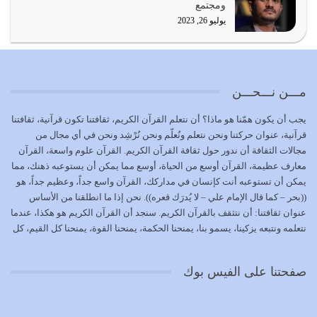
ومجتمع
يوليو 19, 2026
يوليو 26, 2023
الوظيفة عبارة عن مسؤولية يجب النهوض بها كما ينبغي لكي
تتحقق الحقوق للجميع
يوليو 18, 2026
مـــن نـــحـــن
بعض صفات المتقين {الصَّابِرِينَ وَالصَّادِقِينَ وَالْقَانِتِينَ
يجب أن يكون همّنا هو ماذا؟ أن نتعلم القرآن الكريم، ثقافتنا تكون قرآنية، ثقافتنا
وَالْمُنْفِقِينَ…
قرآنية، عنوان حركتنا ونحن نتعلم ونُعلّم ونحن نُرْشِد ونحن في أي مجال من
يوليو 17, 2026
مجالات الثقافة أن ندور حول ثقافة القرآن الكريم. القرآن علوم واسعة، القرآن
معارف عظيمة، القرآن أوسع من الحياة، أوسع مما يمكن أن يستوعبه ذهنك، مما
الاعتصام بحبل الله أمر إلهي للمؤمنين وهو بمثابة سبب بينهم
يمكن أن تستوعبه أنت كإنسان في مداركك، القرآن واسع جداً، وعظيم جداً، هو
وبين الله يترتب عليه النصر…
((بحر – كما قال الإمام علي – لا يُدرَك قعره)). نحن إذا ما انطلقنا من الأساس
يوليو 16, 2026
عنوان ثقافتنا: أن نتثقف بالقرآن الكريم. سنجد أن القرآن الكريم هو هكذا، عندما
نتعلمه ونتبعه يزكينا، يسمو بنا، يمنحنا الحكمة، يمنحنا القوة، يمنحنا كل القيم، كل
إما أن نحاول أن نكون من أولياء الله فيتم على أيدينا ضرب
القيم التي لما ضاعت ضاعت الأمة بضياعها، كما هو حاصل الآن في وضع
أعدائه أو لا نكون فنُضرب من…
المسلمين، وفي وضع العرب بالذات. وشرف عظيم جداً لنا، ونتمنى أن نكون
يوليو 15, 2026
صفحتنا على الفيس بوك
بمستوى أن نثقف الآخرين بالقرآن الكريم، وأن نتثقف بثقافة القرآن الكريم
{ذَلِكَ فَضْلُ اللَّهِ يُؤْتِيهِ مَنْ يَشَاءُ وَاللَّهُ ذُو الْفَضْلِ الْعَظِيمِ} يؤتيه من يشاء، فنحن
نحاول أن نكون ممن يشاء الله أن يُؤتَوا هذا الفضل العظيم. لا تفكر إطلاقاً أن