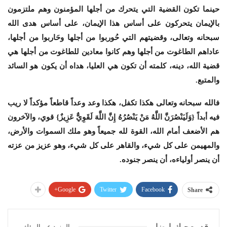
حينما تكون القضية التي يتحرك من أجلها المؤمنون وهم ملتزمون
بالإيمان يتحركون على أساس هذا الإيمان، على أساس هدى الله
سبحانه وتعالى، وقضيتهم التي حُوربوا من أجلها وحَاربوا من أجلها،
عاداهم الطاغوت من أجلها وهم كانوا معادين للطاغوت من أجلها هي
قضية الله، دينه، كلمته أن تكون هي العليا، هداه أن يكون هو السائد
والمتبع.
فالله سبحانه وتعالى هكذا تكفل، هكذا وعد وعداً قاطعاً مؤكداً لا ريب
فيه أبداً {وَلَيَنْصُرَنَّ اللَّهُ مَنْ يَنْصُرُهُ إِنَّ اللَّهَ لَقَوِيٌّ عَزِيزٌ} قوي، والآخرون
هم الأضعف أمام الله، القوة لله جميعاً وهو ملك السموات والأرض،
والمهيمن على كل شيء، والقاهر على كل شيء، وهو عزيز من عزته
أن ينصر أولياءه، أن ينصر جنوده.
Google+
Twitter
Facebook
Share
المزيد عن المؤلف