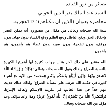
بصائر من نور القيادة.
السيد عبد الملك بدر الدين الحوثي.
محاضره بعنوان (الذين ان مكناهم) 1432هجريه.
سنة الله سبحانه وتعالى هي هكذا، من يتصورون أنه يمكن النصر
وإحقاق الحق ودفع الباطل ودفع الظلم ودفع الفساد بدون جهاد، بدون
موقف، بدون تضحية، بدون صبر، بدون عطاء هم واهمون، هم
واهمون.
الله مقتدر على ذلك لكن هناك جوانب كثيرة لها أهميتها الكبيرة
بالنسبة للصراع ولذلك يقول الله سبحانه وتعالى: {ذَلِكَ وَلَوْ يَشَاء اللَّهُ
لانتَصَرَ مِنْهُمْ وَلَكِن لِّيَبْلُوَ بَعْضَكُم بِبَعْضٍ}(محمد: من الآية 5) أشياء
كثيرة في حكمة الله تترتب على مسألة الصراع؛ ولذلك هناك حديث
مهم جداً في هذا الجانب في ملزمة [الإسلام وثقافة الإتباع]،
{وَلَيَنْصُرَنَّ اللَّهُ مَنْ يَنْصُرُهُ إِنَّ اللَّهَ لَقَوِيٌّ عَزِيزٌ} وهذا وعد مؤكد، وعد
مؤكد من الله سبحانه وتعالى.