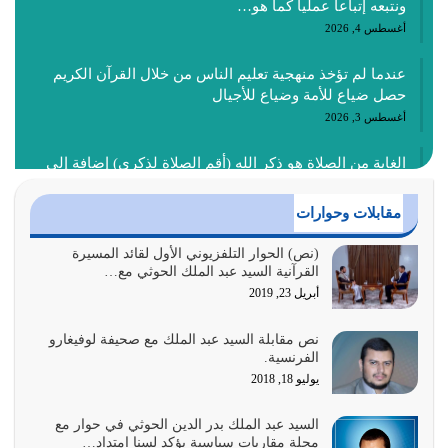
ونتبعه إتباعاً عملياً كما هو…
أغسطس 4, 2026
عندما لم تؤخذ منهجية تعليم الناس من خلال القرآن الكريم
حصل ضياع للأمة وضياع للأجيال
أغسطس 3, 2026
الغاية من الصلاة هو ذكر الله (أقم الصلاة لذكري) إضافة إلى
{وَأَعِدُّوا لَهُمْ مَا…
أغسطس 2, 2026
مقابلات وحوارات
السبب الرئيسي لشقاء الأمة الابتعاد عن كتاب الله والتعدي
(نص) الحوار التلفزيوني الأول لقائد المسيرة
القرآنية السيد عبد الملك الحوثي مع…
لحدود الله بالإضافات للدين
أبريل 23, 2019
أغسطس 1, 2026
نص مقابلة السيد عبد الملك مع صحيفة لوفيغارو
أبرز أسباب الشقاء هو الإعراض عن ذكر الله وعن هدى الله
الفرنسية.
المتمثل في القرآن الكريم
يوليو 18, 2018
يوليو 31, 2026
السيد عبد الملك بدر الدين الحوثي في حوار مع
أولياء الشيطان كلما كانوا أكثر ولاءً وطاعة للشيطان كلما كانوا
مجلة مقاربات سياسية يؤكد لسنا امتداد…