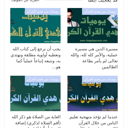
قد يعجبك ايضا
يوميات من هدي القرآن
يوميات من هدي القرآن
مسيرة الدين هي مسيرة
يجب أن نرجع إلى كتاب الله
عملية، والأمر كله لله، والله
ونعطيه أولوية مطلقة ونهتدي
تعالى لم يأمر بطاعة
به، ونتبعه إتباعاً عملياً كما
الظالمين
هو…
يوميات من هدي القرآن
يوميات من هدي القرآن
عندما لم تؤخذ منهجية تعليم
الغاية من الصلاة هو ذكر الله
الناس من خلال القرآن
(أقم الصلاة لذكري) إضافة