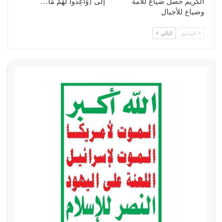
الكريم حصل ضياع للأمة
إلى {وَأَعِدُّوا لَهُمْ مَا…
وضياع للأجيال
السابق
التالي