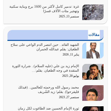
يوليو 25, 2026
غزة: تدمير كامل لأكثر من 1600 برج وبناية سكنية
وتهجير مئات الآلاف قسرًا
سبتمبر 13, 2025
الدين الذي شرعه الله لا يجوز أن يخضع لآرائنا وأهوائنا
واجتهاداتنا لأننا سنختلف ونتفرق
يوليو 24, 2026
مقالات
أي أمة تتفرق في الدين وتتفرق في كيانها معناه أنها أصبحت
أمة عاجزة عن النهوض…
الشهيد القائد.. حين انتصر الدم الواعي على سلاح
الطغيان: بقلم عبدالله الحمران
يوليو 23, 2026
يناير 11, 2026
يجب أن نعود جميعاً الى القرآن وعندنا أخطاء جميعاً لنعتصم
بحبل الله جميعاً وليس كل…
الإمام زيد بن علي (عليه السلام).. شرارة الثورة
المتقدة في وجه الطغيان. بقلم:…
يوليو 22, 2026
يوليو 20, 2025
المُلك كله لله تعالى يؤتيه من يشاء وينزعه ممن يشاء ويعز من
محمد رسول الله ورحمته للعالمين.. (فبذلك
يشاء ويذل من يشاء
فليفرحوا). بقلم/ زيد الشُريف
يوليو 21, 2026
سبتمبر 27, 2023
{إِنَّ الدِّينَ عِنْدَ اللَّهِ الْإسْلامُ} الدين الذي شرعه الله للناس في
ثورة الإمام الحسين ضد الطاغوت لكل زمان
كل زمان…