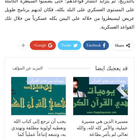
بالتدريج، ثم يتزايد انتشار قواعدهم؛ حتى يضمنوا السيطرة الكاملة
على المستوى العسكري على البلد بكله، فكان لديهم برنامج طويل
عريض ليسيطروا من خلاله على اليمن بكله عسكرياً من خلال تلك
القواعد العسكرية.
Google+
Twitter
Facebook
Share
قد يعجبك ايضا
المزيد عن المؤلف
يوميات من هدي القرآن
يوميات من هدي القرآن
مسيرة الدين هي مسيرة
يجب أن نرجع إلى كتاب الله
عملية، والأمر كله لله، والله
ونعطيه أولوية مطلقة ونهتدي
تعالى لم يأمر بطاعة
به، ونتبعه إتباعاً عملياً كما