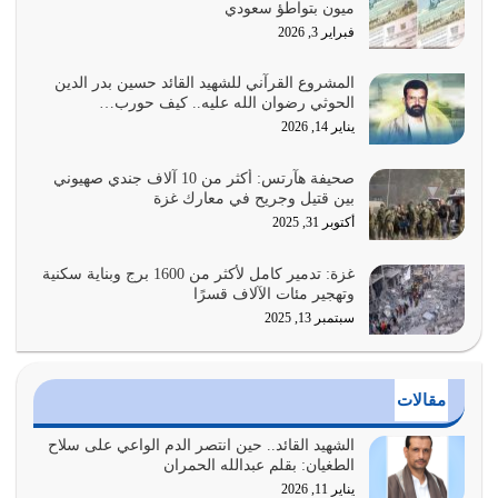
ميون بتواطؤ سعودي
هل نحن من الصالحين؟ قيِّم نفسك هنا اترك القرآن على أصله
فبراير 3, 2026
وأعرض نفسك، وأعرض ما لديك على…
يوليو 27, 2026
المشروع القرآني للشهيد القائد حسين بدر الدين
الحوثي رضوان الله عليه.. كيف حورب…
عندما يكون عدوك هو عدو الله معناه أن تكون نقاط الضعف
يناير 14, 2026
فيه كثيرة وسينصرك الله عليه إذا…
يوليو 26, 2026
صحيفة هآرتس: أكثر من 10 آلاف جندي صهيوني
بين قتيل وجريح في معارك غزة
أراد الله لهذه الأمة ان تكون خير امة أخرجت للناس بالنهوض
أكتوبر 31, 2025
بالأمر بالمعروف والنهي عن…
يوليو 25, 2026
غزة: تدمير كامل لأكثر من 1600 برج وبناية سكنية
وتهجير مئات الآلاف قسرًا
سبتمبر 13, 2025
الدين الذي شرعه الله لا يجوز أن يخضع لآرائنا وأهوائنا
واجتهاداتنا لأننا سنختلف ونتفرق
يوليو 24, 2026
مقالات
أي أمة تتفرق في الدين وتتفرق في كيانها معناه أنها أصبحت
أمة عاجزة عن النهوض…
الشهيد القائد.. حين انتصر الدم الواعي على سلاح
الطغيان: بقلم عبدالله الحمران
يوليو 23, 2026
يناير 11, 2026