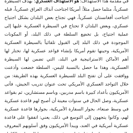
في مقدِّمة هذا الاستهداف:
هو الاستهداف العسكري
؛ بهدف السيطرة
عسكرياً، مثلما حصل مثلاً: أمريكا اجتاحت آنذاك العراق عسكرياً، قبله
اجتاحت أفغانستان عسكرياً، فهي تجتاح بعض البلدان بشكل اجتياح
عسكري، وبعض البلدان لا تحتاج في السيطرة العسكرية عليها إلى
عملية اجتياح، بل تخضِع السلطة في ذلك البلد، أو المكونات
الموجودة في ذلك البلد إلى القبول تلقائياً بالسيطرة العسكرية
الأمريكية، وحينها تقوم أمريكا بإنشاء قواعد عسكرية لها، تختار لها
أهم الأماكن الاستراتيجية في البلد، التي تضمن لها السيطرة
العسكرية، وهذا ما حصل بالنسبة لليمن، السلطة خضعت وأذعنت
ووافقت على أن تفتح البلد للسيطرة العسكرية بهذه الطريقة: من
خلال التواجد العسكري الأمريكي تحت عنوان تدريب الجيش، فأتى
الأمريكيون بأعداد كبيرة باسم مدربين، وباسم مستشارين، ثم بقواعد
عسكرية، وصل الحال في سنوات معينة أن أصبح لهم قاعدة عسكرية
في وسط صنعاء، بجوار السفارة الأمريكية، بجوارها قاعدة عسكرية
لهم، وكانوا يتجهون إلى التوسع في ذلك، يعني: اتفقوا على قاعدة
عسكرية أمريكية في العند، ويبدأ الأمريكيون وفق أسلوبهم المعروف