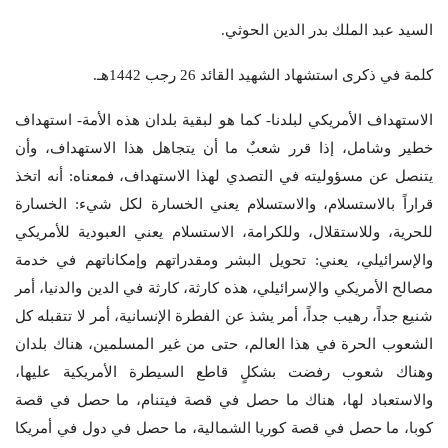
السيد عبد الملك بدر الدين الحوثي.
كلمة في ذكرى استشهاد الشهيد القائد 26 رجب 1442هـ.
الاستهداف الأمريكي لبلدنا- كما هو لبقية بلدان هذه الأمة- استهداف
خطير وشامل، إذا قرر شعبٌ ما أن يتجاهل هذا الاستهداف، وأن
يتنصل عن مسؤوليته في التصدي لهذا الاستهداف، فمعناه: أنه اتخذ
قراراً بالاستسلام، والاستسلام يعني الخسارة لكل شيء: الخسارة
للحرية، وللاستقلال، وللكرامة، الاستسلام يعني العبودية للأمريكي
والإسرائيلي، يعني: تحويل البشر ومقدراتهم وإمكاناتهم في خدمة
مصالح الأمريكي والإسرائيلي، هذه كارثة، كارثة في الدين والدنيا، أمر
شنيع جداً، رهيب جداً، أمر يشذ عن الفطرة الإنسانية، أمر لا تتقبله كل
الشعوب الحرة في هذا العالم، حتى من غير المسلمين، هناك بلدان
وهناك شعوب رفضت بشكلٍ قاطع السيطرة الأمريكية عليها،
والاستعباد لها، هناك ما حصل في قصة فيتنام، ما حصل في قصة
كوبا، ما حصل في قصة كوريا الشمالية، ما حصل في دول في أمريكا