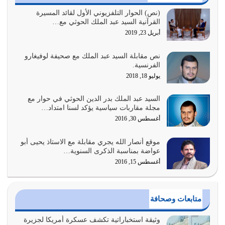
السبب الرئيسي لشقاء الأمة الابتعاد عن كتاب الله والتعدي
(نص) الحوار التلفزيوني الأول لقائد المسيرة
القرآنية السيد عبد الملك الحوثي مع…
لحدود الله بالإضافات للدين
أبريل 23, 2019
أغسطس 1, 2026
نص مقابلة السيد عبد الملك مع صحيفة لوفيغارو
أبرز أسباب الشقاء هو الإعراض عن ذكر الله وعن هدى الله
الفرنسية.
المتمثل في القرآن الكريم
يوليو 18, 2018
يوليو 31, 2026
السيد عبد الملك بدر الدين الحوثي في حوار مع
أولياء الشيطان كلما كانوا أكثر ولاءً وطاعة للشيطان كلما كانوا
مجلة مقاربات سياسية يؤكد لسنا امتداد…
أكثر ضعفاً
أغسطس 30, 2016
يوليو 30, 2026
موقع أنصار الله يجري مقابلة مع الاستاذ يحيى أبو
وعد الله تعالى من يُقتل في سبيله بالحياة الأبدية والرزق
عواضة بمناسبة الذكرى السنوية…
والاستبشار والنجاة والخلود في…
أغسطس 15, 2016
يوليو 29, 2026
القرآن الكريم هو أهم مصدر لمعرفة رسول الله معرفة سيرته
متابعات وصحافة
معرفة شخصيته معرفة عظمته
يوليو 28, 2026
وثيقة استخباراتية تكشف عسكرة أمريكا لجزيرة