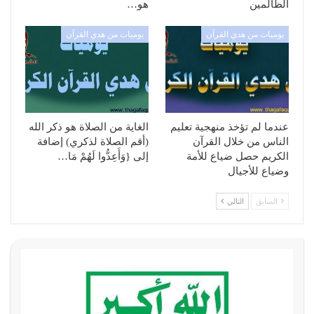
الظالمين
هو…
يوميات من هدي القرآن
يوميات من هدي القرآن
عندما لم تؤخذ منهجية تعليم
الغاية من الصلاة هو ذكر الله
الناس من خلال القرآن
(أقم الصلاة لذكري) إضافة
الكريم حصل ضياع للأمة
إلى {وَأَعِدُّوا لَهُمْ مَا…
وضياع للأجيال
السابق
التالي