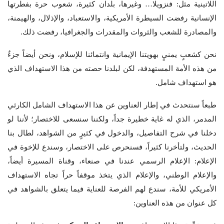
اللاتينية مثل: فنزويلا… وغيرها، بلدان كثيرة، شعوب حرة بفطرتها
الإنسانية رفضت السيطرة الأمريكية، والاستعباد، والإذلال، والهيمنة،
والمصادرة للشعب والثروات والمقدرات والجغرافيا، رفضت ذلك.
نحن كشعبٍ يمنيٍ بهويتنا الإيمانية وانتمائنا للإسلام، ونحن أيضاً جزءٌ
من هذه الأمة المستهدفة، لكن لبلدنا حصته من هذا الاستهداف الذي
هو استهداف شامل.
طبعاً سنتحدث في إطار العناوين عن هذا الاستهداف الشامل الكارثي
المدمر، الذي له غاية خطيرة جداً، ولكننا سنسعى للاختصار؛ لأننا لو
دخلنا في شرح التفاصيل، والدخول في كثيرٍ من الشواهد، لطال بنا
الحديث، ولتأخرنا كثيراً، فسنحرص على الاختصار، وسندع للإخوة في
الإعلام: الإعلام الرسمي عندنا في صنعاء، وقناة المسيرة أيضاً،
والإعلام الوطني، والإعلام الذي يتخذ موقفاً حراً تجاه الاستهداف
الأمريكي للأمة، سندع لهم الفرصة للعناية فيما يتعلق بالشواهد في
كل عنوان من هذه العناوين: