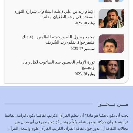
يجب أن نعود جميعاً الى القرآن وعندنا أخطاء جميعاً لنعتصم
بحبل الله جميعاً وليس كل…
الإمام زيد بن علي (عليه السلام).. شرارة الثورة
المتقدة في وجه الطغيان. بقلم:…
يوليو 22, 2026
يوليو 20, 2025
المُلك كله لله تعالى يؤتيه من يشاء وينزعه ممن يشاء ويعز من
محمد رسول الله ورحمته للعالمين.. (فبذلك
يشاء ويذل من يشاء
فليفرحوا). بقلم/ زيد الشُريف
يوليو 21, 2026
سبتمبر 27, 2023
{إِنَّ الدِّينَ عِنْدَ اللَّهِ الْإسْلامُ} الدين الذي شرعه الله للناس في
ثورة الإمام الحسين ضد الطاغوت لكل زمان
كل زمان…
ومجتمع
يوليو 19, 2026
يوليو 26, 2023
الوظيفة عبارة عن مسؤولية يجب النهوض بها كما ينبغي لكي
تتحقق الحقوق للجميع
يوليو 18, 2026
مـــن نـــحـــن
بعض صفات المتقين {الصَّابِرِينَ وَالصَّادِقِينَ وَالْقَانِتِينَ
يجب أن يكون همّنا هو ماذا؟ أن نتعلم القرآن الكريم، ثقافتنا تكون قرآنية، ثقافتنا
وَالْمُنْفِقِينَ…
قرآنية، عنوان حركتنا ونحن نتعلم ونُعلّم ونحن نُرْشِد ونحن في أي مجال من
يوليو 17, 2026
مجالات الثقافة أن ندور حول ثقافة القرآن الكريم. القرآن علوم واسعة، القرآن