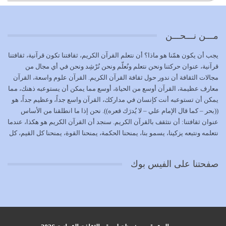
الوظيفة عبارة عن مسؤولية يجب النهوض بها كما ينبغي لكي
تتحقق الحقوق للجميع
يوليو 18, 2026
مـــن نـــحـــن
بعض صفات المتقين {الصَّابِرِينَ وَالصَّادِقِينَ وَالْقَانِتِينَ
يجب أن يكون همّنا هو ماذا؟ أن نتعلم القرآن الكريم، ثقافتنا تكون قرآنية، ثقافتنا
وَالْمُنْفِقِينَ…
قرآنية، عنوان حركتنا ونحن نتعلم ونُعلّم ونحن نُرْشِد ونحن في أي مجال من
يوليو 17, 2026
مجالات الثقافة أن ندور حول ثقافة القرآن الكريم. القرآن علوم واسعة، القرآن
معارف عظيمة، القرآن أوسع من الحياة، أوسع مما يمكن أن يستوعبه ذهنك، مما
الاعتصام بحبل الله أمر إلهي للمؤمنين وهو بمثابة سبب بينهم
يمكن أن تستوعبه أنت كإنسان في مداركك، القرآن واسع جداً، وعظيم جداً، هو
وبين الله يترتب عليه النصر…
((بحر – كما قال الإمام علي – لا يُدرَك قعره)). نحن إذا ما انطلقنا من الأساس
يوليو 16, 2026
عنوان ثقافتنا: أن نتثقف بالقرآن الكريم. سنجد أن القرآن الكريم هو هكذا، عندما
نتعلمه ونتبعه يزكينا، يسمو بنا، يمنحنا الحكمة، يمنحنا القوة، يمنحنا كل القيم، كل
إما أن نحاول أن نكون من أولياء الله فيتم على أيدينا ضرب
القيم التي لما ضاعت ضاعت الأمة بضياعها، كما هو حاصل الآن في وضع
أعدائه أو لا نكون فنُضرب من…
المسلمين، وفي وضع العرب بالذات. وشرف عظيم جداً لنا، ونتمنى أن نكون
يوليو 15, 2026
صفحتنا على الفيس بوك
بمستوى أن نثقف الآخرين بالقرآن الكريم، وأن نتثقف بثقافة القرآن الكريم
{ذَلِكَ فَضْلُ اللَّهِ يُؤْتِيهِ مَنْ يَشَاءُ وَاللَّهُ ذُو الْفَضْلِ الْعَظِيمِ} يؤتيه من يشاء، فنحن
نحاول أن نكون ممن يشاء الله أن يُؤتَوا هذا الفضل العظيم. لا تفكر إطلاقاً أن
العلم هو في أن تنتهي من رصّات من الكتب، ربما رصات من الكتب توجد في
نفسك جهلاً وضلالاً، لا تنفع. استعرض الآن المكاتب في الشوارع في المدن تجد
رصات من الكتب، رصّات من الكتب في الحديث في التفسير في الفقه في فنون