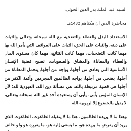
السيد عبد الملك بدر الدين الحوثي
.
محاضرة الذين ان مكناهم
هـ
1432
الاستعداد للبذل والعطاء والتضحية مع الله سبحانه وتعالى والثبات
على دينه، والثبات على الحق، الثبات على المواقف التي يأمر الله بها
مهما كانت التضحيات، مهما كانت النتائج، مهما كان مستوى البذل
والعطاء والمعاناة والمشاق والصعوبات، تصبح قضية الإنسان
الأساسية التي يعادي من أجلها، يواجه من أجلها
يتحمل المعاناة من
,
أجلها، يضحي من أجلها، يواجه الظالمين المجرمين وأئمة الكفر من
أجلها هي قضية مرتبطة بالله، هي مسألة دين الله، العبودية لله؛ لأن
الإنسان المؤمن يأبى، يأبى أن يستعبده أحد غير الله سبحانه وتعالى،
لا يقبل بالخضوع إلا لربوبية الله
.
وهذا ما لا يريده الظالمون، هذا ما لا يتقبله الطاغوت، الطاغوت الذي
يريد أن يفرض ما يريده هو، ما يسعى إليه هو، ما يقرره هو ولو خالف