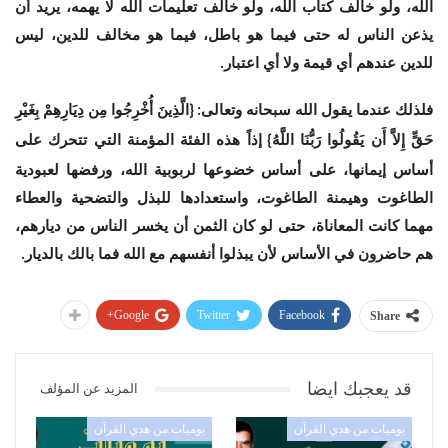
الله، ولو خالف كتاب الله، ولو خالف تعليمات الله لا يهمه، يريد أن
يذعن الناس له حتى فيما هو باطل، فيما هو مخالف للدين، ليس
للدين عندهم أي قيمة ولا أي اعتبار
.
فلذلك عندما يقول الله سبحانه وتعالى
الَّذِينَ أُخْرِجُوا مِن دِيَارِهِمْ بِغَيْرِ
: {
حَقٍّ إِلاَّ أَن يَقُولُوا رَبُّنَا اللَّهُ
إذاً هذه الفئة المؤمنة التي تتحرك على
}
أساس إيمانها، على أساس خضوعها لربوبية الله، ورفضها لعبودية
الطاغوت وهيمنة الطاغوت، واستعدادها للبذل والتضحية والعطاء
مهما كانت المعاناة، حتى لو كان الثمن أن يخسر الناس من ديارهم،
هم حاضرون في الأساس لأن يبذلوا أنفسهم مع الله فما بالك بالديار
.
Google+
Twitter
Facebook
Share
قد يعجبك ايضا
المزيد عن المؤلف
يوميات من هدي القرآن
يوميات من هدي القرآن