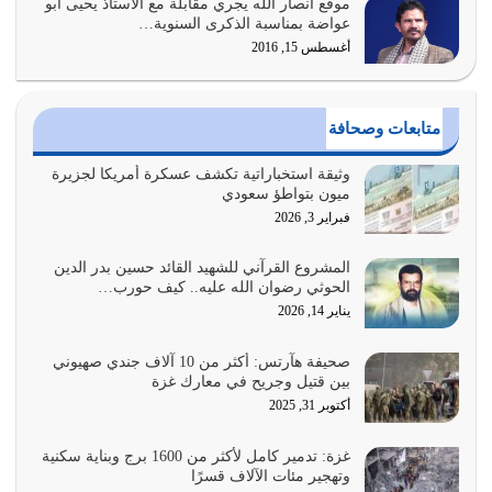
موقع أنصار الله يجري مقابلة مع الاستاذ يحيى أبو
وعد الله تعالى من يُقتل في سبيله بالحياة الأبدية والرزق
عواضة بمناسبة الذكرى السنوية…
والاستبشار والنجاة والخلود في…
أغسطس 15, 2016
يوليو 29, 2026
القرآن الكريم هو أهم مصدر لمعرفة رسول الله معرفة سيرته
متابعات وصحافة
معرفة شخصيته معرفة عظمته
يوليو 28, 2026
وثيقة استخباراتية تكشف عسكرة أمريكا لجزيرة
ميون بتواطؤ سعودي
هل نحن من الصالحين؟ قيِّم نفسك هنا اترك القرآن على أصله
فبراير 3, 2026
وأعرض نفسك، وأعرض ما لديك على…
يوليو 27, 2026
المشروع القرآني للشهيد القائد حسين بدر الدين
الحوثي رضوان الله عليه.. كيف حورب…
عندما يكون عدوك هو عدو الله معناه أن تكون نقاط الضعف
يناير 14, 2026
فيه كثيرة وسينصرك الله عليه إذا…
يوليو 26, 2026
صحيفة هآرتس: أكثر من 10 آلاف جندي صهيوني
بين قتيل وجريح في معارك غزة
أراد الله لهذه الأمة ان تكون خير امة أخرجت للناس بالنهوض
أكتوبر 31, 2025
بالأمر بالمعروف والنهي عن…
يوليو 25, 2026
غزة: تدمير كامل لأكثر من 1600 برج وبناية سكنية
وتهجير مئات الآلاف قسرًا