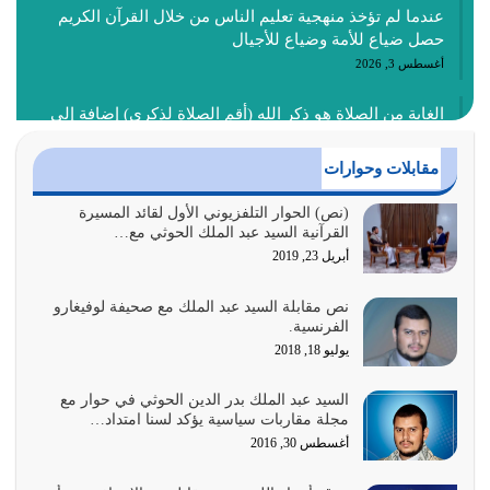
عندما لم تؤخذ منهجية تعليم الناس من خلال القرآن الكريم
حصل ضياع للأمة وضياع للأجيال
أغسطس 3, 2026
الغاية من الصلاة هو ذكر الله (أقم الصلاة لذكري) إضافة إلى
{وَأَعِدُّوا لَهُمْ مَا…
أغسطس 2, 2026
مقابلات وحوارات
السبب الرئيسي لشقاء الأمة الابتعاد عن كتاب الله والتعدي
(نص) الحوار التلفزيوني الأول لقائد المسيرة
القرآنية السيد عبد الملك الحوثي مع…
لحدود الله بالإضافات للدين
أبريل 23, 2019
أغسطس 1, 2026
نص مقابلة السيد عبد الملك مع صحيفة لوفيغارو
أبرز أسباب الشقاء هو الإعراض عن ذكر الله وعن هدى الله
الفرنسية.
المتمثل في القرآن الكريم
يوليو 18, 2018
يوليو 31, 2026
السيد عبد الملك بدر الدين الحوثي في حوار مع
أولياء الشيطان كلما كانوا أكثر ولاءً وطاعة للشيطان كلما كانوا
مجلة مقاربات سياسية يؤكد لسنا امتداد…
أكثر ضعفاً
أغسطس 30, 2016
يوليو 30, 2026