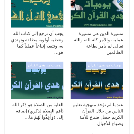
مسيرة الدين هي مسيرة
يجب أن نرجع إلى كتاب الله
عملية، والأمر كله لله، والله
ونعطيه أولوية مطلقة ونهتدي
تعالى لم يأمر بطاعة
به، ونتبعه إتباعاً عملياً كما
الظالمين
هو…
يوميات من هدي القرآن
يوميات من هدي القرآن
عندما لم تؤخذ منهجية تعليم
الغاية من الصلاة هو ذكر الله
الناس من خلال القرآن
(أقم الصلاة لذكري) إضافة
الكريم حصل ضياع للأمة
إلى {وَأَعِدُّوا لَهُمْ مَا…
وضياع للأجيال