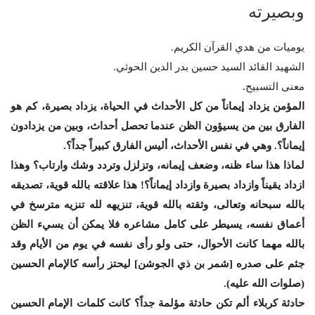
وبصيرته
يوميات من هدي القرآن الكريم.
الشهيد القائد السيد حسين بدر الدين الحوثي.
معنى التسبيح.
المؤمن يزداد إيماناً من كل الأحداث في الحياة، يزداد بصيرة، كم هو
الفارق بين من يسيؤون الظن عندما تحصل أحداث، وبين من يزدادون
إيماناً؟. وهي في نفس الأحداث، أليس الفارق كبيراً جداً؟.
لماذا هذا ساء ظنه، وضعف إيمانه، وتزلزل وتردد وشك وارتاب؟ وهذا
ازداد يقيناً وازداد بصيرة وازداد إيماناً؟! هذا علاقته بالله قوية، تصديقه
بالله سبحانه وتعالى، وثقته بالله قوية، تنزيهه لله تنزيه مترسخ في
أعماق نفسه، يسيطر على كامل مشاعره فلا يمكن أن يسيء الظن
بالله مهما كانت الأحوال، حتى ولو رأى نفسه في يوم من الأيام وقد
جثم على صدره [شمر بن ذي الجوشن] ليحتز رأسه كالإمام الحسين
(صلوات الله عليه).
حادثة كربلاء ألم تكن حادثة مؤلمة جداً؟ كانت كلمات الإمام الحسين