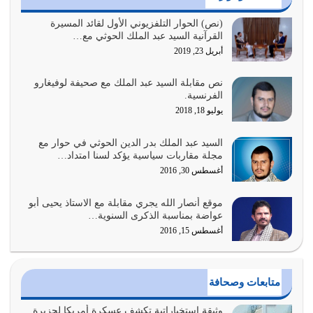
عندما لم تؤخذ منهجية تعليم الناس من خلال القرآن الكريم
(نص) الحوار التلفزيوني الأول لقائد المسيرة
القرآنية السيد عبد الملك الحوثي مع…
حصل ضياع للأمة وضياع للأجيال
أبريل 23, 2019
أغسطس 3, 2026
نص مقابلة السيد عبد الملك مع صحيفة لوفيغارو
الغاية من الصلاة هو ذكر الله (أقم الصلاة لذكري) إضافة إلى
الفرنسية.
{وَأَعِدُّوا لَهُمْ مَا…
يوليو 18, 2018
أغسطس 2, 2026
السيد عبد الملك بدر الدين الحوثي في حوار مع
السبب الرئيسي لشقاء الأمة الابتعاد عن كتاب الله والتعدي
مجلة مقاربات سياسية يؤكد لسنا امتداد…
لحدود الله بالإضافات للدين
أغسطس 30, 2016
أغسطس 1, 2026
موقع أنصار الله يجري مقابلة مع الاستاذ يحيى أبو
أبرز أسباب الشقاء هو الإعراض عن ذكر الله وعن هدى الله
عواضة بمناسبة الذكرى السنوية…
المتمثل في القرآن الكريم
أغسطس 15, 2016
يوليو 31, 2026
أولياء الشيطان كلما كانوا أكثر ولاءً وطاعة للشيطان كلما كانوا
متابعات وصحافة
أكثر ضعفاً
يوليو 30, 2026
وثيقة استخباراتية تكشف عسكرة أمريكا لجزيرة