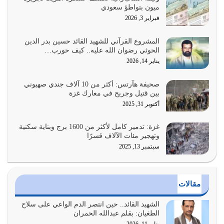
ميون بتواطؤ سعودي
وعد الله تعالى من يُقتل في سبيله بالحياة الأبدية والرزق
فبراير 3, 2026
والاستبشار والنجاة والخلود في…
يوليو 29, 2026
المشروع القرآني للشهيد القائد حسين بدر الدين
الحوثي رضوان الله عليه.. كيف حورب…
القرآن الكريم هو أهم مصدر لمعرفة رسول الله معرفة سيرته
يناير 14, 2026
معرفة شخصيته معرفة عظمته
يوليو 28, 2026
صحيفة هآرتس: أكثر من 10 آلاف جندي صهيوني
بين قتيل وجريح في معارك غزة
هل نحن من الصالحين؟ قيِّم نفسك هنا اترك القرآن على أصله
أكتوبر 31, 2025
وأعرض نفسك، وأعرض ما لديك على…
يوليو 27, 2026
غزة: تدمير كامل لأكثر من 1600 برج وبناية سكنية
وتهجير مئات الآلاف قسرًا
سبتمبر 13, 2025
عندما يكون عدوك هو عدو الله معناه أن تكون نقاط الضعف
فيه كثيرة وسينصرك الله عليه إذا…
يوليو 26, 2026
مقالات
أراد الله لهذه الأمة ان تكون خير امة أخرجت للناس بالنهوض
بالأمر بالمعروف والنهي عن…
الشهيد القائد.. حين انتصر الدم الواعي على سلاح
الطغيان: بقلم عبدالله الحمران
يوليو 25, 2026