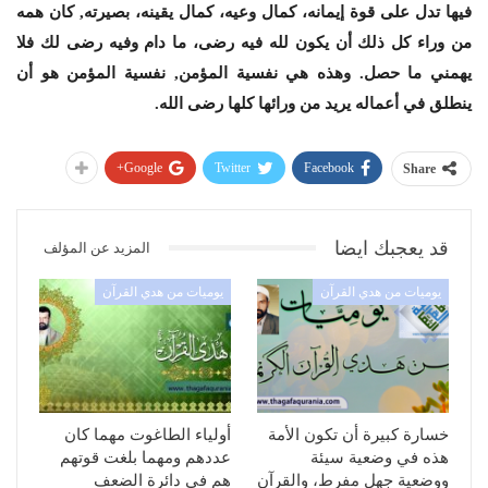
فيها تدل على قوة إيمانه، كمال وعيه، كمال يقينه، بصيرته, كان همه
من وراء كل ذلك أن يكون لله فيه رضى، ما دام وفيه رضى لك فلا
يهمني ما حصل. وهذه هي نفسية المؤمن, نفسية المؤمن هو أن
ينطلق في أعماله يريد من ورائها كلها رضى الله.
Google+
Twitter
Facebook
Share
قد يعجبك ايضا
المزيد عن المؤلف
يوميات من هدي القرآن
يوميات من هدي القرآن
خسارة كبيرة أن تكون الأمة
أولياء الطاغوت مهما كان
هذه في وضعية سيئة
عددهم ومهما بلغت قوتهم
ووضعية جهل مفرط، والقرآن
هم في دائرة الضعف