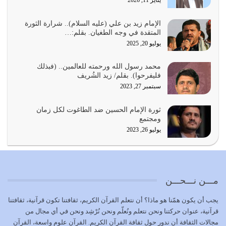
يناير 11, 2026
الدين الذي شرعه الله لا يجوز أن يخضع لآرائنا وأهوائنا
واجتهاداتنا لأننا سنختلف ونتفرق
الإمام زيد بن علي (عليه السلام).. شرارة الثورة
المتقدة في وجه الطغيان. بقلم:…
يوليو 24, 2026
يوليو 20, 2025
أي أمة تتفرق في الدين وتتفرق في كيانها معناه أنها أصبحت
محمد رسول الله ورحمته للعالمين.. (فبذلك
أمة عاجزة عن النهوض…
فليفرحوا). بقلم/ زيد الشُريف
يوليو 23, 2026
سبتمبر 27, 2023
يجب أن نعود جميعاً الى القرآن وعندنا أخطاء جميعاً لنعتصم
ثورة الإمام الحسين ضد الطاغوت لكل زمان
بحبل الله جميعاً وليس كل…
ومجتمع
يوليو 22, 2026
يوليو 26, 2023
المُلك كله لله تعالى يؤتيه من يشاء وينزعه ممن يشاء ويعز من
يشاء ويذل من يشاء
يوليو 21, 2026
مـــن نـــحـــن
{إِنَّ الدِّينَ عِنْدَ اللَّهِ الْإسْلامُ} الدين الذي شرعه الله للناس في
يجب أن يكون همّنا هو ماذا؟ أن نتعلم القرآن الكريم، ثقافتنا تكون قرآنية، ثقافتنا
كل زمان…
قرآنية، عنوان حركتنا ونحن نتعلم ونُعلّم ونحن نُرْشِد ونحن في أي مجال من
يوليو 19, 2026
مجالات الثقافة أن ندور حول ثقافة القرآن الكريم. القرآن علوم واسعة، القرآن