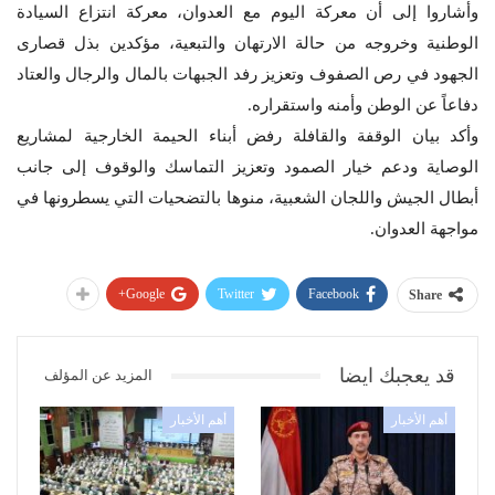
وأشاروا إلى أن معركة اليوم مع العدوان، معركة انتزاع السيادة
الوطنية وخروجه من حالة الارتهان والتبعية، مؤكدين بذل قصارى
الجهود في رص الصفوف وتعزيز رفد الجبهات بالمال والرجال والعتاد
دفاعاً عن الوطن وأمنه واستقراره.
وأكد بيان الوقفة والقافلة رفض أبناء الحيمة الخارجية لمشاريع
الوصاية ودعم خيار الصمود وتعزيز التماسك والوقوف إلى جانب
أبطال الجيش واللجان الشعبية، منوها بالتضحيات التي يسطرونها في
مواجهة العدوان.
Google+
Twitter
Facebook
Share
قد يعجبك ايضا
المزيد عن المؤلف
أهم الأخبار
أهم الأخبار