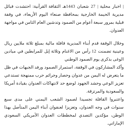
| اخبار محلية | 27 شعبان 1443هـ الثقافة القرآنية: احتشدت قبائل
مديرية الحيمة الخارجية بمحافظة صنعاء اليوم الأربعاء، في وقفة
قبلية بمرور سبعة أعوام من الصمود وتدشين العام الثامن في مواجهة
العدوان.
وخلال الوقفة قدم أبناء المديرية قافلة مالية بمبلغ ثلاثة ملايين ريال
وعينية تضمنت 12 رأس من الاغنام وثلاثة إبل للمرابطين في ميادين
الوغى بذكرى يوم الصمود الوطني
وأكد المشاركون في الوقفة، استمرار الصمود ورفد الجبهات في ظل
ما يتعرض له اليمن من عدوان وحصار وجرائم حرب ممنهجة تستدعي
تعزيز الوعي وحشد الجهود لوضع حد لانتهاكات العدوان بقيادة أمريكا
والسعودية والمرتزقة.
واعتبروا القافلة تجسيدا لصمود الشعب اليمني على مدى سبع
سنوات في وجه العدوان، وتعزيزا لعنفوان أبناء اليمن المتأصل بهذا
الوطن، مؤكدين التصدي لمخططات العدوان الأمريكي السعودي
الإماراتي.