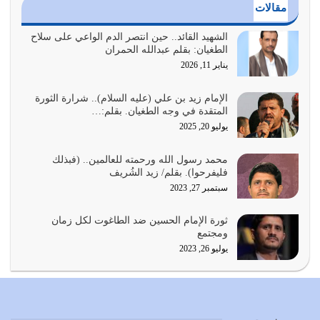
مقالات
أي أمة تتفرق في الدين وتتفرق في كيانها معناه أنها أصبحت
أمة عاجزة عن النهوض…
الشهيد القائد.. حين انتصر الدم الواعي على سلاح
الطغيان: بقلم عبدالله الحمران
يوليو 23, 2026
يناير 11, 2026
يجب أن نعود جميعاً الى القرآن وعندنا أخطاء جميعاً لنعتصم
بحبل الله جميعاً وليس كل…
الإمام زيد بن علي (عليه السلام).. شرارة الثورة
المتقدة في وجه الطغيان. بقلم:…
يوليو 22, 2026
يوليو 20, 2025
المُلك كله لله تعالى يؤتيه من يشاء وينزعه ممن يشاء ويعز من
محمد رسول الله ورحمته للعالمين.. (فبذلك
يشاء ويذل من يشاء
فليفرحوا). بقلم/ زيد الشُريف
يوليو 21, 2026
سبتمبر 27, 2023
{إِنَّ الدِّينَ عِنْدَ اللَّهِ الْإسْلامُ} الدين الذي شرعه الله للناس في
ثورة الإمام الحسين ضد الطاغوت لكل زمان
كل زمان…
ومجتمع
يوليو 19, 2026
يوليو 26, 2023
الوظيفة عبارة عن مسؤولية يجب النهوض بها كما ينبغي لكي
تتحقق الحقوق للجميع
يوليو 18, 2026