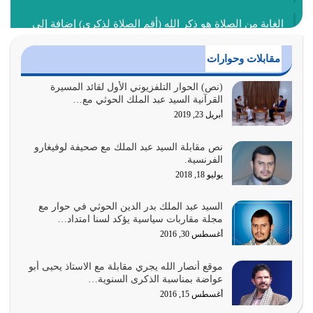
الغاية من الصلاة هو ذكر الله (أقم الصلاة لذكري) إضافة إلى
{وَأَعِدُّوا لَهُمْ مَا…
أغسطس 2, 2026
مقابلات وحوارات
السبب الرئيسي لشقاء الأمة الابتعاد عن كتاب الله والتعدي
(نص) الحوار التلفزيوني الأول لقائد المسيرة
القرآنية السيد عبد الملك الحوثي مع…
لحدود الله بالإضافات للدين
أبريل 23, 2019
أغسطس 1, 2026
نص مقابلة السيد عبد الملك مع صحيفة لوفيغارو
أبرز أسباب الشقاء هو الإعراض عن ذكر الله وعن هدى الله
الفرنسية.
المتمثل في القرآن الكريم
يوليو 18, 2018
يوليو 31, 2026
السيد عبد الملك بدر الدين الحوثي في حوار مع
أولياء الشيطان كلما كانوا أكثر ولاءً وطاعة للشيطان كلما كانوا
مجلة مقاربات سياسية يؤكد لسنا امتداد…
أكثر ضعفاً
أغسطس 30, 2016
يوليو 30, 2026
موقع أنصار الله يجري مقابلة مع الاستاذ يحيى أبو
وعد الله تعالى من يُقتل في سبيله بالحياة الأبدية والرزق
عواضة بمناسبة الذكرى السنوية…
والاستبشار والنجاة والخلود في…
أغسطس 15, 2016
يوليو 29, 2026