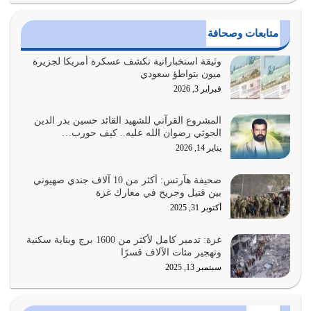
القرآن الكريم هو أهم مصدر لمعرفة رسول الله معرفة سيرته
متابعات وصحافة
معرفة شخصيته معرفة عظمته
يوليو 28, 2026
وثيقة استخباراتية تكشف عسكرة أمريكا لجزيرة
ميون بتواطؤ سعودي
هل نحن من الصالحين؟ قيِّم نفسك هنا اترك القرآن على أصله
فبراير 3, 2026
وأعرض نفسك، وأعرض ما لديك على…
يوليو 27, 2026
المشروع القرآني للشهيد القائد حسين بدر الدين
الحوثي رضوان الله عليه.. كيف حورب…
عندما يكون عدوك هو عدو الله معناه أن تكون نقاط الضعف
يناير 14, 2026
فيه كثيرة وسينصرك الله عليه إذا…
يوليو 26, 2026
صحيفة هآرتس: أكثر من 10 آلاف جندي صهيوني
بين قتيل وجريح في معارك غزة
أراد الله لهذه الأمة ان تكون خير امة أخرجت للناس بالنهوض
أكتوبر 31, 2025
بالأمر بالمعروف والنهي عن…
يوليو 25, 2026
غزة: تدمير كامل لأكثر من 1600 برج وبناية سكنية
وتهجير مئات الآلاف قسرًا
سبتمبر 13, 2025
الدين الذي شرعه الله لا يجوز أن يخضع لآرائنا وأهوائنا
واجتهاداتنا لأننا سنختلف ونتفرق
يوليو 24, 2026