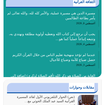
الثقافة القرآنية
مسيرة الدين هي مسيرة عملية، والأمر كله لله، والله تعالى لم
يأمر بطاعة الظالمين
أغسطس 6, 2026
يجب أن نرجع إلى كتاب الله ونعطيه أولوية مطلقة ونهتدي به،
ونتبعه إتباعاً عملياً كما هو…
أغسطس 4, 2026
عندما لم تؤخذ منهجية تعليم الناس من خلال القرآن الكريم
حصل ضياع للأمة وضياع للأجيال
أغسطس 3, 2026
الغاية من الصلاة هو ذكر الله (أقم الصلاة لذكري) إضافة إلى
{وَأَعِدُّوا لَهُمْ مَا…
أغسطس 2, 2026
مقابلات وحوارات
السبب الرئيسي لشقاء الأمة الابتعاد عن كتاب الله والتعدي
(نص) الحوار التلفزيوني الأول لقائد المسيرة
القرآنية السيد عبد الملك الحوثي مع…
لحدود الله بالإضافات للدين