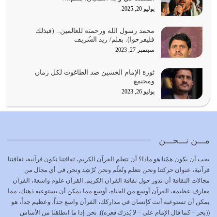
يوليو 22, 2026
يوليو 20, 2025
المُلك كله لله تعالى يؤتيه من يشاء وينزعه ممن يشاء ويعز من
محمد رسول الله ورحمته للعالمين.. (فبذلك
يشاء ويذل من يشاء
فليفرحوا). بقلم/ زيد الشُريف
يوليو 21, 2026
سبتمبر 27, 2023
{إِنَّ الدِّينَ عِنْدَ اللَّهِ الْإسْلامُ} الدين الذي شرعه الله للناس في
ثورة الإمام الحسين ضد الطاغوت لكل زمان
كل زمان…
ومجتمع
يوليو 19, 2026
يوليو 26, 2023
الوظيفة عبارة عن مسؤولية يجب النهوض بها كما ينبغي لكي
تتحقق الحقوق للجميع
يوليو 18, 2026
مـــن نـــحـــن
بعض صفات المتقين {الصَّابِرِينَ وَالصَّادِقِينَ وَالْقَانِتِينَ
يجب أن يكون همّنا هو ماذا؟ أن نتعلم القرآن الكريم، ثقافتنا تكون قرآنية، ثقافتنا
وَالْمُنْفِقِينَ…
قرآنية، عنوان حركتنا ونحن نتعلم ونُعلّم ونحن نُرْشِد ونحن في أي مجال من
يوليو 17, 2026
مجالات الثقافة أن ندور حول ثقافة القرآن الكريم. القرآن علوم واسعة، القرآن
معارف عظيمة، القرآن أوسع من الحياة، أوسع مما يمكن أن يستوعبه ذهنك، مما
الاعتصام بحبل الله أمر إلهي للمؤمنين وهو بمثابة سبب بينهم
يمكن أن تستوعبه أنت كإنسان في مداركك، القرآن واسع جداً، وعظيم جداً، هو
وبين الله يترتب عليه النصر…
((بحر – كما قال الإمام علي – لا يُدرَك قعره)). نحن إذا ما انطلقنا من الأساس
يوليو 16, 2026