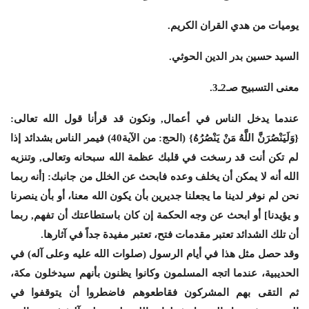
يوميات من هدي القران الكريم.
السيد حسين بدر الدين الحوثي.
معنى التسبيح صـ2ـ3.
عندما يدخل الناس في أعمال, ونكون قد قرأنا قول الله تعالى:
{وَلَيَنْصُرَنَّ اللَّهُ مَنْ يَنْصُرُهُ} (الحج: من الآية40) فيمر الناس بشدائد إذا
لم تكن أنت قد رسخت في قلبك عظمة الله سبحانه وتعالى, وتنزيه
الله أنه لا يمكن أن يخلف وعده فابحث عن الخلل من جانبك: [أنه ربما
نحن لم نوفر لدينا ما يجعلنا جديرين بأن يكون الله معنا، أو بأن ينصرنا
و يؤيدنا] أو ابحث عن وجه الحكمة إن كان باستطاعتك أن تفهم, ربما
أن تلك الشدائد تعتبر مقدمات فتح، تعتبر مفيدة جداً في آثارها.
وقد حصل مثل هذا في أيام الرسول (صلوات الله عليه وعلى آله) في
الحديبية، عندما اتجه المسلمون وكانوا يظنون بأنهم سيدخلون مكة،
ثم التقى بهم المشركون فقاطعوهم فاضطروا أن يتوقفوا في