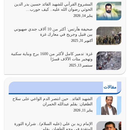
يوليو 27, 2026
المشروع القرآني للشهيد القائد حسين بدر الدين
الحوثي رضوان الله عليه.. كيف حورب…
عندما يكون عدوك هو عدو الله معناه أن تكون نقاط الضعف
يناير 14, 2026
فيه كثيرة وسينصرك الله عليه إذا…
يوليو 26, 2026
صحيفة هآرتس: أكثر من 10 آلاف جندي صهيوني
بين قتيل وجريح في معارك غزة
أراد الله لهذه الأمة ان تكون خير امة أخرجت للناس بالنهوض
أكتوبر 31, 2025
بالأمر بالمعروف والنهي عن…
يوليو 25, 2026
غزة: تدمير كامل لأكثر من 1600 برج وبناية سكنية
وتهجير مئات الآلاف قسرًا
سبتمبر 13, 2025
الدين الذي شرعه الله لا يجوز أن يخضع لآرائنا وأهوائنا
واجتهاداتنا لأننا سنختلف ونتفرق
يوليو 24, 2026
مقالات
أي أمة تتفرق في الدين وتتفرق في كيانها معناه أنها أصبحت
أمة عاجزة عن النهوض…
الشهيد القائد.. حين انتصر الدم الواعي على سلاح
الطغيان: بقلم عبدالله الحمران
يوليو 23, 2026
يناير 11, 2026
يجب أن نعود جميعاً الى القرآن وعندنا أخطاء جميعاً لنعتصم
بحبل الله جميعاً وليس كل…
الإمام زيد بن علي (عليه السلام).. شرارة الثورة
المتقدة في وجه الطغيان. بقلم:…