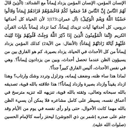
الإنسان المؤمن، الإنسان المؤمن يزداد إيماناً مع الشدائد: {الَّذِينَ قَالَ
لَهُمُ النَّاسُ إِنَّ النَّاسَ قَدْ جَمَعُوا لَكُمْ فَاخْشَوْهُمْ فَزَادَهُمْ إِيمَاناً وَقَالُوا
حَسْبُنَا اللَّهُ وَنِعْمَ الْوَكِيلُ} (آل عمران:173)؛ لأن الحياة كل أحداثها
دروس، كل أحداثها آيات تزيدك إيماناً، كما تزداد إيماناً بآيات القرآن
الكريم {إِنَّمَا الْمُؤْمِنُونَ الَّذِينَ إِذَا ذُكِرَ اللَّهُ وَجِلَتْ قُلُوبُهُمْ وَإِذَا تُلِيَتْ
عَلَيْهِمْ آيَاتُهُ زَادَتْهُمْ إِيمَاناً} (الأنفال: من الآية2) كذلك المؤمن يزداد
إيماناً من كل الأحداث في الحياة، يزداد بصيرة، كم هو الفارق بين من
يسيؤون الظن عندما تحصل أحداث، وبين من يزدادون إيماناً؟. وهي
في نفس الأحداث، أليس الفارق كبيراً جداً؟.
لماذا هذا ساء ظنه، وضعف إيمانه، وتزلزل وتردد وشك وارتاب؟ وهذا
ازداد يقيناً وازداد بصيرة وازداد إيماناً؟! هذا علاقته بالله قوية، تصديقه
بالله سبحانه وتعالى، وثقته بالله قوية، تنزيهه لله تنزيه مترسخ في
أعماق نفسه، يسيطر على كامل مشاعره فلا يمكن أن يسيء الظن
بالله مهما كانت الأحوال، حتى ولو رأى نفسه في يوم من الأيام وقد
جثم على صدره [شمر بن ذي الجوشن] ليحتز رأسه كالإمام الحسين
(صلوات الله عليه).