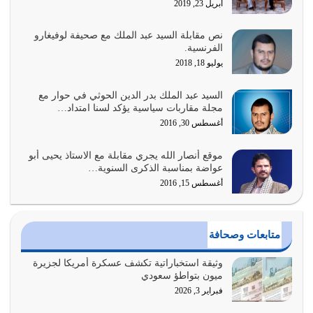
أبريل 23, 2019
أغسطس 1, 2026
نص مقابلة السيد عبد الملك مع صحيفة لوفيغارو
أبرز أسباب الشقاء هو الإعراض عن ذكر الله وعن هدى الله
الفرنسية.
المتمثل في القرآن الكريم
يوليو 18, 2018
يوليو 31, 2026
السيد عبد الملك بدر الدين الحوثي في حوار مع
أولياء الشيطان كلما كانوا أكثر ولاءً وطاعة للشيطان كلما كانوا
مجلة مقاربات سياسية يؤكد لسنا امتداد…
أكثر ضعفاً
أغسطس 30, 2016
يوليو 30, 2026
موقع أنصار الله يجري مقابلة مع الاستاذ يحيى أبو
وعد الله تعالى من يُقتل في سبيله بالحياة الأبدية والرزق
عواضة بمناسبة الذكرى السنوية…
والاستبشار والنجاة والخلود في…
أغسطس 15, 2016
يوليو 29, 2026
القرآن الكريم هو أهم مصدر لمعرفة رسول الله معرفة سيرته
متابعات وصحافة
معرفة شخصيته معرفة عظمته
يوليو 28, 2026
وثيقة استخباراتية تكشف عسكرة أمريكا لجزيرة
ميون بتواطؤ سعودي
هل نحن من الصالحين؟ قيِّم نفسك هنا اترك القرآن على أصله
فبراير 3, 2026
وأعرض نفسك، وأعرض ما لديك على…