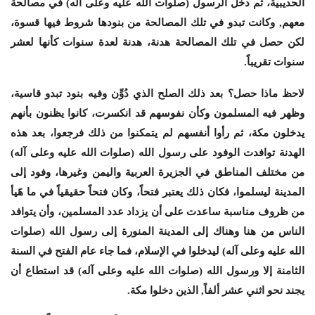
الحديبية، ثم دخل الرسول (صلوات الله عليه وعلى آله) في مصالحة
معهم, وكانت تبدو في تلك المصالحة من بنودها شروط فيها قسوة،
لكن حصل في تلك المصالحة هدنة، هدنة لعدة سنوات كأنها لعشر
سنوات تقريباً.
لاحظ ماذا حصل؟ بعد ذلك الصلح الذي دُوِّن وفيه بنود تبدو قاسية،
وظهر فيه المسلمون وكأن نفوسهم قد انكسرت، كانوا يظنون بأنهم
يدخلون مكة، ثم رأوا أنفسهم لم يتمكنوا من ذلك فرجعوا، بعد هذه
الهدنة توافدت الوفود على رسول الله (صلوات الله عليه وعلى آله)
من مختلف المناطق في الجزيرة العربية واليمن وغيرها، وفود إلى
المدينة ليسلموا، فكان ذلك يعتبر فتحاً، وكان فتحاً حقيقياً في ما هََيأ
من ظروف مناسبة ساعدت على أن يزداد عدد المسلمين، وأن يتوافد
الناس من هنا وهناك إلى المدينة المنورة إلى رسول الله (صلوات
الله عليه وعلى آله) ليدخلوا في الإسلام، فما جاء عام الفتح في السنة
الثامنة إلا ورسول الله (صلوات الله عليه وعلى آله) قد استطاع أن
يجند نحو اثني عشر ألفاً, الذين دخلوا مكة.