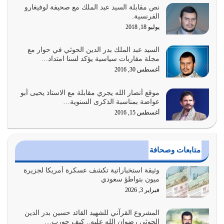
نص مقابلة السيد عبد الملك مع صحيفة لوفيغارو
السبب الرئيسي لشقاء الأمة الابتعاد عن كتاب الله والتعدي
الفرنسية.
لحدود الله بالإضافات للدين
يوليو 18, 2018
أغسطس 1, 2026
السيد عبد الملك بدر الدين الحوثي في حوار مع
أبرز أسباب الشقاء هو الإعراض عن ذكر الله وعن هدى الله
مجلة مقاربات سياسية يؤكد لسنا امتداد…
المتمثل في القرآن الكريم
أغسطس 30, 2016
يوليو 31, 2026
موقع أنصار الله يجري مقابلة مع الاستاذ يحيى أبو
أولياء الشيطان كلما كانوا أكثر ولاءً وطاعة للشيطان كلما كانوا
عواضة بمناسبة الذكرى السنوية…
أكثر ضعفاً
أغسطس 15, 2016
يوليو 30, 2026
وعد الله تعالى من يُقتل في سبيله بالحياة الأبدية والرزق
متابعات وصحافة
والاستبشار والنجاة والخلود في…
يوليو 29, 2026
وثيقة استخباراتية تكشف عسكرة أمريكا لجزيرة
ميون بتواطؤ سعودي
القرآن الكريم هو أهم مصدر لمعرفة رسول الله معرفة سيرته
فبراير 3, 2026
معرفة شخصيته معرفة عظمته
يوليو 28, 2026
المشروع القرآني للشهيد القائد حسين بدر الدين
الحوثي رضوان الله عليه.. كيف حورب…