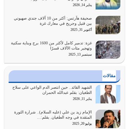
هل نحن من الصالحين؟ قيِّم نفسك هنا اترك القرآن على أصله
يناير 14, 2026
وأعرض نفسك، وأعرض ما لديك على…
يوليو 27, 2026
صحيفة هآرتس: أكثر من 10 آلاف جندي صهيوني
بين قتيل وجريح في معارك غزة
عندما يكون عدوك هو عدو الله معناه أن تكون نقاط الضعف
أكتوبر 31, 2025
فيه كثيرة وسينصرك الله عليه إذا…
يوليو 26, 2026
غزة: تدمير كامل لأكثر من 1600 برج وبناية سكنية
وتهجير مئات الآلاف قسرًا
سبتمبر 13, 2025
أراد الله لهذه الأمة ان تكون خير امة أخرجت للناس بالنهوض
بالأمر بالمعروف والنهي عن…
يوليو 25, 2026
مقالات
الدين الذي شرعه الله لا يجوز أن يخضع لآرائنا وأهوائنا
واجتهاداتنا لأننا سنختلف ونتفرق
الشهيد القائد.. حين انتصر الدم الواعي على سلاح
الطغيان: بقلم عبدالله الحمران
يوليو 24, 2026
يناير 11, 2026
أي أمة تتفرق في الدين وتتفرق في كيانها معناه أنها أصبحت
أمة عاجزة عن النهوض…
الإمام زيد بن علي (عليه السلام).. شرارة الثورة
المتقدة في وجه الطغيان. بقلم:…
يوليو 23, 2026
يوليو 20, 2025