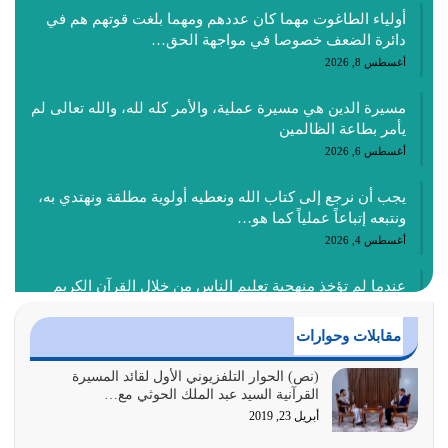
أولياء الطاغوت مهما كان عددهم ومهما بلغت قوتهم هم في
دائرة الضعف خصوصا في مواجهة الحق…
أغسطس 8, 2026
مسيرة الدين هي مسيرة عملية، والأمر كله لله، والله تعالى لم
يأمر بطاعة الظالمين
أغسطس 6, 2026
يجب أن نرجع إلى كتاب الله ونعطيه أولوية مطلقة ونهتدي به،
ونتبعه إتباعاً عملياً كما هو…
أغسطس 4, 2026
عندما لم تؤخذ منهجية تعليم الناس من خلال القرآن الكريم
حصل ضياع للأمة وضياع للأجيال
أغسطس 3, 2026
مقابلات وحوارات
الغاية من الصلاة هو ذكر الله (أقم الصلاة لذكري) إضافة إلى
(نص) الحوار التلفزيوني الأول لقائد المسيرة
القرآنية السيد عبد الملك الحوثي مع…
{وَأَعِدُّوا لَهُمْ مَا…
أبريل 23, 2019
أغسطس 2, 2026