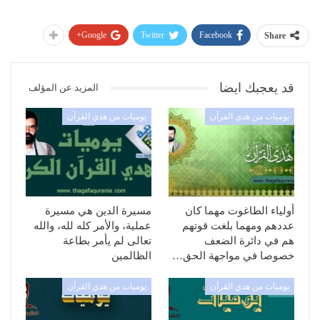
Google+
Twitter
Facebook
Share
قد يعجبك ايضا
المزيد عن المؤلف
يوميات من هدي القرآن
يوميات من هدي القرآن
أولياء الطاغوت مهما كان
مسيرة الدين هي مسيرة
عددهم ومهما بلغت قوتهم
عملية، والأمر كله لله، والله
هم في دائرة الضعف
تعالى لم يأمر بطاعة
خصوصا في مواجهة الحق…
الظالمين
يوميات من هدي القرآن
يوميات من هدي القرآن