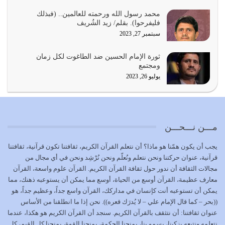
يجب أن نعود جميعاً الى القرآن وعندنا أخطاء جميعاً لنعتصم
محمد رسول الله ورحمته للعالمين.. (فبذلك
بحبل الله جميعاً وليس كل…
فليفرحوا). بقلم/ زيد الشُريف
يوليو 22, 2026
سبتمبر 27, 2023
المُلك كله لله تعالى يؤتيه من يشاء وينزعه ممن يشاء ويعز من
ثورة الإمام الحسين ضد الطاغوت لكل زمان
يشاء ويذل من يشاء
ومجتمع
يوليو 21, 2026
يوليو 26, 2023
{إِنَّ الدِّينَ عِنْدَ اللَّهِ الْإسْلامُ} الدين الذي شرعه الله للناس في
كل زمان…
يوليو 19, 2026
مـــن نـــحـــن
الوظيفة عبارة عن مسؤولية يجب النهوض بها كما ينبغي لكي
يجب أن يكون همّنا هو ماذا؟ أن نتعلم القرآن الكريم، ثقافتنا تكون قرآنية، ثقافتنا
تتحقق الحقوق للجميع
قرآنية، عنوان حركتنا ونحن نتعلم ونُعلّم ونحن نُرْشِد ونحن في أي مجال من
يوليو 18, 2026
مجالات الثقافة أن ندور حول ثقافة القرآن الكريم. القرآن علوم واسعة، القرآن
معارف عظيمة، القرآن أوسع من الحياة، أوسع مما يمكن أن يستوعبه ذهنك، مما
بعض صفات المتقين {الصَّابِرِينَ وَالصَّادِقِينَ وَالْقَانِتِينَ
يمكن أن تستوعبه أنت كإنسان في مداركك، القرآن واسع جداً، وعظيم جداً، هو
وَالْمُنْفِقِينَ…
((بحر – كما قال الإمام علي – لا يُدرَك قعره)). نحن إذا ما انطلقنا من الأساس
يوليو 17, 2026
عنوان ثقافتنا: أن نتثقف بالقرآن الكريم. سنجد أن القرآن الكريم هو هكذا، عندما
نتعلمه ونتبعه يزكينا، يسمو بنا، يمنحنا الحكمة، يمنحنا القوة، يمنحنا كل القيم، كل