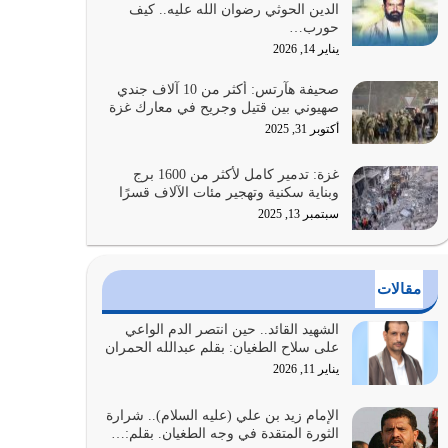
الدين الحوثي رضوان الله عليه.. كيف
الضعف فيه كثيرة وسينصرك الله عليه إذا…
حورب…
يوليو 26, 2026
يناير 14, 2026
أراد الله لهذه الأمة ان تكون خير امة أخرجت للناس
صحيفة هآرتس: أكثر من 10 آلاف جندي
بالنهوض بالأمر بالمعروف والنهي عن…
صهيوني بين قتيل وجريح في معارك غزة
يوليو 25, 2026
أكتوبر 31, 2025
الدين الذي شرعه الله لا يجوز أن يخضع لآرائنا وأهوائنا
غزة: تدمير كامل لأكثر من 1600 برج
واجتهاداتنا لأننا سنختلف ونتفرق
وبناية سكنية وتهجير مئات الآلاف قسرًا
يوليو 24, 2026
سبتمبر 13, 2025
أي أمة تتفرق في الدين وتتفرق في كيانها معناه أنها
أصبحت أمة عاجزة عن النهوض…
مقالات
يوليو 23, 2026
الشهيد القائد.. حين انتصر الدم الواعي
يجب أن نعود جميعاً الى القرآن وعندنا أخطاء جميعاً
على سلاح الطغيان: بقلم عبدالله الحمران
لنعتصم بحبل الله جميعاً وليس كل…
يناير 11, 2026
يوليو 22, 2026
الإمام زيد بن علي (عليه السلام).. شرارة
الثورة المتقدة في وجه الطغيان. بقلم:…
المُلك كله لله تعالى يؤتيه من يشاء وينزعه ممن يشاء