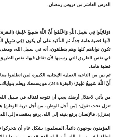
الدرس العاشر من دروس رمضان.
لأنها قضية هامة جداً، ثم التأكيد على أن يكون {فِي سَبِيلِ 
تكون نواياهم كلها وهم ينطلقون، أنه في سبيل الله، ومعنى 
في نفس الطريق التي رسمها لأن تقاتل فيها، نفس الطريق 
قضية هامة.
ثم بين من الناحية العملية الإيجابية الكبيرة لمن انطلقوا مقاتلين ف
أَنَّ اللَّهَ سَمِيعٌ عَلِيمٌ} (البقرة:244). هو يسمعك ويعلم بنواياك، ولا يغفل عن أحد.
من يأتي لاحتلال أرضك يجب أن تتوجه لقتاله في سبيل الله، 
تنزل تحت تقول: [من أجل الوطن، من أجل تربة الوطن] هذ
[منزل]، فالإنسان يرفع بنيته إلى الله، يرفع بمقصده إلى الله،
المؤمنون يوجهون دائماً، المسلمون بشكل عام أن يتحركوا في سب
انطلقوا في سبيل الله، أين البلد الذي قد تحرر من بداية الا