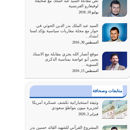
نص مقابلة السيد عبد الملك مع صحيفة
الله المتمثل في القرآن الكريم
لوفيغارو الفرنسية.
يوليو 31, 2026
يوليو 18, 2018
أولياء الشيطان كلما كانوا أكثر ولاءً وطاعة للشيطان
السيد عبد الملك بدر الدين الحوثي في
كلما كانوا أكثر ضعفاً
حوار مع مجلة مقاربات سياسية يؤكد لسنا
امتداد…
يوليو 30, 2026
أغسطس 30, 2016
وعد الله تعالى من يُقتل في سبيله بالحياة الأبدية
موقع أنصار الله يجري مقابلة مع الاستاذ
والرزق والاستبشار والنجاة والخلود في…
يحيى أبو عواضة بمناسبة الذكرى
يوليو 29, 2026
السنوية…
أغسطس 15, 2016
القرآن الكريم هو أهم مصدر لمعرفة رسول الله معرفة
سيرته معرفة شخصيته معرفة عظمته
يوليو 28, 2026
متابعات وصحافة
هل نحن من الصالحين؟ قيِّم نفسك هنا اترك القرآن
وثيقة استخباراتية تكشف عسكرة أمريكا
على أصله وأعرض نفسك، وأعرض ما لديك على…
لجزيرة ميون بتواطؤ سعودي
يوليو 27, 2026
فبراير 3, 2026
عندما يكون عدوك هو عدو الله معناه أن تكون نقاط
المشروع القرآني للشهيد القائد حسين بدر