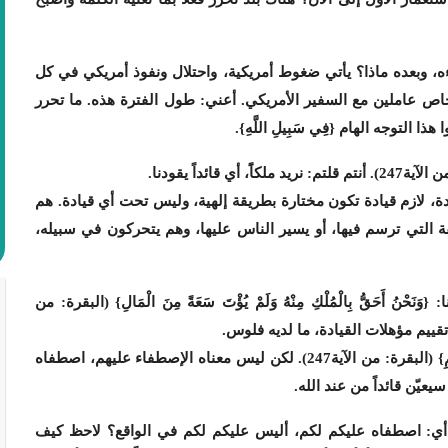
ءه، وبعده ماذا؟ يأتي ضغوط أمريكية، واحتلال ونفوذ أمريكي في كل
ص عاملين مع السفير الأمريكي. أعني: طول الفترة هذه. ما تحرر
ا التوجه الهام {فِي سَبِيلِ اللَّهِ}.
 قائداً يقودنا.
، لازم قيادة تكون مختارة بطريقة إلهية، وليس تحت أي قيادة. هم
ة التي ترسم فيها، أو يسير الناس عليها، وهم يتحركون في سبيله،
أَحَقُّ بِالْمُلْكِ مِنْهُ وَلَمْ يُؤْتَ سَعَةً مِنَ الْمَالِ} (البقرة: من
{قَالَ إِنَّ اللَّهَ اصْطَفَاهُ عَلَيْكُمْ وَزَادَهُ بَسْطَةً فِي الْعِلْمِ وَالْجِسْمِ} (البقرة: من الآية247). لكن ليس معناه الإصطفاء عليهم، اصطفاه
عيّن قائداً من عند الله.
ُ عَلَيْكُمْ} أي: اصطفاه عليكم لكم، أليس عليكم لكم في الواقع؟ لاحظ كيف