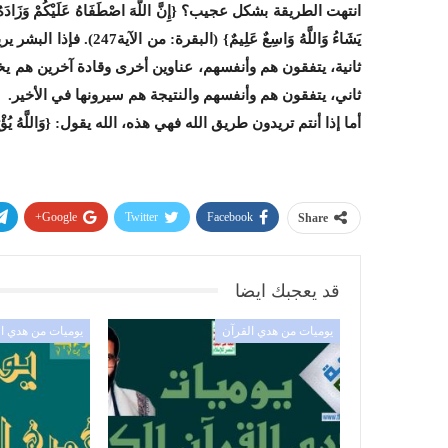
انتهت الطريقة بشكل عجيب؟ {إِنَّ اللَّهَ اصْطَفَاهُ عَلَيْكُمْ وَزَادَهُ بَس
يَشَاءُ وَاللَّهُ وَاسِعٌ
ثانية، يتفقون هم وأنفسهم، عناوين أخرى وقادة آخرين هم
ثاني، يتفقون هم وأنفسهم والنتيجة هم سيرونها في الأخير.
أما إذا أنتم تريدون طريق الله فهي هذه، الله يقول: {وَاللَّهُ يُؤْتِي مُلْك
Google+
Twitter
Facebook
Share
قد يعجبك ايضا
يوميات من هدي القرآن
يوميات من هدي ا