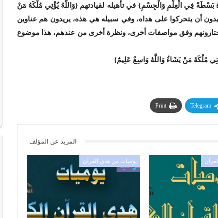
ْطَةً فِي الْعِلْمِ وَالْجِسْمِ} في تأهيله لقيادتهم {وَاللَّهُ يُؤْتِي مُلْكَهُ مَنْ
 عَلِيمٌ} (البقرة: من الآية247). فإذا البشر يريدون أن يتحركوا على هداه، وفي سبيله هي هذه، يريدون هم عناوين
 يختارونهم وفق مواصفات أخرى، ونظرة أخرى من عندهم، هذا موضوع
َهُ مَنْ يَشَاءُ وَاللَّهُ وَاسِعٌ عَلِيمٌ}
Print
Telegram
المزيد عن المؤلف
لقرآن
يوميات من هدي القرآن