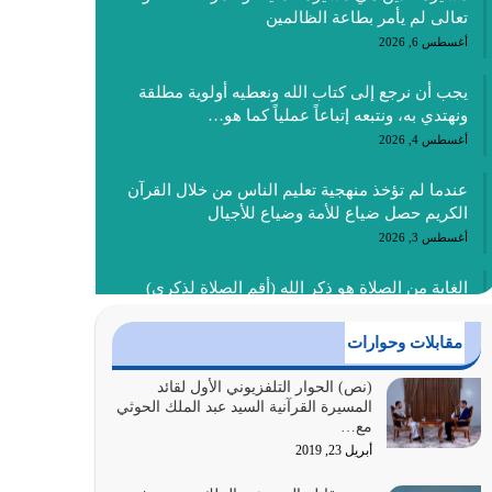
تعالى لم يأمر بطاعة الظالمين
أغسطس 6, 2026
يجب أن نرجع إلى كتاب الله ونعطيه أولوية مطلقة
ونهتدي به، ونتبعه إتباعاً عملياً كما هو…
أغسطس 4, 2026
عندما لم تؤخذ منهجية تعليم الناس من خلال القرآن
الكريم حصل ضياع للأمة وضياع للأجيال
أغسطس 3, 2026
الغاية من الصلاة هو ذكر الله (أقم الصلاة لذكري)
إضافة إلى {وَأَعِدُّوا لَهُمْ مَا…
أغسطس 2, 2026
مقابلات وحوارات
السبب الرئيسي لشقاء الأمة الابتعاد عن كتاب الله
(نص) الحوار التلفزيوني الأول لقائد
المسيرة القرآنية السيد عبد الملك الحوثي
والتعدي لحدود الله بالإضافات للدين
مع…
أغسطس 1, 2026
أبريل 23, 2019
أبرز أسباب الشقاء هو الإعراض عن ذكر الله وعن هدى