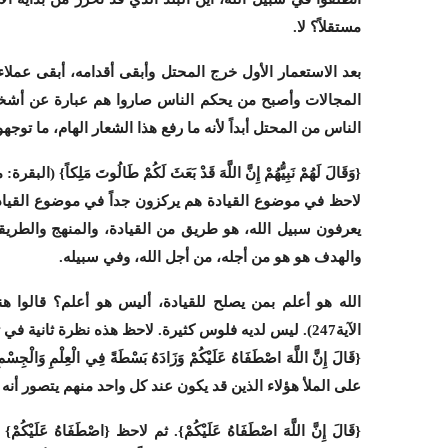
مستقلاً؟ لا.
بعد الاستعمار الأول خرج المحتل وأبقى أقدامه، أبقى عملا
المجالات وأصبح من يحكم الناس صاروا هم عبارة عن أشخا
الناس من المحتل أبداً لأنه ما رفع هذا الشعار الهام، ما توجهوا هذ
{وَقَالَ لَهُمْ نَبِيُّهُمْ إِنَّ اللَّهَ قَدْ بَعَثَ لَكُمْ طَالُوتَ مَلِكاً} (البقرة: من الآية247). أنتم قلتم: نريد ملكاًَ، أي
لاحظ في موضوع القيادة هم يركزون جداً في موضوع القيادة
يعرفون سبيل الله، هو طريق من القيادة، والمنهج والطريق
والهدف هو هو من أجله، من أجل الله، وفي سبيله.
الله هو أعلم بمن يصلح للقيادة، أليس هو أعلم؟ قالوا هنا: {وَنَحْنُ 
الآية247). ليس لديه فلوس كثيرة. لاحظ هذه نظرة ثانية في تقييم مؤهلات القيادة، ما لديه فلوس.
على الملأ هؤلاء الذين قد يكون عند كل واحد منهم يتصور أنه سي
{قَالَ إِنَّ اللَّهَ اصْطَفَاهُ عَلَيْكُمْ}. ثم لاحظ {اصْطَفَاه