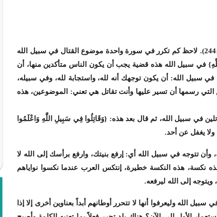
{وَقَاتِلُوا فِي سَبِيلِ اللَّهِ وَاعْلَمُوا أَنَّ اللَّهَ سَمِيعٌ عَلِيمٌ} (البقرة:244). لاحظ كم تكرر في سورة واحدة موضوع القتال في سبيل الله
اللَّهِ} في سبيل الله هذه قضية يجب أن يكون الناس متأكدين منها، أن
في سبيل الله: أن يكون توجهك أنه لله، واستجابة لله، وفي سبيله،
التي رسمها أن تسير عليها وأنت تقاتل هي تعني: الموضوعين، هذه
ي سبيل الله، ثم قال بعد هذه: {وَقَاتِلُوا فِي سَبِيلِ اللَّهِ وَاعْلَمُوا
وأن تتوجه في سبيل الله أي: إرفع بنيتك، وارفع برأسك إلى الله لا
ه نكسة، هذه النكسة خطيرة، إنتكس العرب عندما نكسوا نواياهم
 ويتوجه إلى الله ليرفعه.
يل الله وليعرفوا أنها لا تتحرر أوطانهم أبداً بعناوين أخرى إلا إذا
ستعمار الأول إلى الآن؟ هناك بلد تحرر فعلاً بما تعنيه الكلمة وأصبح