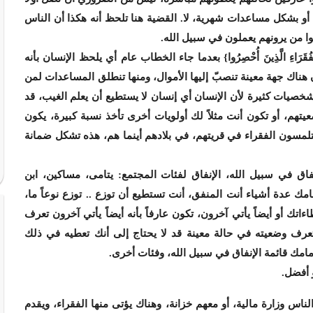
أو بشكل مساعدات شهرية، لا. القضية هنا تلحظ أنه هكذا أن الناس
ا من يرونهم يعملون في سبيل الله.
رَاءِ الَّذِينَ أُحْصِرُوا} بعدما جاء الخطاب عام أي يلحظ الإنسان بأنه
ناك جهة معينة تنصبّ إليها الأموال، ومنها تنطلق المساعدات لمن
شخصيات كثيرة لأن الإنسان أي إنسان لا يستطيع أن يعلم الغيب، قد
هم، أو تكون أنت مثلاً لك أولويات أخرى تأخذ نسبة كبيرة، يكون
مسون الفقراء في قريتهم، في بلادهم أينما هم، هذه تشكل ضمانة
نفاق في سبيل الله، الإنفاق لفئات المجتمع: يتامى، مساكين، ابن
مك عدة أشياء أنت المنفق، أنت تستطيع أن توزع .. توزع نوعاً ما،
 أو أيضاً يأتي آخرون، تكون عارفاً بأنه أيضاً يأتي آخرون تعرف
 تعرف وضعيته في حالة معينة قد لا يحتاج إلى أنك تعطيه في ذلك
مك قائمة الإنفاق في سبيل الله، وفئات أخرى.
 أفضل.
ناس وزارة مالية، أو معهم خزانة، وهناك يؤتى منها الفقراء، ويقدم