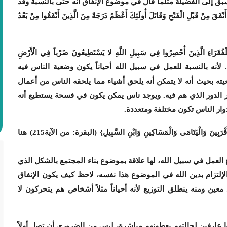
ق إلى الفضيلة مثلما قال في موضوع الإنفاق أنه حتى بالنسبة وقد
ْلِ الْفَتْحِ وَقَاتَلَ أُولَئِكَ أَعْظَمُ دَرَجَةً مِنَ الَّذِينَ أَنْفَقُوا مِنْ بَعْدُ
َذِينَ أُحْصِرُوا فِي سَبِيلِ اللَّهِ لا يَسْتَطِيعُونَ ضَرْباً فِي الْأَرْضِ
حْسَبُهُمُ الْجَاهِلُ أَغْنِيَاءَ مِنَ التَّعَفُّفِ} (البقرة: من الآية273). لأنه بالنسبة للعمل في سبيل الله أحياناً يكون وضعية الناس فيه
 بحيث أنه لا يتمكن أنه يلحق أشياء مما يلحقه الناس من أعمال
 باعتبار الدور الذي هم فيه. ويوجد ناس يمكن يكون في فسحة يستطيع أنه
دوار الناس تكون مختلفة ومتعددة.
كما أعطي اهتمام بفئة من المجتمع سابقاً: {فَلِلْوَالِدَيْنِ وَالْأَقْرَبِينَ وَالْيَتَامَى وَالْمَسَاكِينِ وَابْنِ السَّبِيلِ} (البقرة: من الآية215) هنا
 العمل في سبيل الله، لها علاقة بموضوع بناء المجتمع بالشكل الذي
الإلتزام بدين الله في الموضوع هذا نفسه، لاحظ كيف يكون الإنفاق
معين ومنه ينطلق التوزيع لأنه أحياناً مثلاً أشخاص هم يتحركون لا
ا عارفين لحالتهم يعطونهم مباشرة، ليس من الضروري أن تصل أولاً