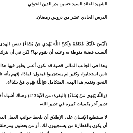
الشهيد القائد السيد حسين بدر الدين الحوثي.
الدرس الحادي عشر من دروس رمضان.
{لَيْسَ عَلَيْكَ هُدَاهُمْ وَلَكِنَّ اللَّهَ يَهْدِي مَنْ يَشَاء
أليست قضية منوطة به وعليه أن يقوم بها؟ لكن في أن يترك
وهذا في الجانب المالي قضية قد تكون أعني يظهر فيها هذا: 
ناس استجابوا، وكثير لم يستجيبوا فيقول: لماذا، إفهم بأنه
النحو، وتقدم هذا الهدى المتكامل {وَاللَّهُ يَهْدِي مَنْ يَشَاءُ}.
{وَاللَّهُ يَهْدِي مَنْ يَ
تدبير آخر بكميات كبيرة في تدبير الله،
لا يستطيع الإنسان على الإطلاق أن يلحظ جوانب العمل الذي ه
أن يكون بالقطارة من يستجيبون لك، أو من يعطون ومرحلة ل