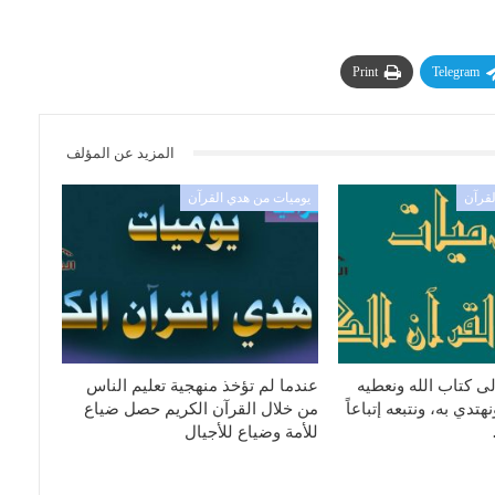
Print
Telegram
المزيد عن المؤلف
لقرآن
يوميات من هدي القرآن
ى كتاب الله ونعطيه
عندما لم تؤخذ منهجية تعليم الناس
تدي به، ونتبعه إتباعاً
من خلال القرآن الكريم حصل ضياع
للأمة وضياع للأجيال