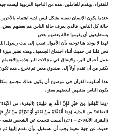
للفقراء، ويقدم للعاملين، هذه من الناحية التربوية ليست جيدة
عندما يكون الإنسان نفسه بشكل ليس لديه اهتمام بالآخرين،
حالة كل الناس، فالذي يعرف حالة الناس هَم بعضهم بعض، أه
يستطيعون أن يقيموا حالة بعضهم بعض.
لهذا
لا يوجد هنا توجيه بأن الأموال تصب إلى بيت رسول الل
نحن قلنا في حديث أثناء اجتماع الجمعية ـ وهذه تعتبر ميزة
عمل أعمال البر، والإنفاق في مجالات البر هذه، والاهتمام
بكثير من أن تقدم أولاً إلى صندوق معين ثم تخرج ـ هذه تكون
هذا أسلوب القرآن في موضوع أن يكون هناك مجتمع متكافل
يكون الناس منتبهين لبعضهم بعض،
العطاء؟ من البداية {وَمَا أَنْفَقْتُمْ مِنْ نَفَقَةٍ أَوْ نَذَرْتُمْ مِنْ نَذْرٍ فَإِنَّ
(البقرة: الآية270 – 271) أليست تتحدث عن الشخ
حديث عن جهة معينة يجب أن تستقبل، وأن تقدم إليها ثم هي 