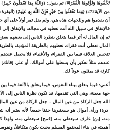
تُخْفُوهَا وَتُؤْتُوهَا الْفُقَرَاءَ} ثم يقول: {وَاللَّهُ بِمَا تَعْمَلُونَ خَبِيرٌ}
أن يقدموا هم وللجهات هذه هي، ولم يقل تمر أولاً على أي ج
فالإنفاق في سبيل الله أنت تعطيه في مجاله، والإنفاق إلى ال
ثم إن المال له أثر فيما يتعلق بنظرة الناس إلى بعضهم بع
المال تعطي أنت فقراء، تعطيهم بالطريقة المؤدبة، بالطري
تتحسن العلاقة فيما بين الفقراء، والأغنياء، فلا يحصل عن
عندهم مثلاً تفكير بأن يسطوا على أموالك، أو على [قاتك] 
كارثة قد يمثلون عوناً لك.
أعني: فيما يتعلق ببناء النفوس، فيما يتعلق بالألفة فيما بي
جهة معينة، وهي التي تقدمها، قد تكون نظرة الناس إلى الآ
الله جعل الزكاة من عين المال .. جعل الزكاة من عين المال
[ذرة] ورأى أموال هو سيعتبرها حقنا جميعاً لأنه يعتبر أن
منه، [بن] عارف سيعطى منه، [قمح] سيعطى منه، ولهذا كانت ال
أهميته في بناء المجتمع المسلم بحيث يكون متكافلاً، ونفوساً