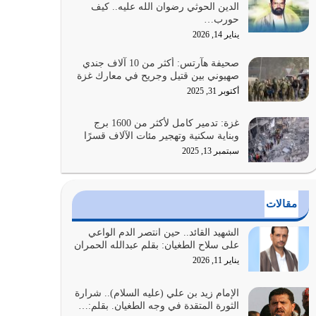
الدين الحوثي رضوان الله عليه.. كيف
الضعف فيه كثيرة وسينصرك الله عليه إذا…
حورب…
يوليو 26, 2026
يناير 14, 2026
أراد الله لهذه الأمة ان تكون خير امة أخرجت للناس
صحيفة هآرتس: أكثر من 10 آلاف جندي
بالنهوض بالأمر بالمعروف والنهي عن…
صهيوني بين قتيل وجريح في معارك غزة
يوليو 25, 2026
أكتوبر 31, 2025
الدين الذي شرعه الله لا يجوز أن يخضع لآرائنا وأهوائنا
غزة: تدمير كامل لأكثر من 1600 برج
واجتهاداتنا لأننا سنختلف ونتفرق
وبناية سكنية وتهجير مئات الآلاف قسرًا
يوليو 24, 2026
سبتمبر 13, 2025
أي أمة تتفرق في الدين وتتفرق في كيانها معناه أنها
أصبحت أمة عاجزة عن النهوض…
مقالات
يوليو 23, 2026
الشهيد القائد.. حين انتصر الدم الواعي
يجب أن نعود جميعاً الى القرآن وعندنا أخطاء جميعاً
على سلاح الطغيان: بقلم عبدالله الحمران
لنعتصم بحبل الله جميعاً وليس كل…
يناير 11, 2026
يوليو 22, 2026
الإمام زيد بن علي (عليه السلام).. شرارة
الثورة المتقدة في وجه الطغيان. بقلم:…
المُلك كله لله تعالى يؤتيه من يشاء وينزعه ممن يشاء