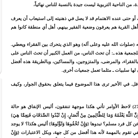
، من الناحية التربوية ليست جيدة بالنسبة للناس نهائياً،
 أو حتى عنده الاهتمام قد لا يصل في ذهنيته إلى استيعاب أن يعرف
ل القرية هم يعرفون وضعية الفقير بينهم، أهل أي منطقة كانوا هم
ه (صلوات الله عليه وعلى آله) وهو الذي يتحرك بين الفقراء ويعطي.
 للجمعية هذه ـ: أن تحث الناس، من العمل الكبير أن تحث الناس على
 بالفقراء، والمرضى، والمتزوجين، والمساكين، وبالطريقة هذه أفضل
 لها سلبيات ـ مثلما تعمل جمعيات أخرى.
. في الأخير ترى هذا الموضوع فيما يتعلق بحقوق الجوار، وكيف
{وَمَا تُنْفِقُوا مِنْ خَيْرٍ فَإِنَّ اللَّهَ بِهِ عَلِيمٌ} (البقرة: من الآية273) لاحظ الأوامر تأتي هكذا موجهة تنفقون، أليس الإنفاق هو حالة
 اللَّهَ يَعْلَمُهُ وَمَا لِلظَّالِمِينَ مِنْ أَنْصَارٍ، إِنْ تُبْدُوا الصَّدَقَاتِ فَنِعِمَّا هِيَ}
ص نفسه عن كل فرد مسلم؟ تبدوها {وَإِنْ تُخْفُوهَا وَتُؤْتُوهَا} أليس هكذا؟ لا يوجد
تقوم بالمهمة لأنه هذا أفضل من كل جهة، وبكل الاعتبارات {وَإِنْ