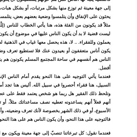
إلى جهة معينة ثم توزع منها بشكل مرتبات، أو بشكل هبات، 
يحثون على الإنفاق وأن يتلمسوا وضعية بعضهم بعض، يتلمسو
مثلاً قد يكونون من الفئة هذه، هنا يأتي الخطاب للناس {لِلْفُقَ
ليست قضية لا بد أن يكون الناس عليها في موضوع أن يكون ه
يعملون وللفقراء. .. لا، هذه يحصل معها غياب في الذهنية ل
يكون أناس متعففون أو بعيدون عنك فلا تستطيع تعرف وضعيت
الناس هم أنفسهم في ساحة المجتمع المسلم يكونون هم يتل
أفضل.
فعندما يأتي التوجيه على هذا النحو يقدم أمام الناس الإ
السبيل، هنا فقراء أحصروا في سبيل الله. أليس هنا تجد أما
وتلحظ ذلك الفقير هل ربما هو شخص يعتمد فقط على عطاءاتك
أنهم فعلاً أنهم يساعدونه تعطيه نصف مساعداتك مثلاً، أو
الأسبوع، أو في ذلك الشهر بخصوصة لأنك تعرف وضعيته، وأما
فالتوجيه على هذا النحو، وأن يكون الناس هم على هذا النحو
فعندما نقول: كل تبرعاتنا تنصبّ إلى جهة معينة ويكون مع ال