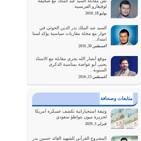
نص مقابلة السيد عبد الملك مع صحيفة
الله المتمثل في القرآن الكريم
لوفيغارو الفرنسية.
يوليو 31, 2026
يوليو 18, 2018
أولياء الشيطان كلما كانوا أكثر ولاءً وطاعة للشيطان
السيد عبد الملك بدر الدين الحوثي في
كلما كانوا أكثر ضعفاً
حوار مع مجلة مقاربات سياسية يؤكد لسنا
امتداد…
يوليو 30, 2026
أغسطس 30, 2016
وعد الله تعالى من يُقتل في سبيله بالحياة الأبدية
موقع أنصار الله يجري مقابلة مع الاستاذ
والرزق والاستبشار والنجاة والخلود في…
يحيى أبو عواضة بمناسبة الذكرى
يوليو 29, 2026
السنوية…
أغسطس 15, 2016
القرآن الكريم هو أهم مصدر لمعرفة رسول الله معرفة
سيرته معرفة شخصيته معرفة عظمته
يوليو 28, 2026
متابعات وصحافة
هل نحن من الصالحين؟ قيِّم نفسك هنا اترك القرآن
وثيقة استخباراتية تكشف عسكرة أمريكا
على أصله وأعرض نفسك، وأعرض ما لديك على…
لجزيرة ميون بتواطؤ سعودي
يوليو 27, 2026
فبراير 3, 2026
عندما يكون عدوك هو عدو الله معناه أن تكون نقاط
المشروع القرآني للشهيد القائد حسين بدر