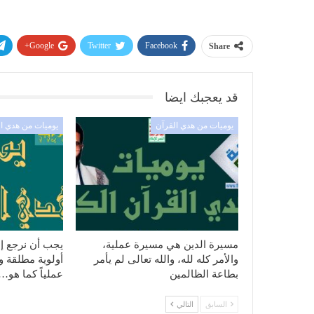
Google+
Twitter
Facebook
Share
قد يعجبك ايضا
يوميات من هدي القرآن
يوميات من هدي ا
مسيرة الدين هي مسيرة عملية،
يجب أن نرجع إل
والأمر كله لله، والله تعالى لم يأمر
أولوية مطلقة ونه
بطاعة الظالمين
عملياً كما هو…
السابق
التالي