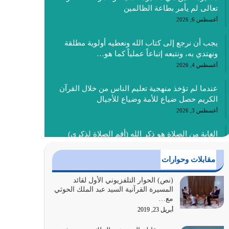
تعالى لم يأمر بطاعة الظالمين
أغسطس 6, 2026
يجب أن نرجع إلى كتاب الله ونعطيه أولوية مطلقة
ونهتدي به، ونتبعه إتباعاً عملياً كما هو…
أغسطس 4, 2026
عندما لم تؤخذ منهجية تعليم الناس من خلال القرآن
الكريم حصل ضياع للأمة وضياع للأجيال
أغسطس 3, 2026
الغاية من الصلاة هو ذكر الله (أقم الصلاة لذكري)
إضافة إلى {وَأَعِدُّوا لَهُمْ مَا…
أغسطس 2, 2026
مقابلات وحوارات
السبب الرئيسي لشقاء الأمة الابتعاد عن كتاب الله
(نص) الحوار التلفزيوني الأول لقائد
المسيرة القرآنية السيد عبد الملك الحوثي
والتعدي لحدود الله بالإضافات للدين
مع…
أغسطس 1, 2026
أبريل 23, 2019
أبرز أسباب الشقاء هو الإعراض عن ذكر الله وعن هدى