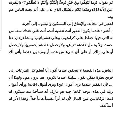
 ثم يقول: {وَمَا تُنْفِقُوا مِنْ خَيْرٍ يُوَفَّ إِلَيْكُمْ وَأَنْتُمْ لا تُظْلَمُونَ} (البقرة:
من الآية272) {وَمَا تَفْعَلُوا مِنْ خَيْرٍ فَإِنَّ اللَّهَ بِهِ عَلِيمٌ} (البقرة: من الآية215) وهكذا كلام بالشكل الذي يدل على أنه يحث الناس هم
هة.
فقير في مجاله، والإنفاق إلى المسكين واليتيم .. إلى آخره.
ض، أعني: عندما يكون الفقير أنت تعطيه أنت، أنت غني عندك سعة من
قة التي فيها حفاظ على كرامتهم، وعلى نفسياتهم، ومشاعرهم، هنا
دهم حسد، ولا يحصل عندهم تغيض، ولا يحصل عندهم [حمس]، ولا يحصل
أو على [بِنّك] أو على أي شيء من هذه، أو يفرحون عندما يأتي لك
ن الناس، هذه القضية لا تتحقق عندما أكون أنا أسلم كل التبرعات إلى
خرين نظرة يمكن تكون سلبية عندما يكونون هم يرون هم ـ ولهذا أن
 ـ لأن الفقير عندما يرى أموال [بن] ويرى أموال [قات] ورأى أموال
ه شريك في هذه، يوجد [قات] جيد هو عارف أنه سيأخذ منه سيكون له
زكاة من عين المال لأن له أثراً نفسياً هاماً جداً، وهذا الأثر له
 متآلفة.