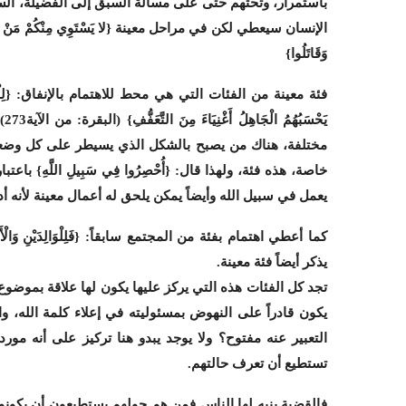
باستمرار، وتحثهم حتى على مسألة السبق إلى الفضيلة، السب
الإنسان سيعطي لكن في مراحل معينة {لا يَسْتَوِي مِنْكُمْ مَنْ أَنْفَقَ مِنْ قَب
وَقَاتَلُوا}
فئة معينة من الفئات التي هي محط للاهتمام بالإنفاق: {لِلْفُقَرَاءِ الّ
يَ
مختلفة، هناك من يصبح بالشكل الذي يسيطر على كل وضعيته
خاصة، هذه فئة، ولهذا قال: {أُحْصِرُوا فِي سَبِيلِ اللَّهِ}
يعمل في سبيل الله وأيضاً يمكن يلحق له أعمال معينة لأنه أ
يذكر أيضاً فئة معينة.
تجد كل الفئات هذه التي يركز عليها يكون لها علاقة بموضوع
يكون قادراً على النهوض بمسئوليته في إعلاء كلمة الله، و
التعبير عنه مفتوح؟ ولا يوجد يبدو هنا تركيز على أنه مورد 
تستطيع أن تعرف حالتهم.
فالقضية ينبه لها الناس فمن هم حولهم يستطيعون أن يكونو