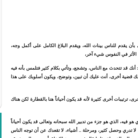
ُ} نفس الهدى بأن يقدم للناس بينات الله، ويقدم البلاغ الكامل على أكمل وجه،
 الأثر في النفوس شيء آخر،
أنك قد تتحدث مع الناس، وتشجع، وتأتي بكلام كثير فتلمس بأنه فيه
 تلك قضية أخرى، أنت عليك أن تبين، وتوضح، ويكون أسلوبك على هذا
شَاءُ} (البقرة: من الآية213) وهناك أشياء أخرى، ترتيبات أخرى كثيرة لأنه قد يكون أحياناً هنا بالقطارة لكن هناك
و فيه، الذي هو جزء من تدبير الله سبحانه وتعالى قد يكون أحياناً
ا تدري وحصل كثير، ومرحلة .. أشياء، لا تقعدك عن أن توجه الناس