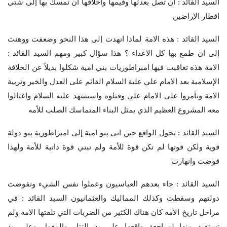
السيد القائد : ان تصل بعدلها وقيمها واخلاقها ان تمسك بها إلى شتى
اقطار الإراضين
السيد القائد : هذه الامة لماذا انهدت إلى هذا النحو وضعفت ووهنت
إلى ان طمع بها كل الاعداء ؟ هذا سؤال كبير ومهم السيد القائد :
الامة هذه تعاقبت فيها امبراطوريات بني امية شكلوا بديلاً عن الخلافة
الإسلامية بعد الامام علي علية السلام القائم على العدل والخير وتربية
الامة وتأمروا على الامام علي وقتلوه واستشهد عليه السلام واغتالوا
معه المشروع العظيم الذي يمثل البناء المتماسك الصلب للأمه
السيد القائد : تحول الواقع حين اتى بنو امية إلى امبراطورية بنو دولة
قوية ولكن قوتها لم تكن قوة للأمة ولم تبني قوة ذاتية للأمة ولهذا
قوضت وانهارت
السيد القائد : جاء بعدهم العباسيون وعملوا نفس الشيء وتقوضت
دولتهم وسقطت وكذلك المماليك والعثمانيون السيد القائد : في
مراحل تاريخ الأمة كان هناك الكثير من الضربات التي تلقتها الامة ولم
تستفيد منها لمراجعة واقعها على يد التتار والمغول وعلى يد