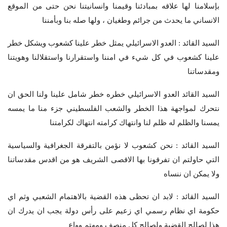
بإسلامنا لها علاقه بمبادئنا وقيمنا وانسانيتنا نحن حتى من الموقع
الانساني ما يحدث من جرائم وطغيان ، ولها صله بنا وبأمننا
السيد القائد : العدو الاسرائيلي يمثل خطر علينا كشعوب ويشكل خطر
علينا كشعوب في كل شيء في امننا واستقرارنا واستقلالنا وهويتنا
ومقدساتنا
السيد القائد العدو الاسرائيلي خطره خطر شامل علينا ولنا الحق ان
نتحرك لمواجهة هذا الخطر والشعب الفلسطيني جزء منا ما يمسه
يمسنا والظلم له ظلم لنا وانتهاك كرامته انتهاك لكرامتنا
السيد القائد : نحن كشعوب لا نؤمن بالتفرقة الجغرافية والسياسية
التي حاولتم ان تفرقونا بها الاقصى الشريف هو من اقدس مقدساتنا
ولا يمكن ان ننساه
السيد القائد : لابد ان تحظى هذه القضية بالاهتمام الشعبي وثم اي
حكومة اي نظام رسمي اي زعيم على رأس دولة يجب ان يدرك ان
هذا لصالح القضية ولصالح كل منصف ومهتم وواعِ