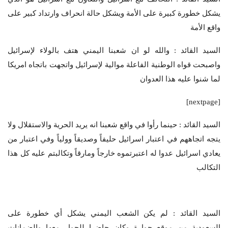
يشكل خطورة كبيرة على الأمة ويشكل حالة انحراف وارتداد كبير على
واقع الأمة
السيد القائد : والله لو ان شعبنا اليمني هتف بالولاء لإسرائيل
واصبحت قواه الوطنية الفاعلة موالية لإسرائيل واتجهت باتجاه امريكا
لما شنوا عليه هذا العدوان
[nextpage]
السيد القائد : حينما رأوا في واقع شعبنا انه يريد الحرية والاستقلال ولا
يتجه اتجاههم في اعتبار اسرائيل حليفاً وصديقاً وولياً وفي اعتبار من
يعادي اسرائيل عدوا له اعتبرتموه خارجاً ومارقاً وتكالبتم عليه كل هذا
التكالب
السيد القائد : لم يكن الشعب اليمني يشكل أي خطورة على
السعودية من موقع جوارة وكان حاضرا للحوار معها والضمانات