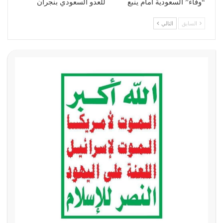
“وفاء” السعودية أمام ينبع
للعدو السعودي بنجران
السابق
التالي