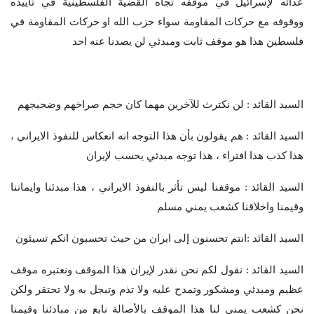
عدائه لإسرائيل في موقفه تجاه القضية الفلسطينية في تأييده
ووقوفه مع حركات المقاومة سواء حزب الله او حركات المقاومة في
فلسطين هذا هو موقف ثابت ومبدئي لن يصدنا عنه احد
السيد القائد : لن نكترث للآخرين مهما كان حجم صراخهم وضجيجهم
السيد القائد : هم يقولون بأن هذا التوجه انه انعكاس للنفوذ الايراني ،
هذا كذب هذا افتراء ، هذا توجه مبدئي يحسب لإيران
السيد القائد : موقفنا ليس تأثر بالنفوذ الايراني ، هذا مبدئنا وايماننا
وقيمنا واخلاقنا كشعب يمني مسلم
السيد القائد :انتم تحسنون إلى ايران من حيث تحسبون انكم تسيئون
السيد القائد : نقول لكم نحن نقدر لإيران هذا الموقف ونعتبره موقف
عظيم ومبدئي ومشكور وتمدح عليه ولا تذم وتبجل به ولا تحتقر ولكن
نحن كشعب يمني لنا هذا الموقف بالأصالة نابع من مبادئنا وقيمنا