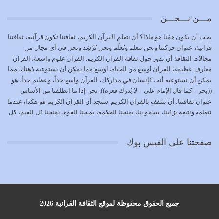
يوليو 19, 2026
مـــن نـــحـــن
الوظيفة عبارة عن مسؤولية يجب النهوض بها كما ينبغي لكي
يجب أن يكون همّنا هو ماذا؟ أن نتعلم القرآن الكريم، ثقافتنا تكون قرآنية، ثقافتنا
تتحقق الحقوق للجميع
قرآنية، عنوان حركتنا ونحن نتعلم ونُعلّم ونحن نُرْشِد ونحن في أي مجال من
يوليو 18, 2026
مجالات الثقافة أن ندور حول ثقافة القرآن الكريم. القرآن علوم واسعة، القرآن
معارف عظيمة، القرآن أوسع من الحياة، أوسع مما يمكن أن يستوعبه ذهنك، مما
بعض صفات المتقين {الصَّابِرِينَ وَالصَّادِقِينَ وَالْقَانِتِينَ
يمكن أن تستوعبه أنت كإنسان في مداركك، القرآن واسع جداً، وعظيم جداً، هو
وَالْمُنْفِقِينَ…
((بحر – كما قال الإمام علي – لا يُدرَك قعره)). نحن إذا ما انطلقنا من الأساس
يوليو 17, 2026
عنوان ثقافتنا: أن نتثقف بالقرآن الكريم. سنجد أن القرآن الكريم هو هكذا، عندما
نتعلمه ونتبعه يزكينا، يسمو بنا، يمنحنا الحكمة، يمنحنا القوة، يمنحنا كل القيم، كل
الاعتصام بحبل الله أمر إلهي للمؤمنين وهو بمثابة سبب بينهم
القيم التي لما ضاعت ضاعت الأمة بضياعها، كما هو حاصل الآن في وضع
وبين الله يترتب عليه النصر…
المسلمين، وفي وضع العرب بالذات. وشرف عظيم جداً لنا، ونتمنى أن نكون
يوليو 16, 2026
صفحتنا على الفيس بوك
بمستوى أن نثقف الآخرين بالقرآن الكريم، وأن نتثقف بثقافة القرآن الكريم
{ذَلِكَ فَضْلُ اللَّهِ يُؤْتِيهِ مَنْ يَشَاءُ وَاللَّهُ ذُو الْفَضْلِ الْعَظِيمِ} يؤتيه من يشاء، فنحن
نحاول أن نكون ممن يشاء الله أن يُؤتَوا هذا الفضل العظيم. لا تفكر إطلاقاً أن
العلم هو في أن تنتهي من رصّات من الكتب، ربما رصات من الكتب توجد في
نفسك جهلاً وضلالاً، لا تنفع. استعرض الآن المكاتب في الشوارع في المدن تجد
رصات من الكتب، رصّات من الكتب في الحديث في التفسير في الفقه في فنون
جميع الحقوق محفوظة لموقع الثقافة القرانية 2026
أخرى، لكن كم تجد داخلها من ضلال، كم تجد أنها تنسف الإنسان أنه حتى لا يبقى