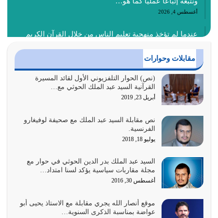
ونتبعه إتباعاً عملياً كما هو…
أغسطس 4, 2026
عندما لم تؤخذ منهجية تعليم الناس من خلال القرآن الكريم
حصل ضياع للأمة وضياع للأجيال
أغسطس 3, 2026
مقابلات وحوارات
الغاية من الصلاة هو ذكر الله (أقم الصلاة لذكري) إضافة إلى
(نص) الحوار التلفزيوني الأول لقائد المسيرة
القرآنية السيد عبد الملك الحوثي مع…
{وَأَعِدُّوا لَهُمْ مَا…
أبريل 23, 2019
أغسطس 2, 2026
نص مقابلة السيد عبد الملك مع صحيفة لوفيغارو
السبب الرئيسي لشقاء الأمة الابتعاد عن كتاب الله والتعدي
الفرنسية.
لحدود الله بالإضافات للدين
يوليو 18, 2018
أغسطس 1, 2026
السيد عبد الملك بدر الدين الحوثي في حوار مع
أبرز أسباب الشقاء هو الإعراض عن ذكر الله وعن هدى الله
مجلة مقاربات سياسية يؤكد لسنا امتداد…
المتمثل في القرآن الكريم
أغسطس 30, 2016
يوليو 31, 2026
موقع أنصار الله يجري مقابلة مع الاستاذ يحيى أبو
أولياء الشيطان كلما كانوا أكثر ولاءً وطاعة للشيطان كلما كانوا
عواضة بمناسبة الذكرى السنوية…
أكثر ضعفاً