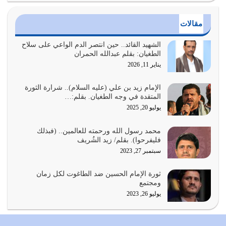
يوليو 25, 2026
مقالات
الدين الذي شرعه الله لا يجوز أن يخضع لآرائنا وأهوائنا
واجتهاداتنا لأننا سنختلف ونتفرق
الشهيد القائد.. حين انتصر الدم الواعي على سلاح
الطغيان: بقلم عبدالله الحمران
يوليو 24, 2026
يناير 11, 2026
أي أمة تتفرق في الدين وتتفرق في كيانها معناه أنها أصبحت
أمة عاجزة عن النهوض…
الإمام زيد بن علي (عليه السلام).. شرارة الثورة
المتقدة في وجه الطغيان. بقلم:…
يوليو 23, 2026
يوليو 20, 2025
يجب أن نعود جميعاً الى القرآن وعندنا أخطاء جميعاً لنعتصم
محمد رسول الله ورحمته للعالمين.. (فبذلك
بحبل الله جميعاً وليس كل…
فليفرحوا). بقلم/ زيد الشُريف
يوليو 22, 2026
سبتمبر 27, 2023
المُلك كله لله تعالى يؤتيه من يشاء وينزعه ممن يشاء ويعز من
ثورة الإمام الحسين ضد الطاغوت لكل زمان
يشاء ويذل من يشاء
ومجتمع
يوليو 21, 2026
يوليو 26, 2023
{إِنَّ الدِّينَ عِنْدَ اللَّهِ الْإسْلامُ} الدين الذي شرعه الله للناس في
كل زمان…