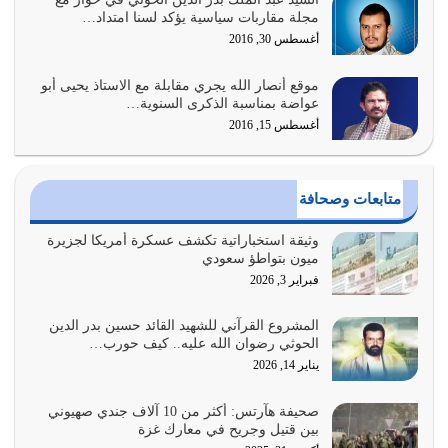
السبب الرئيسي لشقاء الأمة الابتعاد عن كتاب الله والتعدي
مجلة مقاربات سياسية يؤكد لسنا امتداد…
لحدود الله بالإضافات للدين
أغسطس 30, 2016
أغسطس 1, 2026
موقع أنصار الله يجري مقابلة مع الاستاذ يحيى أبو
أبرز أسباب الشقاء هو الإعراض عن ذكر الله وعن هدى الله
عواضة بمناسبة الذكرى السنوية…
المتمثل في القرآن الكريم
أغسطس 15, 2016
يوليو 31, 2026
أولياء الشيطان كلما كانوا أكثر ولاءً وطاعة للشيطان كلما كانوا
متابعات وصحافة
أكثر ضعفاً
يوليو 30, 2026
وثيقة استخباراتية تكشف عسكرة أمريكا لجزيرة
ميون بتواطؤ سعودي
وعد الله تعالى من يُقتل في سبيله بالحياة الأبدية والرزق
فبراير 3, 2026
والاستبشار والنجاة والخلود في…
يوليو 29, 2026
المشروع القرآني للشهيد القائد حسين بدر الدين
الحوثي رضوان الله عليه.. كيف حورب…
القرآن الكريم هو أهم مصدر لمعرفة رسول الله معرفة سيرته
يناير 14, 2026
معرفة شخصيته معرفة عظمته
يوليو 28, 2026
صحيفة هآرتس: أكثر من 10 آلاف جندي صهيوني
بين قتيل وجريح في معارك غزة