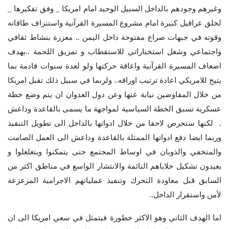
وغيرهم وجودهم بالداخل السبيل الوحيد امام امريكا _ وفق تفكيرها _
لخلق عراقيل كبيرة امام مشروع المسيرة القرآنية واستنزاف طاقاته
وقوته في جبهات صراع مفتوحة داخل اليمن .. معززة بنشاط ثقافي
واجتماعي وشغل استخباراتي للاستقطاب و تمزيق اللحمة ..بهدف
اضعاف المسيرة القرآنية واعاقة حركتها ولو لعدة سنوات قادمة بما
يتيح للامريكي اعادة ترتيب اوراقه.. ولربما في سبيل ذلك تقبل امريكا
من خلال المفاوضين نيابة عنها وعن دول العدوان ان يتم وضع خطة
عسكرية تسبق الخطة السياسية لمواجهة ما يسمى بالقاعدة وداعش
. لكنها ستحرص لاحقا من خلال ادواتها بالداخل الى تطويل التنفيذ
وربما ايضا دفع ادواتها الممثلة بالقاعدة وداعش الى العمل الصامت
والمتخفي والذوبان في اوساط المجتمع حتى يتمكنوا ويتغلغلوا و
يعيدون تشكيل خلاياهم النائمة والانتشار الواسع في مناطق اكثر من
السابق قبل معاودة التحرك وتنفيذ عملياتهم الاجرامية المزعزعة
لأمن واستقرار الداخل..
اما الهدف الثاني وهو الاكثر خطورة فيتمثل في سعي امريكا الى ان