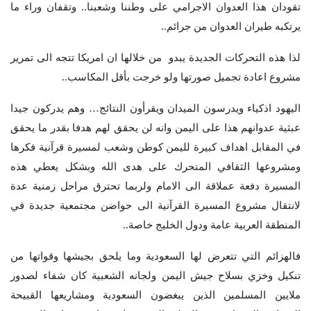
تقودان هذا العدوان الاجرامي على وطننا وشعبنا.. وتقفان وراء ما
يرتكبه طيران العدوان من جرائم..
لذا هذه التحركات الجديدة يبدو من خلالها ان امريكا تتجه الى تمرير
مشروع اعادة تجميل صورتها ولو خرجت بأقل المكاسب..
اليهود اذكياء ويدرسون الميدان ويقرأون النتائج… وهم يدركون جيدا
عبثية عدوانهم هذا على اليمن وانه لن يحقق لهم هدفا بقدر ما يحقق
في المقابل اهداف كبيرة لليمن كوطن وشعب لمسيرة قرآنية فكرها
ومشروعها الثقافي المتحرك على هدى الله وبشكل يعطي هذه
المسيرة دفعة عملاقة الى الامام ولربما تحترق مراحل زمنية عدة
لانتقال مشروع المسيرة القرآنية الى حواضن مجتمعية جديدة في
المنطقة العربية عامة ودول الخليج خاصة..
فالهزائم التي تتعرض لها السعودية وما يلحق بجيشها وقواتها من
تنكيل وخزي بسلاح جيش اليمن ولجانه الشعبية كان شفاء لصدور
ملايين المسلمين الذين يبغضون السعودية ومشاريعها القبيحة