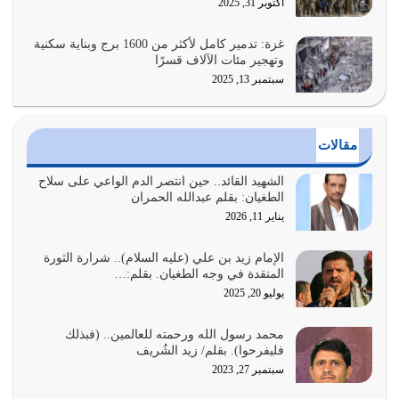
هل نحن من الصالحين؟ قيِّم نفسك هنا اترك القرآن على أصله
أكتوبر 31, 2025
وأعرض نفسك، وأعرض ما لديك على…
يوليو 27, 2026
غزة: تدمير كامل لأكثر من 1600 برج وبناية سكنية
وتهجير مئات الآلاف قسرًا
سبتمبر 13, 2025
عندما يكون عدوك هو عدو الله معناه أن تكون نقاط الضعف
فيه كثيرة وسينصرك الله عليه إذا…
يوليو 26, 2026
مقالات
أراد الله لهذه الأمة ان تكون خير امة أخرجت للناس بالنهوض
بالأمر بالمعروف والنهي عن…
الشهيد القائد.. حين انتصر الدم الواعي على سلاح
الطغيان: بقلم عبدالله الحمران
يوليو 25, 2026
يناير 11, 2026
الدين الذي شرعه الله لا يجوز أن يخضع لآرائنا وأهوائنا
واجتهاداتنا لأننا سنختلف ونتفرق
الإمام زيد بن علي (عليه السلام).. شرارة الثورة
المتقدة في وجه الطغيان. بقلم:…
يوليو 24, 2026
يوليو 20, 2025
أي أمة تتفرق في الدين وتتفرق في كيانها معناه أنها أصبحت
محمد رسول الله ورحمته للعالمين.. (فبذلك
أمة عاجزة عن النهوض…
فليفرحوا). بقلم/ زيد الشُريف
يوليو 23, 2026
سبتمبر 27, 2023
يجب أن نعود جميعاً الى القرآن وعندنا أخطاء جميعاً لنعتصم