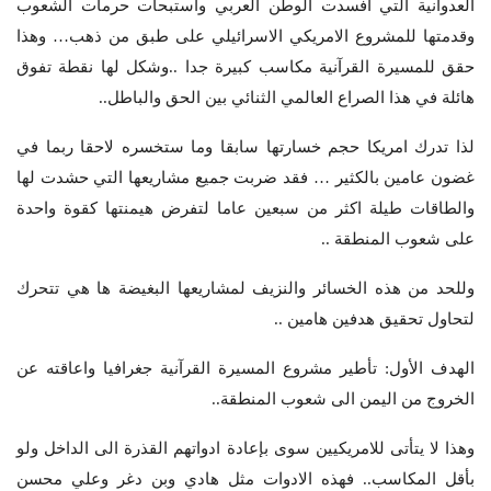
العدوانية التي افسدت الوطن العربي واستبحات حرمات الشعوب
وقدمتها للمشروع الامريكي الاسرائيلي على طبق من ذهب… وهذا
حقق للمسيرة القرآنية مكاسب كبيرة جدا ..وشكل لها نقطة تفوق
هائلة في هذا الصراع العالمي الثنائي بين الحق والباطل..
لذا تدرك امريكا حجم خسارتها سابقا وما ستخسره لاحقا ربما في
غضون عامين بالكثير … فقد ضربت جميع مشاريعها التي حشدت لها
والطاقات طيلة اكثر من سبعين عاما لتفرض هيمنتها كقوة واحدة
على شعوب المنطقة ..
وللحد من هذه الخسائر والنزيف لمشاريعها البغيضة ها هي تتحرك
لتحاول تحقيق هدفين هامين ..
الهدف الأول: تأطير مشروع المسيرة القرآنية جغرافيا واعاقته عن
الخروج من اليمن الى شعوب المنطقة..
وهذا لا يتأتى للامريكيين سوى بإعادة ادواتهم القذرة الى الداخل ولو
بأقل المكاسب.. فهذه الادوات مثل هادي وبن دغر وعلي محسن