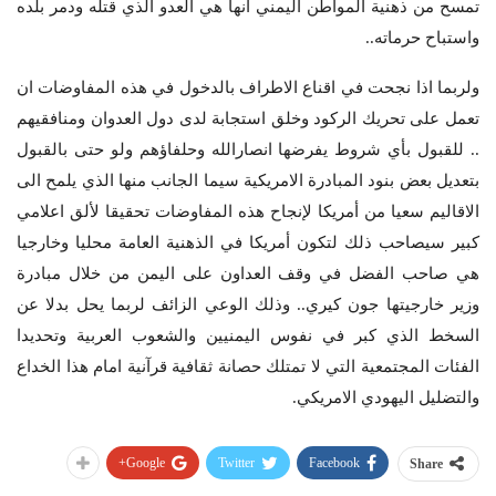
تمسح من ذهنية المواطن اليمني انها هي العدو الذي قتله ودمر بلده
واستباح حرماته..
ولربما اذا نجحت في اقناع الاطراف بالدخول في هذه المفاوضات ان
تعمل على تحريك الركود وخلق استجابة لدى دول العدوان ومنافقيهم
.. للقبول بأي شروط يفرضها انصارالله وحلفاؤهم ولو حتى بالقبول
بتعديل بعض بنود المبادرة الامريكية سيما الجانب منها الذي يلمح الى
الاقاليم سعيا من أمريكا لإنجاح هذه المفاوضات تحقيقا لألق اعلامي
كبير سيصاحب ذلك لتكون أمريكا في الذهنية العامة محليا وخارجيا
هي صاحب الفضل في وقف العداون على اليمن من خلال مبادرة
وزير خارجيتها جون كيري.. وذلك الوعي الزائف لربما يحل بدلا عن
السخط الذي كبر في نفوس اليمنيين والشعوب العربية وتحديدا
الفئات المجتمعية التي لا تمتلك حصانة ثقافية قرآنية امام هذا الخداع
والتضليل اليهودي الامريكي.
Google+
Twitter
Facebook
Share