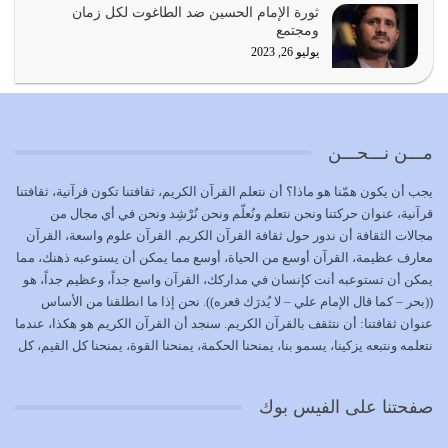
ثورة الإمام الحسين ضد الطاغوت لكل زمان
بحبل الله جميعاً وليس كل…
ومجتمع
يوليو 22, 2026
يوليو 26, 2023
المُلك كله لله تعالى يؤتيه من يشاء وينزعه ممن يشاء ويعز من
يشاء ويذل من يشاء
يوليو 21, 2026
مـــن نـــحـــن
{إِنَّ الدِّينَ عِنْدَ اللَّهِ الْإسْلامُ} الدين الذي شرعه الله للناس في
يجب أن يكون همّنا هو ماذا؟ أن نتعلم القرآن الكريم، ثقافتنا تكون قرآنية، ثقافتنا
كل زمان…
قرآنية، عنوان حركتنا ونحن نتعلم ونُعلّم ونحن نُرْشِد ونحن في أي مجال من
يوليو 19, 2026
مجالات الثقافة أن ندور حول ثقافة القرآن الكريم. القرآن علوم واسعة، القرآن
معارف عظيمة، القرآن أوسع من الحياة، أوسع مما يمكن أن يستوعبه ذهنك، مما
الوظيفة عبارة عن مسؤولية يجب النهوض بها كما ينبغي لكي
يمكن أن تستوعبه أنت كإنسان في مداركك، القرآن واسع جداً، وعظيم جداً، هو
تتحقق الحقوق للجميع
((بحر – كما قال الإمام علي – لا يُدرَك قعره)). نحن إذا ما انطلقنا من الأساس
يوليو 18, 2026
عنوان ثقافتنا: أن نتثقف بالقرآن الكريم. سنجد أن القرآن الكريم هو هكذا، عندما
نتعلمه ونتبعه يزكينا، يسمو بنا، يمنحنا الحكمة، يمنحنا القوة، يمنحنا كل القيم، كل
بعض صفات المتقين {الصَّابِرِينَ وَالصَّادِقِينَ وَالْقَانِتِينَ
القيم التي لما ضاعت ضاعت الأمة بضياعها، كما هو حاصل الآن في وضع
وَالْمُنْفِقِينَ…
المسلمين، وفي وضع العرب بالذات. وشرف عظيم جداً لنا، ونتمنى أن نكون
يوليو 17, 2026
صفحتنا على الفيس بوك
بمستوى أن نثقف الآخرين بالقرآن الكريم، وأن نتثقف بثقافة القرآن الكريم
{ذَلِكَ فَضْلُ اللَّهِ يُؤْتِيهِ مَنْ يَشَاءُ وَاللَّهُ ذُو الْفَضْلِ الْعَظِيمِ} يؤتيه من يشاء، فنحن