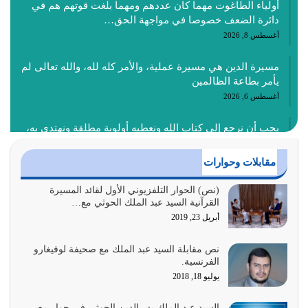
أولياء الطاغوت مهما كان عددهم ومهما بلغت قوتهم هم في
دائرة الضعف خصوصا في مواجهة الحق…
أغسطس 8, 2026
مسيرة الدين هي مسيرة عملية، والأمر كله لله، والله تعالى لم
يأمر بطاعة الظالمين
أغسطس 6, 2026
يجب أن نرجع إلى كتاب الله ونعطيه أولوية مطلقة ونهتدي به،
ونتبعه إتباعاً عملياً كما هو…
أغسطس 4, 2026
مقابلات وحوارات
عندما لم تؤخذ منهجية تعليم الناس من خلال القرآن الكريم
(نص) الحوار التلفزيوني الأول لقائد المسيرة
القرآنية السيد عبد الملك الحوثي مع…
حصل ضياع للأمة وضياع للأجيال
أبريل 23, 2019
أغسطس 3, 2026
نص مقابلة السيد عبد الملك مع صحيفة لوفيغارو
الغاية من الصلاة هو ذكر الله (أقم الصلاة لذكري) إضافة إلى
الفرنسية.
{وَأَعِدُّوا لَهُمْ مَا…
يوليو 18, 2018
أغسطس 2, 2026
السيد عبد الملك بدر الدين الحوثي في حوار مع