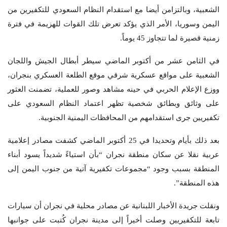
الشعبية، وبالتزامن أيضا مع استقدام النظام السعودي للتكفيرين من
اليمن وسوريا، الأمر الذي يؤكد تعرض تلك القوات للهزيمة في فترة
زمنية قصيرة لما تتجاوز 45 يوماً.
في الثامن عشر من أكتوبر الماضي سيطر أبطال الجيش واللجان
الشعبية على مواقع عسكرية شرقي موقع الطلعة العسكري بنجران،
ووزع الإعلام الحربي في حينه مشاهد وصور للعملية، تضمنت العثور
على وثائق وبطائق شخصية تظهر اعتماد النظام السعودي على
تكفيريين جرى استقدامهم من المحافظات اليمنية الجنوبية.
بعد ذلك بأيام وتحديدا في 25 أكتوبر الماضي كشفت مصادر إعلامية
عربية نقلا عن سكان منطقة نجران “بأن استياءً شديداً يسود أبناء
المنطقة بسبب وجود “مجموعات تكفيرية آتية من جنوب اليمن إلى
هذه المنطقة”.
ونقلت جريدة الأخبار اللبنانية عن مصادر محلية في نجران أن سيارات
تابعة للتكفيريين وصلت أخيراً إلى مدينة نجران كُتبت على جوانبها