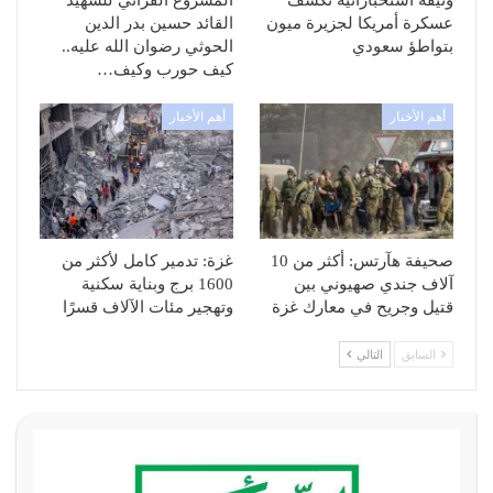
عسكرة أمريكا لجزيرة ميون
القائد حسين بدر الدين
بتواطؤ سعودي
الحوثي رضوان الله عليه..
كيف حورب وكيف…
أهم الأخبار
أهم الأخبار
صحيفة هآرتس: أكثر من 10
غزة: تدمير كامل لأكثر من
آلاف جندي صهيوني بين
1600 برج وبناية سكنية
قتيل وجريح في معارك غزة
وتهجير مئات الآلاف قسرًا
السابق
التالي