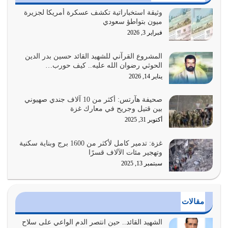
يوليو 28, 2026
وثيقة استخباراتية تكشف عسكرة أمريكا لجزيرة
ميون بتواطؤ سعودي
هل نحن من الصالحين؟ قيِّم نفسك هنا اترك القرآن على أصله
فبراير 3, 2026
وأعرض نفسك، وأعرض ما لديك على…
يوليو 27, 2026
المشروع القرآني للشهيد القائد حسين بدر الدين
الحوثي رضوان الله عليه.. كيف حورب…
عندما يكون عدوك هو عدو الله معناه أن تكون نقاط الضعف
يناير 14, 2026
فيه كثيرة وسينصرك الله عليه إذا…
يوليو 26, 2026
صحيفة هآرتس: أكثر من 10 آلاف جندي صهيوني
بين قتيل وجريح في معارك غزة
أراد الله لهذه الأمة ان تكون خير امة أخرجت للناس بالنهوض
أكتوبر 31, 2025
بالأمر بالمعروف والنهي عن…
يوليو 25, 2026
غزة: تدمير كامل لأكثر من 1600 برج وبناية سكنية
وتهجير مئات الآلاف قسرًا
سبتمبر 13, 2025
الدين الذي شرعه الله لا يجوز أن يخضع لآرائنا وأهوائنا
واجتهاداتنا لأننا سنختلف ونتفرق
يوليو 24, 2026
مقالات
أي أمة تتفرق في الدين وتتفرق في كيانها معناه أنها أصبحت
أمة عاجزة عن النهوض…
الشهيد القائد.. حين انتصر الدم الواعي على سلاح