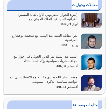
أغسطس 2, 2026
مقابلات وحوارات
السبب الرئيسي لشقاء الأمة الابتعاد عن كتاب الله والتعدي
(نص) الحوار التلفزيوني الأول لقائد المسيرة
القرآنية السيد عبد الملك الحوثي مع…
لحدود الله بالإضافات للدين
أبريل 23, 2019
أغسطس 1, 2026
نص مقابلة السيد عبد الملك مع صحيفة لوفيغارو
أبرز أسباب الشقاء هو الإعراض عن ذكر الله وعن هدى الله
الفرنسية.
المتمثل في القرآن الكريم
يوليو 18, 2018
يوليو 31, 2026
السيد عبد الملك بدر الدين الحوثي في حوار مع
أولياء الشيطان كلما كانوا أكثر ولاءً وطاعة للشيطان كلما كانوا
مجلة مقاربات سياسية يؤكد لسنا امتداد…
أكثر ضعفاً
أغسطس 30, 2016
يوليو 30, 2026
موقع أنصار الله يجري مقابلة مع الاستاذ يحيى أبو
وعد الله تعالى من يُقتل في سبيله بالحياة الأبدية والرزق
عواضة بمناسبة الذكرى السنوية…
والاستبشار والنجاة والخلود في…
أغسطس 15, 2016
يوليو 29, 2026
القرآن الكريم هو أهم مصدر لمعرفة رسول الله معرفة سيرته
متابعات وصحافة
معرفة شخصيته معرفة عظمته