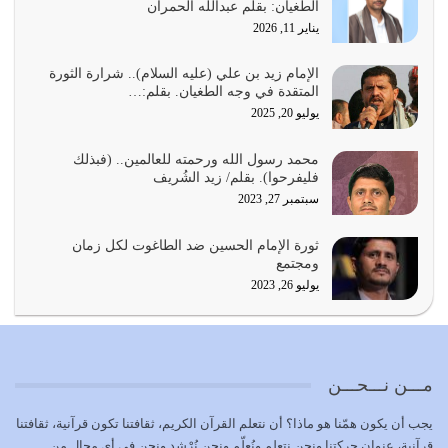
الطغيان: بقلم عبدالله الحمران
يوليو 23, 2026
يناير 11, 2026
يجب أن نعود جميعاً الى القرآن وعندنا أخطاء جميعاً لنعتصم
بحبل الله جميعاً وليس كل…
الإمام زيد بن علي (عليه السلام).. شرارة الثورة
المتقدة في وجه الطغيان. بقلم:…
يوليو 22, 2026
يوليو 20, 2025
المُلك كله لله تعالى يؤتيه من يشاء وينزعه ممن يشاء ويعز من
محمد رسول الله ورحمته للعالمين.. (فبذلك
يشاء ويذل من يشاء
فليفرحوا). بقلم/ زيد الشُريف
يوليو 21, 2026
سبتمبر 27, 2023
{إِنَّ الدِّينَ عِنْدَ اللَّهِ الْإسْلامُ} الدين الذي شرعه الله للناس في
ثورة الإمام الحسين ضد الطاغوت لكل زمان
كل زمان…
ومجتمع
يوليو 19, 2026
يوليو 26, 2023
الوظيفة عبارة عن مسؤولية يجب النهوض بها كما ينبغي لكي
تتحقق الحقوق للجميع
يوليو 18, 2026
مـــن نـــحـــن
بعض صفات المتقين {الصَّابِرِينَ وَالصَّادِقِينَ وَالْقَانِتِينَ
يجب أن يكون همّنا هو ماذا؟ أن نتعلم القرآن الكريم، ثقافتنا تكون قرآنية، ثقافتنا
وَالْمُنْفِقِينَ…
قرآنية، عنوان حركتنا ونحن نتعلم ونُعلّم ونحن نُرْشِد ونحن في أي مجال من