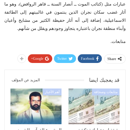
عبارات مثل (كتائب الموت ــ أنصار السنة ــ قاهر الروافض)، وهو ما
أثار غضب سكان نجران الذين ينتمون في غالبيتهم إلى الطائفة
الاسماعيلية، إضافة إلى أنه أثار حفيظة الكثير من مشايخ وأعيان
وأبناء منطقة نجران باعتباره يتجاوز وجودهم ويقلل من شأنهم.
متابعات.
Google+
Twitter
Facebook
Share
قد يعجبك ايضا
المزيد عن المؤلف
متابعات وصحافة
أهم الأخبار
وثيقة استخباراتية تكشف
المشروع القرآني للشهيد