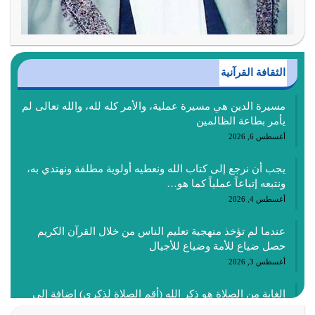
الثقافة القرآنية
مسيرة الدين هي مسيرة عملية، والأمر كله لله، والله تعالى لم
يأمر بطاعة الظالمين
أغسطس 6, 2026
يجب أن نرجع إلى كتاب الله ونعطيه أولوية مطلقة ونهتدي به،
ونتبعه إتباعاً عملياً كما هو…
أغسطس 4, 2026
عندما لم تؤخذ منهجية تعليم الناس من خلال القرآن الكريم
حصل ضياع للأمة وضياع للأجيال
أغسطس 3, 2026
الغاية من الصلاة هو ذكر الله (أقم الصلاة لذكري) إضافة إلى
{وَأَعِدُّوا لَهُمْ مَا…