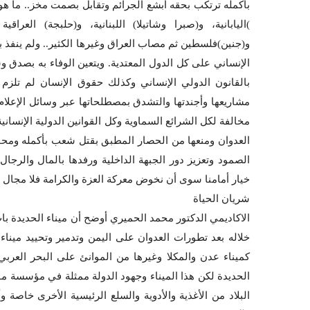
بأكمله ترتكب بحقه أبشع الجرائم وتقابل بصمت مخز.. ما هو
)اليابانية، و(صبرا وشاتيلا) اللبنانية، و(حلبجة) ال
و(جنين)فلسطين ثم مصاب العراق وغيرها الكثير.. ولم ينفذ ب
الإنساني على كل الدول المعتدية. ويتعين الوفاء به بصدق 
بالقانون الدولي الإنساني وكذلك حقوق الإنسان لم تلزم د
مشاريعها وأجندتها والتشدق بمصطلحاتها عبر وسائل الإعلام 
مخالفة لكل الشرائع السماوية وكل القوانين الدولية الإنسا
العدوان ومنعها من الحصار المطبق بقتل شعب بأكمله ومحاسبتها
الصمود وتعزيز دور الجبهة الداخلية ورفدها بالمال والرجا
خيار أمامنا سوى أن نخوض معركة العزة والكرامة فلا مجال 
شريان الحياة
الاكاديمي الدكتور محمد الحميري أوضح أن ميناء الحديدة بات 
خلاله بعد تطورات العدوان على اليمن وتدمير وتحييد مين
كميناء عدن والمكلا وغيرها من الموانئ على البحر العرب
الحديدة لكن هذا الميناء وجهود الدولة ممثلة في مؤسسة مو
البلاد من الأغذية والأدوية والسلع الرئيسية الأخرى خاصة 