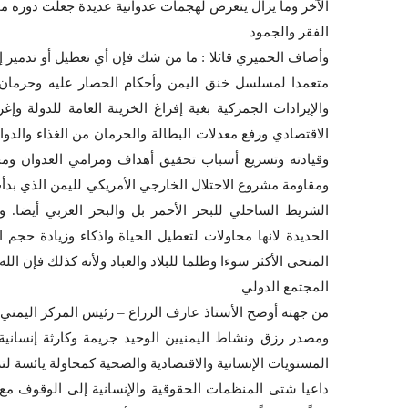
الآخر وما يزال يتعرض لهجمات عدوانية عديدة جعلت دوره محد
الفقر والجمود
وأضاف الحميري قائلا : ما من شك فإن أي تعطيل أو تدمير 
متعمدا لمسلسل خنق اليمن وأحكام الحصار عليه وحرمان ا
والإيرادات الجمركية بغية إفراغ الخزينة العامة للدولة و
الاقتصادي ورفع معدلات البطالة والحرمان من الغذاء والدواء
وقيادته وتسريع أسباب تحقيق أهداف ومرامي العدوان وم
ومقاومة مشروع الاحتلال الخارجي الأمريكي لليمن الذي ب
الشريط الساحلي للبحر الأحمر بل والبحر العربي أيضا. و
الحديدة لانها محاولات لتعطيل الحياة واذكاء وزيادة حجم ا
المنحى الأكثر سوءا وظلما للبلاد والعباد ولأنه كذلك فإن ال
المجتمع الدولي
من جهته أوضح الأستاذ عارف الرزاع – رئيس المركز اليمني ل
ومصدر رزق ونشاط اليمنيين الوحيد جريمة وكارثة إنساني
المستويات الإنسانية والاقتصادية والصحية كمحاولة يائسة لتر
داعيا شتى المنظمات الحقوقية والإنسانية إلى الوقوف مع 