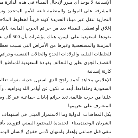
الإنسانية لا يوجد أي مبرر لإدخال الميناء في هذه الدائرة 
التجارية تنقل عبر ميناء الحديدة كونه قريباً لخطوط الملا
إغلاق أو تعطيل للميناء يعد من حرائم الحرب الماسة بالإن
تقودها السع
المزمنة والمستعصية وغيرها من الأمراض التي تسبب تعطل
للجلطات القلبية والولادات الخدج والحالات النفسية وجرائم 
القصف الجوي بطيران التحالف بقيادة السعودية للمناطق الس
كارثة إنسانية
الإعلامي مجاهد أحمد راجح الذي استهل حديثه بقوله تعالى :
السعودية وحلفاءها، أبعد ما تكون عن أوامر الله ونواهيه.. وأنه
علينا من حرب ظالمة. تعد جرائم إبادات جماعية عبر كل وسا
المتعارف على تحريمها
بكل المعاهدات الدولية وما الاستمرار العبثي في استهداف مي
الشريان الوحيد(ميناء الحديدة) للمجتمع اليمني لتزويده 
تبقى قتل جماعي وإهدار وامتهان لأدنى حقوق الإنسان اليمني