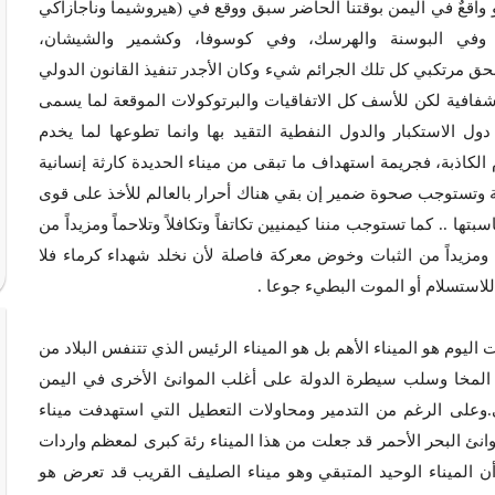
 واقعٌ في اليمن بوقتنا الحاضر سبق ووقع في (هيروشيما وناجازاكي
عراقية وفي البوسنة والهرسك، وفي كوسوفا، وكشمير والشيشان،
حق مرتكبي كل تلك الجرائم شيء وكان الأجدر تنفيذ القانون الدولي
وشفافية لكن للأسف كل الاتفاقيات والبرتوكولات الموقعة لما يسمى
ول الاستكبار والدول النفطية التقيد بها وانما تطوعها لما يخدم
الكاذبة، فجريمة استهداف ما تبقى من ميناء الحديدة كارثة إنسانية
نية وتستوجب صحوة ضمير إن بقي هناك أحرار بالعالم للأخذ على قوى
 .. كما تستوجب مننا كيمنيين تكاتفاً وتكافلاً وتلاحماً ومزيداً من
ل ومزيداً من الثبات وخوض معركة فاصلة لأن نخلد شهداء كرماء فلا
للاستسلام أو الموت البطيء جوعا .
اليوم هو الميناء الأهم بل هو الميناء الرئيس الذي تتنفس البلاد من
اء المخا وسلب سيطرة الدولة على أغلب الموانئ الأخرى في اليمن
ي.وعلى الرغم من التدمير ومحاولات التعطيل التي استهدفت ميناء
انئ البحر الأحمر قد جعلت من هذا الميناء رئة كبرى لمعظم واردات
وأن الميناء الوحيد المتبقي وهو ميناء الصليف القريب قد تعرض هو