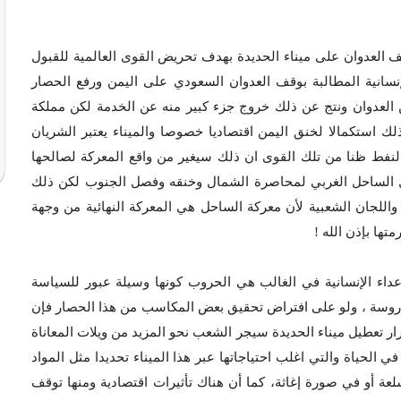
لف العدوان على ميناء الحديدة بهدف تحريض القوى العالمية للقبول
نسانية المطالبة بوقف العدوان السعودي على اليمن ورفع الحصار
العدوان ونتج عن ذلك خروج جزء كبير منه عن الخدمة لكن مملكة
ذلك استكمالا لخنق اليمن اقتصاديا خصوصا والميناء يعتبر الشريان
النفط ظنا من تلك القوى ان ذلك سيغير من واقع المعركة لصالحها
 الساحل الغربي لمحاصرة الشمال وخنقه وفصل الجنوب لكن ذلك
اللجان الشعبية لأن معركة الساحل هي المعركة النهائية من وجهة
تها بإذن الله !
داء الإنسانية في الغالب هي الحروب كونها وسيلة عبور للسياسة
دروسة ، ولو على افتراض تحقيق بعض المكاسب من هذا الحصار فإن
ار تعطيل ميناء الحديدة سيجر الشعب نحو المزيد من ويلات المعاناة
لحياة والتي اغلب احتياجاتها عبر هذا الميناء تحديدا مثل المواد
سلعة أو في صورة إغاثة، كما أن هناك تأثيرات اقتصادية ومنها توقف