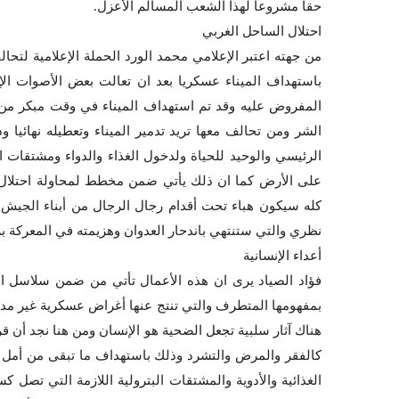
حقاً مشروعاً لهذا الشعب المسالم الأعزل.
احتلال الساحل الغربي
من جهته اعتبر الإعلامي محمد الورد الحملة الإعلامية لتحا
باستهداف الميناء عسكريا بعد ان تعالت بعض الأصوات الإ
المفروض عليه وقد تم استهداف الميناء في وقت مبكر من 
الشر ومن تحالف معها تريد تدمير الميناء وتعطيله نهائيا و
الرئيسي والوحيد للحياة ولدخول الغذاء والدواء ومشتقات 
على الأرض كما ان ذلك يأتي ضمن مخطط لمحاولة احتلال
كله سيكون هباء تحت أقدام رجال الرجال من أبناء الجيش و
نظري والتي ستنتهي باندحار العدوان وهزيمته في المعركة برم
أعداء الإنسانية
فؤاد الصياد يرى ان هذه الأعمال تأتي من ضمن سلاسل اع
بمفهومها المتطرف والتي تنتج عنها أغراض عسكرية غير م
هناك آثار سلبية تجعل الضحية هو الإنسان ومن هنا نجد أن قر
كالفقر والمرض والتشرد وذلك باستهداف ما تبقى من أمل في ا
الغذائية والأدوية والمشتقات البترولية اللازمة التي تصل ك