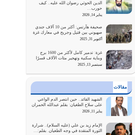
الدين الحوثي رضوان الله عليه.. كيف
الضعف فيه كثيرة وسينصرك الله عليه إذا…
حورب…
يوليو 26, 2026
يناير 14, 2026
أراد الله لهذه الأمة ان تكون خير امة أخرجت للناس
صحيفة هآرتس: أكثر من 10 آلاف جندي
بالنهوض بالأمر بالمعروف والنهي عن…
صهيوني بين قتيل وجريح في معارك غزة
يوليو 25, 2026
أكتوبر 31, 2025
الدين الذي شرعه الله لا يجوز أن يخضع لآرائنا وأهوائنا
غزة: تدمير كامل لأكثر من 1600 برج
واجتهاداتنا لأننا سنختلف ونتفرق
وبناية سكنية وتهجير مئات الآلاف قسرًا
يوليو 24, 2026
سبتمبر 13, 2025
أي أمة تتفرق في الدين وتتفرق في كيانها معناه أنها
أصبحت أمة عاجزة عن النهوض…
مقالات
يوليو 23, 2026
الشهيد القائد.. حين انتصر الدم الواعي
يجب أن نعود جميعاً الى القرآن وعندنا أخطاء جميعاً
على سلاح الطغيان: بقلم عبدالله الحمران
لنعتصم بحبل الله جميعاً وليس كل…
يناير 11, 2026
يوليو 22, 2026
الإمام زيد بن علي (عليه السلام).. شرارة
الثورة المتقدة في وجه الطغيان. بقلم:…
المُلك كله لله تعالى يؤتيه من يشاء وينزعه ممن يشاء