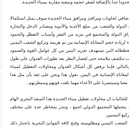
ودا جدا بالإضافة لصغر حجمه وسعته مقارنة بميناء الحديدة.
إضافي لحاويات ومرافئ ومرافق ميناء الحديدة سوف يمثل استكمالا
لدولة والشعب من سلع الأغذية والأدوية ومصادر الدخل والتجارة
إغراق الدولة والمجتمع في مزيد من الفقر وأسباب التعطل والجمود
 لزيادة حجم المعاناة الإنسانية من ثم هزيمة وتركيع الشعب اليمني
خططاته التي تستهدف تجريد اليمن من كل عوامل القوة والصمود
دأت تتكشف ملامحه حتى لقصار النظر بعد تطورات العدوان على طول
بالتالي فإننا نرفض كل أشكال العدوان ومحاولات التعطيل لميناء
لمعاناة الإنسانية في اليمن. نقول هذا ونحن على ثقة بأن مثل هذا
له معنا وسينصرنا على الأعداء مهما بلغت قوتهم وسيطرتهم .
لجاليات ان محاولات تعطيل ميناء الحديدة هذا المنفذ البحري الهام
ة يتحملها المجتمع الدولي اجمع ، وتنذر بمخاطر عدة على مختلف
كيع اليمنيين.
الشعب اليمني ومظلوميته وفتح كافة الموانئ البحرية باعتبار ذلك