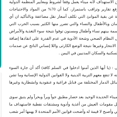
من الاستهداف لأنه ميناء يعمل وفقا لشروط ومعايير المنظمة الدولية
المشرفة على الموانئ والمنظمة تابعة للأمم المتحدة وترفع تقارير وتراقب باستمرار، كما أن 70% من المواد والاحتياجات
حة عن بقية الموانئ التي تكلف أسعار نقل مضاعفة وبالتأكيد ان أي
سان وبالأطفال والنساء والتي تضرر منها الكثير بسبب الحرب التي
ودية على اليمن، هناك مؤشرات بأن 500 ألف نسمة بينهم نساء وأطفال ومسنون توفوا نتيجة سوء التغذية والأمراض
 النظام الصحي وشحة الأدوية في عدم القدرة على انقاذها إضافة
الانتحار وغيرها نتيجة الوضع الكارثى واللا إنساني الناتج عن صدمات
كنية والسكان المدنيين في اليمن .
 (يا أيها الذين آمنوا ادخلوا في السلم كافة) أكد أن جارة السوء
 لا تنفع معهم التربية الدينية ولا القوانين الدولية الإنسانية وما تشن
ئل الدمار المختلفة من قنابل فراغية و عنقودية وانشطارية وغيرها
ناء الحديدة الوحيد بعد حصار مطبق جواً وبراً وبحراً ولم يتبق سوى
بأقل مقومات العيش من أغذية وأدوية ومشتقات نفطية فاستهداف ما
 وأصبح لا قيمة له وأضحت قوانين الأمم المتحدة لا يهمها أمر شعب