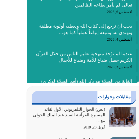
تعالى لم يأمر بطاعة الظالمين
أغسطس 6, 2026
يجب أن نرجع إلى كتاب الله ونعطيه أولوية مطلقة
ونهتدي به، ونتبعه إتباعاً عملياً كما هو…
أغسطس 4, 2026
عندما لم تؤخذ منهجية تعليم الناس من خلال القرآن
الكريم حصل ضياع للأمة وضياع للأجيال
أغسطس 3, 2026
الغاية من الصلاة هو ذكر الله (أقم الصلاة لذكري)
إضافة إلى {وَأَعِدُّوا لَهُمْ مَا…
أغسطس 2, 2026
مقابلات وحوارات
السبب الرئيسي لشقاء الأمة الابتعاد عن كتاب الله
(نص) الحوار التلفزيوني الأول لقائد
المسيرة القرآنية السيد عبد الملك الحوثي
والتعدي لحدود الله بالإضافات للدين
مع…
أغسطس 1, 2026
أبريل 23, 2019
أبرز أسباب الشقاء هو الإعراض عن ذكر الله وعن هدى