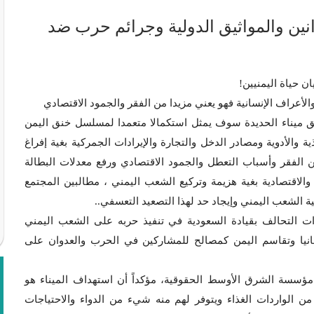
وانين والمواثيق الدولية وجرائم حرب ضد
ن حياة اليمنيين!
والأعراف الإنسانية فهو يعني مزيدا من الفقر والجمود الاقتصادي
فق ميناء الحديدة سوف يمثل استكمالا متعمدا لمسلسل خنق اليمن
والأدوية ومصادر الدخل والتجارة والإيرادات الجمركية بغية إفراغ
من الفقر وأسباب التعطل والجمود الاقتصادي ورفع معدلات البطالة
ة والاقتصادية بغية هزيمة وتركيع الشعب اليمني ، مطالبين المجتمع
 الشعب اليمني وإيجاد حد لهذا التصعيد التعسفي..
ت التحالف بقيادة السعودية في تنفيذ حربه على الشعب اليمني
انيا وتقاسم اليمن كمصالح للمشاركين في الحرب والعدوان على
 مؤسسة الشرق الأوسط الحقوقية، مؤكداً أن استهداف الميناء هو
ن الواردات الغذاء ويتوفر لهم منه شيء من الدواء والاحتياجات