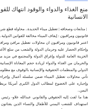
منع الغذاء والدواء والوقود انتهاك للق
الانسانية
| متابعات وصحافه | تعطيل ميناء الحديدة.. محاولة قطع شريا
قانونيون ومراقبون : إيقاف الميناء مخالفة للقوانين الدولية 
اعتبر قانونيون ومراقبون ان محاولات تعطيل مرافئ ومرا
وإحكام الحصار عليه وحرمان الدولة والشعب من سلع الأغذية 
الخزينة العامة للدولة وإغراق الدولة والمجتمع في مزيد 
والحرمان من الغذاء والدواء لزيادة حجم المعاناة الإنساني
الدولي والمنظمات الحقوقية والإنسانية بالوقوف مع مظلومية
تأتي محاولات تعطيل الميناء ضمن سلسله أعمال وإجراءا
وإجباره على الخضوع لمطالب الدول الكبرى أمريكا بريط
اليمن..
هذا ما لفت إليه الحقوقي والقانوني عبدالله علاو- رئيس
استهداف للشعب اليمني للأطفال والنساء الذين يقتاتون م