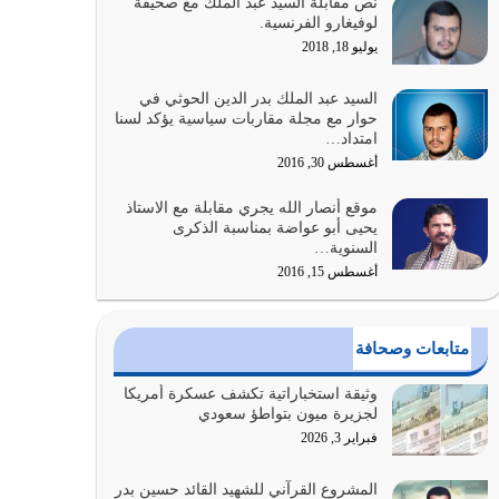
نص مقابلة السيد عبد الملك مع صحيفة
الله المتمثل في القرآن الكريم
لوفيغارو الفرنسية.
يوليو 31, 2026
يوليو 18, 2018
أولياء الشيطان كلما كانوا أكثر ولاءً وطاعة للشيطان
السيد عبد الملك بدر الدين الحوثي في
كلما كانوا أكثر ضعفاً
حوار مع مجلة مقاربات سياسية يؤكد لسنا
امتداد…
يوليو 30, 2026
أغسطس 30, 2016
وعد الله تعالى من يُقتل في سبيله بالحياة الأبدية
موقع أنصار الله يجري مقابلة مع الاستاذ
والرزق والاستبشار والنجاة والخلود في…
يحيى أبو عواضة بمناسبة الذكرى
يوليو 29, 2026
السنوية…
أغسطس 15, 2016
القرآن الكريم هو أهم مصدر لمعرفة رسول الله معرفة
سيرته معرفة شخصيته معرفة عظمته
يوليو 28, 2026
متابعات وصحافة
هل نحن من الصالحين؟ قيِّم نفسك هنا اترك القرآن
وثيقة استخباراتية تكشف عسكرة أمريكا
على أصله وأعرض نفسك، وأعرض ما لديك على…
لجزيرة ميون بتواطؤ سعودي
يوليو 27, 2026
فبراير 3, 2026
عندما يكون عدوك هو عدو الله معناه أن تكون نقاط
المشروع القرآني للشهيد القائد حسين بدر