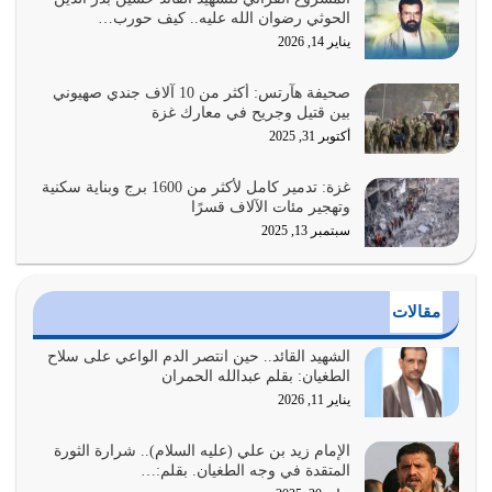
الحوثي رضوان الله عليه.. كيف حورب…
عندما يكون عدوك هو عدو الله معناه أن تكون نقاط الضعف
يناير 14, 2026
فيه كثيرة وسينصرك الله عليه إذا…
يوليو 26, 2026
صحيفة هآرتس: أكثر من 10 آلاف جندي صهيوني
بين قتيل وجريح في معارك غزة
أراد الله لهذه الأمة ان تكون خير امة أخرجت للناس بالنهوض
أكتوبر 31, 2025
بالأمر بالمعروف والنهي عن…
يوليو 25, 2026
غزة: تدمير كامل لأكثر من 1600 برج وبناية سكنية
وتهجير مئات الآلاف قسرًا
سبتمبر 13, 2025
الدين الذي شرعه الله لا يجوز أن يخضع لآرائنا وأهوائنا
واجتهاداتنا لأننا سنختلف ونتفرق
يوليو 24, 2026
مقالات
أي أمة تتفرق في الدين وتتفرق في كيانها معناه أنها أصبحت
أمة عاجزة عن النهوض…
الشهيد القائد.. حين انتصر الدم الواعي على سلاح
الطغيان: بقلم عبدالله الحمران
يوليو 23, 2026
يناير 11, 2026
يجب أن نعود جميعاً الى القرآن وعندنا أخطاء جميعاً لنعتصم
بحبل الله جميعاً وليس كل…
الإمام زيد بن علي (عليه السلام).. شرارة الثورة
المتقدة في وجه الطغيان. بقلم:…
يوليو 22, 2026