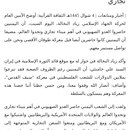
تجاري
| أخبار ومتابعات | 4 شوال 1445هـ الثقافة القرآنية: أوضح الأمين العام
لحركة الجهاد الإسلامي زياد النخالة، اليوم السبت، أن اليمنيين
حاصروا العدو الصهيوني في أهم ميناء تجاري وتحدوا العالم، مضيفا
أن اليمنيين كانوا حاضرين أيضا قبل معركة طوفان الأقصى ونحن على
تواصل مستمر معهم.
وأكد زياد النخالة في حوار له مع موقع قائد الثورة الإسلامية في إيران
السيد علي خامنئي، أن اليمنيين رغم الظروف الصعبة فقد تبرعوا
بملايين الدولارات للشعب الفلسطيني في معركة “سيف القدس”،
وأضاف: أنصار الله وقفوا معنا، ومن حسن حظنا أننا خضنا هذه
المعركة وهم يمسكون بالسلطة
ولفت إلى الشعب اليمني حاصر العدو الصهيوني في أهم ميناء تجاري
وتحدوا العالم والولايات المتحدة الأمريكية والبريطانيين واشتبكوا مع
الأمريكان ومع البريطانيين ومنعوا السفن التجارية المتوجهة إلى