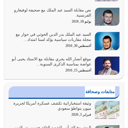
نص مقابلة السيد عبد الملك مع صحيفة لوفيغارو
أبرز أسباب الشقاء هو الإعراض عن ذكر الله وعن هدى الله
الفرنسية.
المتمثل في القرآن الكريم
يوليو 18, 2018
يوليو 31, 2026
السيد عبد الملك بدر الدين الحوثي في حوار مع
أولياء الشيطان كلما كانوا أكثر ولاءً وطاعة للشيطان كلما كانوا
مجلة مقاربات سياسية يؤكد لسنا امتداد…
أكثر ضعفاً
أغسطس 30, 2016
يوليو 30, 2026
موقع أنصار الله يجري مقابلة مع الاستاذ يحيى أبو
وعد الله تعالى من يُقتل في سبيله بالحياة الأبدية والرزق
عواضة بمناسبة الذكرى السنوية…
والاستبشار والنجاة والخلود في…
أغسطس 15, 2016
يوليو 29, 2026
القرآن الكريم هو أهم مصدر لمعرفة رسول الله معرفة سيرته
متابعات وصحافة
معرفة شخصيته معرفة عظمته
يوليو 28, 2026
وثيقة استخباراتية تكشف عسكرة أمريكا لجزيرة
ميون بتواطؤ سعودي
هل نحن من الصالحين؟ قيِّم نفسك هنا اترك القرآن على أصله
فبراير 3, 2026
وأعرض نفسك، وأعرض ما لديك على…
يوليو 27, 2026
المشروع القرآني للشهيد القائد حسين بدر الدين