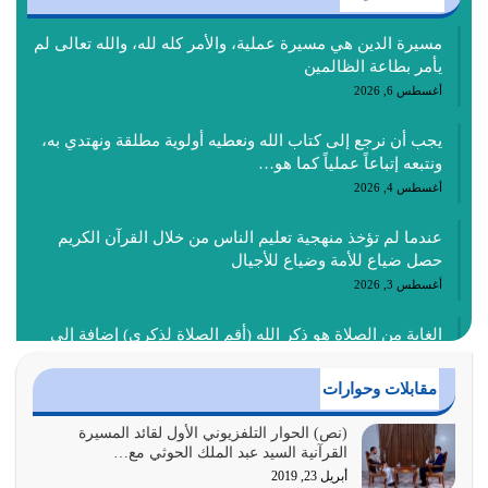
مسيرة الدين هي مسيرة عملية، والأمر كله لله، والله تعالى لم
يأمر بطاعة الظالمين
أغسطس 6, 2026
يجب أن نرجع إلى كتاب الله ونعطيه أولوية مطلقة ونهتدي به،
ونتبعه إتباعاً عملياً كما هو…
أغسطس 4, 2026
عندما لم تؤخذ منهجية تعليم الناس من خلال القرآن الكريم
حصل ضياع للأمة وضياع للأجيال
أغسطس 3, 2026
الغاية من الصلاة هو ذكر الله (أقم الصلاة لذكري) إضافة إلى
{وَأَعِدُّوا لَهُمْ مَا…
أغسطس 2, 2026
مقابلات وحوارات
السبب الرئيسي لشقاء الأمة الابتعاد عن كتاب الله والتعدي
(نص) الحوار التلفزيوني الأول لقائد المسيرة
القرآنية السيد عبد الملك الحوثي مع…
لحدود الله بالإضافات للدين
أبريل 23, 2019
أغسطس 1, 2026