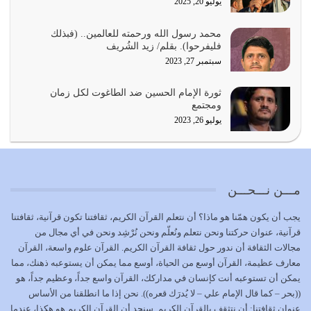
يوليو 20, 2025
المُلك كله لله تعالى يؤتيه من يشاء وينزعه ممن يشاء ويعز من
محمد رسول الله ورحمته للعالمين.. (فبذلك
يشاء ويذل من يشاء
فليفرحوا). بقلم/ زيد الشُريف
يوليو 21, 2026
سبتمبر 27, 2023
{إِنَّ الدِّينَ عِنْدَ اللَّهِ الْإسْلامُ} الدين الذي شرعه الله للناس في
ثورة الإمام الحسين ضد الطاغوت لكل زمان
كل زمان…
ومجتمع
يوليو 19, 2026
يوليو 26, 2023
الوظيفة عبارة عن مسؤولية يجب النهوض بها كما ينبغي لكي
تتحقق الحقوق للجميع
يوليو 18, 2026
مـــن نـــحـــن
بعض صفات المتقين {الصَّابِرِينَ وَالصَّادِقِينَ وَالْقَانِتِينَ
يجب أن يكون همّنا هو ماذا؟ أن نتعلم القرآن الكريم، ثقافتنا تكون قرآنية، ثقافتنا
وَالْمُنْفِقِينَ…
قرآنية، عنوان حركتنا ونحن نتعلم ونُعلّم ونحن نُرْشِد ونحن في أي مجال من
يوليو 17, 2026
مجالات الثقافة أن ندور حول ثقافة القرآن الكريم. القرآن علوم واسعة، القرآن
معارف عظيمة، القرآن أوسع من الحياة، أوسع مما يمكن أن يستوعبه ذهنك، مما
الاعتصام بحبل الله أمر إلهي للمؤمنين وهو بمثابة سبب بينهم
يمكن أن تستوعبه أنت كإنسان في مداركك، القرآن واسع جداً، وعظيم جداً، هو
وبين الله يترتب عليه النصر…
((بحر – كما قال الإمام علي – لا يُدرَك قعره)). نحن إذا ما انطلقنا من الأساس
يوليو 16, 2026
عنوان ثقافتنا: أن نتثقف بالقرآن الكريم. سنجد أن القرآن الكريم هو هكذا، عندما