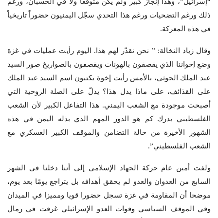
“إسرائيل”، وهذا إنجاز كبير ولم يكن متوقعاً ولا في الحسبان، ورغم
ذلك ورغم التضحيات ورغم هذا التحدي سجّل اليمنيون حضوراً تاريخياً
في هذه المعركة.
وقال زياد النخالة: ” نحن نقدّر لهم هذا. اليوم رأيت عمليات في غزة
وضع إخواننا الذي يقصفون بالهونات ويقصفون بالصواريخ صور السيد
عبد الملك الحوثي، بالأمس رأيت إخوة يكتبون اسم السيد عبد الملك
على القذائف، على ماذا يدل هذا؟ يدلّ على الصلة الروحية التي
أصبحت موجودة مع الشعب اليمني. هذا التفاعل الكبير لأن الشعب
الفلسطيني يدرك كم هو الدور المهم الذي بذله اليمن في هذه
الشهور الأخيرة من حالة التضامن والموقف الكبير العسكري مع
الشعب الفلسطيني”.
ولفت أمين عام حركة الجهاد الإسلامي إلى أننا دخلنا في الشهر
السابع من العدوان والعدو لم يحقق أهدافه بل يتراجع يومًا بعد يوم،
موضحا أن المقاومة في غزة تسجل حضورا قويا ومميزا في الميدان
وفي الموقف السياسي وقوات العدو الإسرائيلي غرقت في رمال