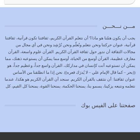
{إِنَّ الدِّينَ عِنْدَ اللَّهِ الْإسْلامُ} الدين الذي شرعه الله للناس في
كل زمان…
يوليو 19, 2026
مـــن نـــحـــن
الوظيفة عبارة عن مسؤولية يجب النهوض بها كما ينبغي لكي
يجب أن يكون همّنا هو ماذا؟ أن نتعلم القرآن الكريم، ثقافتنا تكون قرآنية، ثقافتنا
تتحقق الحقوق للجميع
قرآنية، عنوان حركتنا ونحن نتعلم ونُعلّم ونحن نُرْشِد ونحن في أي مجال من
يوليو 18, 2026
مجالات الثقافة أن ندور حول ثقافة القرآن الكريم. القرآن علوم واسعة، القرآن
معارف عظيمة، القرآن أوسع من الحياة، أوسع مما يمكن أن يستوعبه ذهنك، مما
بعض صفات المتقين {الصَّابِرِينَ وَالصَّادِقِينَ وَالْقَانِتِينَ
يمكن أن تستوعبه أنت كإنسان في مداركك، القرآن واسع جداً، وعظيم جداً، هو
وَالْمُنْفِقِينَ…
((بحر – كما قال الإمام علي – لا يُدرَك قعره)). نحن إذا ما انطلقنا من الأساس
يوليو 17, 2026
عنوان ثقافتنا: أن نتثقف بالقرآن الكريم. سنجد أن القرآن الكريم هو هكذا، عندما
نتعلمه ونتبعه يزكينا، يسمو بنا، يمنحنا الحكمة، يمنحنا القوة، يمنحنا كل القيم، كل
الاعتصام بحبل الله أمر إلهي للمؤمنين وهو بمثابة سبب بينهم
القيم التي لما ضاعت ضاعت الأمة بضياعها، كما هو حاصل الآن في وضع
وبين الله يترتب عليه النصر…
المسلمين، وفي وضع العرب بالذات. وشرف عظيم جداً لنا، ونتمنى أن نكون
يوليو 16, 2026
صفحتنا على الفيس بوك
بمستوى أن نثقف الآخرين بالقرآن الكريم، وأن نتثقف بثقافة القرآن الكريم
{ذَلِكَ فَضْلُ اللَّهِ يُؤْتِيهِ مَنْ يَشَاءُ وَاللَّهُ ذُو الْفَضْلِ الْعَظِيمِ} يؤتيه من يشاء، فنحن
نحاول أن نكون ممن يشاء الله أن يُؤتَوا هذا الفضل العظيم. لا تفكر إطلاقاً أن
العلم هو في أن تنتهي من رصّات من الكتب، ربما رصات من الكتب توجد في
نفسك جهلاً وضلالاً، لا تنفع. استعرض الآن المكاتب في الشوارع في المدن تجد