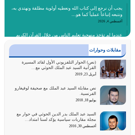
يجب أن نرجع إلى كتاب الله ونعطيه أولوية مطلقة ونهتدي به،
ونتبعه إتباعاً عملياً كما هو…
أغسطس 4, 2026
عندما لم تؤخذ منهجية تعليم الناس من خلال القرآن الكريم
حصل ضياع للأمة وضياع للأجيال
أغسطس 3, 2026
مقابلات وحوارات
الغاية من الصلاة هو ذكر الله (أقم الصلاة لذكري) إضافة إلى
(نص) الحوار التلفزيوني الأول لقائد المسيرة
القرآنية السيد عبد الملك الحوثي مع…
{وَأَعِدُّوا لَهُمْ مَا…
أبريل 23, 2019
أغسطس 2, 2026
نص مقابلة السيد عبد الملك مع صحيفة لوفيغارو
السبب الرئيسي لشقاء الأمة الابتعاد عن كتاب الله والتعدي
الفرنسية.
لحدود الله بالإضافات للدين
يوليو 18, 2018
أغسطس 1, 2026
السيد عبد الملك بدر الدين الحوثي في حوار مع
أبرز أسباب الشقاء هو الإعراض عن ذكر الله وعن هدى الله
مجلة مقاربات سياسية يؤكد لسنا امتداد…
المتمثل في القرآن الكريم
أغسطس 30, 2016
يوليو 31, 2026