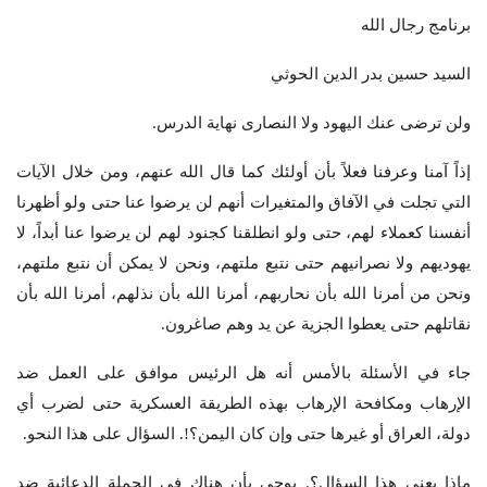
برنامج رجال الله
السيد حسين بدر الدين الحوثي
ولن ترضى عنك اليهود ولا النصارى نهاية الدرس.
إذاً آمنا وعرفنا فعلاً بأن أولئك كما قال الله عنهم، ومن خلال الآيات
التي تجلت في الآفاق والمتغيرات أنهم لن يرضوا عنا حتى ولو أظهرنا
أنفسنا كعملاء لهم، حتى ولو انطلقنا كجنود لهم لن يرضوا عنا أبداً، لا
يهوديهم ولا نصرانيهم حتى نتبع ملتهم، ونحن لا يمكن أن نتبع ملتهم،
ونحن من أمرنا الله بأن نحاربهم، أمرنا الله بأن نذلهم، أمرنا الله بأن
نقاتلهم حتى يعطوا الجزية عن يد وهم صاغرون.
جاء في الأسئلة بالأمس أنه هل الرئيس موافق على العمل ضد
الإرهاب ومكافحة الإرهاب بهذه الطريقة العسكرية حتى لضرب أي
دولة، العراق أو غيرها حتى وإن كان اليمن؟!. السؤال على هذا النحو.
ماذا يعني هذا السؤال؟. يوحي بأن هناك في الحملة الدعائية ضد