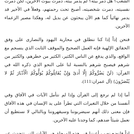
الشعب؟ هل دمر بيته؟ لم يدمر بيته، دمرت بيوت الآخرين، لكن دمرت
نفسيته، دمرت شخصيته، أصبح تحت رحمتهم، وفعلاً في الأخير قد
يدمر نهائياً كما هم الآن يبحثون عن بديل له، وهكذا مصير الزعماء
الآخرين.
فنحن إذاً إذا كنا ننطلق في محاربة اليهود والنصارى على وفق
الحقائق الإلهية فإنه العمل الصحيح والموقف الثابت الذي ينسجم مع
الواقع، والذي يدفع عن الناس الكثير، الكثير من خطرهم، والكثير من
شرهم فيصبح شرهم بالنسبة لنا على النحو الذي ذكره الله في
القرآن: {لَنْ يَضُرُّوكُمْ إِلَّا أَذىً وَإِنْ يُقَاتِلُوكُمْ يُوَلُّوكُمُ الْأَدْبَارَ ثُمَّ لا
يُنْصَرُونَ} (آل عمران:111).
أما إذا لم نرجع إلى القرآن وإذا لم نتأمل الآيات في الآفاق وفي
أنفسنا من خلال التغيرات التي تطرأ على يد الإنسان في هذه الآفاق
فإن معنى ذلك أنهم سيضربوننا وسيقهروننا وبالتالي لا نستطيع أن
نعمل شيئاً ضدهم، كما وجدنا عليه الآخرين.
إذاً فلنضع نصب أعيننا في هذه المرحلة هي الآيات التي تتحدث عن