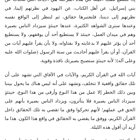
بني إسرائيل، عن أهل الكتاب، عن اليهود في نظرتهم إلينا، في
نظرتهم إلى ديننا، فلنعتبرها حقائق، ثم لننظر إلى الواقع نفسه
وعندها سترى الشواهد الكثيرة، عندها حينئذٍ سيزداد الناس بصيرة
وهم في ميدان العمل، حينئذ لا يستطيع أحد أن يوقفهم، ولا يستطيع
أحد أن يؤثر عليهم لا بدعايته ولا بفتاواه، ولا بأن يقرأ عليهم آيات من
القرآن، أو أن يقرأ عليهم أحاديث من سنة الرسول (صلوات الله عليه
وعلى آله)؛ لأنه حينئذٍ ستصبح بصيرتك نافذة وقوية.
آيات الله في القرآن الكريم، والآيات في الآفاق التي تشهد على أن
تلك حقائق واقعية لا تتخلف، وتشهد على أنه ليس هناك ما يحول بيننا
وبين ذلك الخطر إلا عمل من هذا النوع وأرقى من هذا النوع، حينئذٍ
سيزداد الناس بصيرة فلا يتأثرون، ويزداد الناس بصيرة بأنهم على
الحق في عملهم؛ لأنهم تحركوا وفق ما تقضي به تلك الحقائق داخل
القرآن الكريم، ووفق ما يقضي به الحقائق في واقع هذا الكون. هذا ما
أريد أن أقول هذه الليلة.