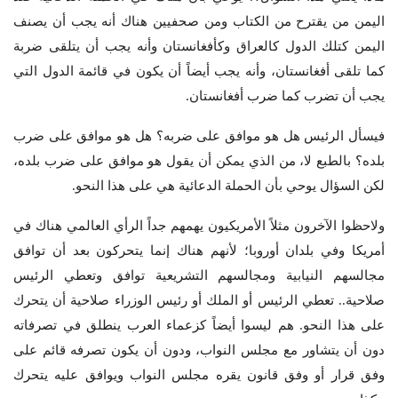
اليمن من يقترح من الكتاب ومن صحفيين هناك أنه يجب أن يصنف
اليمن كتلك الدول كالعراق وكأفغانستان وأنه يجب أن يتلقى ضربة
كما تلقى أفغانستان، وأنه يجب أيضاً أن يكون في قائمة الدول التي
يجب أن تضرب كما ضرب أفغانستان.
فيسأل الرئيس هل هو موافق على ضربه؟ هل هو موافق على ضرب
بلده؟ بالطبع لا، من الذي يمكن أن يقول هو موافق على ضرب بلده،
لكن السؤال يوحي بأن الحملة الدعائية هي على هذا النحو.
ولاحظوا الآخرون مثلاً الأمريكيون يهمهم جداً الرأي العالمي هناك في
أمريكا وفي بلدان أوروبا؛ لأنهم هناك إنما يتحركون بعد أن توافق
مجالسهم النيابية ومجالسهم التشريعية توافق وتعطي الرئيس
صلاحية.. تعطي الرئيس أو الملك أو رئيس الوزراء صلاحية أن يتحرك
على هذا النحو. هم ليسوا أيضاً كزعماء العرب ينطلق في تصرفاته
دون أن يتشاور مع مجلس النواب، ودون أن يكون تصرفه قائم على
وفق قرار أو وفق قانون يقره مجلس النواب ويوافق عليه يتحرك