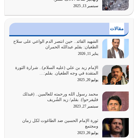
سبتمبر 13, 2025
أراد الله لهذه الأمة ان تكون خير امة أخرجت للناس بالنهوض
بالأمر بالمعروف والنهي عن…
يوليو 25, 2026
مقالات
الدين الذي شرعه الله لا يجوز أن يخضع لآرائنا وأهوائنا
واجتهاداتنا لأننا سنختلف ونتفرق
الشهيد القائد.. حين انتصر الدم الواعي على سلاح
الطغيان: بقلم عبدالله الحمران
يوليو 24, 2026
يناير 11, 2026
أي أمة تتفرق في الدين وتتفرق في كيانها معناه أنها أصبحت
أمة عاجزة عن النهوض…
الإمام زيد بن علي (عليه السلام).. شرارة الثورة
المتقدة في وجه الطغيان. بقلم:…
يوليو 23, 2026
يوليو 20, 2025
يجب أن نعود جميعاً الى القرآن وعندنا أخطاء جميعاً لنعتصم
محمد رسول الله ورحمته للعالمين.. (فبذلك
بحبل الله جميعاً وليس كل…
فليفرحوا). بقلم/ زيد الشُريف
يوليو 22, 2026
سبتمبر 27, 2023
المُلك كله لله تعالى يؤتيه من يشاء وينزعه ممن يشاء ويعز من
ثورة الإمام الحسين ضد الطاغوت لكل زمان
يشاء ويذل من يشاء
ومجتمع
يوليو 21, 2026
يوليو 26, 2023