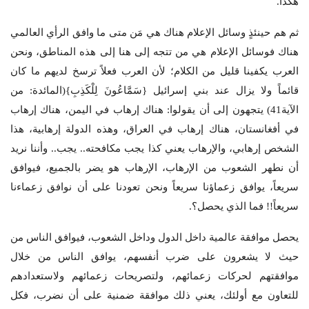
هكذا.
ثم هم حينئذٍ وسائل الإعلام هناك هي مَن متى ما وافق الرأي العالمي
هناك فوسائل الإعلام هي من تتجه إلى هنا إلى هذه المناطق، ونحن
العرب يكفينا قليل من الكلام؛ لأن العرب فعلاً ترسخ لديهم ما كان
قائماً ولا يزال عند بني إسرائيل {سَمَّاعُونَ لِلْكَذِبِ}(المائدة: من
الآية41) يتجهون إلى أن يقولوا: هناك إرهاب في اليمن، هناك إرهاب
في أفغانستان، هناك إرهاب في العراق، وهذه الدولة إرهابية، هذا
الشخص إرهابي، والإرهاب يعني كذا يجب مكافحته.. يجب.. وأننا نريد
أن نطهر الشعوب من الإرهاب، الإرهاب هو يضر بالجميع، فيوافق
سريعاً، يوافق زعماؤنا سريعاً ونحن تعودنا على أن نوافق زعماءنا
سريعاً!! فما الذي يحصل؟.
يحصل موافقة عالمية داخل الدول وداخل الشعوب، فيوافق الناس من
حيث لا يشعرون على ضرب أنفسهم، يوافق الناس من خلال
موافقتهم لحركات زعمائهم، ولتصريحات زعمائهم ولاستعدادهم
للتعاون مع أولئك، يعني ذلك موافقة ضمنية على أن نضرب، فكل