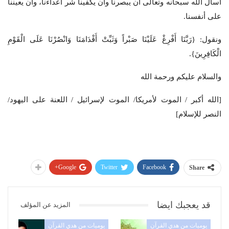
أسأل الله سبحانه وتعالى أن يبصرنا وأن يكفينا شر أعداءنا، وأن يعيننا
على أنفسنا.
ونقول: {رَبَّنَا أَفْرِغْ عَلَيْنَا صَبْراً وَثَبِّتْ أَقْدَامَنَا وَانْصُرْنَا عَلَى الْقَوْمِ
الْكَافِرِينَ}.
والسلام عليكم ورحمة الله
[الله أكبر / الموت لأمريكا/ الموت لإسرائيل / اللعنة على اليهود/
النصر للإسلام]
Google+
Twitter
Facebook
Share
قد يعجبك ايضا
المزيد عن المؤلف
يوميات من هدي القرآن
يوميات من هدي القرآن