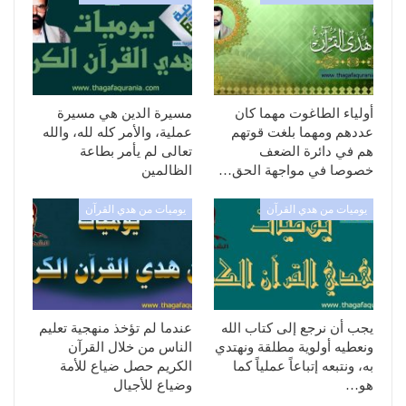
أولياء الطاغوت مهما كان
مسيرة الدين هي مسيرة
عددهم ومهما بلغت قوتهم
عملية، والأمر كله لله، والله
هم في دائرة الضعف
تعالى لم يأمر بطاعة
خصوصا في مواجهة الحق…
الظالمين
يوميات من هدي القرآن
يوميات من هدي القرآن
يجب أن نرجع إلى كتاب الله
عندما لم تؤخذ منهجية تعليم
ونعطيه أولوية مطلقة ونهتدي
الناس من خلال القرآن
به، ونتبعه إتباعاً عملياً كما
الكريم حصل ضياع للأمة
هو…
وضياع للأجيال