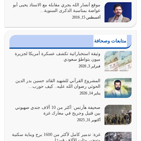
موقع أنصار الله يجري مقابلة مع الاستاذ يحيى أبو
أولياء الشيطان كلما كانوا أكثر ولاءً وطاعة للشيطان كلما كانوا
عواضة بمناسبة الذكرى السنوية…
أكثر ضعفاً
أغسطس 15, 2016
يوليو 30, 2026
وعد الله تعالى من يُقتل في سبيله بالحياة الأبدية والرزق
متابعات وصحافة
والاستبشار والنجاة والخلود في…
يوليو 29, 2026
وثيقة استخباراتية تكشف عسكرة أمريكا لجزيرة
ميون بتواطؤ سعودي
القرآن الكريم هو أهم مصدر لمعرفة رسول الله معرفة سيرته
فبراير 3, 2026
معرفة شخصيته معرفة عظمته
يوليو 28, 2026
المشروع القرآني للشهيد القائد حسين بدر الدين
الحوثي رضوان الله عليه.. كيف حورب…
هل نحن من الصالحين؟ قيِّم نفسك هنا اترك القرآن على أصله
يناير 14, 2026
وأعرض نفسك، وأعرض ما لديك على…
يوليو 27, 2026
صحيفة هآرتس: أكثر من 10 آلاف جندي صهيوني
بين قتيل وجريح في معارك غزة
عندما يكون عدوك هو عدو الله معناه أن تكون نقاط الضعف
أكتوبر 31, 2025
فيه كثيرة وسينصرك الله عليه إذا…
يوليو 26, 2026
غزة: تدمير كامل لأكثر من 1600 برج وبناية سكنية
وتهجير مئات الآلاف قسرًا