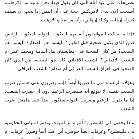
تصريحات علي عبد الله التي كان يقول فيها: نحن عانينا من الإرهاب،
أصبحت الآن لدى الأمريكيين حجة على أن اليمن إذاً يجب أن يصنف
كدولة إرهابية وكبلد إرهابي، وأنه من منابع الإرهاب.
فإذا ما سكت المواطنون أنفسهم لسكوت الدولة، لسكوت الرئيس
فمن الذي يكون ضحية قبل الكبار؟ أليسوا هم الصغار؟ أليسوا هم
الشعب؟ من كان الضحية في أفغانستان هل أسامة ومحمد عمر أم
الشعب الأفغاني؟ الشعب الأفغاني كان هو الضحية، من الذي كان
الضحية في العراق الشعب العراقي أم صدام؟ الشعب العراقي.
وهؤلاء الزعماء متى ما ضربوا أيضاً فإنما يضربون على هامش ضرب
الشعب نفسه، لا تتوقع أنه سيضرب الزعيم دون أن يضرب الشعب،
إذا ما ضرب الزعيم وضربت الدولة ستكون أيضاً على هامش ضرب
الشعب.
ماذا يحصل في فلسطين؟ ألم تدمر البيوت وتدمر المباني الحكومية
في فلسطين؟ وعرفات أيضاً حوصر.. أين أشد ألماً وضرراً عرفات أم