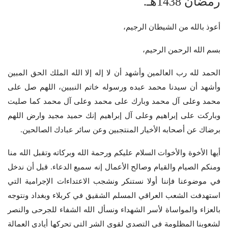
رمضان 1438هـ.
أعوذ بالله من الشيطان الرجيم،
بسم الله الرحمن الرحيم،
الحمد لله رب العالمين وأشهد أن لا إله إلا الله الملك الحق المبين
وأشهد أن سيدنا محمد عبده ورسوله خاتم النبيين، اللهم صل على
محمد وعلى آل محمد وبارك على محمد وعلى آل محمد كما صليت
وباركت على إبراهيم وعلى آل إبراهيم إنك حميد مجيد وارض اللهم
برضاك عن أصحابه الأخيار المنتجبين وعن سائر عبادك الصالحين.
أيها الأخوة والأخوات السلام عليكم ورحمة الله وبركاته وتقبل الله منا
ومنكم الصيام والقيام وصالح الأعمال إنه سميع الدعاء. قبل أن ندخل
في موضوعنا فإننا أولا نستنكر ونشجب الاعتداءات الإجرامية التي
استهدفت الشعب العراقي المسلم الشقيق في كربلاء وبغداد ونتوجه
بالعزاء والمواساة لأسر الشهداء ونسأل الله الشفاء للجرحى والنصر
لشعوبنا المظلومة في التصدي لقوى الشر التي تحركها أيادي العمالة