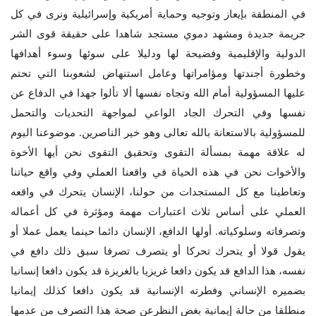
في المنطقة بإيعاز وتوجيه وحماية أمريكية وإسرائيلية ونرى في كل
جريمة جديدة ومشهد دموي مستجد شاهدا على حقيقة قوى الشر
الدولية والإقليمية وفضيحة لها ودليلا على سوئها وسوء أهدافها
وخطورة أجندتها ومؤامراتها وعامل استنهاض لشعوبنا التي تحتم
عليها المسؤولية أمام الله وتجاه نفسها ألا تألوا جهدا في الدفاع عن
نفسها وفي التحرك الجاد الواعي لمواجهة التحديات والتحمل
للمسؤولية بالاستعانة بالله تعالى وهو خير الناصرين. موضوعنا اليوم
له علاقة مهمة بمسألة التقوى وتحقيق التقوى نحن أيها الأخوة
والأخوات نحن في هذه الحياة في واقعنا العملي وفي واقع حياتنا
وتعاطينا مع كل المستجدات من حولنا، الإنسان يتحرك في واقعه
العملي على أساس ثلاث اعتبارات مهمة ومؤثرة في كل أعماله
وتصرفاته وسلوكياته. أولها الدافع، الإنسان دائما حينما يعمل عملا أو
يقول قولا أو يتحرك تحركا أو يتصرف تصرفا سبق ذلك دافع في
نفسه، هذا الدافع قد يكون دافعا غريزيا بالغريزة قد يكون دافعا إنسانيا
بضميره الإنساني وفطرته الإنسانية قد يكون دافعا كذلك إيمانيا
منطلقا من حالة إيمانية بغض النظرعن صحة هذا التصرف من عدمها