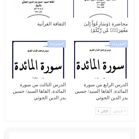
محاضرة {وَسَارِعُوٓاْ إِلَىٰ
الثقافة القرآنية
مَغْفِرَةٍۢ مِّن رَّبِّكُمْ}
المقروءة
المقروءة
الدرس الرابع من سورة
الدرس الثالث من سورة
المائدة. القاها السيد/ حسين
المائدة. القاها السيد/ حسين
بدر الدين الحوثي
بدر الدين الحوثي
السابق
التالي