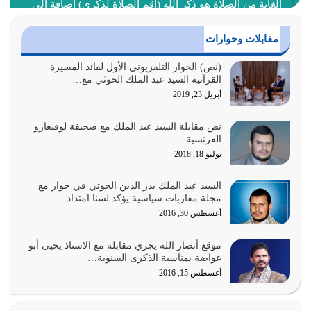
الغاية من الصلاة هو ذكر الله (أقم الصلاة لذكري) إضافة إلى
{وَأَعِدُّوا لَهُمْ مَا…
أغسطس 2, 2026
مقابلات وحوارات
السبب الرئيسي لشقاء الأمة الابتعاد عن كتاب الله والتعدي
(نص) الحوار التلفزيوني الأول لقائد المسيرة
القرآنية السيد عبد الملك الحوثي مع…
لحدود الله بالإضافات للدين
أبريل 23, 2019
أغسطس 1, 2026
نص مقابلة السيد عبد الملك مع صحيفة لوفيغارو
أبرز أسباب الشقاء هو الإعراض عن ذكر الله وعن هدى الله
الفرنسية.
المتمثل في القرآن الكريم
يوليو 18, 2018
يوليو 31, 2026
السيد عبد الملك بدر الدين الحوثي في حوار مع
أولياء الشيطان كلما كانوا أكثر ولاءً وطاعة للشيطان كلما كانوا
مجلة مقاربات سياسية يؤكد لسنا امتداد…
أكثر ضعفاً
أغسطس 30, 2016
يوليو 30, 2026
موقع أنصار الله يجري مقابلة مع الاستاذ يحيى أبو
وعد الله تعالى من يُقتل في سبيله بالحياة الأبدية والرزق
عواضة بمناسبة الذكرى السنوية…
والاستبشار والنجاة والخلود في…
أغسطس 15, 2016
يوليو 29, 2026