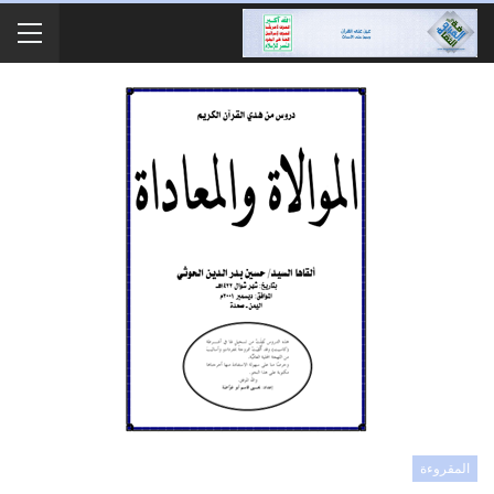
المقروءة