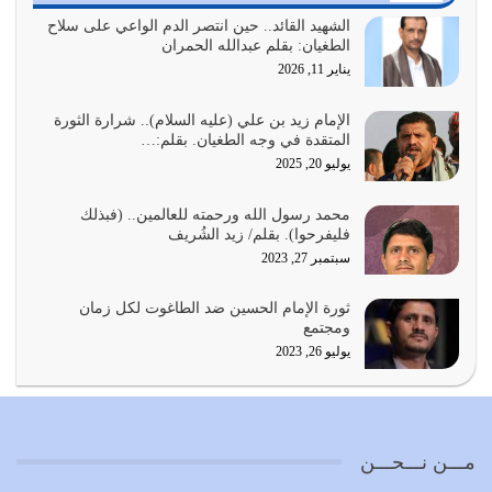
أمة عاجزة عن النهوض…
الشهيد القائد.. حين انتصر الدم الواعي على سلاح
الطغيان: بقلم عبدالله الحمران
يوليو 23, 2026
يناير 11, 2026
يجب أن نعود جميعاً الى القرآن وعندنا أخطاء جميعاً لنعتصم
بحبل الله جميعاً وليس كل…
الإمام زيد بن علي (عليه السلام).. شرارة الثورة
المتقدة في وجه الطغيان. بقلم:…
يوليو 22, 2026
يوليو 20, 2025
المُلك كله لله تعالى يؤتيه من يشاء وينزعه ممن يشاء ويعز من
محمد رسول الله ورحمته للعالمين.. (فبذلك
يشاء ويذل من يشاء
فليفرحوا). بقلم/ زيد الشُريف
يوليو 21, 2026
سبتمبر 27, 2023
{إِنَّ الدِّينَ عِنْدَ اللَّهِ الْإسْلامُ} الدين الذي شرعه الله للناس في
ثورة الإمام الحسين ضد الطاغوت لكل زمان
كل زمان…
ومجتمع
يوليو 19, 2026
يوليو 26, 2023
الوظيفة عبارة عن مسؤولية يجب النهوض بها كما ينبغي لكي
تتحقق الحقوق للجميع
يوليو 18, 2026
مـــن نـــحـــن
بعض صفات المتقين {الصَّابِرِينَ وَالصَّادِقِينَ وَالْقَانِتِينَ