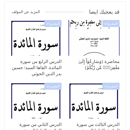
قد يعجبك ايضا
المزيد عن المؤلف
المقروءة
المقروءة
محاضرة {وَسَارِعُوٓاْ إِلَىٰ
الدرس الرابع من سورة
مَغْفِرَةٍۢ مِّن رَّبِّكُمْ}
المائدة. القاها السيد/ حسين
بدر الدين الحوثي
المقروءة
المقروءة
الدرس الثالث من سورة
الدرس الثاني من سورة