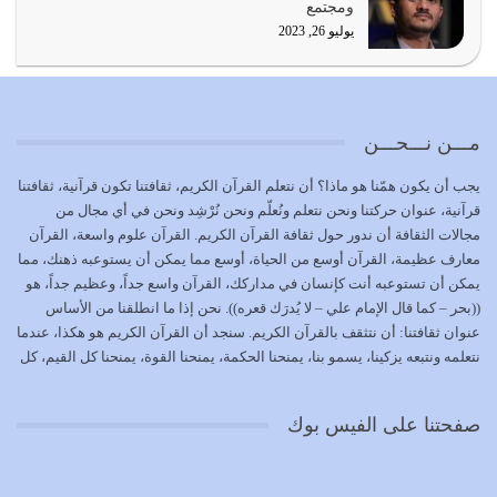
ومجتمع
يوليو 19, 2026
يوليو 26, 2023
الوظيفة عبارة عن مسؤولية يجب النهوض بها كما ينبغي لكي
تتحقق الحقوق للجميع
يوليو 18, 2026
مـــن نـــحـــن
بعض صفات المتقين {الصَّابِرِينَ وَالصَّادِقِينَ وَالْقَانِتِينَ
يجب أن يكون همّنا هو ماذا؟ أن نتعلم القرآن الكريم، ثقافتنا تكون قرآنية، ثقافتنا
وَالْمُنْفِقِينَ…
قرآنية، عنوان حركتنا ونحن نتعلم ونُعلّم ونحن نُرْشِد ونحن في أي مجال من
يوليو 17, 2026
مجالات الثقافة أن ندور حول ثقافة القرآن الكريم. القرآن علوم واسعة، القرآن
معارف عظيمة، القرآن أوسع من الحياة، أوسع مما يمكن أن يستوعبه ذهنك، مما
الاعتصام بحبل الله أمر إلهي للمؤمنين وهو بمثابة سبب بينهم
يمكن أن تستوعبه أنت كإنسان في مداركك، القرآن واسع جداً، وعظيم جداً، هو
وبين الله يترتب عليه النصر…
((بحر – كما قال الإمام علي – لا يُدرَك قعره)). نحن إذا ما انطلقنا من الأساس
يوليو 16, 2026
عنوان ثقافتنا: أن نتثقف بالقرآن الكريم. سنجد أن القرآن الكريم هو هكذا، عندما
نتعلمه ونتبعه يزكينا، يسمو بنا، يمنحنا الحكمة، يمنحنا القوة، يمنحنا كل القيم، كل
إما أن نحاول أن نكون من أولياء الله فيتم على أيدينا ضرب
القيم التي لما ضاعت ضاعت الأمة بضياعها، كما هو حاصل الآن في وضع
أعدائه أو لا نكون فنُضرب من…
المسلمين، وفي وضع العرب بالذات. وشرف عظيم جداً لنا، ونتمنى أن نكون
يوليو 15, 2026
صفحتنا على الفيس بوك
بمستوى أن نثقف الآخرين بالقرآن الكريم، وأن نتثقف بثقافة القرآن الكريم
{ذَلِكَ فَضْلُ اللَّهِ يُؤْتِيهِ مَنْ يَشَاءُ وَاللَّهُ ذُو الْفَضْلِ الْعَظِيمِ} يؤتيه من يشاء، فنحن
نحاول أن نكون ممن يشاء الله أن يُؤتَوا هذا الفضل العظيم. لا تفكر إطلاقاً أن