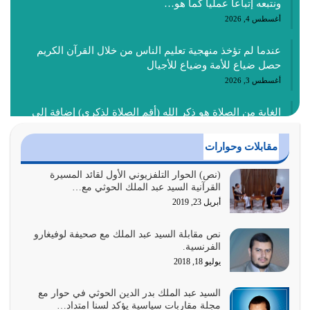
ونتبعه إتباعاً عملياً كما هو…
أغسطس 4, 2026
عندما لم تؤخذ منهجية تعليم الناس من خلال القرآن الكريم
حصل ضياع للأمة وضياع للأجيال
أغسطس 3, 2026
الغاية من الصلاة هو ذكر الله (أقم الصلاة لذكري) إضافة إلى
{وَأَعِدُّوا لَهُمْ مَا…
أغسطس 2, 2026
مقابلات وحوارات
السبب الرئيسي لشقاء الأمة الابتعاد عن كتاب الله والتعدي
(نص) الحوار التلفزيوني الأول لقائد المسيرة
القرآنية السيد عبد الملك الحوثي مع…
لحدود الله بالإضافات للدين
أبريل 23, 2019
أغسطس 1, 2026
نص مقابلة السيد عبد الملك مع صحيفة لوفيغارو
أبرز أسباب الشقاء هو الإعراض عن ذكر الله وعن هدى الله
الفرنسية.
المتمثل في القرآن الكريم
يوليو 18, 2018
يوليو 31, 2026
السيد عبد الملك بدر الدين الحوثي في حوار مع
أولياء الشيطان كلما كانوا أكثر ولاءً وطاعة للشيطان كلما كانوا
مجلة مقاربات سياسية يؤكد لسنا امتداد…