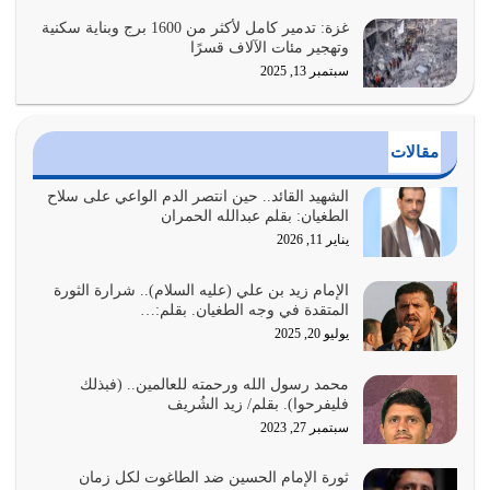
يوليو 25, 2026
غزة: تدمير كامل لأكثر من 1600 برج وبناية سكنية
وتهجير مئات الآلاف قسرًا
سبتمبر 13, 2025
الدين الذي شرعه الله لا يجوز أن يخضع لآرائنا وأهوائنا
واجتهاداتنا لأننا سنختلف ونتفرق
يوليو 24, 2026
مقالات
أي أمة تتفرق في الدين وتتفرق في كيانها معناه أنها أصبحت
أمة عاجزة عن النهوض…
الشهيد القائد.. حين انتصر الدم الواعي على سلاح
الطغيان: بقلم عبدالله الحمران
يوليو 23, 2026
يناير 11, 2026
يجب أن نعود جميعاً الى القرآن وعندنا أخطاء جميعاً لنعتصم
بحبل الله جميعاً وليس كل…
الإمام زيد بن علي (عليه السلام).. شرارة الثورة
المتقدة في وجه الطغيان. بقلم:…
يوليو 22, 2026
يوليو 20, 2025
المُلك كله لله تعالى يؤتيه من يشاء وينزعه ممن يشاء ويعز من
محمد رسول الله ورحمته للعالمين.. (فبذلك
يشاء ويذل من يشاء
فليفرحوا). بقلم/ زيد الشُريف
يوليو 21, 2026
سبتمبر 27, 2023
{إِنَّ الدِّينَ عِنْدَ اللَّهِ الْإسْلامُ} الدين الذي شرعه الله للناس في
ثورة الإمام الحسين ضد الطاغوت لكل زمان
كل زمان…