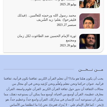
يوليو 22, 2026
يوليو 20, 2025
المُلك كله لله تعالى يؤتيه من يشاء وينزعه ممن يشاء ويعز من
محمد رسول الله ورحمته للعالمين.. (فبذلك
يشاء ويذل من يشاء
فليفرحوا). بقلم/ زيد الشُريف
يوليو 21, 2026
سبتمبر 27, 2023
{إِنَّ الدِّينَ عِنْدَ اللَّهِ الْإسْلامُ} الدين الذي شرعه الله للناس في
ثورة الإمام الحسين ضد الطاغوت لكل زمان
كل زمان…
ومجتمع
يوليو 19, 2026
يوليو 26, 2023
الوظيفة عبارة عن مسؤولية يجب النهوض بها كما ينبغي لكي
تتحقق الحقوق للجميع
يوليو 18, 2026
مـــن نـــحـــن
بعض صفات المتقين {الصَّابِرِينَ وَالصَّادِقِينَ وَالْقَانِتِينَ
يجب أن يكون همّنا هو ماذا؟ أن نتعلم القرآن الكريم، ثقافتنا تكون قرآنية، ثقافتنا
وَالْمُنْفِقِينَ…
قرآنية، عنوان حركتنا ونحن نتعلم ونُعلّم ونحن نُرْشِد ونحن في أي مجال من
يوليو 17, 2026
مجالات الثقافة أن ندور حول ثقافة القرآن الكريم. القرآن علوم واسعة، القرآن
معارف عظيمة، القرآن أوسع من الحياة، أوسع مما يمكن أن يستوعبه ذهنك، مما
الاعتصام بحبل الله أمر إلهي للمؤمنين وهو بمثابة سبب بينهم
يمكن أن تستوعبه أنت كإنسان في مداركك، القرآن واسع جداً، وعظيم جداً، هو
وبين الله يترتب عليه النصر…
((بحر – كما قال الإمام علي – لا يُدرَك قعره)). نحن إذا ما انطلقنا من الأساس
يوليو 16, 2026