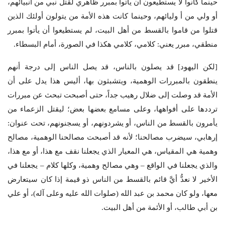
حينما كانوا لا يستطيعون أن يأتوا بمبرر ظاهري لقتل نبي من أنبيائهم،
أو ولي من أ وليائهم، وحينما كانت هذه الأمة من يتولون أولئك الذين
قتلوا من قاموا بالقسط من أهل البيت، لم يستطيعوا أن يأتوا بمبرر
منطقي، مبرر يعني: كلامي، كلامي هكذا في الصورة، أمام البسطاء.
[لكن اليهود] قد يصلون بالناس، قد يصل الناس إلى درجة أنهم
ينطقون بالمبررات الوهمية، ويتشبثون بها، أليس هذا يدل على أن
الأمة قد وصلت إلى ضلال رهيب جداً، حتى أصبحت تبحث عن مبررات
ترددها على أفواهها، وعلى مسامع بعضها بعض؛ ليقتل الزعماء من
يأمرون بالقسط من الناس، أو يشردونهم، أو يسجنونهم، تحت عنوان:
إرهابي، سيضرب مصالحنا؛ لأنه قد أصبحت مصالحنا الوهمية، مصالح
وهمية هي المقياس، هي المعيار الذي يجعلنا نقف مع هذا، أو مع هذا،
والذي يجعلنا في الواقع – وهي مصالح وهمية، وكلها كلام – يجعلنا في
الأخير لا نعدُّ أيَّ قائم بالقسط من الناس ذو قيمة إذا كان سيتعارض
معها، ولو كان محمد بن عبد الله (صلوات الله عليه وعلى آله)، أو علي
بن أبي طالب، أو الأئمة من أهل البيت.