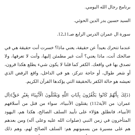
برنامج رجال الله اليومي.
السيد حسين بدر الدين الحوثي.
سورة ال عمران الدرس الرابع صـ11ـ12.
عندما تتحرك بعيداً عن حقيقة، يعني ماذا؟ خسرت أنت حقيقة هي في
صالحك أنت، ماذا يعني؟ أنت غير مطمئن إليها، وأنت لا تعرفها، ولا
تصدق بها في واقعك. الكفر كما قلنا لا يكون شيء يطلع هكذا قرون،
أو شعر طوال، أو حاجة تتركز، هو في الداخل، واقع الرفض الذي
تعيشه هو حالة الكفر بالحقيقة التي يؤكدها القرآن الكريم.
{ذَلِكَ بِأَنَّهُمْ كَانُوا يَكْفُرُونَ بِآيَاتِ اللَّهِ وَيَقْتُلُونَ الْأَنْبِيَاءَ بِغَيْرِ حَقٍّ}(آل
عمران: من الآية112) يقتلون الأنبياء، سواء من قتل من أسلافهم
الأنبياء، فانطلق هؤلاء على تأييد السلف الصالح، هكذا هم، اليهود
المتأخرون في زمن النبي (صلوات الله عليه وعلى آله) ومن بعدهم
هم على مسيرة من يسمونهم هم: السلف الصالح لهم، وهم ذلك