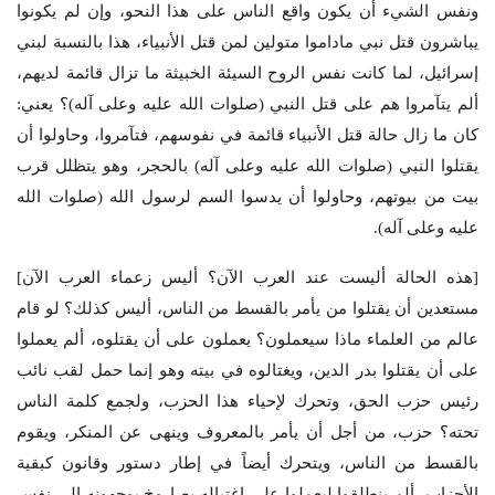
ونفس الشيء أن يكون واقع الناس على هذا النحو، وإن لم يكونوا
يباشرون قتل نبي ماداموا متولين لمن قتل الأنبياء، هذا بالنسبة لبني
إسرائيل، لما كانت نفس الروح السيئة الخبيثة ما تزال قائمة لديهم،
ألم يتآمروا هم على قتل النبي (صلوات الله عليه وعلى آله)؟ يعني:
كان ما زال حالة قتل الأنبياء قائمة في نفوسهم، فتآمروا، وحاولوا أن
يقتلوا النبي (صلوات الله عليه وعلى آله) بالحجر، وهو يتظلل قرب
بيت من بيوتهم، وحاولوا أن يدسوا السم لرسول الله (صلوات الله
عليه وعلى آله).
[هذه الحالة أليست عند العرب الآن؟ أليس زعماء العرب الآن]
مستعدين أن يقتلوا من يأمر بالقسط من الناس، أليس كذلك؟ لو قام
عالم من العلماء ماذا سيعملون؟ يعملون على أن يقتلوه، ألم يعملوا
على أن يقتلوا بدر الدين، ويغتالوه في بيته وهو إنما حمل لقب نائب
رئيس حزب الحق، وتحرك لإحياء هذا الحزب، ولجمع كلمة الناس
تحته؟ حزب، من أجل أن يأمر بالمعروف وينهى عن المنكر، ويقوم
بالقسط من الناس، ويتحرك أيضاً في إطار دستور وقانون كبقية
الأحزاب، ألم ينطلقوا ليعملوا على اغتياله بصاروخ يوجهونه إلى نفس