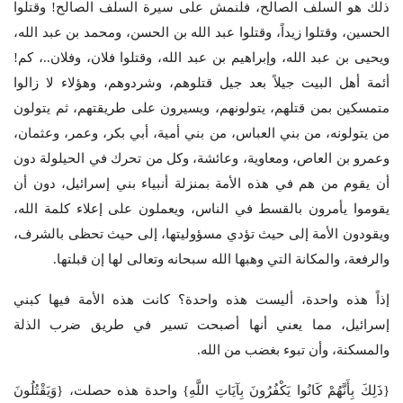
ذلك هو السلف الصالح، فلنمش على سيرة السلف الصالح! وقتلوا
الحسين، وقتلوا زيداً، وقتلوا عبد الله بن الحسن، ومحمد بن عبد الله،
ويحيى بن عبد الله، وإبراهيم بن عبد الله، وقتلوا فلان، وفلان..، كم!
أئمة أهل البيت جيلاً بعد جيل قتلوهم، وشردوهم، وهؤلاء لا زالوا
متمسكين بمن قتلهم، يتولونهم، ويسيرون على طريقتهم، ثم يتولون
من يتولونه، من بني العباس، من بني أمية، أبي بكر، وعمر، وعثمان،
وعمرو بن العاص، ومعاوية، وعائشة، وكل من تحرك في الحيلولة دون
أن يقوم من هم في هذه الأمة بمنزلة أنبياء بني إسرائيل، دون أن
يقوموا يأمرون بالقسط في الناس، ويعملون على إعلاء كلمة الله،
ويقودون الأمة إلى حيث تؤدي مسؤوليتها، إلى حيث تحظى بالشرف،
والرفعة، والمكانة التي وهبها الله سبحانه وتعالى لها إن قبلتها.
إذاً هذه واحدة، أليست هذه واحدة؟ كانت هذه الأمة فيها كبني
إسرائيل، مما يعني أنها أصبحت تسير في طريق ضرب الذلة
والمسكنة، وأن تبوء بغضب من الله.
{ذَلِكَ بِأَنَّهُمْ كَانُوا يَكْفُرُونَ بِآيَاتِ اللَّهِ} واحدة هذه حصلت، {وَيَقْتُلُونَ