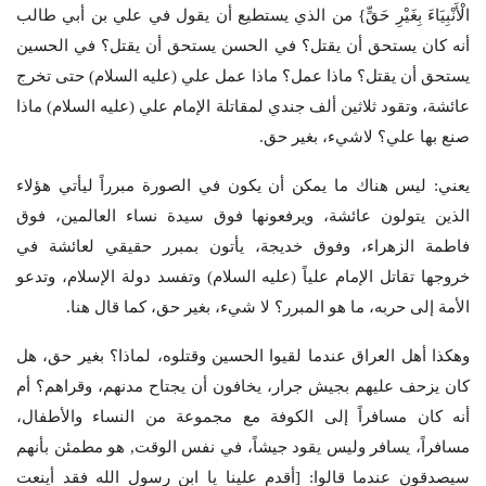
الْأَنْبِيَاءَ بِغَيْرِ حَقٍّ} من الذي يستطيع أن يقول في علي بن أبي طالب
أنه كان يستحق أن يقتل؟ في الحسن يستحق أن يقتل؟ في الحسين
يستحق أن يقتل؟ ماذا عمل؟ ماذا عمل علي (عليه السلام) حتى تخرج
عائشة، وتقود ثلاثين ألف جندي لمقاتلة الإمام علي (عليه السلام) ماذا
صنع بها علي؟ لاشيء، بغير حق.
يعني: ليس هناك ما يمكن أن يكون في الصورة مبرراً ليأتي هؤلاء
الذين يتولون عائشة، ويرفعونها فوق سيدة نساء العالمين، فوق
فاطمة الزهراء، وفوق خديجة، يأتون بمبرر حقيقي لعائشة في
خروجها تقاتل الإمام علياً (عليه السلام) وتفسد دولة الإسلام، وتدعو
الأمة إلى حربه، ما هو المبرر؟ لا شيء، بغير حق، كما قال هنا.
وهكذا أهل العراق عندما لقيوا الحسين وقتلوه، لماذا؟ بغير حق، هل
كان يزحف عليهم بجيش جرار، يخافون أن يجتاح مدنهم، وقراهم؟ أم
أنه كان مسافراً إلى الكوفة مع مجموعة من النساء والأطفال،
مسافراً، يسافر وليس يقود جيشاً، في نفس الوقت, هو مطمئن بأنهم
سيصدقون عندما قالوا: [أقدم علينا يا ابن رسول الله فقد أينعت