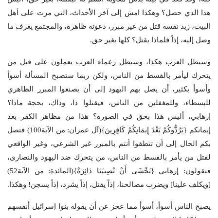
هذا الذي حصل؟ وهكذا امش إلى آخر الأحداث، التي مرت على أهل
البيت، زيد نفسه قتل من غير مبرر، دعوته ظاهرة، والمجتمع يعرف ما
وصل إليه، إذاً فلماذا يقتل؟ كلها بغير حق.
وسيظل العرب هكذا، وسيظل زعماء العرب يعملون على قتل من
يتحرك ليأمر بالقسط من الناس، ولكن ربما ستصبح المسألة أسوأ
وأسوأ بكثير، أن يصل بهم اليهود إلى أن يصنعوا المبرر الظاهري
للبسطاء، وللمغفلين من الناس، فيقتلوا ذا، وذاك، بحجة ماذا؟
إرهابي، أليس هذا بحق في الصورة؟ هذا من مظاهر الكفر بعد
إيمانكم {يَرُدُّوكُمْ بَعْدَ إِيمَانِكُمْ كَافِرِينَ}(آل عمران: من الآية100) فتصل
بكم الحال إلى أن تنطقوا أنتم بالمبرر غير الشرعي، وغير الواقعي
لقتل من يأمر بالقسط من الناس، من يتحرك ضد اليهود والنصارى،
فتقولون: إرهابي {نَخْشَى أَنْ تُصِيبَنَا دَائِرَةٌ}(المائدة: من الآية52)
[ويكلف علينا] ويضرب مصالحنا، إذاً يقتل، إذاً يشرد، إذاً يسجن! وهكذا.
يصبح الناس أسوأ، أسوأ مما عجز عن أن يقوله بنوا إسرائيل أنفسهم