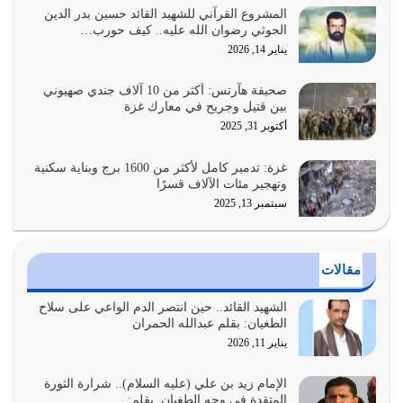
يوليو 27, 2026
المشروع القرآني للشهيد القائد حسين بدر الدين
الحوثي رضوان الله عليه.. كيف حورب…
عندما يكون عدوك هو عدو الله معناه أن تكون نقاط الضعف
يناير 14, 2026
فيه كثيرة وسينصرك الله عليه إذا…
يوليو 26, 2026
صحيفة هآرتس: أكثر من 10 آلاف جندي صهيوني
بين قتيل وجريح في معارك غزة
أراد الله لهذه الأمة ان تكون خير امة أخرجت للناس بالنهوض
أكتوبر 31, 2025
بالأمر بالمعروف والنهي عن…
يوليو 25, 2026
غزة: تدمير كامل لأكثر من 1600 برج وبناية سكنية
وتهجير مئات الآلاف قسرًا
سبتمبر 13, 2025
الدين الذي شرعه الله لا يجوز أن يخضع لآرائنا وأهوائنا
واجتهاداتنا لأننا سنختلف ونتفرق
يوليو 24, 2026
مقالات
أي أمة تتفرق في الدين وتتفرق في كيانها معناه أنها أصبحت
أمة عاجزة عن النهوض…
الشهيد القائد.. حين انتصر الدم الواعي على سلاح
الطغيان: بقلم عبدالله الحمران
يوليو 23, 2026
يناير 11, 2026
يجب أن نعود جميعاً الى القرآن وعندنا أخطاء جميعاً لنعتصم
بحبل الله جميعاً وليس كل…
الإمام زيد بن علي (عليه السلام).. شرارة الثورة
المتقدة في وجه الطغيان. بقلم:…