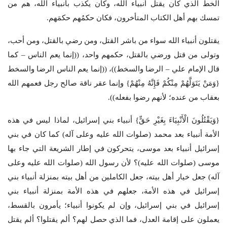
الخط الذي كان يقتل أنبياء الله، وكان يكذب بأنبياء الله، هم من
تمسك بهم أهل الكتاب المتأخرون، فكان حكمُهم حكمَهم.
يقتلون أنبياء الله سواء من باشر القتل، ومن رضي بالقتل، ومن أحب،
وتولى من قتل ورضي بالقتل، حكمهم واحد، ((إنما يعم الناس – كما
قال الإمام علي – الرضا والسخط))، ((إنما يعم الناس الرضا والسخط
{وَمَنْ يَتَوَلَّهُمْ مِنْكُمْ فَإِنَّهُ مِنْهُمْ} وإنما عقر ناقة صالح رجل فعمهم الله
بعقاب من عنده؛ لأنهم رضوا بفعله)).
{وَيَقْتُلُونَ الْأَنْبِيَاءَ بِغَيْرِ حَقٍّ} أنبياء بني إسرائيل، لماذا ليس في هذه
الأمة أنبياء بعد محمد (صلوات الله عليه وعلى آله) كما كان في بني
إسرائيل أنبياء بعد موسى، يتحركون في إطار الشريعة التي جاء بها
موسى (صلوات الله عليه)؟ لأن رسول الله (صلوات الله عليه وعلى
آله) جعل خيار أهل بيته، جعل الكاملين من أهل بيته بمنزلة أنبياء بني
إسرائيل في هذه الأمة، جعلهم في هذه الأمة بمنزلة أنبياء بني
إسرائيل في بني إسرائيل، وإن لم يكونوا أنبياء؛ يأمرون بالقسط،
يعملون على إقامة العدل، فما الذي حصل لهم؟ ألم يقتلوا؟ ألم يقتل