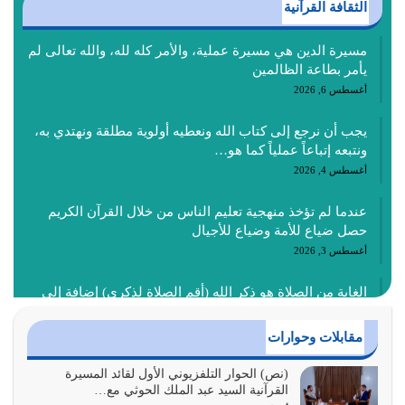
الثقافة القرآنية
مسيرة الدين هي مسيرة عملية، والأمر كله لله، والله تعالى لم
يأمر بطاعة الظالمين
أغسطس 6, 2026
يجب أن نرجع إلى كتاب الله ونعطيه أولوية مطلقة ونهتدي به،
ونتبعه إتباعاً عملياً كما هو…
أغسطس 4, 2026
عندما لم تؤخذ منهجية تعليم الناس من خلال القرآن الكريم
حصل ضياع للأمة وضياع للأجيال
أغسطس 3, 2026
الغاية من الصلاة هو ذكر الله (أقم الصلاة لذكري) إضافة إلى
{وَأَعِدُّوا لَهُمْ مَا…
أغسطس 2, 2026
مقابلات وحوارات
السبب الرئيسي لشقاء الأمة الابتعاد عن كتاب الله والتعدي
(نص) الحوار التلفزيوني الأول لقائد المسيرة
القرآنية السيد عبد الملك الحوثي مع…
لحدود الله بالإضافات للدين