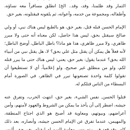
الثمار وقد ظلمنا، وقد، وقد.. الخ] انطلق مسافراً معه نساؤه،
وأطفاله، ومجموعة من خدمه، وأعوانه، ثم يلقونه فيقتلونه، بغير حق.
الإمام الحسن قبله قتل، بغير حق، هو بالطبع ليس هناك نبي، أو ولي
صالح سيقتل بحق، ليس هذا حاصل، لكن معناه أنه حتى ولا مبرر
ظاهري، ولا مبرر ظاهري، هذا هو ماذا؟ باطل الباطل، أوضح الباطل؛
لأنه فعلاً هل يمكن أن يقتل مثل علي بحق؟ لا، هل يقتل نبي من أنبياء
الله بحق؟ عندما يقول: بغير حق، يعني: ليس هناك حتى ما يبرر قتله
لكم، ولو من منطلق غير صحيح، ولو إعلامياً، أي لا تستطيعوا أن
تقولوا كلمة واحدة تصنعونها تبرر في الظاهر، في الصورة أمام
البسطاء من الناس قتلكم له.
قتلوا الحسن, نفس الشيء، بغير حق، انتهت الحرب، وتفرق عنه
جيشه، اضطر إلى أن يأخذ ما يمكن من الشروط والعهود لأمنهم، وأمن
أعراضهم، وبيوتهم، ومعاوية قد أصبح هو الذي اجتاح المنطقة،
والمهيمن، عندما تفرق عن الإمام الحسن جيشه، وأنصاره، بعد ذلك
كله، وقد قعد في بيته يدس معاوية السم له ليقتله، بغير حق، أليس