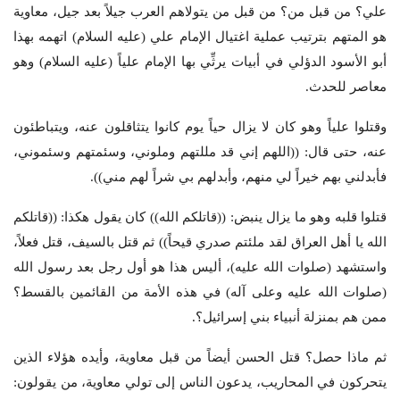
علي؟ من قبل من؟ من قبل من يتولاهم العرب جيلاً بعد جيل، معاوية
هو المتهم بترتيب عملية اغتيال الإمام علي (عليه السلام) اتهمه بهذا
أبو الأسود الدؤلي في أبيات يرثِّي بها الإمام علياً (عليه السلام) وهو
معاصر للحدث.
وقتلوا علياً وهو كان لا يزال حياً يوم كانوا يتثاقلون عنه، ويتباطئون
عنه، حتى قال: ((اللهم إني قد مللتهم وملوني، وسئمتهم وسئموني،
فأبدلني بهم خيراً لي منهم، وأبدلهم بي شراً لهم مني)).
قتلوا قلبه وهو ما يزال ينبض: ((قاتلكم الله)) كان يقول هكذا: ((قاتلكم
الله يا أهل العراق لقد ملئتم صدري قيحاً)) ثم قتل بالسيف، قتل فعلاً،
واستشهد (صلوات الله عليه)، أليس هذا هو أول رجل بعد رسول الله
(صلوات الله عليه وعلى آله) في هذه الأمة من القائمين بالقسط؟
ممن هم بمنزلة أنبياء بني إسرائيل؟.
ثم ماذا حصل؟ قتل الحسن أيضاً من قبل معاوية، وأيده هؤلاء الذين
يتحركون في المحاريب، يدعون الناس إلى تولي معاوية، من يقولون: