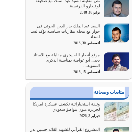
نص مقابلة السيد عبد الملك مع صحيفة
والتعدي لحدود الله بالإضافات للدين
لوفيغارو الفرنسية.
أغسطس 1, 2026
يوليو 18, 2018
أبرز أسباب الشقاء هو الإعراض عن ذكر الله وعن هدى
السيد عبد الملك بدر الدين الحوثي في
الله المتمثل في القرآن الكريم
حوار مع مجلة مقاربات سياسية يؤكد لسنا
امتداد…
يوليو 31, 2026
أغسطس 30, 2016
أولياء الشيطان كلما كانوا أكثر ولاءً وطاعة للشيطان
موقع أنصار الله يجري مقابلة مع الاستاذ
كلما كانوا أكثر ضعفاً
يحيى أبو عواضة بمناسبة الذكرى
يوليو 30, 2026
السنوية…
أغسطس 15, 2016
وعد الله تعالى من يُقتل في سبيله بالحياة الأبدية
والرزق والاستبشار والنجاة والخلود في…
يوليو 29, 2026
متابعات وصحافة
القرآن الكريم هو أهم مصدر لمعرفة رسول الله معرفة
وثيقة استخباراتية تكشف عسكرة أمريكا
سيرته معرفة شخصيته معرفة عظمته
لجزيرة ميون بتواطؤ سعودي
يوليو 28, 2026
فبراير 3, 2026
هل نحن من الصالحين؟ قيِّم نفسك هنا اترك القرآن
المشروع القرآني للشهيد القائد حسين بدر