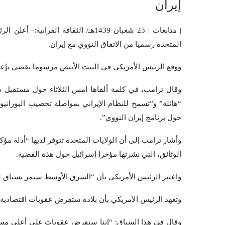
إيران
| متابعات | 23 شعبان 1439هـ/ الثقافة 
المتحدة رسميا من الاتفاق النووي مع إيران.
ووقع الرئيس الأمريكي في البيت الأبيض مرسوما يقضي بإعا
وقال ترامب، في كلمة ألقاها امس الثلاثاء حول مستقبل دو
“هائلة” و”تسمح للنظام الإيراني بمواصلة تخصيب اليورانيو
حول برنامج إيران النووي”.
وأشار ترامب إلى أن الولايات المتحدة تتوفر لديها “أدلة مؤكد
الوثائق، التي نشرتها مؤخرا إسرائيل حول هذه القضية.
واعتبر الرئيس الأمريكي بأن “الشرق الأوسط سيمر بسباق للت
وتعهد الرئيس الأمريكي بأن بلاده ستفرض عقوبات اقتصادية ق
وقال في هذا السياق: “إننا سنفرض عقوبات على أعلى مس