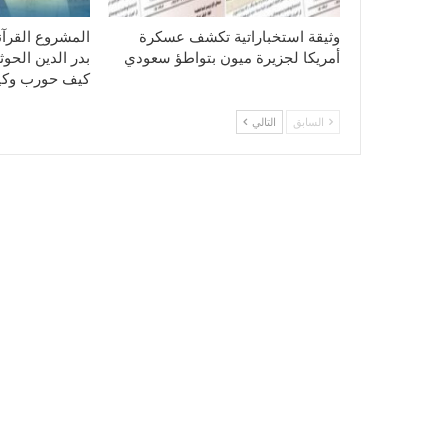
وثيقة استخباراتية تكشف عسكرة
المشروع القرآن
أمريكا لجزيرة ميون بتواطؤ سعودي
بدر الدين الحوث
كيف حورب وك
السابق
التالي