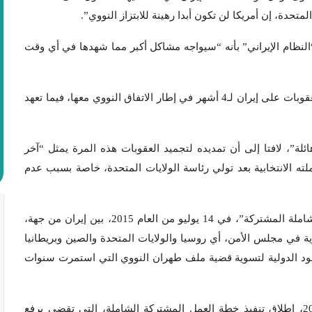
تحدة، إن أمريكا لن تكون أبدا رهينة للابتزاز النووي”.
“النظام الإيراني” بأنه “سيواجه مشاكل أكبر مما شهدها في أي وقت
وكان ترامب قد قال في 12 يناير الماضي إنه يمدد تجميد العقوبات على إيران لـ4 أشهر في إطار الاتفاق النووي معها، فيما تعهد
ئلة”، لافتا إلى أن تمديده لتجميد العقوبات هذه المرة يمثل “آخر
لته الانتخابية بعد تولي رئاسة الولايات المتحدة، خاصة بسبب عدم
وتم إبرام الاتفاق النووي، المعنون رسميا بـ”خطة العمل الشاملة المشتركة”، في 14 يوليو من العام 2015، بين إيران من جهة،
تي تضم جميع الدول الـ5 دائمة العضوية في مجلس الأمن، أي روسيا والولايات المتحدة والصين وبريطانيا
جهود الدولية لتسوية قضية ملف طهران النووي التي استمرت سنوات
وأعلنت الدول، التي وقعت على الوثيقة، في 16 يناير 2016، إطلاق تنفيذ خطة العمل المشتركة الشاملة، التي تقضي برفع