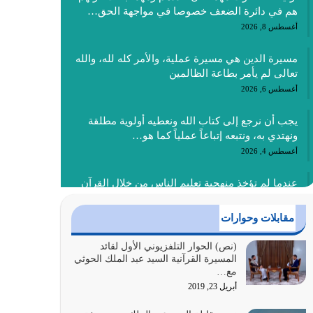
هم في دائرة الضعف خصوصا في مواجهة الحق…
أغسطس 8, 2026
مسيرة الدين هي مسيرة عملية، والأمر كله لله، والله
تعالى لم يأمر بطاعة الظالمين
أغسطس 6, 2026
يجب أن نرجع إلى كتاب الله ونعطيه أولوية مطلقة
ونهتدي به، ونتبعه إتباعاً عملياً كما هو…
أغسطس 4, 2026
عندما لم تؤخذ منهجية تعليم الناس من خلال القرآن
الكريم حصل ضياع للأمة وضياع للأجيال
أغسطس 3, 2026
مقابلات وحوارات
الغاية من الصلاة هو ذكر الله (أقم الصلاة لذكري)
(نص) الحوار التلفزيوني الأول لقائد
المسيرة القرآنية السيد عبد الملك الحوثي
إضافة إلى {وَأَعِدُّوا لَهُمْ مَا…
مع…
أغسطس 2, 2026
أبريل 23, 2019
السبب الرئيسي لشقاء الأمة الابتعاد عن كتاب الله