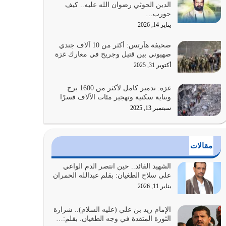
الدين الحوثي رضوان الله عليه.. كيف
على أصله وأعرض نفسك، وأعرض ما لديك على…
حورب…
يوليو 27, 2026
يناير 14, 2026
عندما يكون عدوك هو عدو الله معناه أن تكون نقاط
صحيفة هآرتس: أكثر من 10 آلاف جندي
الضعف فيه كثيرة وسينصرك الله عليه إذا…
صهيوني بين قتيل وجريح في معارك غزة
يوليو 26, 2026
أكتوبر 31, 2025
أراد الله لهذه الأمة ان تكون خير امة أخرجت للناس
غزة: تدمير كامل لأكثر من 1600 برج
بالنهوض بالأمر بالمعروف والنهي عن…
وبناية سكنية وتهجير مئات الآلاف قسرًا
يوليو 25, 2026
سبتمبر 13, 2025
الدين الذي شرعه الله لا يجوز أن يخضع لآرائنا وأهوائنا
واجتهاداتنا لأننا سنختلف ونتفرق
مقالات
يوليو 24, 2026
الشهيد القائد.. حين انتصر الدم الواعي
أي أمة تتفرق في الدين وتتفرق في كيانها معناه أنها
على سلاح الطغيان: بقلم عبدالله الحمران
أصبحت أمة عاجزة عن النهوض…
يناير 11, 2026
يوليو 23, 2026
الإمام زيد بن علي (عليه السلام).. شرارة
الثورة المتقدة في وجه الطغيان. بقلم:…
يجب أن نعود جميعاً الى القرآن وعندنا أخطاء جميعاً