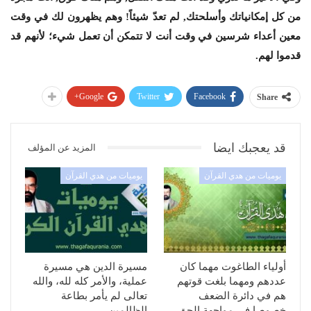
من كل إمكانياتك وأسلحتك, لم تعدّ شيئاً! وهم يظهرون لك في وقت
معين أعداء شرسين في وقت أنت لا تتمكن أن تعمل شيء؛ لأنهم قد
قدموا لهم.
Google+
Twitter
Facebook
Share
قد يعجبك ايضا
المزيد عن المؤلف
يوميات من هدي القرآن
يوميات من هدي القرآن
أولياء الطاغوت مهما كان
مسيرة الدين هي مسيرة
عددهم ومهما بلغت قوتهم
عملية، والأمر كله لله، والله
هم في دائرة الضعف
تعالى لم يأمر بطاعة
خصوصا في مواجهة الحق…
الظالمين