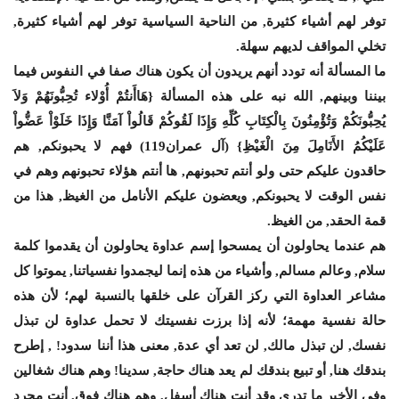
توفر لهم أشياء كثيرة, من الناحية السياسية توفر لهم أشياء كثيرة,
تخلي المواقف لديهم سهلة.
ما المسألة أنه تودد أنهم يريدون أن يكون هناك صفا في النفوس فيما
بيننا وبينهم, الله نبه على هذه المسألة {هَاأَنتُمْ أُوْلاء تُحِبُّونَهُمْ وَلاَ
يُحِبُّونَكُمْ وَتُؤْمِنُونَ بِالْكِتَابِ كُلِّهِ وَإِذَا لَقُوكُمْ قَالُواْ آمَنَّا وَإِذَا خَلَوْاْ عَضُّواْ
عَلَيْكُمُ الأَنَامِلَ مِنَ الْغَيْظِ} (آل عمران119) فهم لا يحبونكم, هم
حاقدون عليكم حتى ولو أنتم تحبونهم, ها أنتم هؤلاء تحبونهم وهم في
نفس الوقت لا يحبونكم, ويعضون عليكم الأنامل من الغيظ, هذا من
قمة الحقد, من الغيظ.
هم عندما يحاولون أن يمسحوا إسم عداوة يحاولون أن يقدموا كلمة
سلام, وعالم مسالم, وأشياء من هذه إنما ليجمدوا نفسياتنا, يموتوا كل
مشاعر العداوة التي ركز القرآن على خلقها بالنسبة لهم؛ لأن هذه
حالة نفسية مهمة؛ لأنه إذا برزت نفسيتك لا تحمل عداوة لن تبذل
نفسك, لن تبذل مالك, لن تعد أي عدة, معنى هذا أننا سدود! , إطرح
بندقك هنا, أو تبيع بندقك لم يعد هناك حاجة, سدينا! وهم هناك شغالين
وفي الأخير ما تدري وقد أنت هناك أسفل, وهم هناك فوق, أنت مجرد