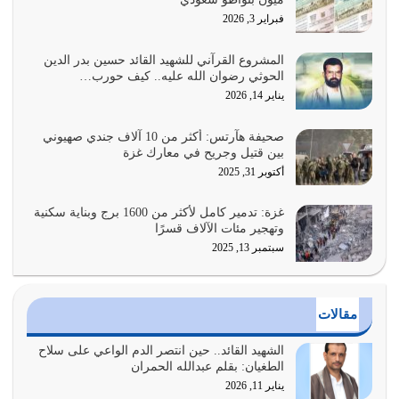
القرآن الكريم هو أهم مصدر لمعرفة رسول الله معرفة سيرته
فبراير 3, 2026
معرفة شخصيته معرفة عظمته
يوليو 28, 2026
المشروع القرآني للشهيد القائد حسين بدر الدين
الحوثي رضوان الله عليه.. كيف حورب…
هل نحن من الصالحين؟ قيِّم نفسك هنا اترك القرآن على أصله
يناير 14, 2026
وأعرض نفسك، وأعرض ما لديك على…
يوليو 27, 2026
صحيفة هآرتس: أكثر من 10 آلاف جندي صهيوني
بين قتيل وجريح في معارك غزة
عندما يكون عدوك هو عدو الله معناه أن تكون نقاط الضعف
أكتوبر 31, 2025
فيه كثيرة وسينصرك الله عليه إذا…
يوليو 26, 2026
غزة: تدمير كامل لأكثر من 1600 برج وبناية سكنية
وتهجير مئات الآلاف قسرًا
سبتمبر 13, 2025
أراد الله لهذه الأمة ان تكون خير امة أخرجت للناس بالنهوض
بالأمر بالمعروف والنهي عن…
يوليو 25, 2026
مقالات
الدين الذي شرعه الله لا يجوز أن يخضع لآرائنا وأهوائنا
واجتهاداتنا لأننا سنختلف ونتفرق
الشهيد القائد.. حين انتصر الدم الواعي على سلاح
الطغيان: بقلم عبدالله الحمران
يوليو 24, 2026
يناير 11, 2026