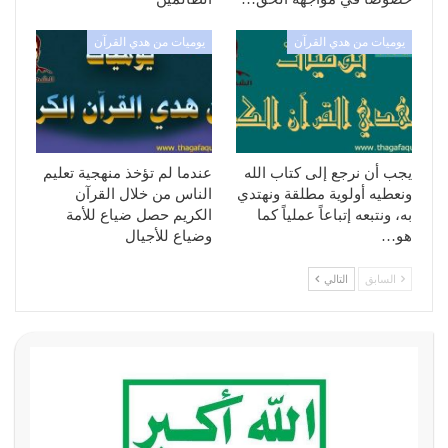
يوميات من هدي القرآن
يوميات من هدي القرآن
يجب أن نرجع إلى كتاب الله
عندما لم تؤخذ منهجية تعليم
ونعطيه أولوية مطلقة ونهتدي
الناس من خلال القرآن
به، ونتبعه إتباعاً عملياً كما
الكريم حصل ضياع للأمة
هو…
وضياع للأجيال
السابق
التالي