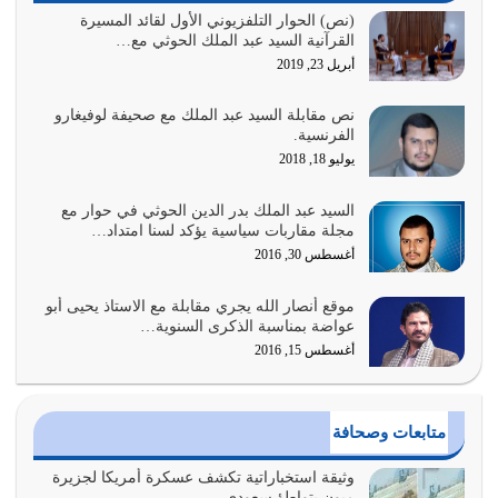
الغاية من الصلاة هو ذكر الله (أقم الصلاة لذكري) إضافة إلى
(نص) الحوار التلفزيوني الأول لقائد المسيرة
القرآنية السيد عبد الملك الحوثي مع…
{وَأَعِدُّوا لَهُمْ مَا…
أبريل 23, 2019
أغسطس 2, 2026
نص مقابلة السيد عبد الملك مع صحيفة لوفيغارو
السبب الرئيسي لشقاء الأمة الابتعاد عن كتاب الله والتعدي
الفرنسية.
لحدود الله بالإضافات للدين
يوليو 18, 2018
أغسطس 1, 2026
السيد عبد الملك بدر الدين الحوثي في حوار مع
أبرز أسباب الشقاء هو الإعراض عن ذكر الله وعن هدى الله
مجلة مقاربات سياسية يؤكد لسنا امتداد…
المتمثل في القرآن الكريم
أغسطس 30, 2016
يوليو 31, 2026
موقع أنصار الله يجري مقابلة مع الاستاذ يحيى أبو
أولياء الشيطان كلما كانوا أكثر ولاءً وطاعة للشيطان كلما كانوا
عواضة بمناسبة الذكرى السنوية…
أكثر ضعفاً
أغسطس 15, 2016
يوليو 30, 2026
وعد الله تعالى من يُقتل في سبيله بالحياة الأبدية والرزق
متابعات وصحافة
والاستبشار والنجاة والخلود في…
يوليو 29, 2026
وثيقة استخباراتية تكشف عسكرة أمريكا لجزيرة
ميون بتواطؤ سعودي