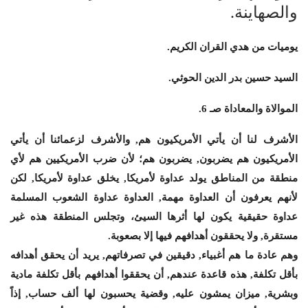
والصهاينة.
يوميات من هدي القران الكريم.
السيد حسين بدر الدين الحوثي.
الموالاة والمعاداة صـ 6.
الأشرف لنا أن يأتي الأمريكيون هم, والأشرف لزعمائنا أن يأتي
الأمريكيون هم يضربون, يضربون هم؛ لأن ضرب الأمريكيين هم لأي
منطقة من المناطق يولد عداوة لأمريكا, يخلق عداوة لأمريكا, لكن
لأنهم يعرفون أن العداوة مهمة, العداوة عداوة الشعوب المسلمة
عداوة حقيقية يكون لها أثرها السيئ، وتجلس المنطقة هذه غير
مستقرة, ولا يحققون أهدافهم فيها إلا بصعوبة.
وهم عادة ما هم أغبياء, دقيقين في تصرفاتهم, يريد أن يحقق أهدافه
بأقل تكلفة, هذه قاعدة عندهم, أن يحققوا أهدافهم بأقل تكلفة مادية
وبشرية, ميزان يمشون عليه, وقضية يحسبون لها ألف حساب, إذاً