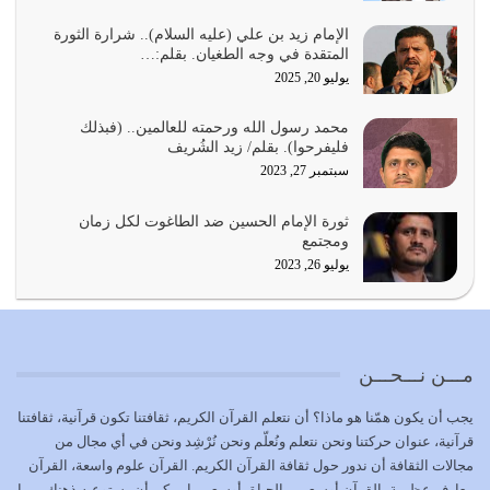
أي أمة تتفرق في الدين وتتفرق في كيانها معناه أنها أصبحت
أمة عاجزة عن النهوض…
الإمام زيد بن علي (عليه السلام).. شرارة الثورة
المتقدة في وجه الطغيان. بقلم:…
يوليو 23, 2026
يوليو 20, 2025
يجب أن نعود جميعاً الى القرآن وعندنا أخطاء جميعاً لنعتصم
محمد رسول الله ورحمته للعالمين.. (فبذلك
بحبل الله جميعاً وليس كل…
فليفرحوا). بقلم/ زيد الشُريف
يوليو 22, 2026
سبتمبر 27, 2023
المُلك كله لله تعالى يؤتيه من يشاء وينزعه ممن يشاء ويعز من
ثورة الإمام الحسين ضد الطاغوت لكل زمان
يشاء ويذل من يشاء
ومجتمع
يوليو 21, 2026
يوليو 26, 2023
{إِنَّ الدِّينَ عِنْدَ اللَّهِ الْإسْلامُ} الدين الذي شرعه الله للناس في
كل زمان…
يوليو 19, 2026
مـــن نـــحـــن
الوظيفة عبارة عن مسؤولية يجب النهوض بها كما ينبغي لكي
يجب أن يكون همّنا هو ماذا؟ أن نتعلم القرآن الكريم، ثقافتنا تكون قرآنية، ثقافتنا
تتحقق الحقوق للجميع
قرآنية، عنوان حركتنا ونحن نتعلم ونُعلّم ونحن نُرْشِد ونحن في أي مجال من
يوليو 18, 2026
مجالات الثقافة أن ندور حول ثقافة القرآن الكريم. القرآن علوم واسعة، القرآن
معارف عظيمة، القرآن أوسع من الحياة، أوسع مما يمكن أن يستوعبه ذهنك، مما