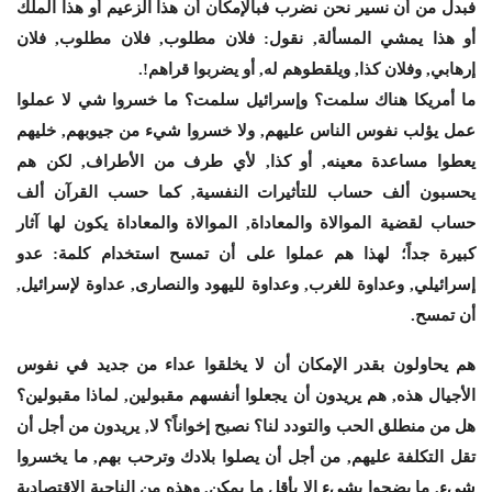
فبدل من أن نسير نحن نضرب فبالإمكان أن هذا الزعيم أو هذا الملك
أو هذا يمشي المسألة, نقول: فلان مطلوب, فلان مطلوب, فلان
إرهابي, وفلان كذا, ويلقطوهم له, أو يضربوا قراهم!.
ما أمريكا هناك سلمت؟ وإسرائيل سلمت؟ ما خسروا شي لا عملوا
عمل يؤلب نفوس الناس عليهم, ولا خسروا شيء من جيوبهم, خليهم
يعطوا مساعدة معينه, أو كذا, لأي طرف من الأطراف, لكن هم
يحسبون ألف حساب للتأثيرات النفسية, كما حسب القرآن ألف
حساب لقضية الموالاة والمعاداة, الموالاة والمعاداة يكون لها آثار
كبيرة جداً؛ لهذا هم عملوا على أن تمسح استخدام كلمة: عدو
إسرائيلي, وعداوة للغرب, وعداوة لليهود والنصارى, عداوة لإسرائيل,
أن تمسح.
هم يحاولون بقدر الإمكان أن لا يخلقوا عداء من جديد في نفوس
الأجيال هذه, هم يريدون أن يجعلوا أنفسهم مقبولين, لماذا مقبولين؟
هل من منطلق الحب والتودد لنا؟ نصبح إخواناً؟ لا, يريدون من أجل أن
تقل التكلفة عليهم, من أجل أن يصلوا بلادك وترحب بهم, ما يخسروا
شيء, ما يضحوا بشيء إلا بأقل ما يمكن, وهذه من الناحية الإقتصادية