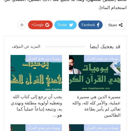
استخدام الماء].
Google+
Twitter
Facebook
Share
قد يعجبك ايضا
المزيد عن المؤلف
يوميات من هدي القرآن
يوميات من هدي القرآن
مسيرة الدين هي مسيرة
يجب أن نرجع إلى كتاب الله
عملية، والأمر كله لله، والله
ونعطيه أولوية مطلقة ونهتدي
تعالى لم يأمر بطاعة
به، ونتبعه إتباعاً عملياً كما
الظالمين
هو…
يوميات من هدي القرآن
يوميات من هدي القرآن