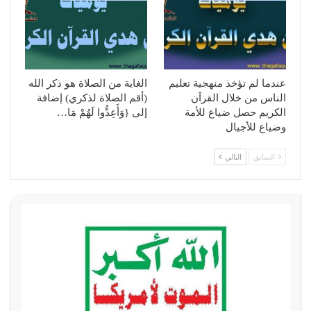
عندما لم تؤخذ منهجية تعليم
الغاية من الصلاة هو ذكر الله
الناس من خلال القرآن
(أقم الصلاة لذكري) إضافة
الكريم حصل ضياع للأمة
إلى {وَأَعِدُّوا لَهُمْ مَا…
وضياع للأجيال
السابق
التالي