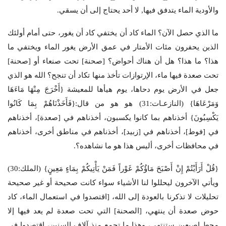
والأودية الماء يتدفق فيها, لا أحد يحتاج إلى أن يسقي.
ما الذي حصل الآن؟ الماء كاد أن يختفي كاد أن يغور، حتى أمام أولئك
الذين يحفرون مئات الأمتار في عمق الأرض يغور الماء ويختفي ما
هذا؟ ما هذا؟ هل أن هناك أحواض؟ [صحنة] تحت صنعاء أو [صحنة]
تحت صعدة فيها ماء، الإرتوازات تأخذ منها تكاد أن تنجح؟ الله هو الذي
جعل في الأرض يوم دحاها، يوم هيأها للمعيشة {أَخْرَجَ مِنْهَا مَاءَهَا
وَمَرْعَاهَا} (النازعـات:31) هو هو من قال:{فَأَخَذْنَاهُمْ بِمَا كَانُوا
يَكْسِبُونَ} أخذناهم بما كانوا يكسبون، أخذناهم في [صعدة]، أخذناهم
في [فوط]، أخذناهم في [زبيد]، أخذناهم في مناطق أخرى، أخذناهم
في محافظات أخرى، أليس هذا هو ما نشاهده؟.
{قُلْ أَرَأَيْتُمْ إِنْ أَصْبَحَ مَاؤُكُمْ غَوْراً فَمَنْ يَأْتِيكُمْ بِمَاءٍ مَعِينٍ} (الملك:30)
ويأتي الآخرون ليحللوا لنا الأشياء سواء كانت صحيحة أو غير صحيحة
تحليلات لا تذكرنا بالعودة إلى الله، [اقتصدوا في استعمال الماء، كاد
حوض صعدة أن ينتهي، [الصحنة] التي تحت صعدة لم يعد فيها إلا
محط إصبعين ستنتهي، وهذا ما تجمع منذ آلاف السنين، اقتصدوا في