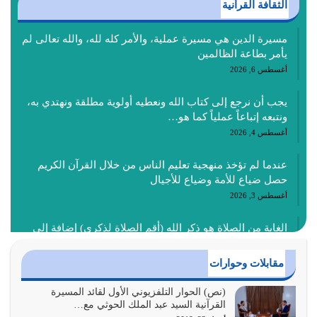
الثقافة القرآنية
مسيرة الدين هي مسيرة عملية، والأمر كله لله، والله تعالى لم
يأمر بطاعة الظالمين
أغسطس 6, 2026
يجب أن نرجع إلى كتاب الله ونعطيه أولوية مطلقة ونهتدي به،
ونتبعه إتباعاً عملياً كما هو…
أغسطس 4, 2026
عندما لم تؤخذ منهجية تعليم الناس من خلال القرآن الكريم
حصل ضياع للأمة وضياع للأجيال
أغسطس 3, 2026
الغاية من الصلاة هو ذكر الله (أقم الصلاة لذكري) إضافة إلى
{وَأَعِدُّوا لَهُمْ مَا…
أغسطس 2, 2026
مقابلات وحوارات
السبب الرئيسي لشقاء الأمة الابتعاد عن كتاب الله والتعدي
(نص) الحوار التلفزيوني الأول لقائد المسيرة
القرآنية السيد عبد الملك الحوثي مع…
لحدود الله بالإضافات للدين