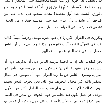
حتى يحصل على قوته، ونزعت عنهما ملابسهما، حتى الملابس لا تبقى
لهما {وَطَفِقَا يَخْصِفَانِ عَلَيْهِمَا مِنْ وَرَقِ الْجَنَّةِ} ليسترا عورتيهما ولو
بالورق. أليست هذه أول معصية؟ تحدث نتيجتها في الدنيا على من
اقترفها أن يشقى، وأن تنزع عنه حتى ملابسه فيخرج من الجنة..
فشقي فعلا، وتعب في الحياة.. هذه أول معصية.
وتكررت في القرآن الكريم؛ لأن فيها عبرة مهمة، ودرساً مهماً، كذلك
تكرر في القرآن الكريم آيات كثيرة من هذا النوع التي تبين: أن الناس
يحصل لهم في هذه الدنيا عقوبات أعمالهم.
نحن كطلاب علم إذا ما اتجهنا لنرشد الناس دون أن نذكرهم دون أن
نرشدهم وفق منهجية القرآن؛ فسنكون نحن من يصرف الناس عن
القرآن، ويصرف الناس عن ما يريد القرآن منهم أن يفهموه في مجال
التذكير بالله، في مجال التخويف من الله. نحن نخوف الناس بجهنم
أليس كذلك؟ لكن الإنسان بطبيعته يخاف العاجل أكثر من الآجل،
يتوقف عن عمل يكون فيه نجاته من جهنم لخوفه من سجن في الدنيا،
أليس كذلك؟ يقترف عملاً سيئاً سواء يتمثل بعمل يرتكبه، أو قعود عن