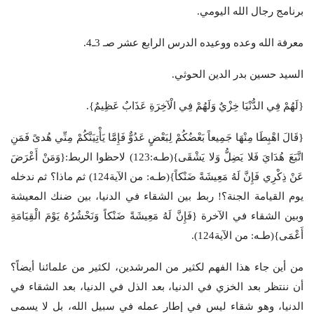
برنامج رجال الله اليومي.
معرفة الله وعده ووعيده الدرس الرابع عشر صـ 3ـ4.
السيد حسين بدر الدين الحوثي.
{لَهُمْ فِي الدُّنْيَا خِزْيٌ وَلَهُمْ فِي الْآخِرَةِ عَذَابٌ عَظِيمٌ}.
{قَالَ اهْبِطَا مِنْهَا جَمِيعاً بَعْضُكُمْ لِبَعْضٍ عَدُوٌّ فَإِمَّا يَأْتِيَنَّكُمْ مِنِّي هُدىً فَمَنِ
اتَّبَعَ هُدَايَ فَلا يَضِلُّ وَلا يَشْقَى}(طـه:123) لاحظوا الربط:{وَمَنْ أَعْرَضَ
عَنْ ذِكْرِي فَإِنَّ لَهُ مَعِيشَةً ضَنْكاً}(طـه: من الآية124) ثم ماذا؟ ثم ندخله
يوم القيامة الجنة؟! ربط بين الشقاء في الدنيا، بين ضنك المعيشة
وبين الشقاء في الآخرة {فَإِنَّ لَهُ مَعِيشَةً ضَنْكاً وَنَحْشُرُهُ يَوْمَ الْقِيَامَةِ
أَعْمَى}(طـه: من الآية124).
من أين جاء هذا الفهم لكثير من المرشدين، لكثير من علمائنا أيضاً؟
أن ننتظر بعد الخزي في الدنيا، بعد الذل في الدنيا، بعد الشقاء في
الدنيا، وهو شقاء ليس في إطار عمله في سبيل الله، بل لا يسمى