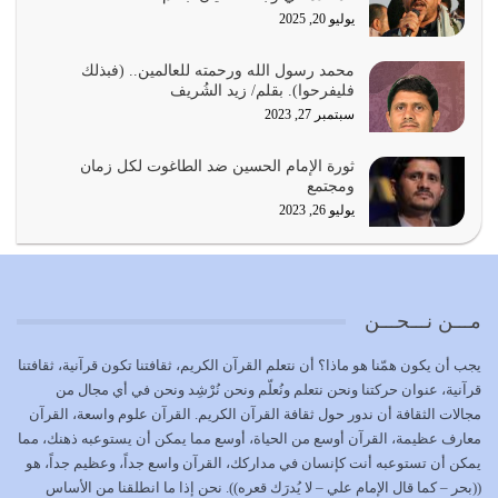
يوليو 22, 2026
يوليو 20, 2025
المُلك كله لله تعالى يؤتيه من يشاء وينزعه ممن يشاء ويعز من
محمد رسول الله ورحمته للعالمين.. (فبذلك
يشاء ويذل من يشاء
فليفرحوا). بقلم/ زيد الشُريف
يوليو 21, 2026
سبتمبر 27, 2023
{إِنَّ الدِّينَ عِنْدَ اللَّهِ الْإسْلامُ} الدين الذي شرعه الله للناس في
ثورة الإمام الحسين ضد الطاغوت لكل زمان
كل زمان…
ومجتمع
يوليو 19, 2026
يوليو 26, 2023
الوظيفة عبارة عن مسؤولية يجب النهوض بها كما ينبغي لكي
تتحقق الحقوق للجميع
يوليو 18, 2026
مـــن نـــحـــن
بعض صفات المتقين {الصَّابِرِينَ وَالصَّادِقِينَ وَالْقَانِتِينَ
يجب أن يكون همّنا هو ماذا؟ أن نتعلم القرآن الكريم، ثقافتنا تكون قرآنية، ثقافتنا
وَالْمُنْفِقِينَ…
قرآنية، عنوان حركتنا ونحن نتعلم ونُعلّم ونحن نُرْشِد ونحن في أي مجال من
يوليو 17, 2026
مجالات الثقافة أن ندور حول ثقافة القرآن الكريم. القرآن علوم واسعة، القرآن
معارف عظيمة، القرآن أوسع من الحياة، أوسع مما يمكن أن يستوعبه ذهنك، مما
الاعتصام بحبل الله أمر إلهي للمؤمنين وهو بمثابة سبب بينهم
يمكن أن تستوعبه أنت كإنسان في مداركك، القرآن واسع جداً، وعظيم جداً، هو
وبين الله يترتب عليه النصر…
((بحر – كما قال الإمام علي – لا يُدرَك قعره)). نحن إذا ما انطلقنا من الأساس
يوليو 16, 2026