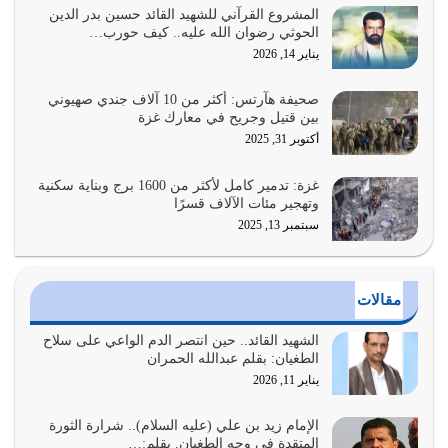
يوليو 27, 2026
المشروع القرآني للشهيد القائد حسين بدر الدين
الحوثي رضوان الله عليه.. كيف حورب…
عندما يكون عدوك هو عدو الله معناه أن تكون نقاط الضعف
يناير 14, 2026
فيه كثيرة وسينصرك الله عليه إذا…
يوليو 26, 2026
صحيفة هآرتس: أكثر من 10 آلاف جندي صهيوني
بين قتيل وجريح في معارك غزة
أراد الله لهذه الأمة ان تكون خير امة أخرجت للناس بالنهوض
أكتوبر 31, 2025
بالأمر بالمعروف والنهي عن…
يوليو 25, 2026
غزة: تدمير كامل لأكثر من 1600 برج وبناية سكنية
وتهجير مئات الآلاف قسرًا
سبتمبر 13, 2025
الدين الذي شرعه الله لا يجوز أن يخضع لآرائنا وأهوائنا
واجتهاداتنا لأننا سنختلف ونتفرق
يوليو 24, 2026
مقالات
أي أمة تتفرق في الدين وتتفرق في كيانها معناه أنها أصبحت
أمة عاجزة عن النهوض…
الشهيد القائد.. حين انتصر الدم الواعي على سلاح
الطغيان: بقلم عبدالله الحمران
يوليو 23, 2026
يناير 11, 2026
يجب أن نعود جميعاً الى القرآن وعندنا أخطاء جميعاً لنعتصم
بحبل الله جميعاً وليس كل…
الإمام زيد بن علي (عليه السلام).. شرارة الثورة
المتقدة في وجه الطغيان. بقلم:…