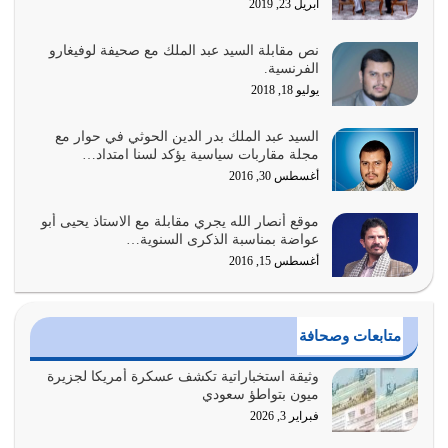
أبريل 23, 2019
أغسطس 1, 2026
نص مقابلة السيد عبد الملك مع صحيفة لوفيغارو
أبرز أسباب الشقاء هو الإعراض عن ذكر الله وعن هدى الله
الفرنسية.
المتمثل في القرآن الكريم
يوليو 18, 2018
يوليو 31, 2026
السيد عبد الملك بدر الدين الحوثي في حوار مع
أولياء الشيطان كلما كانوا أكثر ولاءً وطاعة للشيطان كلما كانوا
مجلة مقاربات سياسية يؤكد لسنا امتداد…
أكثر ضعفاً
أغسطس 30, 2016
يوليو 30, 2026
موقع أنصار الله يجري مقابلة مع الاستاذ يحيى أبو
وعد الله تعالى من يُقتل في سبيله بالحياة الأبدية والرزق
عواضة بمناسبة الذكرى السنوية…
والاستبشار والنجاة والخلود في…
أغسطس 15, 2016
يوليو 29, 2026
القرآن الكريم هو أهم مصدر لمعرفة رسول الله معرفة سيرته
متابعات وصحافة
معرفة شخصيته معرفة عظمته
يوليو 28, 2026
وثيقة استخباراتية تكشف عسكرة أمريكا لجزيرة
ميون بتواطؤ سعودي
هل نحن من الصالحين؟ قيِّم نفسك هنا اترك القرآن على أصله
فبراير 3, 2026
وأعرض نفسك، وأعرض ما لديك على…