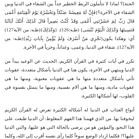
الجنة]؟ لماذا لا تتأملون الربط الخطير جداً بين الشقاء في الدنيا وبين
الشقاء في الآخرة؟{فَإِنَّ لَهُ مَعِيشَةً ضَنْكاً وَنَحْشُرُهُ يَوْمَ الْقِيَامَةِ أَعْمَى
قَالَ رَبِّ لِمَ حَشَرْتَنِي أَعْمَى وَقَدْ كُنْتُ بَصِيراً قَالَ كَذَلِكَ أَتَتْكَ آيَاتُنَا
فَنَسِيتَهَا وَكَذَلِكَ الْيَوْمَ تُنْسَى} (طـه:126). {وَكَذَلِكَ}(طـه: من الآية127)
أي: وهكذا يكون{نَجْزِي مَنْ أَسْرَفَ وَلَمْ يُؤْمِنْ بِآياتِ رَبِّهِ}(طـه: من
الآية127). شقاء في الدنيا، وعمى، وعذاباً، وخزياً في الآخرة.
تكرر في آيات كثيرة في القرآن الكريم، الحديث عن الوعيد يبدأ من
الدنيا وينتهي في الآخرة، يكون هنا في الدنيا بأشكال متعددة، عقوبات
تأتي بأشكال متعددة منها ما هي عقوبات معنوية، ومنها ما هي
عقوبات مادية، ومنها ما هي آلام نفسية، ومنها ما يتمثل بقسوة في
القلوب، لها أشكالها الكثيرة.
أنواع العذاب في الدنيا له أشكاله الكثيرة تعرض له القرآن الكريم
ليخوفنا بها. من الذي فهمنا هذا الفهم المغلوط: أن الدنيا طبعت على
هذا النحو، والمؤمن هو من يرضى بالحالة التي هو عليها، والتي الدنيا
عليها؟! فكلما ازداد الوضع سوءاً كلما رأى نفسه أقرب إلى الله، وكلما