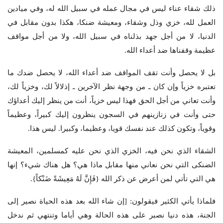
ذلك شقاء عناء ليس في مجال عمله في سبيل الله له، وفي ميادين
العمل لله، خزي وذل وشقاء، ومعيشة ضنكا، هكذا بدون مقابل في
الدنيا، لا من أجل جهد بذلناه في سبيل الله، ولا من أجل مواقف
عظيمة وقفناها ضد أعداء الله.
بل لا يحصل وأنت تقف المواقف ضد أعداء الله، لا يحصل ضدك ما
تعتبره خزياً وإن كان ـ من وجهة نظر الآخرين ـ إذلالاً لك، وخزياً لك،
وأنت تعاني من أجل الحق فهذا ليس خزياً، أنت من ينظر إليك أعداؤك
حتى وأنت في زنازينهم في السجون ينظرون إليك كبيراً، وعظيماً
وقوياً، وتكون كذلك عند نفسك قويا، وعظيما، وكبيرا. ليس هذا.
الشقاء الذي نحن فيه، الخزي الذي نحن عليه كمسلمين، المعيشة
الضنكى التي نحن نعاني منها مقابل ماذا هي؟ هل هناك شيء؟ إنها
هي التي تأتي لمن أعرض عن ذكر الله {فَإِنَّ لَهُ مَعِيشَةً ضَنْكاً}.
فلماذا يأتي الكثير فيقولون: [إن شاء الله بعد هذه الحياة نصير إلى
الجنة، هذه دنيا نصبر على هذه الحالة وهي أياما وتنتهي ثم ندخل