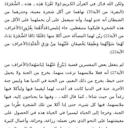
ولكن الله قـال في القرآن الكـريم:{وَلا تَقْرَبَا هَذِه ـ هذه ـ الشَّجَرَةَ}
(البقرة: من الآية35) نهاهما عن أكل شجرة معينة، وحذرهما من
الشيطان أنه عدو لهما، وأنه سيعمل على أن يحملهما على الأكل من
هذه الشجرة فليكونا متيقظين. جاء إبليس{فَدَلَّاهُمَا بِغُرُورٍ}(الأعراف:
من الآية22) زيّن لهما المسألة حتى أكلا منها {فَلَمَّا ذَاقَا الشَّجَرَةَ بَدَتْ
لَهُمَا سَوْآتُهُمَا وَطَفِقَا يَخْصِفَانِ عَلَيْهِمَا مِنْ وَرَقِ الْجَنَّةِ}(الأعراف: من
الآية22).
لم يتعقل بعض المفسرين قضية {يَنْزِعُ عَنْهُمَا لِبَاسَهُمَا}(الأعراف: من
الآية27) أنه فعلا ملابسهما نزعت منهما، يخرج من الجنة ولا يحمل
حتى خيط، يخرج من ذلك النعيم، من الجنة في الدنيا هنا وليس جنة
الآخرة، جنة في الدنيا كانت قد أعدت لهما ليقيما فيها وليأكلا فيها
رغداً من حيث شاءا ـ كما قال الله ـ ، وفيها ما يحتاجون إليه، فيها
ملابسهما، فيها كل شيء، حتى إذا أكلا من تلك الشجرة طُرِدا من
الجنة، وخرجا إلى الحياة ليسيرا في الحياة هذه في الحصول على
معيشتهما على النحو الذي نحن نعمله: زراعة، وحراثة، وأعمال كثيرة