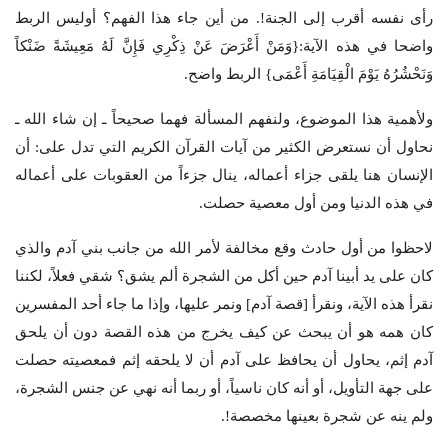
رأى نفسه أقرب إلى الجنة!. من أين جاء هذا الفهم؟ أوليس الربط
واضحا في هذه الآية:{وَمَنْ أَعْرَضَ عَنْ ذِكْرِي فَإِنَّ لَهُ مَعِيشَةً ضَنْكاً
وَنَحْشُرُهُ يَوْمَ الْقِيَامَةِ أَعْمَى} الربط واضح.
ولأهمية هذا الموضوع، ولنفهم المسألة فهما صحيحاً ـ إن شاء الله ـ
نحاول أن نستعرض الكثير من آيات القرآن الكريم التي تدل على: أن
الإنسان هنا يلقى جزاء أعماله، ينال جزءاً من العقوبات على أعماله
في هذه الدنيا ومن أول معصية حصلت.
لاحظوا من أول حادث وقع مخالفة لأمر الله من جانب بني آدم والذي
كان على يد أبينا آدم حين أكل من الشجرة ألم يشق؟ شقي فعلاً، لكننا
نقرأ هذه الآية، ونقرأ [قصة آدم] ونمر عليها، وإذا ما جاء أحد المفسرين
كان همه هو أن يبحث عن كيف يخرج من هذه القصة دون أن يلحق
آدم إثم، يحاول أن يحافظ على آدم أن لا يلحقه إثم فمعصيته حصلت
على جهة التأويل، أو أنه كان ناسياً، أو ربما أنه نهي عن جنس الشجرة،
ولم ينه عن شجرة بعينها مخصصة!.