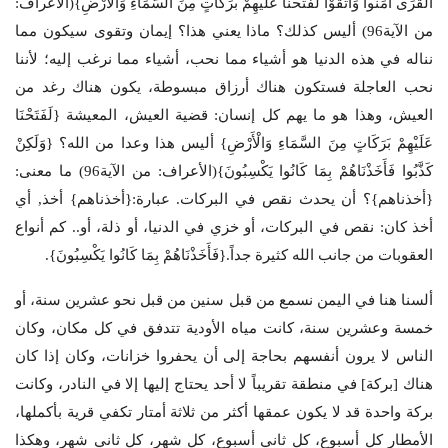
الْقُرَى آمَنُوا وَاتَّقَوْا لَفَتَحْنَا عَلَيْهِمْ بَرَكَاتٍ مِنَ السَّمَاءِ وَالْأَرْضِ}(الأعراف:
من الآية96) أليس كذلك؟ ماذا يعني هذا؟ إيمان وتقوى سيكون مما
نناله في هذه الدنيا هو أشياء مما نحب، أشياء مما نرغب إليه؛ لأننا
نحب العاجلة فستكون هناك أرزاق مبسوطة، يكون هناك رغد من
العيش، وهذا هو ما يهم كل إنسان: قضية العيش، المعيشة {لَفَتَحْنَا
عَلَيْهِمْ بَرَكَاتٍ مِنَ السَّمَاءِ وَالْأَرْضِ} أليس هذا وعدا من الله؟ {وَلَكِنْ
كَذَّبُوا فَأَخَذْنَاهُمْ بِمَا كَانُوا يَكْسِبُونَ}(الأعراف: من الآية96) ما معنى:
{أخذناهم}؟ أن يحدث نقص في البركات. عبارة:{أخذناهم} أخذ, أي
أخذ كان: نقص في البركات، أو خزي في الدنيا، أو ذلة، أو.. كم أنواع
العقوبات من جانب الله كثيرة جداً.{فَأَخَذْنَاهُمْ بِمَا كَانُوا يَكْسِبُونَ}.
ألسنا هنا في اليمن نسمع من قبل سنين من قبل نحو عشرين سنة، أو
خمسة وعشرين سنة، كانت مياه الأودية تتدفق في كل مكان، وكان
الناس لا يرون أنفسهم بحاجة إلى أن يحفروا خزانات، وكان إذا كان
هناك [بركة] في منطقة تقريباً لا أحد يحتاج إليها إلا في النادر، وكانت
بركة واحدة قد لا يكون عمقها أكثر من ثلاثة أمتار تكفي قرية بأكملها،
الأمطار كل أسبوع، كل ثاني أسبوع، كل شهر، كل ثاني شهر، وهكذا