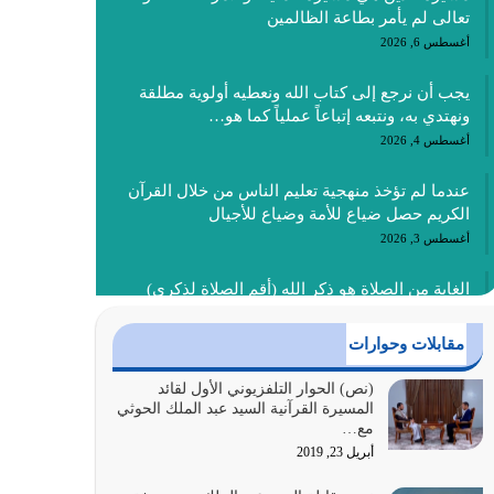
تعالى لم يأمر بطاعة الظالمين
أغسطس 6, 2026
يجب أن نرجع إلى كتاب الله ونعطيه أولوية مطلقة
ونهتدي به، ونتبعه إتباعاً عملياً كما هو…
أغسطس 4, 2026
عندما لم تؤخذ منهجية تعليم الناس من خلال القرآن
الكريم حصل ضياع للأمة وضياع للأجيال
أغسطس 3, 2026
الغاية من الصلاة هو ذكر الله (أقم الصلاة لذكري)
إضافة إلى {وَأَعِدُّوا لَهُمْ مَا…
أغسطس 2, 2026
مقابلات وحوارات
السبب الرئيسي لشقاء الأمة الابتعاد عن كتاب الله
(نص) الحوار التلفزيوني الأول لقائد
المسيرة القرآنية السيد عبد الملك الحوثي
والتعدي لحدود الله بالإضافات للدين
مع…
أغسطس 1, 2026
أبريل 23, 2019
أبرز أسباب الشقاء هو الإعراض عن ذكر الله وعن هدى