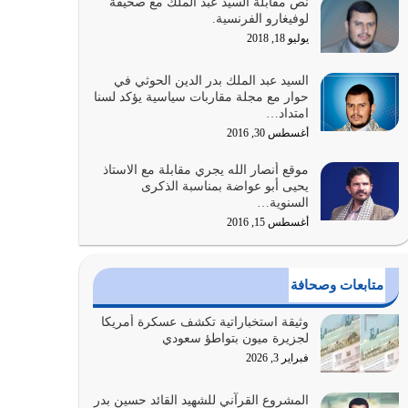
نص مقابلة السيد عبد الملك مع صحيفة
الله المتمثل في القرآن الكريم
لوفيغارو الفرنسية.
يوليو 31, 2026
يوليو 18, 2018
أولياء الشيطان كلما كانوا أكثر ولاءً وطاعة للشيطان
السيد عبد الملك بدر الدين الحوثي في
كلما كانوا أكثر ضعفاً
حوار مع مجلة مقاربات سياسية يؤكد لسنا
امتداد…
يوليو 30, 2026
أغسطس 30, 2016
وعد الله تعالى من يُقتل في سبيله بالحياة الأبدية
موقع أنصار الله يجري مقابلة مع الاستاذ
والرزق والاستبشار والنجاة والخلود في…
يحيى أبو عواضة بمناسبة الذكرى
يوليو 29, 2026
السنوية…
أغسطس 15, 2016
القرآن الكريم هو أهم مصدر لمعرفة رسول الله معرفة
سيرته معرفة شخصيته معرفة عظمته
يوليو 28, 2026
متابعات وصحافة
هل نحن من الصالحين؟ قيِّم نفسك هنا اترك القرآن
وثيقة استخباراتية تكشف عسكرة أمريكا
على أصله وأعرض نفسك، وأعرض ما لديك على…
لجزيرة ميون بتواطؤ سعودي
يوليو 27, 2026
فبراير 3, 2026
عندما يكون عدوك هو عدو الله معناه أن تكون نقاط
المشروع القرآني للشهيد القائد حسين بدر