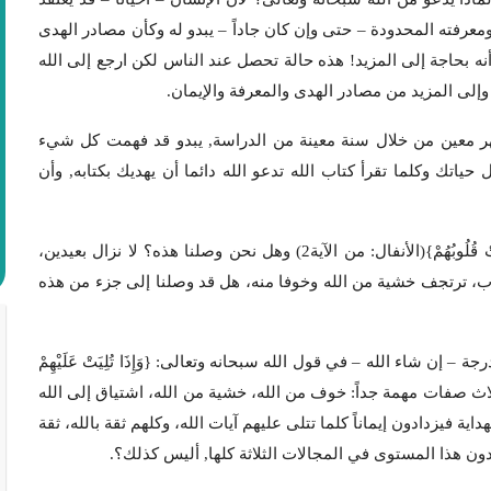
معرفته المحدودة – حتى وإن كان جاداً – يبدو له وكأن مصادر الهدى
نه بحاجة إلى المزيد! هذه حالة تحصل عند الناس لكن ارجع إلى الله
وإلى المزيد من مصادر الهدى والمعرفة والإيمان.
ر معين من خلال سنة معينة من الدراسة, يبدو قد فهمت كل شيء
اتك وكلما تقرأ كتاب الله تدعو الله دائما أن يهديك بكتابه, وأن
حتى وإن وصلت إلى درجة أولئك: {الَّذِينَ إِذَا ذُكِرَ اللَّهُ وَجِلَتْ قُلُوبُهُمْ}(الأنفال: من الآية2) وهل نحن وصلنا هذه؟ لا نزال بعيدين،
ُهُمْ} تضطرب، ترتجف خشية من الله وخوفا منه، هل قد وصلنا إلى جزء من هذه
 إن شاء الله – في قول الله سبحانه وتعالى: {وَإِذَا تُلِيَتْ عَلَيْهِمْ
ُ زَادَتْهُمْ إِيمَاناً وَعَلَى رَبِّهِمْ يَتَوَكَّلُونَ}(الأنفال: من الآية2) ثلاث صفات مهمة جداً: خوف من الله، خشية من الله، اشتياق إلى الله
 فيزدادون إيماناً كلما تتلى عليهم آيات الله، وكلهم ثقة بالله، ثقة
لا نزال دون هذا المستوى في المجالات الثلاثة كلها, أليس كذلك؟.