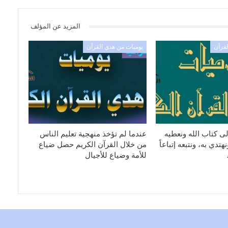
المزيد عن المؤلف
لقرآن
يوميات من هدي القرآن
ى كتاب الله ونعطيه
عندما لم تؤخذ منهجية تعليم الناس
تدي به، ونتبعه إتباعاً
من خلال القرآن الكريم حصل ضياع
للأمة وضياع للأجيال