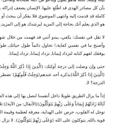
بأن كل مصادر الهدى قد اطّلع عليها. الإنسان بضعف إدراكه و
كاملة قد قدمت إليه وانتهى الموضوع, فلا يفكر أن يبحث أو أ
هو الذي يعلم أنك بحاجة إلى المزيد ليرشدك هو إلى المزيد, 
لا تقل في نفسك: يكفي، يبدو أنني قد فهمت من خلال شه
وأصبح ما في نفسي كفاية،! تحاول دائماً طول حياتك, طول حي
يوفقك لفهم كتابه لتزداد إيمانا, تزداد إيمانا, تزداد إيمانا.
{الَّذِينَ إِذَا ذُكِرَ اللَّهُ}يذكره أحد عندهم{وَجِلَتْ قُلُوب
الدرجة؟ لا.
إذاً ما يزال الطريق طويلا داخل أنفسنا لنصل بها إلى هذه الدرجة –
آيَاتُه
توجل له القلوب، حرص على الهداية، معرفة لعظمة وقيمة الهداية
قوية بالله, يتوكلون على الله {وَعَلَى رَبِّهِمْ يَتَوَكَّلُونَ}. 