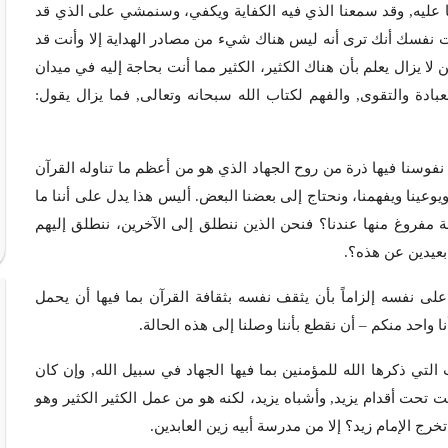
ما عليه, وقد سمعنا الذي فيه الكفاية ويكفي، وسنمشي على الذي قد
أيت نفسك أنك ترى أنه ليس هناك شيء من مصادر الهداية إلا وأنت قد
 يزال يعلم بأن هناك الكثير، الكثير مما أنت بحاجة إليه في ميدان
عبادة والتقوى, والفهم لكتاب الله سبحانه وتعالى, فما يزال يقول:
ن نفوسنا فيها ذرة من روح الجهاد الذي هو من أعظم ما تناوله القرآن
وعينا ويفهمنا، ونحتاج إلى بعضنا البعض. أليس هذا يدل على أننا ما
 مفروغ منها عندنا؟ فنحن الذين ننطلق إلى الآخرين، ننطلق إليهم
بعيدين عن هذه؟.
ى نفسه إلزاماً بأن يثقف نفسه بثقافة القرآن بما فيها أن يحمل
ا واحد منكم – أن نقطع بأننا وصلنا إلى هذه الحالة.
التي ذكرها الله للمؤمنين بما فيها الجهاد في سبيل الله, وإن كان
ِّت تحت أقدام يزيد, وأشباه يزيد، لكنه هو من عمل الكثير الكثير وهو
تخرج الإمام زيد؟ إلا من مدرسة أبيه زين العابدين.