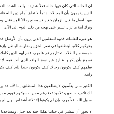
إن الحالة التي كان فيها حالة فعلاً شديدة، بالغة الشدة ا
الذين يفهمون بأن المجالات دائماً لا تغلق أمام دين الله فا
مهيأ لعمل ما فإن الزمان يتغير فسيصنع رجالاً للمستقبل. وص
وترك أمة ما تزال تسير على نهجه من ذلك اليوم إلى الآن.
هو عبرة للعلماء، قدوة للمعلمين الذين يرون بأن الأوضاع قد
يحركهم كلام، لينطلقوا في نصر الحق, ومقاومة الباطل وإزهاق
خمسة من الطلاب تختارهم ثم علمهم، قدم لهم الدين كاملا، ا
تسمح بأن يكونوا عبارة عن نسخ للواقع الذي أنت فيه، لا 
تعلمهم كيف يكونون رجالا, كيف يكونون جنداً لله, كيف يكو
رايته.
الكثير ممن يعلّمون لا ينطلقون هذا المنطلق, إما لأنه قد ي
لك تلاميذ خاصين، تلاميذ تختارهم ممن نفسياتهم قوية, م
سبيل الله، فعلّمهم، وإن لم يكونوا إلا ثلاثة أشخاص، وإن لم ي
لا يجوز أن نمشي في حياتنا هكذا جيلا بعد جيل، ومساجدنا ت