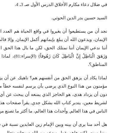
في ضلال دعاء مكارم الأخلاق الدرس الأول صـ 3ـ 4.
السيد حسين بدر الدين الحوثي.
نجد أن من يستطيعوا أن يغيروا في واقع الحياة هم العدد ال
الإيمان، ويدعون الله أن يبلغ بإيمانهم أكمل الإيمان, وإلا فا
أننا ندعي الإيمان أننا نمتلك الحق، لكن ما بال هذا الحق ال
وَزَهَقَ الْبَا
المناطق؟.
لماذا يكاد أن يزهق الحق من أنفسهم هم؟ ناهيك عن أن يزهقو
مؤمنون من هذا النوع الذي يرضى بأن يرسم لنفسه خطاً معين
دون أن يزداد هدى، هو الحاجز الذي يمنعه أن يبحث عن أ
لشريط معين، يتدبر كتاب الله بشكل جدي, يقرأ صفحات هذا ال
الناس في هذا العالم, وأحداث هذا العالم، ما أكثر ما تصنع 
هل أحد منا يرى أن بينه وبين الإمام زين العابدين نسبة في 
بيننا وبينه, لكنه هاهو يقول ويدعو من الله سبحانه وتعالى. 