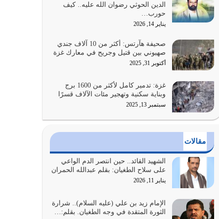
الدين الحوثي رضوان الله عليه.. كيف
الضعف فيه كثيرة وسينصرك الله عليه إذا…
حورب…
يوليو 26, 2026
يناير 14, 2026
أراد الله لهذه الأمة ان تكون خير امة أخرجت للناس
صحيفة هآرتس: أكثر من 10 آلاف جندي
بالنهوض بالأمر بالمعروف والنهي عن…
صهيوني بين قتيل وجريح في معارك غزة
يوليو 25, 2026
أكتوبر 31, 2025
الدين الذي شرعه الله لا يجوز أن يخضع لآرائنا وأهوائنا
غزة: تدمير كامل لأكثر من 1600 برج
واجتهاداتنا لأننا سنختلف ونتفرق
وبناية سكنية وتهجير مئات الآلاف قسرًا
يوليو 24, 2026
سبتمبر 13, 2025
أي أمة تتفرق في الدين وتتفرق في كيانها معناه أنها
أصبحت أمة عاجزة عن النهوض…
مقالات
يوليو 23, 2026
الشهيد القائد.. حين انتصر الدم الواعي
يجب أن نعود جميعاً الى القرآن وعندنا أخطاء جميعاً
على سلاح الطغيان: بقلم عبدالله الحمران
لنعتصم بحبل الله جميعاً وليس كل…
يناير 11, 2026
يوليو 22, 2026
الإمام زيد بن علي (عليه السلام).. شرارة
الثورة المتقدة في وجه الطغيان. بقلم:…
المُلك كله لله تعالى يؤتيه من يشاء وينزعه ممن يشاء