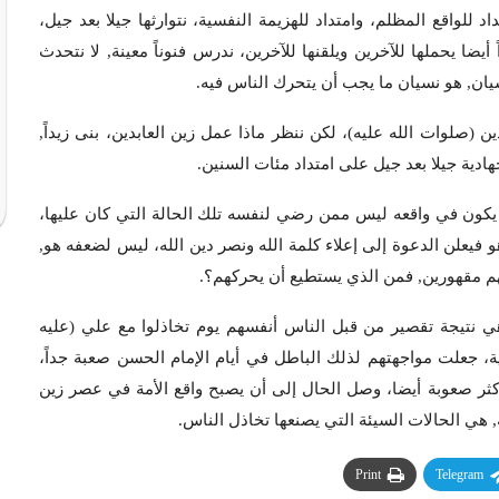
د للواقع المظلم، وامتداد للهزيمة النفسية، نتوارثها جيلا بعد جيل،
 أيضا يحملها للآخرين ويلقنها للآخرين، ندرس فنوناً معينة, لا نتحدث
ان, هو نسيان ما يجب أن يتحرك الناس فيه.
 (صلوات الله عليه)، لكن ننظر ماذا عمل زين العابدين، بنى زيداً,
هادية جيلا بعد جيل على امتداد مئات السنين.
قد يكون في واقعه ليس ممن رضي لنفسه تلك الحالة التي كان عليها،
فيعلن الدعوة إلى إعلاء كلمة الله ونصر دين الله، ليس لضعفه هو,
لهم مقهورين, فمن الذي يستطيع أن يحركهم؟.
 نتيجة تقصير من قبل الناس أنفسهم يوم تخاذلوا مع علي (عليه
ة، جعلت مواجهتهم لذلك الباطل في أيام الإمام الحسن صعبة جداً،
 أكثر صعوبة أيضا، وصل الحال إلى أن يصبح واقع الأمة في عصر زين
 هي الحالات السيئة التي يصنعها تخاذل الناس.
Print
Telegram