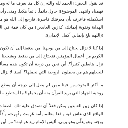
قد يقول البعض: [الحمد لله والله إن كل منا يعرف ما له و
فهمناه وانتهى الموضوع]! حاول دائماً, دائماً هكذا, ومتى ر
استكملته فاعرف بأن معرفتك قاصرة، فارجع إلى الله هو من لا
الهداية وتقوية إيمانك، كـ[زين العابدين] من كان قمة في ال
((اللهم بلغ بإيماني أكمل الإيمان)).
إذا كنا لا نزال نحتاج إلى من يوجهنا, من يدفعنا إلى أن تكو
الكريم من أعمال المؤمنين فنحتاج إلى من يدفعنا ويشجعنا وي
نزال هابطين كثيراً؟. أين نحن من درجة أن تكون هذه مسألة
لنجعلهم هم من يحملون الروحية التي نحملها؟ ألسنا لا نزال 
ما أكثر المتوجسين فينا ممن لم يصل إلى درجة أن يقطع عل
روحية الجهاد التي يريد القرآن منه أن يحملها! ما أستطيع – أن
إذا كان زين العابدين يمكن فعلاً أن تصدق عليه تلك الصفات 
الواقع الذي عاش فيه واقعا مظلما, أمة هُزِمت وقُهِرت، وأُذل
يوجه، وهو يعلِّم, وهو يربي، أليس الإمام زيد هو ابنه؟ من أين 