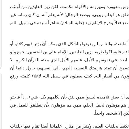
لنفوس مقهورة ومهزومة والأفواه مكممة، لكن زين العابدين من أولئك
نطلق هو ليعلم ويربي، ويصنع الرجال؛ لأنه يعلم أنه إن كان زمانه غير
نع فعلاً وخرج الإمام زيد (عليه السلام) شاهراً سيفه في سبيل الله,
 أطبقت، والناس لم يعودوا بالشكل الذي يمكن أن يؤثر فيهم كلام، أو
ه, فليسلكوا طريقة زين العابدين, الإمام علي بن الحسين, اجمع ولو
بعث في نفوسهم الأمل، علمهم الأمل الذي يبعثه القرآن الكريم، لا
تسمح أن تمتد هزيمتك النفسية إليهم، إلى أنفسهم، حاول دائما أن
نون من أنصار الله, كيف يعملون في سبيل الله لإعلاء كلمته ورفع
رى أن بعض تلاميذه ليسوا ممن يثق بأن يكلمهم بكل شيء، إذاً فاختر
من هم مؤهلون لحمل العلم، ممن هم مؤهلون لأن ينطلقوا للعمل في
كن إلا شخصا واحداً.
كتظ بحلقات العلم، وكثير من منازل علمائنا أيضا تقام فيها حلقات