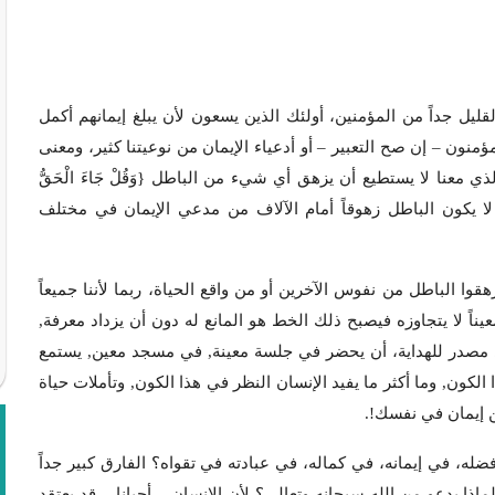
قليل جداً من المؤمنين، أولئك الذين يسعون لأن يبلغ إيمانهم أكمل
لمؤمنون – إن صح التعبير – أو أدعياء الإيمان من نوعيتنا كثير، ومعنى
ذي معنا لا يستطيع أن يزهق أي شيء من الباطل {وَقُلْ جَاءَ الْحَقُّ
طِلُ إِنَّ الْبَاطِلَ كَانَ زَهُوقاً} (الإسراء:81)، لماذا لا يكون الباطل زهوقاً أمام الآلاف من مدعي الإيمان في مختلف
ا الباطل من نفوس الآخرين أو من واقع الحياة، ربما لأننا جميعاً
اً لا يتجاوزه فيصبح ذلك الخط هو المانع له دون أن يزداد معرفة,
ي مصدر للهداية، أن يحضر في جلسة معينة, في مسجد معين, يستمع
كون, وما أكثر ما يفيد الإنسان النظر في هذا الكون, وتأملات حياة
من إيمان في نفسك!.
فضله، في إيمانه، في كماله، في عبادته في تقواه؟ الفارق كبير جداً
لماذا يدعو من الله سبحانه وتعالى؟ لأن الإنسان – أحيانا – قد يعتقد