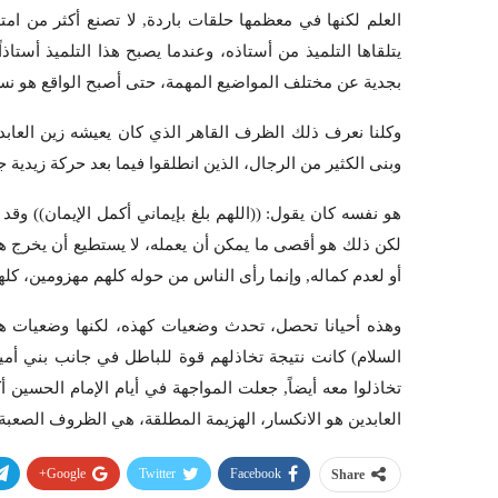
العلم لكنها في معظمها حلقات باردة, لا تصنع أكثر من امتدا
يتلقاها التلميذ من أستاذه، وعندما يصبح هذا التلميذ أستاذاً
بجدية عن مختلف المواضيع المهمة، حتى أصبح الواقع هو نسي
وكلنا نعرف ذلك الظرف القاهر الذي كان يعيشه زين العابدين
وبنى الكثير من الرجال، الذين انطلقوا فيما بعد حركة زيدية ج
هو نفسه كان يقول: ((اللهم بلغ بإيماني أكمل الإيمان)) و
لكن ذلك هو أقصى ما يمكن أن يعمله، لا يستطيع أن يخرج هو 
أو لعدم كماله, وإنما رأى الناس من حوله كلهم مهزومين، ك
وهذه أحيانا تحصل، تحدث وضعيات كهذه، لكنها وضعيات هي
السلام) كانت نتيجة تخاذلهم قوة للباطل في جانب بني أمي
تخاذلوا معه أيضاً, جعلت المواجهة في أيام الإمام الحسين
العابدين هو الانكسار، الهزيمة المطلقة، هي الظروف الصعبة,
Google+
Twitter
Facebook
Share