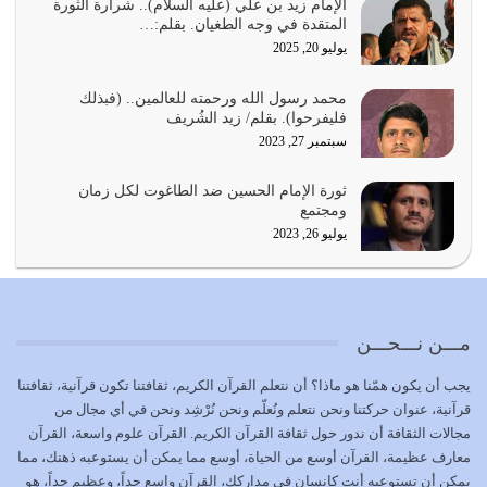
بحبل الله جميعاً وليس كل…
الإمام زيد بن علي (عليه السلام).. شرارة الثورة
المتقدة في وجه الطغيان. بقلم:…
يوليو 22, 2026
يوليو 20, 2025
المُلك كله لله تعالى يؤتيه من يشاء وينزعه ممن يشاء ويعز من
محمد رسول الله ورحمته للعالمين.. (فبذلك
يشاء ويذل من يشاء
فليفرحوا). بقلم/ زيد الشُريف
يوليو 21, 2026
سبتمبر 27, 2023
{إِنَّ الدِّينَ عِنْدَ اللَّهِ الْإسْلامُ} الدين الذي شرعه الله للناس في
ثورة الإمام الحسين ضد الطاغوت لكل زمان
كل زمان…
ومجتمع
يوليو 19, 2026
يوليو 26, 2023
الوظيفة عبارة عن مسؤولية يجب النهوض بها كما ينبغي لكي
تتحقق الحقوق للجميع
يوليو 18, 2026
مـــن نـــحـــن
بعض صفات المتقين {الصَّابِرِينَ وَالصَّادِقِينَ وَالْقَانِتِينَ
يجب أن يكون همّنا هو ماذا؟ أن نتعلم القرآن الكريم، ثقافتنا تكون قرآنية، ثقافتنا
وَالْمُنْفِقِينَ…
قرآنية، عنوان حركتنا ونحن نتعلم ونُعلّم ونحن نُرْشِد ونحن في أي مجال من
يوليو 17, 2026
مجالات الثقافة أن ندور حول ثقافة القرآن الكريم. القرآن علوم واسعة، القرآن
معارف عظيمة، القرآن أوسع من الحياة، أوسع مما يمكن أن يستوعبه ذهنك، مما
الاعتصام بحبل الله أمر إلهي للمؤمنين وهو بمثابة سبب بينهم
يمكن أن تستوعبه أنت كإنسان في مداركك، القرآن واسع جداً، وعظيم جداً، هو