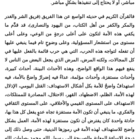
مباشر، أو لا يحتاج إلى تنفيذها بشكلٍ مباشر.
فالقرآن الكريم في حديثه الواسع عن هذا الفريق (فريق الشر والغدر
والمكر والكفر من أهل الكتاب، من اليهود والنصارى)، قد قدَّم ما
يكفي هذه الأمة لتكون على أعلى درجةٍ من الوعي، وعلى أعلى
مستوى من استشعار المسؤولية، وعلى وضوحٍ تام فيما ينبغي عليها
أن تفعله لتواجه هذه الحرب، التي هي حرب قائمة بالفعل عليها في
كل المجالات، ولكنه المرض، المرض الذي يجعل البعض من الناس لا
ينفع فيهم هذا الواقع الواضح، وهذه الأحداث البينة، أحداث كبيرة،
وأحداث مستفزة، وأحداث مؤلمة، عداءٌ فيه إضرارٌ واضحٌ بالأمة، فيه
استهدافٌ واضحٌ للأمة بكل أشكال الاستهداف: القتل اليومي، الإذلال
لهذه الأمة، الظلم، الاضطهاد، القهر، الاحتلال، المصادرة للممتلكات،
الاستهداف على المستوى القيمي والأخلاقي، على المستوى الثقافي
والفكري، ما ينبغي أن تكون الأمة مستفزة تجاه عدوٍ يفعل كل هذا بها،
حادثة واحدة كان يفترض أن تكون مستفزة لهذه الأمة، العمل بشكل
واضح للاستهداف لهذه الأمة في رموزها الدينية، حتى وصل ذلك إلى
درجة الإساءة المعلنة والصريحة إلى رسول الله محمد -صلوات الله