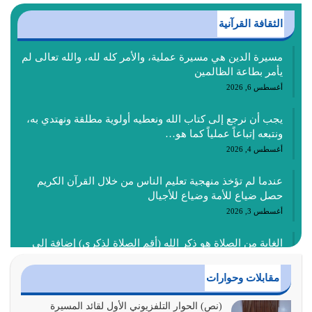
الثقافة القرآنية
مسيرة الدين هي مسيرة عملية، والأمر كله لله، والله تعالى لم
يأمر بطاعة الظالمين
أغسطس 6, 2026
يجب أن نرجع إلى كتاب الله ونعطيه أولوية مطلقة ونهتدي به،
ونتبعه إتباعاً عملياً كما هو…
أغسطس 4, 2026
عندما لم تؤخذ منهجية تعليم الناس من خلال القرآن الكريم
حصل ضياع للأمة وضياع للأجيال
أغسطس 3, 2026
الغاية من الصلاة هو ذكر الله (أقم الصلاة لذكري) إضافة إلى
{وَأَعِدُّوا لَهُمْ مَا…
أغسطس 2, 2026
مقابلات وحوارات
السبب الرئيسي لشقاء الأمة الابتعاد عن كتاب الله والتعدي
(نص) الحوار التلفزيوني الأول لقائد المسيرة