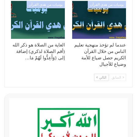
يوميات من هدي القرآن
يوميات من هدي القرآن
عندما لم تؤخذ منهجية تعليم
الغاية من الصلاة هو ذكر الله
الناس من خلال القرآن
(أقم الصلاة لذكري) إضافة
الكريم حصل ضياع للأمة
إلى {وَأَعِدُّوا لَهُمْ مَا…
وضياع للأجيال
السابق
التالي