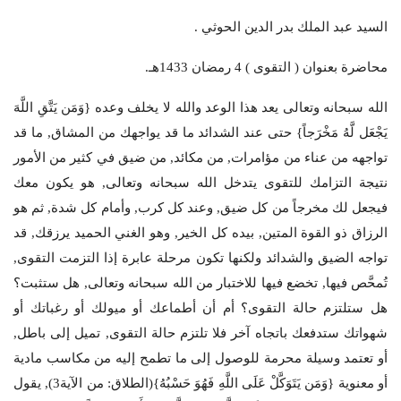
السيد عبد الملك بدر الدين الحوثي .
محاضرة بعنوان ( التقوى ) 4 رمضان 1433هـ.
الله سبحانه وتعالى يعد هذا الوعد والله لا يخلف وعده {وَمَن يَتَّقِ اللَّهَ
يَجْعَل لَّهُ مَخْرَجاً} حتى عند الشدائد ما قد يواجهك من المشاق, ما قد
تواجهه من عناء من مؤامرات, من مكائد, من ضيق في كثير من الأمور
نتيجة التزامك للتقوى يتدخل الله سبحانه وتعالى, هو يكون معك
فيجعل لك مخرجاً من كل ضيق, وعند كل كرب, وأمام كل شدة, ثم هو
الرزاق ذو القوة المتين, بيده كل الخير, وهو الغني الحميد يرزقك, قد
تواجه الضيق والشدائد ولكنها تكون مرحلة عابرة إذا التزمت التقوى,
تُمحَّص فيها, تخضع فيها للاختبار من الله سبحانه وتعالى, هل ستثبت؟
هل ستلتزم حالة التقوى؟ أم أن أطماعك أو ميولك أو رغباتك أو
شهواتك ستدفعك باتجاه آخر فلا تلتزم حالة التقوى, تميل إلى باطل,
أو تعتمد وسيلة محرمة للوصول إلى ما تطمح إليه من مكاسب مادية
أو معنوية {وَمَن يَتَوَكَّلْ عَلَى اللَّهِ فَهُوَ حَسْبُهُ}(الطلاق: من الآية3), يقول