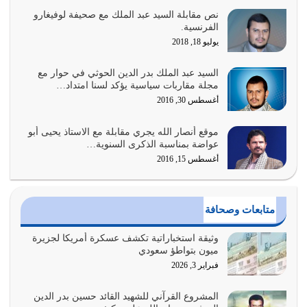
نص مقابلة السيد عبد الملك مع صحيفة لوفيغارو
أبرز أسباب الشقاء هو الإعراض عن ذكر الله وعن هدى الله
الفرنسية.
المتمثل في القرآن الكريم
يوليو 18, 2018
يوليو 31, 2026
السيد عبد الملك بدر الدين الحوثي في حوار مع
أولياء الشيطان كلما كانوا أكثر ولاءً وطاعة للشيطان كلما كانوا
مجلة مقاربات سياسية يؤكد لسنا امتداد…
أكثر ضعفاً
أغسطس 30, 2016
يوليو 30, 2026
موقع أنصار الله يجري مقابلة مع الاستاذ يحيى أبو
وعد الله تعالى من يُقتل في سبيله بالحياة الأبدية والرزق
عواضة بمناسبة الذكرى السنوية…
والاستبشار والنجاة والخلود في…
أغسطس 15, 2016
يوليو 29, 2026
القرآن الكريم هو أهم مصدر لمعرفة رسول الله معرفة سيرته
متابعات وصحافة
معرفة شخصيته معرفة عظمته
يوليو 28, 2026
وثيقة استخباراتية تكشف عسكرة أمريكا لجزيرة
ميون بتواطؤ سعودي
هل نحن من الصالحين؟ قيِّم نفسك هنا اترك القرآن على أصله
فبراير 3, 2026
وأعرض نفسك، وأعرض ما لديك على…
يوليو 27, 2026
المشروع القرآني للشهيد القائد حسين بدر الدين