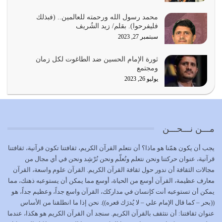
المُلك كله لله تعالى يؤتيه من يشاء وينزعه ممن يشاء ويعز من
محمد رسول الله ورحمته للعالمين.. (فبذلك
يشاء ويذل من يشاء
فليفرحوا). بقلم/ زيد الشُريف
يوليو 21, 2026
سبتمبر 27, 2023
{إِنَّ الدِّينَ عِنْدَ اللَّهِ الْإسْلامُ} الدين الذي شرعه الله للناس في
ثورة الإمام الحسين ضد الطاغوت لكل زمان
كل زمان…
ومجتمع
يوليو 19, 2026
يوليو 26, 2023
الوظيفة عبارة عن مسؤولية يجب النهوض بها كما ينبغي لكي
تتحقق الحقوق للجميع
يوليو 18, 2026
مـــن نـــحـــن
بعض صفات المتقين {الصَّابِرِينَ وَالصَّادِقِينَ وَالْقَانِتِينَ
يجب أن يكون همّنا هو ماذا؟ أن نتعلم القرآن الكريم، ثقافتنا تكون قرآنية، ثقافتنا
وَالْمُنْفِقِينَ…
قرآنية، عنوان حركتنا ونحن نتعلم ونُعلّم ونحن نُرْشِد ونحن في أي مجال من
يوليو 17, 2026
مجالات الثقافة أن ندور حول ثقافة القرآن الكريم. القرآن علوم واسعة، القرآن
معارف عظيمة، القرآن أوسع من الحياة، أوسع مما يمكن أن يستوعبه ذهنك، مما
الاعتصام بحبل الله أمر إلهي للمؤمنين وهو بمثابة سبب بينهم
يمكن أن تستوعبه أنت كإنسان في مداركك، القرآن واسع جداً، وعظيم جداً، هو
وبين الله يترتب عليه النصر…
((بحر – كما قال الإمام علي – لا يُدرَك قعره)). نحن إذا ما انطلقنا من الأساس
يوليو 16, 2026
عنوان ثقافتنا: أن نتثقف بالقرآن الكريم. سنجد أن القرآن الكريم هو هكذا، عندما