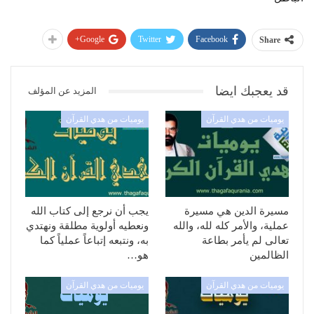
Google+
Twitter
Facebook
Share
قد يعجبك ايضا
المزيد عن المؤلف
يوميات من هدي القرآن
يوميات من هدي القرآن
مسيرة الدين هي مسيرة
يجب أن نرجع إلى كتاب الله
عملية، والأمر كله لله، والله
ونعطيه أولوية مطلقة ونهتدي
تعالى لم يأمر بطاعة
به، ونتبعه إتباعاً عملياً كما
الظالمين
هو…
يوميات من هدي القرآن
يوميات من هدي القرآن