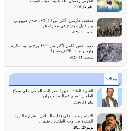
الحوثي رضوان الله عليه.. كيف حورب…
عندما يكون عدوك هو عدو الله معناه أن تكون نقاط الضعف
يناير 14, 2026
فيه كثيرة وسينصرك الله عليه إذا…
يوليو 26, 2026
صحيفة هآرتس: أكثر من 10 آلاف جندي صهيوني
بين قتيل وجريح في معارك غزة
أراد الله لهذه الأمة ان تكون خير امة أخرجت للناس بالنهوض
أكتوبر 31, 2025
بالأمر بالمعروف والنهي عن…
يوليو 25, 2026
غزة: تدمير كامل لأكثر من 1600 برج وبناية سكنية
وتهجير مئات الآلاف قسرًا
سبتمبر 13, 2025
الدين الذي شرعه الله لا يجوز أن يخضع لآرائنا وأهوائنا
واجتهاداتنا لأننا سنختلف ونتفرق
يوليو 24, 2026
مقالات
أي أمة تتفرق في الدين وتتفرق في كيانها معناه أنها أصبحت
أمة عاجزة عن النهوض…
الشهيد القائد.. حين انتصر الدم الواعي على سلاح
الطغيان: بقلم عبدالله الحمران
يوليو 23, 2026
يناير 11, 2026
يجب أن نعود جميعاً الى القرآن وعندنا أخطاء جميعاً لنعتصم
بحبل الله جميعاً وليس كل…
الإمام زيد بن علي (عليه السلام).. شرارة الثورة
المتقدة في وجه الطغيان. بقلم:…
يوليو 22, 2026
يوليو 20, 2025