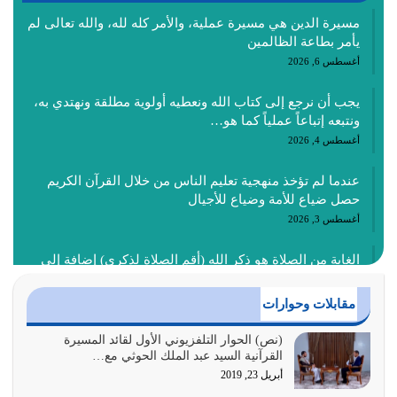
مسيرة الدين هي مسيرة عملية، والأمر كله لله، والله تعالى لم
يأمر بطاعة الظالمين
أغسطس 6, 2026
يجب أن نرجع إلى كتاب الله ونعطيه أولوية مطلقة ونهتدي به،
ونتبعه إتباعاً عملياً كما هو…
أغسطس 4, 2026
عندما لم تؤخذ منهجية تعليم الناس من خلال القرآن الكريم
حصل ضياع للأمة وضياع للأجيال
أغسطس 3, 2026
الغاية من الصلاة هو ذكر الله (أقم الصلاة لذكري) إضافة إلى
{وَأَعِدُّوا لَهُمْ مَا…
أغسطس 2, 2026
مقابلات وحوارات
السبب الرئيسي لشقاء الأمة الابتعاد عن كتاب الله والتعدي
(نص) الحوار التلفزيوني الأول لقائد المسيرة
القرآنية السيد عبد الملك الحوثي مع…
لحدود الله بالإضافات للدين
أبريل 23, 2019
أغسطس 1, 2026