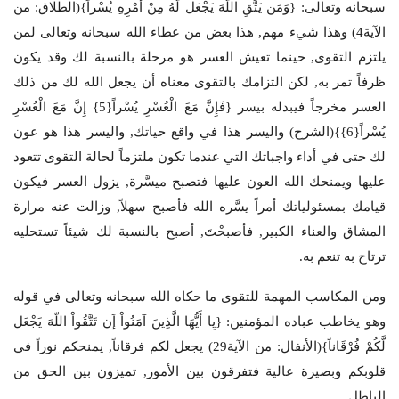
سبحانه وتعالى: {وَمَن يَتَّقِ اللَّهَ يَجْعَل لَّهُ مِنْ أَمْرِهِ يُسْراً}(الطلاق: من
الآية4) وهذا شيء مهم, هذا بعض من عطاء الله سبحانه وتعالى لمن
يلتزم التقوى, حينما تعيش العسر هو مرحلة بالنسبة لك وقد يكون
ظرفاً تمر به, لكن التزامك بالتقوى معناه أن يجعل الله لك من ذلك
العسر مخرجاً فيبدله بيسر {فَإِنَّ مَعَ الْعُسْرِ يُسْراً{5} إِنَّ مَعَ الْعُسْرِ
يُسْراً{6}}(الشرح) واليسر هذا في واقع حياتك, واليسر هذا هو عون
لك حتى في أداء واجباتك التي عندما تكون ملتزماً لحالة التقوى تتعود
عليها ويمنحك الله العون عليها فتصبح ميسَّرة, يزول العسر فيكون
قيامك بمسئولياتك أمراً يسَّره الله فأصبح سهلاً, وزالت عنه مرارة
المشاق والعناء الكبير, فأصبحْتَ, أصبح بالنسبة لك شيئاً تستحليه
ترتاح به تنعم به.
ومن المكاسب المهمة للتقوى ما حكاه الله سبحانه وتعالى في قوله
وهو يخاطب عباده المؤمنين: {يِا أَيُّهَا الَّذِينَ آمَنُواْ إَن تَتَّقُواْ اللّهَ يَجْعَل
لَّكُمْ فُرْقَاناً}(الأنفال: من الآية29) يجعل لكم فرقاناً, يمنحكم نوراً في
قلوبكم وبصيرة عالية فتفرقون بين الأمور, تميزون بين الحق من
الباطل