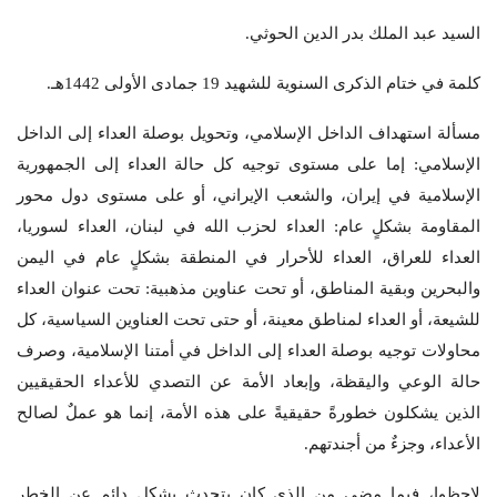
السيد عبد الملك بدر الدين الحوثي.
كلمة في ختام الذكرى السنوية للشهيد 19 جمادى الأولى 1442هـ.
مسألة استهداف الداخل الإسلامي، وتحويل بوصلة العداء إلى الداخل
الإسلامي: إما على مستوى توجيه كل حالة العداء إلى الجمهورية
الإسلامية في إيران، والشعب الإيراني، أو على مستوى دول محور
المقاومة بشكلٍ عام: العداء لحزب الله في لبنان، العداء لسوريا،
العداء للعراق، العداء للأحرار في المنطقة بشكلٍ عام في اليمن
والبحرين وبقية المناطق، أو تحت عناوين مذهبية: تحت عنوان العداء
للشيعة، أو العداء لمناطق معينة، أو حتى تحت العناوين السياسية، كل
محاولات توجيه بوصلة العداء إلى الداخل في أمتنا الإسلامية، وصرف
حالة الوعي واليقظة، وإبعاد الأمة عن التصدي للأعداء الحقيقيين
الذين يشكلون خطورةً حقيقيةً على هذه الأمة، إنما هو عملٌ لصالح
الأعداء، وجزءٌ من أجندتهم.
لاحظوا، فيما مضى من الذي كان يتحدث بشكلٍ دائم عن الخطر