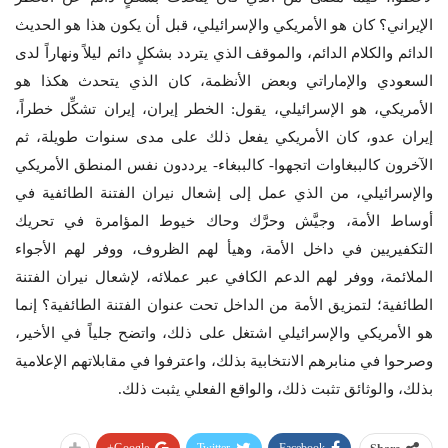
الإيراني؟ كان هو الأمريكي والإسرائيلي، قبل أن يكون هذا هو الحديث
الدائم والكلام الدائم، والموقف الذي يتردد بشكلٍ دائم ليلاً ونهاراً لدى
السعودي والإماراتي وبعض الأنظمة، كان الذي يتحدث هكذا هو
الأمريكي، هو الإسرائيلي، يقول: الخطر إيران، إيران تشكِّل خطراً،
إيران عدو، كان الأمريكي يفعل ذلك على مدى سنوات طويلة، ثم
الآخرون كالببغاوات اتجهوا- كالببغاء- يرددون نفس المنطق الأمريكي
والإسرائيلي، من الذي عمل إلى إشعال نيران الفتنة الطائفية في
أوساط الأمة، وجيَّش وحرَّك وحاك خيوط المؤامرة في تحريك
التكفيريين في داخل الأمة، وهيأ لهم الظروف، ووفر لهم الأجواء
الملائمة، ووفر لهم الدعم الكافي عبر عملائه، لإشعال نيران الفتنة
الطائفية؛ لتمزيق الأمة من الداخل تحت عنوان الفتنة الطائفية؟ إنما
هو الأمريكي والإسرائيلي اشتغل على ذلك، واتضح جلياً في الأخير،
وصرحوا في منابرهم الانتخابية بذلك، واعترفوا في مقابلاتهم الإعلامية
بذلك، والوثائق تثبت ذلك، والواقع الفعلي يثبت ذلك.