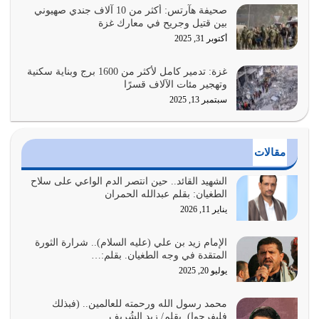
يوليو 26, 2026
صحيفة هآرتس: أكثر من 10 آلاف جندي صهيوني
بين قتيل وجريح في معارك غزة
أراد الله لهذه الأمة ان تكون خير امة أخرجت للناس بالنهوض
أكتوبر 31, 2025
بالأمر بالمعروف والنهي عن…
يوليو 25, 2026
غزة: تدمير كامل لأكثر من 1600 برج وبناية سكنية
وتهجير مئات الآلاف قسرًا
سبتمبر 13, 2025
الدين الذي شرعه الله لا يجوز أن يخضع لآرائنا وأهوائنا
واجتهاداتنا لأننا سنختلف ونتفرق
يوليو 24, 2026
مقالات
أي أمة تتفرق في الدين وتتفرق في كيانها معناه أنها أصبحت
أمة عاجزة عن النهوض…
الشهيد القائد.. حين انتصر الدم الواعي على سلاح
الطغيان: بقلم عبدالله الحمران
يوليو 23, 2026
يناير 11, 2026
يجب أن نعود جميعاً الى القرآن وعندنا أخطاء جميعاً لنعتصم
بحبل الله جميعاً وليس كل…
الإمام زيد بن علي (عليه السلام).. شرارة الثورة
المتقدة في وجه الطغيان. بقلم:…
يوليو 22, 2026
يوليو 20, 2025
المُلك كله لله تعالى يؤتيه من يشاء وينزعه ممن يشاء ويعز من
محمد رسول الله ورحمته للعالمين.. (فبذلك
يشاء ويذل من يشاء
فليفرحوا). بقلم/ زيد الشُريف