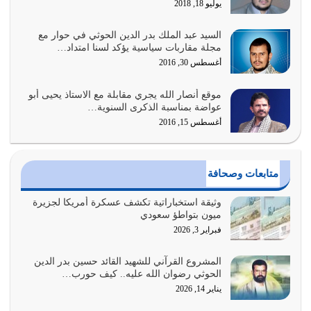
يوليو 18, 2018
يوليو 31, 2026
السيد عبد الملك بدر الدين الحوثي في حوار مع
أولياء الشيطان كلما كانوا أكثر ولاءً وطاعة للشيطان كلما كانوا
مجلة مقاربات سياسية يؤكد لسنا امتداد…
أكثر ضعفاً
أغسطس 30, 2016
يوليو 30, 2026
موقع أنصار الله يجري مقابلة مع الاستاذ يحيى أبو
وعد الله تعالى من يُقتل في سبيله بالحياة الأبدية والرزق
عواضة بمناسبة الذكرى السنوية…
والاستبشار والنجاة والخلود في…
أغسطس 15, 2016
يوليو 29, 2026
القرآن الكريم هو أهم مصدر لمعرفة رسول الله معرفة سيرته
متابعات وصحافة
معرفة شخصيته معرفة عظمته
يوليو 28, 2026
وثيقة استخباراتية تكشف عسكرة أمريكا لجزيرة
ميون بتواطؤ سعودي
هل نحن من الصالحين؟ قيِّم نفسك هنا اترك القرآن على أصله
فبراير 3, 2026
وأعرض نفسك، وأعرض ما لديك على…
يوليو 27, 2026
المشروع القرآني للشهيد القائد حسين بدر الدين
الحوثي رضوان الله عليه.. كيف حورب…
عندما يكون عدوك هو عدو الله معناه أن تكون نقاط الضعف
يناير 14, 2026
فيه كثيرة وسينصرك الله عليه إذا…