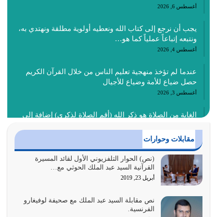
أغسطس 6, 2026
يجب أن نرجع إلى كتاب الله ونعطيه أولوية مطلقة ونهتدي به،
ونتبعه إتباعاً عملياً كما هو…
أغسطس 4, 2026
عندما لم تؤخذ منهجية تعليم الناس من خلال القرآن الكريم
حصل ضياع للأمة وضياع للأجيال
أغسطس 3, 2026
الغاية من الصلاة هو ذكر الله (أقم الصلاة لذكري) إضافة إلى
{وَأَعِدُّوا لَهُمْ مَا…
أغسطس 2, 2026
مقابلات وحوارات
السبب الرئيسي لشقاء الأمة الابتعاد عن كتاب الله والتعدي
(نص) الحوار التلفزيوني الأول لقائد المسيرة
القرآنية السيد عبد الملك الحوثي مع…
لحدود الله بالإضافات للدين
أبريل 23, 2019
أغسطس 1, 2026
نص مقابلة السيد عبد الملك مع صحيفة لوفيغارو
أبرز أسباب الشقاء هو الإعراض عن ذكر الله وعن هدى الله
الفرنسية.
المتمثل في القرآن الكريم