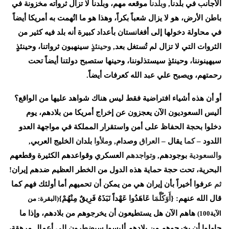
الأجانب
في
بلدنا
,
وبلدنا
موقعه
مهم،
وبلدنا
لا
تزال
ثرواته
مخزونة
في
باطن
الأرض،
هو
لا
يزال
شعباً
بكراً،
وهذا
هو
ما
اتُهمت
به
أمريكا
أيضاً
في
محاولة
دخولها
إلى
أفغانستان
بأعداد
كبيرة
أنه
بلد
فيه
كثير
من
الثروات
التي
لا
تزال
لم
تُستغل
بعد
,
وحينئذٍ
سينهبون
ثرواتنا،
وحينئذٍ
سيهينوننا،
وحينئذٍ
سيستذلوننا،
وحينها
ستصبح
دولتنا
أيضاً
تحت
رحمتهم،
ويصبح
علي
عبد
الله
كعرفات
أيضاً
.
أو
أن
هذه
أشياء
افتراضية
فقط
ليس
هناك
شواهد
عليها
من
الواقع؟
أليس
السعوديون
الآن
يعجزون
عن
إخراج
أمريكا
من
بلادهم،
يوم
دخلوا
بحجة
الحفاظ
على
أمن
واستقرار
المملكة
في
مواجهة
العدو
اللدود
–
كما
يقال
–
العراق
وصدام
,
وملأوا
بلدان
الخليج
العربي
,
والسعودية
بوجودهم
,
وتواجدهم
العسكري
وقواعدهم
الكثيرة
وقطعهم
البحرية،
تحت
حجة
حماية
هذه
الدول
من
الخطر
العظيم
ضدهم
إيران
!
ثم
عرفوا
أخيراً
بأن
إيران
هي
من
يمكن
أن
تحميهم
أما
أولئك
فهم
كما
قال
الله
عنهم
: {
أَوَكُلَّمَا
عَاهَدُوا
عَهْداً
نَبَذَهُ
فَرِيقٌ
مِنْهُمْ
}
(
البقرة
:
من
هاهم
الآن
هل
يستطيعون
أن
يخرجوهم
من
بلادهم،
وإذا
ما
الآية
100)
حاولوا
أن
يخرجوهم
من
بلادهم
أليسوا
سيضطرون
إلى
أعمال
مرهقة،