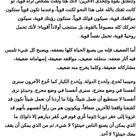
وتنطلق
بقوة
وتتحدى
الآخرين؛
لأنك
هنا
وثقت
بشخص
تراه
قوياً،
لو
كانت
ثقتك
بالله
على
هذا
النحو
لكنت
قوياً،
وعندما
تكون
قوياً
ستكون
مواقفك
قوية،
سيكون
قولك
قوياً،
ستكون
رؤيتك
قوية،
سيكون
تحركك
كله
مصبوغاً
بالقوة،
بل
ستنجب
أولاداً
أقوياء؛
لأنك
تحمل
روحيةً
قوية،
تحمل
نفساً
قوية
.
أما
الضعيف
فإنه
من
يصبغ
الحياة
كلها
بضعفه،
ويصبح
كل
شيء
تلمس
فيه
آثار
ضعفه
:
منطقه
ضعيف،
مواقفه
ضعيفة،
إسهاماته
ضعيفة،
مشاركاته
ضعيفة،
وكلما
يخرج
منه
ضعيف
.
وحينما
نُخدع
,
وتُخدع
الدولة
,
ويُخدع
الكبار
كما
خُدِع
الآخرون
سنرى
أنفسنا
في
وضع
محرج،
سنرى
أنفسنا
في
وضع
محرج
,
وحينئذٍ
نرى
أنفسنا
لا
نستطيع
أن
نعمل
شيئاً،
وإذا
ما
أردنا
أن
نعمل
شيئاً
نكون
قد
كشفنا
واقعنا
للآخرين
ضعافاً،
ويكونون
هم
من
رأوا
أنفسهم
بأنهم
قد
))
((
غزونا
إلى
عقر
دورنا
وما
غُزي
قوم
في
عُقر
ديارهم
إلا
ذلوا
.
ما
الذي
يمكن
أن
يصنع
الناس
حينئذٍ؟
لا
شيء
,
ثم
من
الذي
يمكن
أن
يقف
معك
حينئذٍ؟
لا
أحد
.