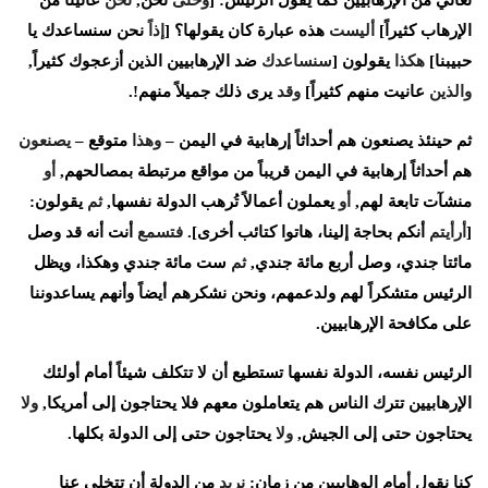
تعاني
من
الإرهابيين
كما
يقول
الرئيس
: [
وحتى
نحن
,
نحن
عانينا
من
الإرهاب
كثيراً
]
أليست
هذه
عبارة
كان
يقولها؟
[
إذاً
نحن
سنساعدك
يا
حبيبنا
]
هكذا
يقولون
[
سنساعدك
ضد
الإرهابيين
الذين
أزعجوك
كثيراً
,
والذين
عانيت
منهم
كثيراً
]
وقد
يرى
ذلك
جميلاً
منهم
!.
ثم
حينئذ
يصنعون
هم
أحداثاً
إرهابية
في
اليمن
–
وهذا
متوقع
–
يصنعون
هم
أحداثاً
إرهابية
في
اليمن
قريباً
من
مواقع
مرتبطة
بمصالحهم
,
أو
منشآت
تابعة
لهم
,
أو
يعملون
أعمالاً
تُرهب
الدولة
نفسها
,
ثم
يقولون
:
[
أرأيتم
أنكم
بحاجة
إلينا،
هاتوا
كتائب
أخرى
].
فتسمع
أنت
أنه
قد
وصل
مائتا
جندي،
وصل
أربع
مائة
جندي
,
ثم
ست
مائة
جندي
وهكذا،
ويظل
الرئيس
متشكراً
لهم
ولدعمهم،
ونحن
نشكرهم
أيضاً
وأنهم
يساعدوننا
على
مكافحة
الإرهابيين
.
الرئيس
نفسه،
الدولة
نفسها
تستطيع
أن
لا
تتكلف
شيئاً
أمام
أولئك
الإرهابيين
تترك
الناس
هم
يتعاملون
معهم
فلا
يحتاجون
إلى
أمريكا
,
ولا
يحتاجون
حتى
إلى
الجيش
,
ولا
يحتاجون
حتى
إلى
الدولة
بكلها
.
كنا
نقول
أمام
الوهابيين
من
زمان
:
نريد
من
الدولة
أن
تتخلى
عنا