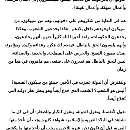
وأعمال
منهكة
,
وأعمال
ثقيلة؟
.
هم
في
البداية
من
شكروهم
على
دخولهم،
وهم
من
سيبكون
,
من
سيبكون
لوجودهم
داخل
بلادهم
..
هكذا
يخدعون
الشعوب،
وهكذا
يخدعون
الحكومات،
ولقد
أخبرنا
الله
كثيراً
عنهم
بأنهم
يخادعون،
وأنهم
يلبسون
الحق
بالباطل،
فيقدم
لك
مَكره
وعداءه
وكيده
ومؤامرته
ضدك
بصورة
النصح
,
والحرص
على
المصلحة
,
والخدمة
,
والصداقة،
لبس
للحق
بالباطل
هم
قديرون
على
صنعه،
هم
ماهرون
في
هذا
من
زمان
.
ولنفترض
أن
الدولة
عجزت
في
الأخير،
حينئذٍ
من
سيكون
الضحية؟
أليس
هو
الشعب؟
الشعب
الذي
خدع
أيضاً
وهو
ينظر
نظر
دولته
التي
تٌخدَع
أيضاً
.
نقول
لأنفسنا،
ونقول
للدولة،
ونقول
للكبار
وللصغار
:
أن
في
كل
ما
نشاهد
في
البلاد
العربية
والإسلامية
شواهد
كثيرة
يجب
أن
نأخذ
منها
العبرة،
قبل
أن
نكون
نحن
عبرة
للآخرين،
يجب
أن
نأخذ
منها
ما
يكشف