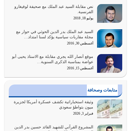
نص مقابلة السيد عبد الملك مع صحيفة لوفيغارو
الغاية من الصلاة هو ذكر الله (أقم الصلاة لذكري) إضافة إلى
الفرنسية.
{وَأَعِدُّوا لَهُمْ مَا…
يوليو 18, 2018
أغسطس 2, 2026
السيد عبد الملك بدر الدين الحوثي في حوار مع
السبب الرئيسي لشقاء الأمة الابتعاد عن كتاب الله والتعدي
مجلة مقاربات سياسية يؤكد لسنا امتداد…
لحدود الله بالإضافات للدين
أغسطس 30, 2016
أغسطس 1, 2026
موقع أنصار الله يجري مقابلة مع الاستاذ يحيى أبو
أبرز أسباب الشقاء هو الإعراض عن ذكر الله وعن هدى الله
عواضة بمناسبة الذكرى السنوية…
المتمثل في القرآن الكريم
أغسطس 15, 2016
يوليو 31, 2026
أولياء الشيطان كلما كانوا أكثر ولاءً وطاعة للشيطان كلما كانوا
متابعات وصحافة
أكثر ضعفاً
يوليو 30, 2026
وثيقة استخباراتية تكشف عسكرة أمريكا لجزيرة
ميون بتواطؤ سعودي
وعد الله تعالى من يُقتل في سبيله بالحياة الأبدية والرزق
فبراير 3, 2026
والاستبشار والنجاة والخلود في…
يوليو 29, 2026
المشروع القرآني للشهيد القائد حسين بدر الدين