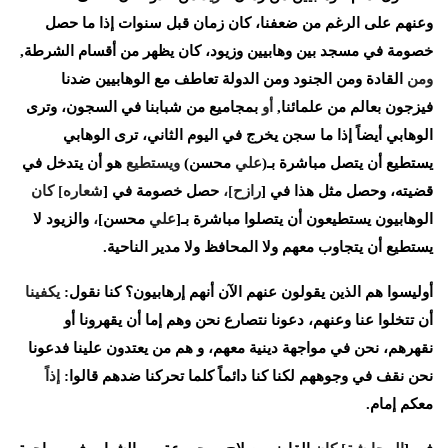
وعنهم
على
الرغم
من
ضعفنا،
كان
زمان
قبل
سنوات
إذا
ما
حصل
خصومة
في
مسجد
بين
وهابيين
وزيود،
كان
يظهر
من
أقسام
الشرطة
,
ومن
القادة
ومن
الجنود
ومن
الدولة
تعاطف
مع
الوهابيين
ضدنا
فيزجون
بعالم
من
علمائنا
,
أو
بمجاميع
من
شبابنا
في
السجون،
وترى
الوهابي
أيضاً
إذا
ما
سجن
يخرج
في
اليوم
الثاني،
ترى
الوهابي
يستطيع
أن
يتصل
مباشرة
بـ
(
علي
محسن
)
ويستطيع
هو
أن
يتدخل
في
قضيته،
وحصل
مثل
هذا
في
[
رازح
]
،
حصل
خصومة
في
[
شعاره
]
كان
الوهابيون
يستطيعون
أن
يتصلوا
مباشرة
بـ
[
علي
محسن
]
،
والزيود
لا
يستطيع
أن
يتجاوب
معهم
ولا
المحافظ
ولا
مدير
الناحية
.
أوليسوا
هم
الذين
يقولون
عنهم
الآن
أنهم
إرهابيون؟
كنا
نقول
:
يكفينا
أن
تتخلوا
عنا
وعنهم،
دعونا
نتصارع
نحن
وهم
إما
أن
يقهرونا
أو
نقهرهم،
نحن
في
مواجهة
دينية
معهم،
و
هم
من
يعتدون
علينا
فدعونا
نحن
نقف
في
وجوههم
لكنا
كنا
دائماً
كلما
تحركنا
ضدهم
قالوا
:
إذاً
معكم
إمام
.