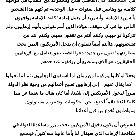
في
[
المحابشة
]
كان
القاضي
صلاح
ومجموعة
من
الشباب
في
مواجهة
كلامية
مع
وهابيين
قبل
سنوات
–
قبل
الوحدة
–
ثم
يُتهم
هذا
الشخص
بأنه
يريد
الإمامة
,
وأنه
يريد
أن
يعمل
إمامة
!
كانت
الإمامة
يواجهون
الناس
بها
في
كل
موقف،
هؤلاء
الذين
أنتم
تقولون
بأنهم
إرهابيون
ولم
تتركونا
نواجههم،
وكنتم
أنتم
من
تقفون
معهم،
وكنتم
أنتم
من
تشجعونهم،
هاأنتم
أيضاً
تقبلون
أن
يدخل
الأمريكيون
اليمن
بحجة
مطاردتهم
!
نقول
من
جديد
:
دعوا
الشعب
هو
يتعامل
مع
الإرهابيين
الحقيقيين،
هو
الذي
يستطيع
أن
يوقفهم
عند
حدهم
.
وفعلاً
لو
كانوا
يتركوننا
من
زمان
لما
استقوى
الوهابيون،
ثم
لما
تحولوا
–
كما
يقال
عنهم
–
إلى
إرهابيين
تصبح
أعمالهم
من
وجهة
نظر
الدولة
مبرراً
لدخول
الأمريكيين
إلى
بلادنا،
أما
كان
هناك
ما
يغنينا
عن
هذا
كله؟
لكننا
دائماً
نُخدع،
نحن
..
حكومات
,
وشعوب
,
مسئولون
,
ومواطنون
نُخدع
من
قبل
أعدائنا
.
لنفترض
أن
يكون
دخول
الأمريكيين
تحت
مبرر
مساعدة
الدولة
في
مكافحة
الإرهاب
الذي
سيقال
لنا
بأننا
عانينا
منه
كثيراً
,
فيتجمع