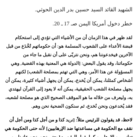
الشهيد القائد السيد حسين بدر الدين الحوثي
.
خطر دخول أمريكا اليمن صـ
7
1
ـ
20
.
لقد ظهر في هذا الزمان أن من الأشياء التي تؤدي إلى استحكام
قبضة الأعداء على الشعوب المسلمة هو
:
أن حكوماتهم تُخْدَع من قبل
الآخرين فيخدعوننا هم، ونحن نتربّى على أن نقبل ما جاء من
حكوماتنا، وقد يقول البعض
: [
الدولة هي المعنية بهذه القضية
,
وهي
المسؤولة عن هذا الأمر، وهي التي تهتم بمصلحة الشعب
]
لكنهم
أشخاص كمثلنا، يمكن أن يُخدع، يمكن أن يجهل أشياء كثيرة، يمكن أن
يجهل مصلحة الشعب الحقيقية، يمكن أنه لا يعود إلى القرآن ليهتدي
به، وليعرف من خلاله ما هو الموقف الصحيح الذي هو مصلحة لشعبه،
فقد يُخدعون ونحن نُخدع، ثم سنكون الضحية نحن وهم
.
لاحظ،
قد
يقولون
للرئيس
مثلاً
: [
نريد
كذا
و
من
أجل
كذا
ومن
أجل
أن
نقف
مع
الحكومة
في
مساعدتها
ضد
الإرهابيين
]
لأنه
حتى
الحكومة
هي