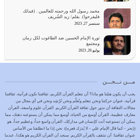
أي أمة تتفرق في الدين وتتفرق في كيانها معناه أنها أصبحت
محمد رسول الله ورحمته للعالمين.. (فبذلك
أمة عاجزة عن النهوض…
فليفرحوا). بقلم/ زيد الشُريف
يوليو 23, 2026
سبتمبر 27, 2023
يجب أن نعود جميعاً الى القرآن وعندنا أخطاء جميعاً لنعتصم
ثورة الإمام الحسين ضد الطاغوت لكل زمان
بحبل الله جميعاً وليس كل…
ومجتمع
يوليو 22, 2026
يوليو 26, 2023
المُلك كله لله تعالى يؤتيه من يشاء وينزعه ممن يشاء ويعز من
يشاء ويذل من يشاء
يوليو 21, 2026
مـــن نـــحـــن
{إِنَّ الدِّينَ عِنْدَ اللَّهِ الْإسْلامُ} الدين الذي شرعه الله للناس في
يجب أن يكون همّنا هو ماذا؟ أن نتعلم القرآن الكريم، ثقافتنا تكون قرآنية، ثقافتنا
كل زمان…
قرآنية، عنوان حركتنا ونحن نتعلم ونُعلّم ونحن نُرْشِد ونحن في أي مجال من
يوليو 19, 2026
مجالات الثقافة أن ندور حول ثقافة القرآن الكريم. القرآن علوم واسعة، القرآن
معارف عظيمة، القرآن أوسع من الحياة، أوسع مما يمكن أن يستوعبه ذهنك، مما
الوظيفة عبارة عن مسؤولية يجب النهوض بها كما ينبغي لكي
يمكن أن تستوعبه أنت كإنسان في مداركك، القرآن واسع جداً، وعظيم جداً، هو
تتحقق الحقوق للجميع
((بحر – كما قال الإمام علي – لا يُدرَك قعره)). نحن إذا ما انطلقنا من الأساس
يوليو 18, 2026
عنوان ثقافتنا: أن نتثقف بالقرآن الكريم. سنجد أن القرآن الكريم هو هكذا، عندما