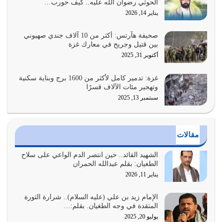
الحوثي رضوان الله عليه.. كيف حورب…
القرآن الكريم هو أهم مصدر لمعرفة رسول الله معرفة سيرته
يناير 14, 2026
معرفة شخصيته معرفة عظمته
يوليو 28, 2026
صحيفة هآرتس: أكثر من 10 آلاف جندي صهيوني
بين قتيل وجريح في معارك غزة
هل نحن من الصالحين؟ قيِّم نفسك هنا اترك القرآن على أصله
أكتوبر 31, 2025
وأعرض نفسك، وأعرض ما لديك على…
يوليو 27, 2026
غزة: تدمير كامل لأكثر من 1600 برج وبناية سكنية
وتهجير مئات الآلاف قسرًا
سبتمبر 13, 2025
عندما يكون عدوك هو عدو الله معناه أن تكون نقاط الضعف
فيه كثيرة وسينصرك الله عليه إذا…
يوليو 26, 2026
مقالات
أراد الله لهذه الأمة ان تكون خير امة أخرجت للناس بالنهوض
بالأمر بالمعروف والنهي عن…
الشهيد القائد.. حين انتصر الدم الواعي على سلاح
الطغيان: بقلم عبدالله الحمران
يوليو 25, 2026
يناير 11, 2026
الدين الذي شرعه الله لا يجوز أن يخضع لآرائنا وأهوائنا
واجتهاداتنا لأننا سنختلف ونتفرق
الإمام زيد بن علي (عليه السلام).. شرارة الثورة
المتقدة في وجه الطغيان. بقلم:…
يوليو 24, 2026
يوليو 20, 2025