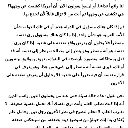
لنا
واقع
أعداءنا
.
أو
ليسوا
يقولون
الآن
:
أن
أمريكا
كشفت
عن
وجهها؟
هي
تكشف
عن
وجهها
ثم
أنت
من
لا
تزال
قابلاً
لأن
تُخدع
بها
.
ثم
إذا
كان
هناك
مسؤول
في
الدولة
هذه
,
أو
في
تلك
الدولة،
شأن
الأمة
العربية
هو
شأن
واحد
,
إذا
ما
كان
هناك
مسؤول
يرى
نفسه
مضطراً
فلا
يحاول
أن
يفرض
واقع
ضعفه
على
شعبه،
إذا
كان
يرى
نفسه
هو
أنه
مضطر
وهو
ينظر
إلى
مصالحه،
ينظر
إلى
نفسه
أنه
قد
ثقل
بممتلكاته،
بقصوره
بأرصدته
في
البنوك،
بعهود
,
بمواثيق
بينه
وبين
أولئك،
فيرى
نفسه
أنه
مضطر
إلى
شيء
من
هذا،
وهو
يعرف
في
قرارة
نفسه
أن
فيه
ضرراً
على
شعبه
فلا
يحاول
أن
يفرض
ضعفه
على
الآخرين
.
نحن
نقول
:
هذه
حالة
سيئة
حتى
عند
من
يحملون
الدين
,
واسم
الدين
أنه
إذا
كنت
تطلب
العلم
وأنت
ترى
نفسك
أنك
تحمل
نفسية
ضعيفة
..
لا
تقـرب
العلم،
لا
تتعلم
لتصبح
في
نظر
الآخرين
رجل
دين
,
وحامل
علم
يُقتَدَى
به؛
إنك
حينئذٍ
من
سيصبغ
دينه
بضعفه،
من
سينعكس
ضعفه
على
مواقفه
الدينية
..
لا
يجوز
هذا
حتى
في
العمل
لله
.