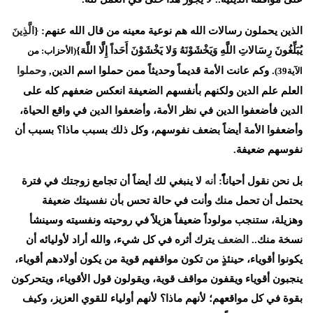
الذين
يحملون
رسالات
الله
هم
نوعية
معينه
من
قال
الله
عنهم
: {
الَّذِينَ
يُبَلِّغُونَ
رِسَالاتِ
اللَّهِ
وَيَخْشَوْنَهُ
وَلا
يَخْشَوْنَ
أَحَداً
إِلَّا
اللَّهَ
}
(
الأحزاب
:
من
.
وكم
عانت
الأمة
قديماً
وحديثاً
ممن
حملوا
اسم
الدين
,
وحملوا
الآية
39)
العلم
علم
الدين
ولكنهم
بأنفسهم
الضعيفة
انعكس
ضعفهم
كله
على
الدين
فأضعفوا
الدين
في
نظر
الأمة،
وأضعفوا
الدين
في
واقع
الحياة،
وأضعفوا
الأمة
أيضاً
بضعف
نفوسهم،
وكل
ذلك
بسبب
ماذا؟
بسبب
أن
نفوسهم
ضعيفة
.
بل
نحن
نقول
أحياناًً
:
أنه
لا
ينبغي
لك
أيضاً
أن
تجامع
زوجتك
في
فترة
يحتمل
أن
تحمل
منك
وأنت
في
حالة
تحس
بأن
نفسيتك
ضعيفة
وهزيلة،
ستنجب
مولوداً
ضعيفاً
هزيلاً
في
روحيته
ونفسيته
وسينشأ
نسخة
منك
..
الضعف
يترك
أثره
في
كل
شيء،
والله
أراد
لأوليائه
أن
يكونوا
أقوياء،
حينئذٍ
من
تكون
مواقفهم
قوية
من
يكون
أولادهم
أقوياء،
ينجبون
أقوياء
ويقفون
مواقف
قوية،
ويقولون
قول
الأقوياء،
ويتحركون
بقوة
في
كل
مواقعهم؛
لأنهم
ماذا؟
لأنهم
أولياء
للقوي
العزيز،
وكيف