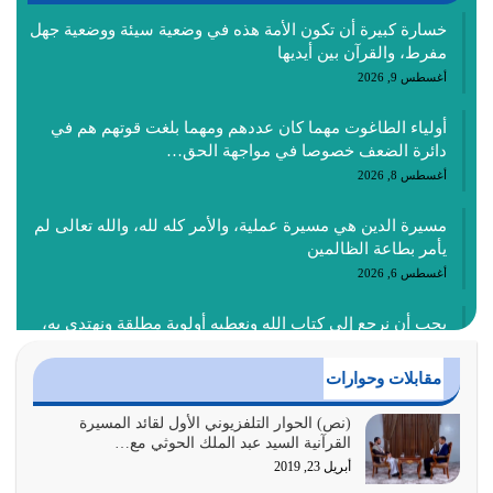
خسارة كبيرة أن تكون الأمة هذه في وضعية سيئة ووضعية جهل
مفرط، والقرآن بين أيديها
أغسطس 9, 2026
أولياء الطاغوت مهما كان عددهم ومهما بلغت قوتهم هم في
دائرة الضعف خصوصا في مواجهة الحق…
أغسطس 8, 2026
مسيرة الدين هي مسيرة عملية، والأمر كله لله، والله تعالى لم
يأمر بطاعة الظالمين
أغسطس 6, 2026
يجب أن نرجع إلى كتاب الله ونعطيه أولوية مطلقة ونهتدي به،
ونتبعه إتباعاً عملياً كما هو…
أغسطس 4, 2026
مقابلات وحوارات
عندما لم تؤخذ منهجية تعليم الناس من خلال القرآن الكريم
(نص) الحوار التلفزيوني الأول لقائد المسيرة
القرآنية السيد عبد الملك الحوثي مع…
حصل ضياع للأمة وضياع للأجيال
أبريل 23, 2019
أغسطس 3, 2026