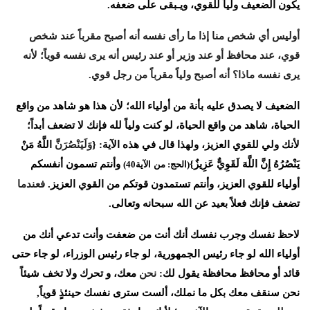
يكون
الضعيف
ولياً
للقوي،
ويـبقى
على
ضعفه
.
أوليس أي شخص منا إذا ما رأى نفسه أنه أصبح مقرباً عند شخص
قوي، عند محافظ أو عند وزير أو عند رئيس أنه يرى نفسه قوياً؛ لأنه
يرى نفسه ماذا؟ أنه أصبح ولياً مقرباً من رجل قوي
.
الضعيف
لا
يصدق
عليه
بأنة
من
أولياء
الله؛
لأن
هذا
هو
شاهد
من
واقع
الحياة،
شاهد
من
واقع
الحياة،
لو
كنت
ولياً
لله
فإنك
لا
تضعف
أبداً؛
لأنك
ولي
للقوي
العزيز،
ولهذا
قال
في
هذه
الآية
: {
وَلَيَنْصُرَنَّ
اللَّهُ
مَنْ
يَنْصُرُهُ
إِنَّ
اللَّهَ
لَقَوِيٌّ
عَزِيزٌ
}
وأنتم
تسمون
أنفسكم
(
الحج
:
من
الآية
40)
أولياء
للقوي
العزيز،
وأنتم
تستمدون
قوتكم
من
القوي
العزيز
.
فعندما
تضعف
فإنك
فعلاً
بعيد
عن
الله
سبحانه
وتعالى
.
لاحظ
نفسك
وجرب
نفسك
أنك
أنت
من
ضعفت
وأنت
تدعي
أنك
من
أولياء
الله
لو
جاء
رئيس
الجمهورية،
لو
جاء
رئيس
الوزراء،
لو
جاء
حتى
قائد
أو
محافظ
محافظة
يقول
لك
:
نحن
معك،
و
تحرك
ولا
تخف
شيئاً
نحن
سنقف
معك
بكل
ما
نملك،
ألست
سترى
نفسك
حينئذٍ
قوياً
,