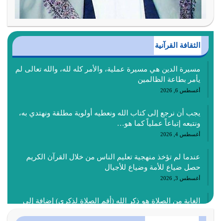
الثقافة القرآنية
مسيرة الدين هي مسيرة عملية، والأمر كله لله، والله تعالى لم
يأمر بطاعة الظالمين
أغسطس 6, 2026
يجب أن نرجع إلى كتاب الله ونعطيه أولوية مطلقة ونهتدي به،
ونتبعه إتباعاً عملياً كما هو…
أغسطس 4, 2026
عندما لم تؤخذ منهجية تعليم الناس من خلال القرآن الكريم
حصل ضياع للأمة وضياع للأجيال
أغسطس 3, 2026
الغاية من الصلاة هو ذكر الله (أقم الصلاة لذكري) إضافة إلى
{وَأَعِدُّوا لَهُمْ مَا…