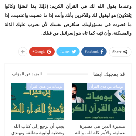
وعندما يقول الله لك في القرآن الكريم
ذَلِكَ بِمَا عَصَوْا وَكَانُوا
: {
يَعْتَدُونَ
هو ليقول لك وللآخرين بأنك وأنت إذا ما عصيت واعتديت، إذا
}
ما قصرت في مسؤوليتك، ستُعَرض نفسك لأن تضرب عليك الذلة
والمسكنة، وأن تَتِيه كما تاه بنو إسرائيل من قبلك
.
Google+
Twitter
Facebook
Share
قد يعجبك ايضا
المزيد عن المؤلف
يوميات من هدي القرآن
يوميات من هدي القرآن
مسيرة الدين هي مسيرة
يجب أن نرجع إلى كتاب الله
عملية، والأمر كله لله، والله
ونعطيه أولوية مطلقة ونهتدي