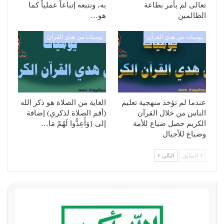
تعالى لم يأمر بطاعة
به، ونتبعه إتباعاً عملياً كما
الظالمين
هو…
يوميات من هدي القرآن
يوميات من هدي القرآن
عندما لم تؤخذ منهجية تعليم
الغاية من الصلاة هو ذكر الله
الناس من خلال القرآن
(أقم الصلاة لذكري) إضافة
الكريم حصل ضياع للأمة
إلى {وَأَعِدُّوا لَهُمْ مَا…
وضياع للأجيال
السابق
التالي