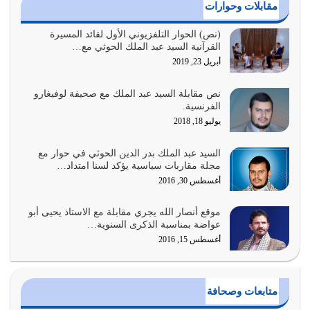
أغسطس 2, 2026
مقابلات وحوارات
السبب الرئيسي لشقاء الأمة الابتعاد عن كتاب الله والتعدي
(نص) الحوار التلفزيوني الأول لقائد المسيرة
القرآنية السيد عبد الملك الحوثي مع…
لحدود الله بالإضافات للدين
أبريل 23, 2019
أغسطس 1, 2026
نص مقابلة السيد عبد الملك مع صحيفة لوفيغارو
أبرز أسباب الشقاء هو الإعراض عن ذكر الله وعن هدى الله
الفرنسية.
المتمثل في القرآن الكريم
يوليو 18, 2018
يوليو 31, 2026
السيد عبد الملك بدر الدين الحوثي في حوار مع
أولياء الشيطان كلما كانوا أكثر ولاءً وطاعة للشيطان كلما كانوا
مجلة مقاربات سياسية يؤكد لسنا امتداد…
أكثر ضعفاً
أغسطس 30, 2016
يوليو 30, 2026
موقع أنصار الله يجري مقابلة مع الاستاذ يحيى أبو
وعد الله تعالى من يُقتل في سبيله بالحياة الأبدية والرزق
عواضة بمناسبة الذكرى السنوية…
والاستبشار والنجاة والخلود في…
أغسطس 15, 2016
يوليو 29, 2026
القرآن الكريم هو أهم مصدر لمعرفة رسول الله معرفة سيرته
متابعات وصحافة
معرفة شخصيته معرفة عظمته
يوليو 28, 2026