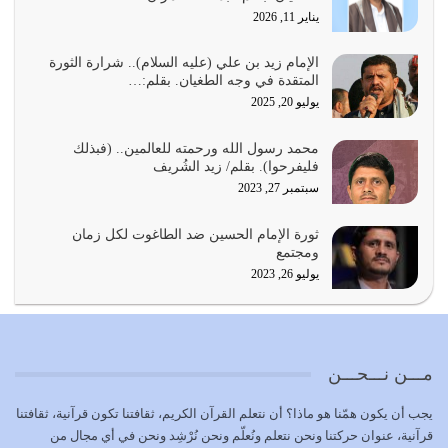
يناير 11, 2026
يجب أن نعود جميعاً الى القرآن وعندنا أخطاء جميعاً لنعتصم
بحبل الله جميعاً وليس كل…
الإمام زيد بن علي (عليه السلام).. شرارة الثورة
المتقدة في وجه الطغيان. بقلم:…
يوليو 22, 2026
يوليو 20, 2025
المُلك كله لله تعالى يؤتيه من يشاء وينزعه ممن يشاء ويعز من
محمد رسول الله ورحمته للعالمين.. (فبذلك
يشاء ويذل من يشاء
فليفرحوا). بقلم/ زيد الشُريف
يوليو 21, 2026
سبتمبر 27, 2023
{إِنَّ الدِّينَ عِنْدَ اللَّهِ الْإسْلامُ} الدين الذي شرعه الله للناس في
ثورة الإمام الحسين ضد الطاغوت لكل زمان
كل زمان…
ومجتمع
يوليو 19, 2026
يوليو 26, 2023
الوظيفة عبارة عن مسؤولية يجب النهوض بها كما ينبغي لكي
تتحقق الحقوق للجميع
يوليو 18, 2026
مـــن نـــحـــن
بعض صفات المتقين {الصَّابِرِينَ وَالصَّادِقِينَ وَالْقَانِتِينَ
يجب أن يكون همّنا هو ماذا؟ أن نتعلم القرآن الكريم، ثقافتنا تكون قرآنية، ثقافتنا
وَالْمُنْفِقِينَ…
قرآنية، عنوان حركتنا ونحن نتعلم ونُعلّم ونحن نُرْشِد ونحن في أي مجال من
يوليو 17, 2026