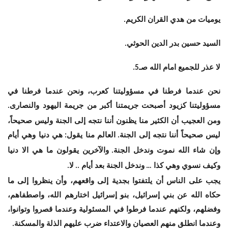
يوميات من هدي القران الكريم
.
السيد حسين بدر الدين الحوثي
.
لا عذر للجميع امام الله صـ
5.
نحن عندما فرطنا في مسؤوليتنا كعرب، ونحن عندما فرطنا في
مسؤوليتنا كزيود أصبحت جريمتنا أكبر من جريمة اليهود والنصارى
.
ومن العجيب أن الكثير منا يظنون أننا نتجه إلى الجنة وليس صحيحاً،
ليس صحيحاً أننا نتجه إلى الجنة
العالم منا يقول
هي دنيا وهي أيام
:
.
وإن شاء الله نموت وندخل الجنة
والآخرين يقولون ما هي الا دنيا
.
وكيف نسوي وهي كذا
وندخل الجنة بعد أيام
لا
.
..
…
يجب على الناس أن يلتفتوا بجدية إلى واقعهم، وأن ينظروا إلى ما
حكاه الله عن بني إسرائيل، بنو إسرائيل اختارهم الله، واصطفاهم،
وفضلهم، ولكنهم عندما فرطوا في المسئولية وعندما قصروا وتوانوا،
وعندما انطلق منهم العصيان والاعتداء ضرب عليهم الذلة والمسكنة
.