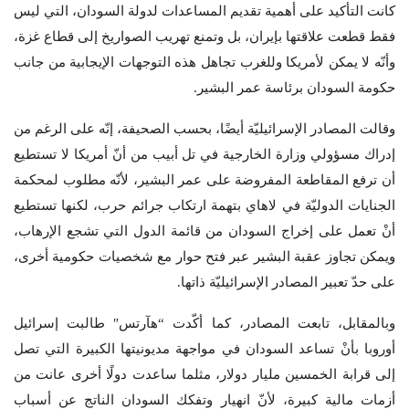
كانت التأكيد على أهمية تقديم المساعدات لدولة السودان، التي ليس
فقط قطعت علاقتها بإيران، بل وتمنع تهريب الصواريخ إلى قطاع غزة،
وأنّه لا يمكن لأمريكا وللغرب تجاهل هذه التوجهات الإيجابية من جانب
حكومة السودان برئاسة عمر البشير.
وقالت المصادر الإسرائيليّة أيضًا، بحسب الصحيفة، إنّه على الرغم من
إدراك مسؤولي وزارة الخارجية في تل أبيب من أنّ أمريكا لا تستطيع
أن ترفع المقاطعة المفروضة على عمر البشير، لأنّه مطلوب لمحكمة
الجنايات الدوليّة في لاهاي بتهمة ارتكاب جرائم حرب، لكنها تستطيع
أنْ تعمل على إخراج السودان من قائمة الدول التي تشجع الإرهاب،
ويمكن تجاوز عقبة البشير عبر فتح حوار مع شخصيات حكومية أخرى،
على حدّ تعبير المصادر الإسرائيليّة ذاتها.
وبالمقابل، تابعت المصادر، كما أكّدت “هآرتس″ طالبت إسرائيل
أوروبا بأنْ تساعد السودان في مواجهة مديونيتها الكبيرة التي تصل
إلى قرابة الخمسين مليار دولار، مثلما ساعدت دولًا أخرى عانت من
أزمات مالية كبيرة، لأنّ انهيار وتفكك السودان الناتج عن أسباب