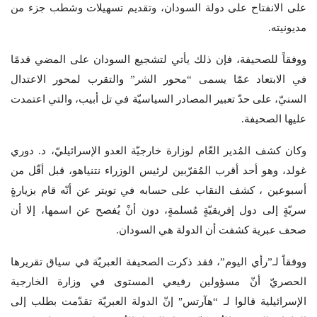
على الانفتاح على دولة السودان، وتقديم تسهيلات وشطب جزء من
مديونيته.
ووفقاً للصحيفة، فإن ذلك يأتي لتشجيع السودان على المضي قدمًا
في الابتعاد عمّا يسمى “محور الشر” والتقرب لمحور الاعتدال
السنيّ، على حدّ تعبير المصادر السياسيّة في تل أبيب، والتي اعتمدت
عليها الصحيفة.
وكان كشف المُدير العّام لوزارة خارجيّة العدو الإسرائيليّ، د. دوري
غولد، وهو أحد أقرب المُقرّبين لرئيس الوزراء نتنياهو، قبل أقّل من
أسبوعين ، كشف النقاب على حسابه في تويتر عن أنّه قام بزيارةٍ
سريّةٍ إلى دول إفريقيّةٍ مُسلمةٍ، دون أنْ يُفصح عن اسمها، إلا أن
صحف عبرية كشفت أن الدولة هي السودان.
ووفقاً لـ”رأي اليوم”، فقد ذكرت الصحيفة العبريّة في سياق تقريرها
الحصريّ أنّ مسؤولين رفيعي المستوى في وزارة الخارجية
الإسرائيلية قالوا لـ “هآرتس″ إنّ الدولة العبريّة تقدّمت بطلب إلى