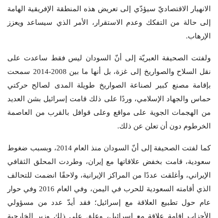
الانهيار الاقتصاديّ سيؤدّي إلى تعريض هذه المنطقة الإفريقية الهامة
إلى حالة من التفكك وعدم الاستقرار، الأمر الذي سيساعد ويعزز
الإرهاب.
ولفتت الصحيفة العبريّة إلى أنّ السودان ليس فقط ساعدت على
نقل السلاح والصواريخ إلى غزة، بل أنها ما بين 2008-2014 سمحت
بإقامة مصنع كبير لصناعة الصواريخ طويلة المدى لصالح حركتي
حماس والجهاد الإسلامي، وردًا على ذلك قامت إسرائيل بشن العديد
من الهجمات الجوية على مواقع وعلى قوافل بالقرب من العاصمة
الخرطوم دون أن تعلن عن ذلك.
كما لفتت الصحيفة إلى أنّ السودان منذ العام 2014، وبسبب ضغوط
سعودية، قامت بخفض علاقاتها مع إيران، وطردت المحلق الثقافي
الإيراني، وأغلقت عددًا من المراكز الإيرانية، ولاحقًا انضمت للتحالف
الذي أقامته السعودية للحرب في اليمن، وفي العام 2016 وفي حوار
عام حول تطبيع العلاقة مع إسرائيل؛ فقد أيدّ عدد من مسؤولي
الأحزاب إقامة علاقة مع إسرائيل، وعلق على ذلك وزير الخارجية