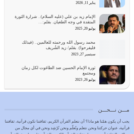
يناير 11, 2026
أي أمة تتفرق في الدين وتتفرق في كيانها معناه أنها أصبحت
أمة عاجزة عن النهوض…
الإمام زيد بن علي (عليه السلام).. شرارة الثورة
المتقدة في وجه الطغيان. بقلم:…
يوليو 23, 2026
يوليو 20, 2025
يجب أن نعود جميعاً الى القرآن وعندنا أخطاء جميعاً لنعتصم
محمد رسول الله ورحمته للعالمين.. (فبذلك
بحبل الله جميعاً وليس كل…
فليفرحوا). بقلم/ زيد الشُريف
يوليو 22, 2026
سبتمبر 27, 2023
المُلك كله لله تعالى يؤتيه من يشاء وينزعه ممن يشاء ويعز من
ثورة الإمام الحسين ضد الطاغوت لكل زمان
يشاء ويذل من يشاء
ومجتمع
يوليو 21, 2026
يوليو 26, 2023
{إِنَّ الدِّينَ عِنْدَ اللَّهِ الْإسْلامُ} الدين الذي شرعه الله للناس في
كل زمان…
يوليو 19, 2026
مـــن نـــحـــن
الوظيفة عبارة عن مسؤولية يجب النهوض بها كما ينبغي لكي
يجب أن يكون همّنا هو ماذا؟ أن نتعلم القرآن الكريم، ثقافتنا تكون قرآنية، ثقافتنا
تتحقق الحقوق للجميع
قرآنية، عنوان حركتنا ونحن نتعلم ونُعلّم ونحن نُرْشِد ونحن في أي مجال من
يوليو 18, 2026