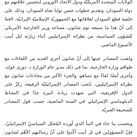
الولايات المتحدة الأمريكيّة ودول الاتحاد الأوروبي لتحسين علاقتهم مع
دولة السودان، وتقديم خطوات حسن نوايا تجاه السودان، وذلك على
خلفية قطع السودان لعلاقاتها مع الجمهوريّة الإسلاميّة الإيرانيّة، لافتةً
إلى أنّ هذا ما سمعه توم شانون، مساعد وزير الخارجية الأمريكي
للشؤون السياسية، من نظرائه الإسرائيليين أثناء زيارته لتل أبيب
الأسبوع الماضي.
ولفتت المصادر عينها إلى أنّ شانون أجرى العديد من اللقاءات مع
طواقم وزارة الخارجية، بما في ذلك مدير عام الوزارة د. دوري غولد،
وأجرى أيضًا لقاءً مع نتنياهو، والجزء الأكبر من محادثات شانون مع
نظرائه الإسرائيليين، تابعت المصادر الإسرائيليّة الرفيعة، ركزّ على
الدول الإفريقية، التي شهدت زيادة كبيرة جدًا في النشاط
الدبلوماسي الإسرائيلي في السنة الماضية، حسب قول المصادر
للصحيفة العبريّة.
وبحسب ما جاء في النبأ الذي أورده المُحلل السياسيّ الإسرائيليّ،
فإنّ المسؤولين في تل أبيب أكّدوا على أنّ رسالتهم الأهّم لشانون