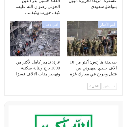
عسكرة أمريكا لجزيرة ميون
القائد حسين بدر الدين
بتواطؤ سعودي
الحوثي رضوان الله عليه..
كيف حورب وكيف…
أهم الأخبار
أهم الأخبار
صحيفة هآرتس: أكثر من 10
غزة: تدمير كامل لأكثر من
آلاف جندي صهيوني بين
1600 برج وبناية سكنية
قتيل وجريح في معارك غزة
وتهجير مئات الآلاف قسرًا
السابق
التالي