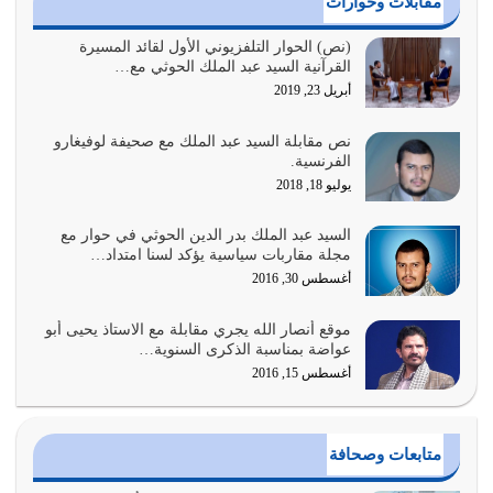
مقابلات وحوارات
الغاية من الصلاة هو ذكر الله (أقم الصلاة لذكري) إضافة إلى
(نص) الحوار التلفزيوني الأول لقائد المسيرة
القرآنية السيد عبد الملك الحوثي مع…
{وَأَعِدُّوا لَهُمْ مَا…
أبريل 23, 2019
أغسطس 2, 2026
نص مقابلة السيد عبد الملك مع صحيفة لوفيغارو
السبب الرئيسي لشقاء الأمة الابتعاد عن كتاب الله والتعدي
الفرنسية.
لحدود الله بالإضافات للدين
يوليو 18, 2018
أغسطس 1, 2026
السيد عبد الملك بدر الدين الحوثي في حوار مع
أبرز أسباب الشقاء هو الإعراض عن ذكر الله وعن هدى الله
مجلة مقاربات سياسية يؤكد لسنا امتداد…
المتمثل في القرآن الكريم
أغسطس 30, 2016
يوليو 31, 2026
موقع أنصار الله يجري مقابلة مع الاستاذ يحيى أبو
أولياء الشيطان كلما كانوا أكثر ولاءً وطاعة للشيطان كلما كانوا
عواضة بمناسبة الذكرى السنوية…
أكثر ضعفاً
أغسطس 15, 2016
يوليو 30, 2026
وعد الله تعالى من يُقتل في سبيله بالحياة الأبدية والرزق
متابعات وصحافة
والاستبشار والنجاة والخلود في…
يوليو 29, 2026