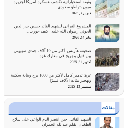
وثيقة استخباراتية تكشف عسكرة أمريكا لجزيرة
ميون بتواطؤ سعودي
القرآن الكريم هو أهم مصدر لمعرفة رسول الله معرفة سيرته
فبراير 3, 2026
معرفة شخصيته معرفة عظمته
يوليو 28, 2026
المشروع القرآني للشهيد القائد حسين بدر الدين
الحوثي رضوان الله عليه.. كيف حورب…
هل نحن من الصالحين؟ قيِّم نفسك هنا اترك القرآن على أصله
يناير 14, 2026
وأعرض نفسك، وأعرض ما لديك على…
يوليو 27, 2026
صحيفة هآرتس: أكثر من 10 آلاف جندي صهيوني
بين قتيل وجريح في معارك غزة
عندما يكون عدوك هو عدو الله معناه أن تكون نقاط الضعف
أكتوبر 31, 2025
فيه كثيرة وسينصرك الله عليه إذا…
يوليو 26, 2026
غزة: تدمير كامل لأكثر من 1600 برج وبناية سكنية
وتهجير مئات الآلاف قسرًا
سبتمبر 13, 2025
أراد الله لهذه الأمة ان تكون خير امة أخرجت للناس بالنهوض
بالأمر بالمعروف والنهي عن…
يوليو 25, 2026
مقالات
الدين الذي شرعه الله لا يجوز أن يخضع لآرائنا وأهوائنا
واجتهاداتنا لأننا سنختلف ونتفرق
الشهيد القائد.. حين انتصر الدم الواعي على سلاح
الطغيان: بقلم عبدالله الحمران
يوليو 24, 2026