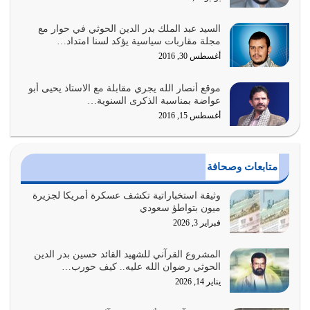
يوليو 31, 2026
السيد عبد الملك بدر الدين الحوثي في حوار مع
أولياء الشيطان كلما كانوا أكثر ولاءً وطاعة للشيطان كلما كانوا
مجلة مقاربات سياسية يؤكد لسنا امتداد…
أكثر ضعفاً
أغسطس 30, 2016
يوليو 30, 2026
موقع أنصار الله يجري مقابلة مع الاستاذ يحيى أبو
وعد الله تعالى من يُقتل في سبيله بالحياة الأبدية والرزق
عواضة بمناسبة الذكرى السنوية…
والاستبشار والنجاة والخلود في…
أغسطس 15, 2016
يوليو 29, 2026
القرآن الكريم هو أهم مصدر لمعرفة رسول الله معرفة سيرته
متابعات وصحافة
معرفة شخصيته معرفة عظمته
يوليو 28, 2026
وثيقة استخباراتية تكشف عسكرة أمريكا لجزيرة
ميون بتواطؤ سعودي
هل نحن من الصالحين؟ قيِّم نفسك هنا اترك القرآن على أصله
فبراير 3, 2026
وأعرض نفسك، وأعرض ما لديك على…
يوليو 27, 2026
المشروع القرآني للشهيد القائد حسين بدر الدين
الحوثي رضوان الله عليه.. كيف حورب…
عندما يكون عدوك هو عدو الله معناه أن تكون نقاط الضعف
يناير 14, 2026
فيه كثيرة وسينصرك الله عليه إذا…
يوليو 26, 2026