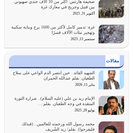
صحيفة هآرتس: أكثر من 10 آلاف جندي صهيوني
بين قتيل وجريح في معارك غزة
أراد الله لهذه الأمة ان تكون خير امة أخرجت للناس بالنهوض
أكتوبر 31, 2025
بالأمر بالمعروف والنهي عن…
يوليو 25, 2026
غزة: تدمير كامل لأكثر من 1600 برج وبناية سكنية
وتهجير مئات الآلاف قسرًا
سبتمبر 13, 2025
الدين الذي شرعه الله لا يجوز أن يخضع لآرائنا وأهوائنا
واجتهاداتنا لأننا سنختلف ونتفرق
يوليو 24, 2026
مقالات
أي أمة تتفرق في الدين وتتفرق في كيانها معناه أنها أصبحت
أمة عاجزة عن النهوض…
الشهيد القائد.. حين انتصر الدم الواعي على سلاح
الطغيان: بقلم عبدالله الحمران
يوليو 23, 2026
يناير 11, 2026
يجب أن نعود جميعاً الى القرآن وعندنا أخطاء جميعاً لنعتصم
بحبل الله جميعاً وليس كل…
الإمام زيد بن علي (عليه السلام).. شرارة الثورة
المتقدة في وجه الطغيان. بقلم:…
يوليو 22, 2026
يوليو 20, 2025
المُلك كله لله تعالى يؤتيه من يشاء وينزعه ممن يشاء ويعز من
محمد رسول الله ورحمته للعالمين.. (فبذلك
يشاء ويذل من يشاء
فليفرحوا). بقلم/ زيد الشُريف
يوليو 21, 2026