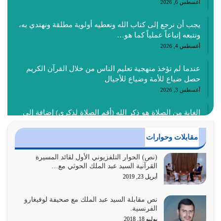
أغسطس 6, 2026
يجب أن نرجع إلى كتاب الله ونعطيه أولوية مطلقة ونهتدي به،
ونتبعه إتباعاً عملياً كما هو…
أغسطس 4, 2026
عندما لم تؤخذ منهجية تعليم الناس من خلال القرآن الكريم
حصل ضياع للأمة وضياع للأجيال
أغسطس 3, 2026
الغاية من الصلاة هو ذكر الله (أقم الصلاة لذكري) إضافة إلى
{وَأَعِدُّوا لَهُمْ مَا…
أغسطس 2, 2026
مقابلات وحوارات
السبب الرئيسي لشقاء الأمة الابتعاد عن كتاب الله والتعدي
(نص) الحوار التلفزيوني الأول لقائد المسيرة
القرآنية السيد عبد الملك الحوثي مع…
لحدود الله بالإضافات للدين
أبريل 23, 2019
أغسطس 1, 2026
نص مقابلة السيد عبد الملك مع صحيفة لوفيغارو
أبرز أسباب الشقاء هو الإعراض عن ذكر الله وعن هدى الله
الفرنسية.
المتمثل في القرآن الكريم
يوليو 18, 2018