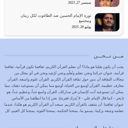
سبتمبر 27, 2023
{إِنَّ الدِّينَ عِنْدَ اللَّهِ الْإسْلامُ} الدين الذي شرعه الله للناس في
ثورة الإمام الحسين ضد الطاغوت لكل زمان
كل زمان…
ومجتمع
يوليو 19, 2026
يوليو 26, 2023
الوظيفة عبارة عن مسؤولية يجب النهوض بها كما ينبغي لكي
تتحقق الحقوق للجميع
يوليو 18, 2026
مـــن نـــحـــن
بعض صفات المتقين {الصَّابِرِينَ وَالصَّادِقِينَ وَالْقَانِتِينَ
يجب أن يكون همّنا هو ماذا؟ أن نتعلم القرآن الكريم، ثقافتنا تكون قرآنية، ثقافتنا
وَالْمُنْفِقِينَ…
قرآنية، عنوان حركتنا ونحن نتعلم ونُعلّم ونحن نُرْشِد ونحن في أي مجال من
يوليو 17, 2026
مجالات الثقافة أن ندور حول ثقافة القرآن الكريم. القرآن علوم واسعة، القرآن
معارف عظيمة، القرآن أوسع من الحياة، أوسع مما يمكن أن يستوعبه ذهنك، مما
الاعتصام بحبل الله أمر إلهي للمؤمنين وهو بمثابة سبب بينهم
يمكن أن تستوعبه أنت كإنسان في مداركك، القرآن واسع جداً، وعظيم جداً، هو
وبين الله يترتب عليه النصر…
((بحر – كما قال الإمام علي – لا يُدرَك قعره)). نحن إذا ما انطلقنا من الأساس
يوليو 16, 2026
عنوان ثقافتنا: أن نتثقف بالقرآن الكريم. سنجد أن القرآن الكريم هو هكذا، عندما
نتعلمه ونتبعه يزكينا، يسمو بنا، يمنحنا الحكمة، يمنحنا القوة، يمنحنا كل القيم، كل
إما أن نحاول أن نكون من أولياء الله فيتم على أيدينا ضرب
القيم التي لما ضاعت ضاعت الأمة بضياعها، كما هو حاصل الآن في وضع
أعدائه أو لا نكون فنُضرب من…
المسلمين، وفي وضع العرب بالذات. وشرف عظيم جداً لنا، ونتمنى أن نكون
يوليو 15, 2026