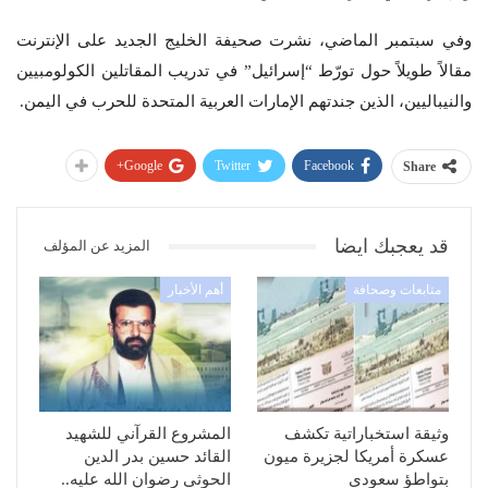
وفي سبتمبر الماضي، نشرت صحيفة الخليج الجديد على الإنترنت
مقالاً طويلاً حول تورّط “إسرائيل” في تدريب المقاتلين الكولومبيين
والنيباليين، الذين جندتهم الإمارات العربية المتحدة للحرب في اليمن.
Google+
Twitter
Facebook
Share
قد يعجبك ايضا
المزيد عن المؤلف
متابعات وصحافة
أهم الأخبار
وثيقة استخباراتية تكشف
المشروع القرآني للشهيد
عسكرة أمريكا لجزيرة ميون
القائد حسين بدر الدين
بتواطؤ سعودي
الحوثي رضوان الله عليه..