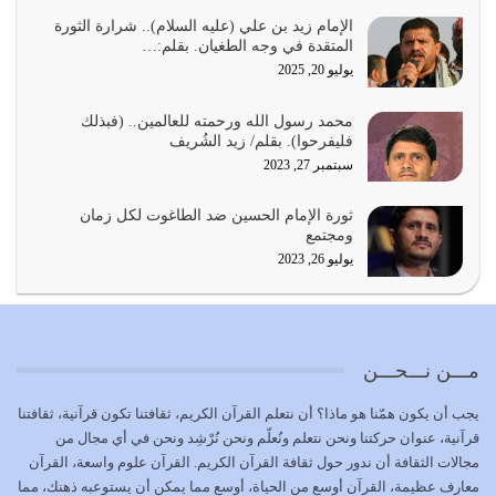
يجب أن نعود جميعاً الى القرآن وعندنا أخطاء جميعاً لنعتصم
بحبل الله جميعاً وليس كل…
الإمام زيد بن علي (عليه السلام).. شرارة الثورة
المتقدة في وجه الطغيان. بقلم:…
يوليو 22, 2026
يوليو 20, 2025
المُلك كله لله تعالى يؤتيه من يشاء وينزعه ممن يشاء ويعز من
محمد رسول الله ورحمته للعالمين.. (فبذلك
يشاء ويذل من يشاء
فليفرحوا). بقلم/ زيد الشُريف
يوليو 21, 2026
سبتمبر 27, 2023
{إِنَّ الدِّينَ عِنْدَ اللَّهِ الْإسْلامُ} الدين الذي شرعه الله للناس في
ثورة الإمام الحسين ضد الطاغوت لكل زمان
كل زمان…
ومجتمع
يوليو 19, 2026
يوليو 26, 2023
الوظيفة عبارة عن مسؤولية يجب النهوض بها كما ينبغي لكي
تتحقق الحقوق للجميع
يوليو 18, 2026
مـــن نـــحـــن
بعض صفات المتقين {الصَّابِرِينَ وَالصَّادِقِينَ وَالْقَانِتِينَ
يجب أن يكون همّنا هو ماذا؟ أن نتعلم القرآن الكريم، ثقافتنا تكون قرآنية، ثقافتنا
وَالْمُنْفِقِينَ…
قرآنية، عنوان حركتنا ونحن نتعلم ونُعلّم ونحن نُرْشِد ونحن في أي مجال من
يوليو 17, 2026
مجالات الثقافة أن ندور حول ثقافة القرآن الكريم. القرآن علوم واسعة، القرآن
معارف عظيمة، القرآن أوسع من الحياة، أوسع مما يمكن أن يستوعبه ذهنك، مما