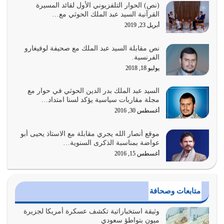
السبب الرئيسي لشقاء الأمة الابتعاد عن كتاب الله والتعدي
(نص) الحوار التلفزيوني الأول لقائد المسيرة
القرآنية السيد عبد الملك الحوثي مع…
لحدود الله بالإضافات للدين
أبريل 23, 2019
أغسطس 1, 2026
نص مقابلة السيد عبد الملك مع صحيفة لوفيغارو
أبرز أسباب الشقاء هو الإعراض عن ذكر الله وعن هدى الله
الفرنسية.
المتمثل في القرآن الكريم
يوليو 18, 2018
يوليو 31, 2026
السيد عبد الملك بدر الدين الحوثي في حوار مع
أولياء الشيطان كلما كانوا أكثر ولاءً وطاعة للشيطان كلما كانوا
مجلة مقاربات سياسية يؤكد لسنا امتداد…
أكثر ضعفاً
أغسطس 30, 2016
يوليو 30, 2026
موقع أنصار الله يجري مقابلة مع الاستاذ يحيى أبو
وعد الله تعالى من يُقتل في سبيله بالحياة الأبدية والرزق
عواضة بمناسبة الذكرى السنوية…
والاستبشار والنجاة والخلود في…
أغسطس 15, 2016
يوليو 29, 2026
القرآن الكريم هو أهم مصدر لمعرفة رسول الله معرفة سيرته
متابعات وصحافة
معرفة شخصيته معرفة عظمته
يوليو 28, 2026
وثيقة استخباراتية تكشف عسكرة أمريكا لجزيرة
ميون بتواطؤ سعودي