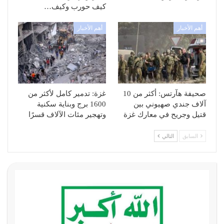
كيف حورب وكيف…
أهم الأخبار
أهم الأخبار
صحيفة هآرتس: أكثر من 10
غزة: تدمير كامل لأكثر من
آلاف جندي صهيوني بين
1600 برج وبناية سكنية
قتيل وجريح في معارك غزة
وتهجير مئات الآلاف قسرًا
السابق
التالي