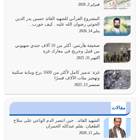
هل نحن من الصالحين؟ قيِّم نفسك هنا اترك القرآن على أصله
فبراير 3, 2026
وأعرض نفسك، وأعرض ما لديك على…
يوليو 27, 2026
المشروع القرآني للشهيد القائد حسين بدر الدين
الحوثي رضوان الله عليه.. كيف حورب…
عندما يكون عدوك هو عدو الله معناه أن تكون نقاط الضعف
يناير 14, 2026
فيه كثيرة وسينصرك الله عليه إذا…
يوليو 26, 2026
صحيفة هآرتس: أكثر من 10 آلاف جندي صهيوني
بين قتيل وجريح في معارك غزة
أراد الله لهذه الأمة ان تكون خير امة أخرجت للناس بالنهوض
أكتوبر 31, 2025
بالأمر بالمعروف والنهي عن…
يوليو 25, 2026
غزة: تدمير كامل لأكثر من 1600 برج وبناية سكنية
وتهجير مئات الآلاف قسرًا
سبتمبر 13, 2025
الدين الذي شرعه الله لا يجوز أن يخضع لآرائنا وأهوائنا
واجتهاداتنا لأننا سنختلف ونتفرق
يوليو 24, 2026
مقالات
أي أمة تتفرق في الدين وتتفرق في كيانها معناه أنها أصبحت
أمة عاجزة عن النهوض…
الشهيد القائد.. حين انتصر الدم الواعي على سلاح
الطغيان: بقلم عبدالله الحمران
يوليو 23, 2026
يناير 11, 2026