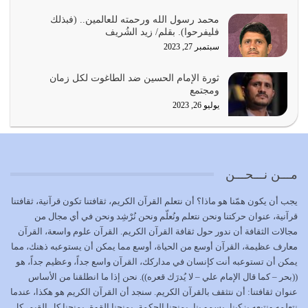
يجب أن نعود جميعاً الى القرآن وعندنا أخطاء جميعاً لنعتصم
محمد رسول الله ورحمته للعالمين.. (فبذلك
بحبل الله جميعاً وليس كل…
فليفرحوا). بقلم/ زيد الشُريف
يوليو 22, 2026
سبتمبر 27, 2023
المُلك كله لله تعالى يؤتيه من يشاء وينزعه ممن يشاء ويعز من
ثورة الإمام الحسين ضد الطاغوت لكل زمان
يشاء ويذل من يشاء
ومجتمع
يوليو 21, 2026
يوليو 26, 2023
{إِنَّ الدِّينَ عِنْدَ اللَّهِ الْإسْلامُ} الدين الذي شرعه الله للناس في
كل زمان…
يوليو 19, 2026
مـــن نـــحـــن
الوظيفة عبارة عن مسؤولية يجب النهوض بها كما ينبغي لكي
يجب أن يكون همّنا هو ماذا؟ أن نتعلم القرآن الكريم، ثقافتنا تكون قرآنية، ثقافتنا
تتحقق الحقوق للجميع
قرآنية، عنوان حركتنا ونحن نتعلم ونُعلّم ونحن نُرْشِد ونحن في أي مجال من
يوليو 18, 2026
مجالات الثقافة أن ندور حول ثقافة القرآن الكريم. القرآن علوم واسعة، القرآن
معارف عظيمة، القرآن أوسع من الحياة، أوسع مما يمكن أن يستوعبه ذهنك، مما
بعض صفات المتقين {الصَّابِرِينَ وَالصَّادِقِينَ وَالْقَانِتِينَ
يمكن أن تستوعبه أنت كإنسان في مداركك، القرآن واسع جداً، وعظيم جداً، هو
وَالْمُنْفِقِينَ…
((بحر – كما قال الإمام علي – لا يُدرَك قعره)). نحن إذا ما انطلقنا من الأساس
يوليو 17, 2026
عنوان ثقافتنا: أن نتثقف بالقرآن الكريم. سنجد أن القرآن الكريم هو هكذا، عندما
نتعلمه ونتبعه يزكينا، يسمو بنا، يمنحنا الحكمة، يمنحنا القوة، يمنحنا كل القيم، كل