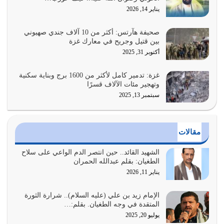
هل نحن من الصالحين؟ قيِّم نفسك هنا اترك القرآن على أصله
يناير 14, 2026
وأعرض نفسك، وأعرض ما لديك على…
يوليو 27, 2026
صحيفة هآرتس: أكثر من 10 آلاف جندي صهيوني
بين قتيل وجريح في معارك غزة
عندما يكون عدوك هو عدو الله معناه أن تكون نقاط الضعف
أكتوبر 31, 2025
فيه كثيرة وسينصرك الله عليه إذا…
يوليو 26, 2026
غزة: تدمير كامل لأكثر من 1600 برج وبناية سكنية
وتهجير مئات الآلاف قسرًا
سبتمبر 13, 2025
أراد الله لهذه الأمة ان تكون خير امة أخرجت للناس بالنهوض
بالأمر بالمعروف والنهي عن…
يوليو 25, 2026
مقالات
الدين الذي شرعه الله لا يجوز أن يخضع لآرائنا وأهوائنا
واجتهاداتنا لأننا سنختلف ونتفرق
الشهيد القائد.. حين انتصر الدم الواعي على سلاح
الطغيان: بقلم عبدالله الحمران
يوليو 24, 2026
يناير 11, 2026
أي أمة تتفرق في الدين وتتفرق في كيانها معناه أنها أصبحت
أمة عاجزة عن النهوض…
الإمام زيد بن علي (عليه السلام).. شرارة الثورة
المتقدة في وجه الطغيان. بقلم:…
يوليو 23, 2026
يوليو 20, 2025