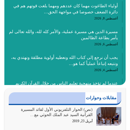
أولياء الطاغوت مهما كان عددهم ومهما بلغت قوتهم هم في
دائرة الضعف خصوصا في مواجهة الحق…
أغسطس 8, 2026
مسيرة الدين هي مسيرة عملية، والأمر كله لله، والله تعالى لم
يأمر بطاعة الظالمين
أغسطس 6, 2026
يجب أن نرجع إلى كتاب الله ونعطيه أولوية مطلقة ونهتدي به،
ونتبعه إتباعاً عملياً كما هو…
أغسطس 4, 2026
عندما لم تؤخذ منهجية تعليم الناس من خلال القرآن الكريم
حصل ضياع للأمة وضياع للأجيال
أغسطس 3, 2026
مقابلات وحوارات
الغاية من الصلاة هو ذكر الله (أقم الصلاة لذكري) إضافة إلى
(نص) الحوار التلفزيوني الأول لقائد المسيرة
القرآنية السيد عبد الملك الحوثي مع…
{وَأَعِدُّوا لَهُمْ مَا…
أبريل 23, 2019
أغسطس 2, 2026