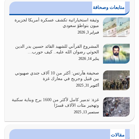
القرآن الكريم هو أهم مصدر لمعرفة رسول الله معرفة سيرته
متابعات وصحافة
معرفة شخصيته معرفة عظمته
يوليو 28, 2026
وثيقة استخباراتية تكشف عسكرة أمريكا لجزيرة
ميون بتواطؤ سعودي
هل نحن من الصالحين؟ قيِّم نفسك هنا اترك القرآن على أصله
فبراير 3, 2026
وأعرض نفسك، وأعرض ما لديك على…
يوليو 27, 2026
المشروع القرآني للشهيد القائد حسين بدر الدين
الحوثي رضوان الله عليه.. كيف حورب…
عندما يكون عدوك هو عدو الله معناه أن تكون نقاط الضعف
يناير 14, 2026
فيه كثيرة وسينصرك الله عليه إذا…
يوليو 26, 2026
صحيفة هآرتس: أكثر من 10 آلاف جندي صهيوني
بين قتيل وجريح في معارك غزة
أراد الله لهذه الأمة ان تكون خير امة أخرجت للناس بالنهوض
أكتوبر 31, 2025
بالأمر بالمعروف والنهي عن…
يوليو 25, 2026
غزة: تدمير كامل لأكثر من 1600 برج وبناية سكنية
وتهجير مئات الآلاف قسرًا
سبتمبر 13, 2025
الدين الذي شرعه الله لا يجوز أن يخضع لآرائنا وأهوائنا
واجتهاداتنا لأننا سنختلف ونتفرق
يوليو 24, 2026
مقالات