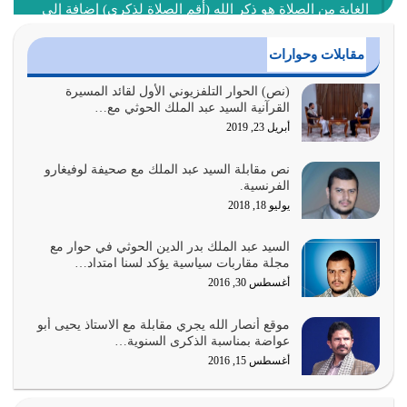
الغاية من الصلاة هو ذكر الله (أقم الصلاة لذكري) إضافة إلى
{وَأَعِدُّوا لَهُمْ مَا…
أغسطس 2, 2026
مقابلات وحوارات
السبب الرئيسي لشقاء الأمة الابتعاد عن كتاب الله والتعدي
(نص) الحوار التلفزيوني الأول لقائد المسيرة
القرآنية السيد عبد الملك الحوثي مع…
لحدود الله بالإضافات للدين
أبريل 23, 2019
أغسطس 1, 2026
نص مقابلة السيد عبد الملك مع صحيفة لوفيغارو
أبرز أسباب الشقاء هو الإعراض عن ذكر الله وعن هدى الله
الفرنسية.
المتمثل في القرآن الكريم
يوليو 18, 2018
يوليو 31, 2026
السيد عبد الملك بدر الدين الحوثي في حوار مع
أولياء الشيطان كلما كانوا أكثر ولاءً وطاعة للشيطان كلما كانوا
مجلة مقاربات سياسية يؤكد لسنا امتداد…
أكثر ضعفاً
أغسطس 30, 2016
يوليو 30, 2026
موقع أنصار الله يجري مقابلة مع الاستاذ يحيى أبو
وعد الله تعالى من يُقتل في سبيله بالحياة الأبدية والرزق
عواضة بمناسبة الذكرى السنوية…
والاستبشار والنجاة والخلود في…
أغسطس 15, 2016
يوليو 29, 2026