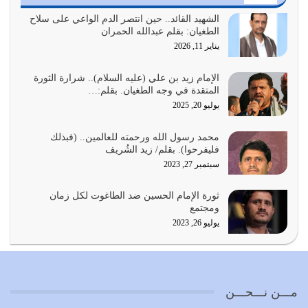
أي أمة تتفرق في الدين وتتفرق في كيانها معناه أنها أصبحت
أمة عاجزة عن النهوض…
الشهيد القائد.. حين انتصر الدم الواعي على سلاح
الطغيان: بقلم عبدالله الحمران
يوليو 23, 2026
يناير 11, 2026
يجب أن نعود جميعاً الى القرآن وعندنا أخطاء جميعاً لنعتصم
بحبل الله جميعاً وليس كل…
الإمام زيد بن علي (عليه السلام).. شرارة الثورة
المتقدة في وجه الطغيان. بقلم:…
يوليو 22, 2026
يوليو 20, 2025
المُلك كله لله تعالى يؤتيه من يشاء وينزعه ممن يشاء ويعز من
محمد رسول الله ورحمته للعالمين.. (فبذلك
يشاء ويذل من يشاء
فليفرحوا). بقلم/ زيد الشُريف
يوليو 21, 2026
سبتمبر 27, 2023
{إِنَّ الدِّينَ عِنْدَ اللَّهِ الْإسْلامُ} الدين الذي شرعه الله للناس في
ثورة الإمام الحسين ضد الطاغوت لكل زمان
كل زمان…
ومجتمع
يوليو 19, 2026
يوليو 26, 2023
الوظيفة عبارة عن مسؤولية يجب النهوض بها كما ينبغي لكي
تتحقق الحقوق للجميع
يوليو 18, 2026
مـــن نـــحـــن