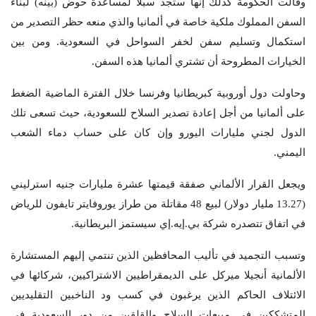
وقالت الحكومة كذلك إنها ستجد سبلا لمساعدة حوض (بينه) لبناء
السفن المملوك ملكية خاصة في ألمانيا والذي منعه حظر التصدير من
استكمال وتسليم سفن لخفر السواحل في السعودية. ومن بين
الخيارات المطروحة أن تشتري ألمانيا هذه السفن.
وحاولت دول أوروبية كبريطانيا وفرنسا خلال الفترة الماضية الضغط
على ألمانيا من أجل إعادة تصدير السلاح للسعودية، حيث تسعى تلك
الدول لجني مليارات اليورو وإن كان على حساب دماء الشعب
اليمني.
ويجعل القرار الألماني صفقة قيمتها عشرة مليارات جنيه استرليني
(13.27 مليار دولار) لبيع 48 مقاتلة من طراز يوروفايتر تايفون للرياض
في اتفاق تتصدره شركة بي.إيه.إي سيستمز البريطانية.
وتسبب التجميد في تأليب المحافظين الذين تنتمي إليهم المستشارة
الألمانية أنجيلا ميركل على الديمقراطيين الاشتراكيين، شركائها في
الائتلاف الحاكم الذين يرغبون في كسب ود الناخبين التقليديين
المتشككين في مبيعات السلاح والقلقين من دور السعودية في