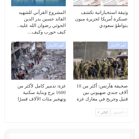
وثيقة استخباراتية تكشف
المشروع القرآني للشهيد
عسكرة أمريكا لجزيرة ميون
القائد حسين بدر الدين
بتواطؤ سعودي
الحوثي رضوان الله عليه..
كيف حورب وكيف…
أهم الأخبار
أهم الأخبار
صحيفة هآرتس: أكثر من 10
غزة: تدمير كامل لأكثر من
آلاف جندي صهيوني بين
1600 برج وبناية سكنية
قتيل وجريح في معارك غزة
وتهجير مئات الآلاف قسرًا
السابق
التالي