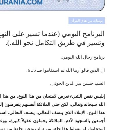
يوميات من هدي القرآن
البرنامج اليومي (عندما تسير على الن
وتسير في طريق التكامل نحو الله.).
برنامج رجال الله اليومي.
ان الذين قالوا ربنا الله ثم استقاموا صـ 5 ـ 6 .
السيد حسين بدر الدين الحوثي.
إبليس نفس الشيء تعرض لامتحان من هذا النوع، من هذا ال
الله سبحانه وتعالى، لكن حتى الملائكة أنفسهم يتعرضون إلى 
هذا النوع، الابتلاء الذي ينسف التعالي، ينسف التعالي، است
أجمعين بالسجود لآدم، الملائكة يحملون عقولاً كبيرة، ووعي
استجابوا، لم يقولوا هذا خلق من تراب ونحن خلقنا من نور، 