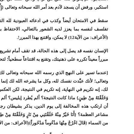
استكبر، ورفض أن يسجد لآدم بعد أمر الله سبحانه وتعالى {إِلَّا إِبْلِيس
سقط في الامتحان أيضاً وكذب في ادعائه العبودية لله 
تفلسف لنفسه بما يعزز لديه الشعور بالتعالي، الاحتفاظ بشعور التعالي 
(الأعراف: من الآية12)
لا يمكن، واقتنع بهذا المبرر!.
الإنسان نفسه قد يصل إلى هذه الحالة، قد تقف أمام تشريع إ
مبرراً معيناً تكرره على ذهنيتك، وتقنع به اقتناعاً سطحياً؛ لتح
[عندما تسير على النهج الذي رسمه الله سبحانه وتعالى لك
وتعالى؛ لأنك عبَّدت نفسك لله، وكل ما يشرعه الله لك إنما
لك، إنه تكريم في النهاية، إنه تكريم في النتيجة، لكن العكس هو الذل
وَخَلَقْتَهُ مِنْ طِينٍ} ماذا كانت النتيجة؟ ألم يُطرد إبليس؟ 
أن ارتكب هذه المخالفة إلى يوم الدين، يذكر بشيطان رجي
مشاعر العظمة؟ {أَنَا خَيْرٌ مِنْهُ خَلَقْتَنِي مِنْ نَارٍ وَخَلَق
من السماء {قَالَ اخْرُجْ مِنْهَا مَذْءُوماً مَدْحُوراً}
(الأعراف:
من الآية