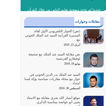
عندما لم تؤخذ منهجية تعليم الناس من خلال القرآن
الكريم حصل ضياع للأمة وضياع للأجيال
أغسطس 3, 2026
مقابلات وحوارات
الغاية من الصلاة هو ذكر الله (أقم الصلاة لذكري)
(نص) الحوار التلفزيوني الأول لقائد
المسيرة القرآنية السيد عبد الملك الحوثي
إضافة إلى {وَأَعِدُّوا لَهُمْ مَا…
مع…
أغسطس 2, 2026
أبريل 23, 2019
السبب الرئيسي لشقاء الأمة الابتعاد عن كتاب الله
نص مقابلة السيد عبد الملك مع صحيفة
والتعدي لحدود الله بالإضافات للدين
لوفيغارو الفرنسية.
أغسطس 1, 2026
يوليو 18, 2018
أبرز أسباب الشقاء هو الإعراض عن ذكر الله وعن هدى
السيد عبد الملك بدر الدين الحوثي في
الله المتمثل في القرآن الكريم
حوار مع مجلة مقاربات سياسية يؤكد لسنا
امتداد…
يوليو 31, 2026
أغسطس 30, 2016
أولياء الشيطان كلما كانوا أكثر ولاءً وطاعة للشيطان
موقع أنصار الله يجري مقابلة مع الاستاذ
كلما كانوا أكثر ضعفاً
يحيى أبو عواضة بمناسبة الذكرى
يوليو 30, 2026