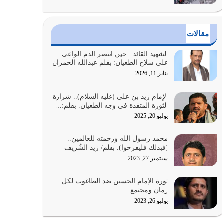
الدين الذي شرعه الله لا يجوز أن يخضع لآرائنا وأهوائنا
واجتهاداتنا لأننا سنختلف ونتفرق
مقالات
يوليو 24, 2026
الشهيد القائد.. حين انتصر الدم الواعي
أي أمة تتفرق في الدين وتتفرق في كيانها معناه أنها
على سلاح الطغيان: بقلم عبدالله الحمران
أصبحت أمة عاجزة عن النهوض…
يناير 11, 2026
يوليو 23, 2026
الإمام زيد بن علي (عليه السلام).. شرارة
الثورة المتقدة في وجه الطغيان. بقلم:…
يجب أن نعود جميعاً الى القرآن وعندنا أخطاء جميعاً
لنعتصم بحبل الله جميعاً وليس كل…
يوليو 20, 2025
يوليو 22, 2026
محمد رسول الله ورحمته للعالمين..
(فبذلك فليفرحوا). بقلم/ زيد الشُريف
المُلك كله لله تعالى يؤتيه من يشاء وينزعه ممن يشاء
سبتمبر 27, 2023
ويعز من يشاء ويذل من يشاء
يوليو 21, 2026
ثورة الإمام الحسين ضد الطاغوت لكل
زمان ومجتمع
{إِنَّ الدِّينَ عِنْدَ اللَّهِ الْإسْلامُ} الدين الذي شرعه الله
يوليو 26, 2023
للناس في كل زمان…
يوليو 19, 2026