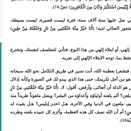
َ اسْتَكْبَرَ وَكَانَ مِنَ الْكَافِرِينَ}
(صّ:74)
.
التي ضل عليها ستة آلاف سنة، فترة ليست قصيرة، ليست بسيطة،
لديه! {أَنَا خَيْرٌ مِنْهُ خَلَقْتَنِي مِنْ نَارٍ وَخَلَقْتَهُ مِنْ طِينٍ}
لهي، أو ابتلاء إلهي من هذا النوع، فتأتي لتتفلسف لنفسك، وتخترع
تفظ بما، توجه الابتلاء الإلهي إلى ضربه.
 فتشعر] بعظمة الله، أنت تسير في طريق التكامل نحو الله سبحانه
 هو من أجل تكريمك، حتى هذا الذي يبدو لك في الصورة وكأنه إذلال
ة أن أتعالى، وأرفض، أقول: لا، {أَنَا خَيْرٌ مِنْهُ خَلَقْتَنِي مِنْ نَارٍ
ألم يلعن؟ ألم يلعنه أولياؤه وأعداؤه من البشر؟ ويضل ملعوناً طريداً منذ
م، ملعون في الدنيا وفي الآخرة، هـل اعتـز إبليس؟ هـل بقيت له
ْتَهُ مِنْ طِينٍ} أم أن الله نسف كل هذه العظمة، وألزم كل عبيده بلعنه وطرده
18)
.