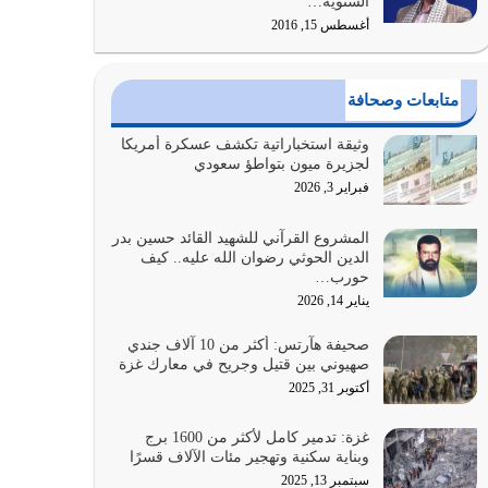
السنوية…
أغسطس 15, 2016
وعد الله تعالى من يُقتل في سبيله بالحياة الأبدية
والرزق والاستبشار والنجاة والخلود في…
يوليو 29, 2026
متابعات وصحافة
القرآن الكريم هو أهم مصدر لمعرفة رسول الله معرفة
وثيقة استخباراتية تكشف عسكرة أمريكا
سيرته معرفة شخصيته معرفة عظمته
لجزيرة ميون بتواطؤ سعودي
يوليو 28, 2026
فبراير 3, 2026
هل نحن من الصالحين؟ قيِّم نفسك هنا اترك القرآن
المشروع القرآني للشهيد القائد حسين بدر
الدين الحوثي رضوان الله عليه.. كيف
على أصله وأعرض نفسك، وأعرض ما لديك على…
حورب…
يوليو 27, 2026
يناير 14, 2026
عندما يكون عدوك هو عدو الله معناه أن تكون نقاط
صحيفة هآرتس: أكثر من 10 آلاف جندي
الضعف فيه كثيرة وسينصرك الله عليه إذا…
صهيوني بين قتيل وجريح في معارك غزة
يوليو 26, 2026
أكتوبر 31, 2025
أراد الله لهذه الأمة ان تكون خير امة أخرجت للناس
غزة: تدمير كامل لأكثر من 1600 برج
بالنهوض بالأمر بالمعروف والنهي عن…
وبناية سكنية وتهجير مئات الآلاف قسرًا
يوليو 25, 2026
سبتمبر 13, 2025