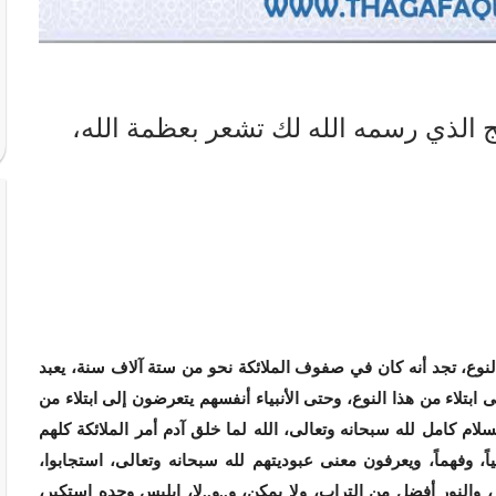
هج الذي رسمه الله لك تشعر بعظمة الله،
نوع، تجد أنه كان في صفوف الملائكة نحو من ستة آلاف سنة، يعبد
ابتلاء من هذا النوع، وحتى الأنبياء أنفسهم يتعرضون إلى ابتلاء من
سلام كامل لله سبحانه وتعالى، الله لما خلق آدم أمر الملائكة كلهم
اً، وفهماً، ويعرفون معنى عبوديتهم لله سبحانه وتعالى، استجابوا،
والنور أفضل من التراب، ولا يمكن، و..و..لا، إبليس وحده استكبر،