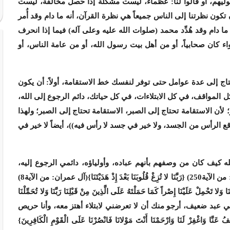
على توليهم، أو قالوا لنا: عظماء، ليست مشكلة إذا حصل مخالفة، ليست
ون نظرتنا إلى الناس جميعاً هي نظرة القرآن، أنه ما دام وقد أُمر
ا دام وقد هُدِّد محمد (صلوات الله عليه وعلى آله) فيما إذا انحرف
اء كان صحابياً، أو من أهل بيت رسول الله، أو من عامة الناس، أو
تاج إلى عدة عوامل حتى توفر لنفسك خط الاستقامة، أولاً: أن يكون
كل المواقف، في كل الابتلاءات، في كل حياتك، دائم الرجوع إلى الله،
لأن الاستقامة تحتاج إلى الصبر، الاستقامة تحتاج إلى الصبر؛ ولهذا
قع الرأس من الجسد، ولا خير في جسد لا رأس فيه
))
، أيضاً لا خير في
له كيف كان من وصفهم بأنهم عباده، وأولياؤه، دائمي الرجوع إليه،
ن الآية250)
{رَبَّنَا لا تُزِغْ قُلُوبَنَا بَعْدَ إِذْ هَدَيْتَنَا}
(آل عمران: من الآية8)
َّنَا وَلا تَحْمِلْ عَلَيْنَا إِصْراً كَمَا حَمَلْتَهُ عَلَى الَّذِينَ مِنْ قَبْلِنَا رَبَّنَا وَلا تُحَمِّلْنَا
ني عبد ضعيف، أرجو منك أن لا تعرضني لابتلاء أهتز معه، وأنا حريص
نَّا وَاغْفِرْ لَنَا وَارْحَمْنَا أَنْتَ مَوْلانَا فَانْصُرْنَا عَلَى الْقَوْمِ الْكَافِرِينَ}