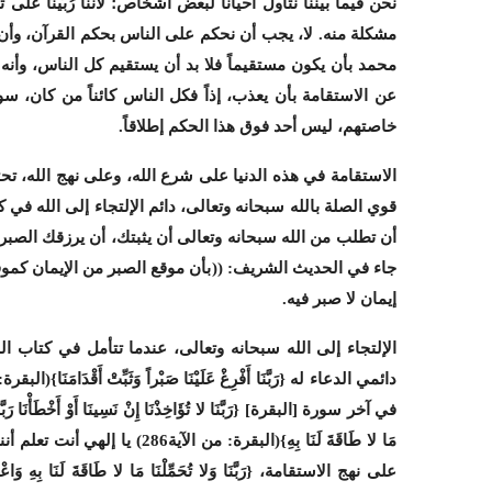
نحن فيما بيننا نتأول أحيانا لبعض أشخاص؛ لأننا رُبِّيْنَا 
مشكلة منه. لا، يجب أن نحكم على الناس بحكم القرآن، وأن تك
محمد بأن يكون مستقيماً فلا بد أن يستقيم كل الناس، وأنه م
عن الاستقامة بأن يعذب، إذاً فكل الناس كائناً من كان، سو
خاصتهم، ليس أحد فوق هذا الحكم إطلاقاً.
الاستقامة في هذه الدنيا على شرع الله، وعلى نهج الله، تح
قوي الصلة بالله سبحانه وتعالى، دائم الإلتجاء إلى الله في 
أن تطلب من الله سبحانه وتعالى أن يثبتك، أن يرزقك الصبر؛ 
جاء في الحديث الشريف:
((
بأن موقع الصبر من الإيمان كمو
إيمان لا صبر فيه.
الإلتجاء إلى الله سبحانه وتعالى، عندما تتأمل في كتاب ال
دائمي الدعاء له {رَبَّنَا أَفْرِغْ عَلَيْنَا صَبْراً وَثَبِّتْ أَقْدَامَنَا}
(البقرة: م
في آخر سورة [البقرة]
{رَبَّنَا لا تُؤَاخِذْنَا إِنْ نَسِينَا أَوْ أَخْطَأْنَا رَب
مَا لا طَاقَةَ لَنَا بِهِ}
(البقرة: من الآية286)
يا إلهي أنت تعلم أن
على نهج الاستقامة، {رَبَّنَا وَلا تُحَمِّلْنَا مَا لا طَاقَةَ لَنَا بِهِ وَاعْفُ عَ