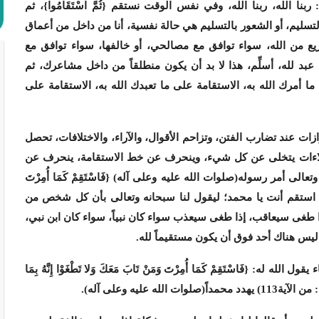
ربنا الله، ربنا الله، وفي نفس الوقت نستقم {ثُمَّ اسْتَقَامُوا}، ثم
لتسليم، أو الشعور بالتسليم هي حالة نفسية، أنا من داخل من أعماق
شريع من الله، سواء توافق مع مصالحي، أو خالفها، سواء توافق مع
 عبد لله، أسلِّم، هذا لا بد أن يكون منطلقاً من داخل مشاعرك، ثم
ا أمرك الله به، الاستقامة على ما تعبدك الله به، الاستقامة على
زات عند تضارب الفتن، وتزاحم الأقوال، والآراء، والاختلافات، تحصل
ابتلاءات يتخلى عن كل شيء، وينحرف عن خط الاستقامة، ينحرف عن
ى أمر رسوله(صلوات الله عليه وعلى آله) {فَاسْتَقِمْ كَمَا أُمِرْتَ
ستقم أنت يا محمد؛ ليقول لنا سبحانه وتعالى بأن كل شخص من
ذا طغى سيعاقب، إذا طغى سيعذب سواء كان نبياً، سواء كان ابن نبي،
يس هناك أحد فوق أن يكون مستقيماً لله.
: {فَاسْتَقِمْ كَمَا أُمِرْتَ وَمَنْ تَابَ مَعَكَ وَلا تَطْغَوْا إِنَّهُ بِمَا
من الآية113)
يهدد محمداً(صلوات الله عليه وعلى آله).