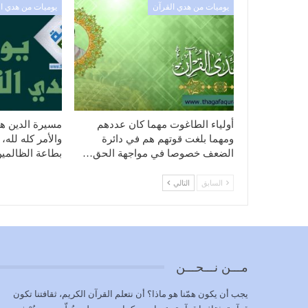
يوميات من هدي القرآن
يوميات من هدي ا
أولياء الطاغوت مهما كان عددهم
مسيرة الدين ه
ومهما بلغت قوتهم هم في دائرة
والأمر كله لله، 
الضعف خصوصا في مواجهة الحق…
بطاعة الظالمي
السابق
التالي
مـــن نـــحـــن
يجب أن يكون همّنا هو ماذا؟ أن نتعلم القرآن الكريم، ثقافتنا تكون