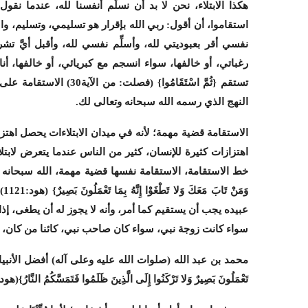
هكذا الابتلاء، نحن لا بد أن نسلِّم أنفسنا لله، عندما نقول: 
استقاموا، أن أقول: ربي الله بإقرار هو تسليمي، وتسليم، وا
نفسي أقر بعبوديتي لله، وأسلِّم نفسي لله، وأقبل أيَّ ت
رغباتي، أو خالفها، سواء انسجم مع كبريائي، أو خالفها، أنا
تستقم {ثُمَّ اسْتَقَامُوا}
(فصلت: من الآية30)
الاستقامة على م
النهج الذي رسمه الله سبحانه وتعالى لك.
الاستقامة قضية مهمة؛ لأنه في ميدان الابتلاءات يحصل اهتزا
اهتزازات كثيرة للإنسان، كثير من الناس عندما يتعرض ل
خط الاستقامة، الاستقامة نفسها قضية مهمة، الله سبحانه وتعال
وَمَنْ تَابَ مَعَكَ وَلا تَطْغَوْا إِنَّهُ بِمَا تَعْمَلُونَ بَصِيرٌ}
(هود:1121)
ا
عبيده يجب أن يستقيم كما أمر، وأنه لا يجوز له أن يطغى، إ
سواء كانت زوجة نبي، سواء كان صاحب نبي، كائنا من كان، ل
محمد بن عبد الله (صلوات الله عليه وعلى آله) أفضل الأنبياء يقول الله له
تَعْمَلُونَ بَصِيرٌ وَلا تَرْكَنُوا إِلَى الَّذِينَ ظَلَمُوا فَتَمَسَّكُمُ النَّارُ}
(هود: 