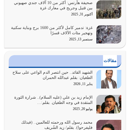
يوليو 26, 2026
صحيفة هآرتس: أكثر من 10 آلاف جندي صهيوني
بين قتيل وجريح في معارك غزة
أراد الله لهذه الأمة ان تكون خير امة أخرجت للناس بالنهوض
أكتوبر 31, 2025
بالأمر بالمعروف والنهي عن…
يوليو 25, 2026
غزة: تدمير كامل لأكثر من 1600 برج وبناية سكنية
وتهجير مئات الآلاف قسرًا
سبتمبر 13, 2025
الدين الذي شرعه الله لا يجوز أن يخضع لآرائنا وأهوائنا
واجتهاداتنا لأننا سنختلف ونتفرق
يوليو 24, 2026
مقالات
أي أمة تتفرق في الدين وتتفرق في كيانها معناه أنها أصبحت
أمة عاجزة عن النهوض…
الشهيد القائد.. حين انتصر الدم الواعي على سلاح
الطغيان: بقلم عبدالله الحمران
يوليو 23, 2026
يناير 11, 2026
يجب أن نعود جميعاً الى القرآن وعندنا أخطاء جميعاً لنعتصم
بحبل الله جميعاً وليس كل…
الإمام زيد بن علي (عليه السلام).. شرارة الثورة
المتقدة في وجه الطغيان. بقلم:…
يوليو 22, 2026
يوليو 20, 2025
المُلك كله لله تعالى يؤتيه من يشاء وينزعه ممن يشاء ويعز من
محمد رسول الله ورحمته للعالمين.. (فبذلك
يشاء ويذل من يشاء
فليفرحوا). بقلم/ زيد الشُريف
يوليو 21, 2026