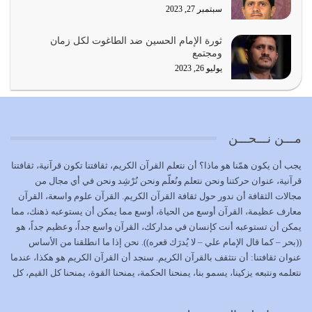
سبتمبر 27, 2023
{إِنَّ الدِّينَ عِنْدَ اللَّهِ الْإسْلامُ} الدين الذي شرعه الله للناس في
ثورة الإمام الحسين ضد الطاغوت لكل زمان
كل زمان…
ومجتمع
يوليو 19, 2026
يوليو 26, 2023
الوظيفة عبارة عن مسؤولية يجب النهوض بها كما ينبغي لكي
تتحقق الحقوق للجميع
يوليو 18, 2026
مـــن نـــحـــن
بعض صفات المتقين {الصَّابِرِينَ وَالصَّادِقِينَ وَالْقَانِتِينَ
يجب أن يكون همّنا هو ماذا؟ أن نتعلم القرآن الكريم، ثقافتنا تكون قرآنية، ثقافتنا
وَالْمُنْفِقِينَ…
قرآنية، عنوان حركتنا ونحن نتعلم ونُعلّم ونحن نُرْشِد ونحن في أي مجال من
يوليو 17, 2026
مجالات الثقافة أن ندور حول ثقافة القرآن الكريم. القرآن علوم واسعة، القرآن
معارف عظيمة، القرآن أوسع من الحياة، أوسع مما يمكن أن يستوعبه ذهنك، مما
الاعتصام بحبل الله أمر إلهي للمؤمنين وهو بمثابة سبب بينهم
يمكن أن تستوعبه أنت كإنسان في مداركك، القرآن واسع جداً، وعظيم جداً، هو
وبين الله يترتب عليه النصر…
((بحر – كما قال الإمام علي – لا يُدرَك قعره)). نحن إذا ما انطلقنا من الأساس
يوليو 16, 2026
عنوان ثقافتنا: أن نتثقف بالقرآن الكريم. سنجد أن القرآن الكريم هو هكذا، عندما
نتعلمه ونتبعه يزكينا، يسمو بنا، يمنحنا الحكمة، يمنحنا القوة، يمنحنا كل القيم، كل
إما أن نحاول أن نكون من أولياء الله فيتم على أيدينا ضرب
القيم التي لما ضاعت ضاعت الأمة بضياعها، كما هو حاصل الآن في وضع
أعدائه أو لا نكون فنُضرب من…
المسلمين، وفي وضع العرب بالذات. وشرف عظيم جداً لنا، ونتمنى أن نكون
يوليو 15, 2026