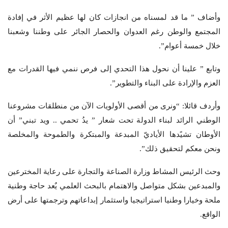
وأضاف ” ما قد لمسناه من انجازات كان لها عظيم الأثر في إفادة
المجتمع والوطن رغم العدوان والحصار الجائر على وطننا وشعبنا
خلال خمسة أعوام”.
وتابع ” علينا أن نحول هذا التحدي إلى فرص ننمي فيها القدرات مع
العزم والإرادة على البناء والتطوير”.
وأردف قائلا: “ونرى من أقصى الأولويات الآن من منطلقات مشروعنا
الوطني الرائد لبناء الدولة تحت شعار ” يدُ تحمي .. ويد تبني” أن
الأوطان تشيًدها الأياديّ المبدعة والمبتكرة والطموحة والمخلصة
ونحن معكم لتحقيق ذلك”.
وحث الرئيس المشاط وزارة الصناعة والتجارة على رعاية المخترعين
والمبدعين بشكل متواصل والاهتمام بالبحث العلمي يٌعد حاجة وطنية
ملحة وخيارا وطنيا استراتيجيا واستثمار إبداعاتهم وترجمتها على أرض
الواقع.