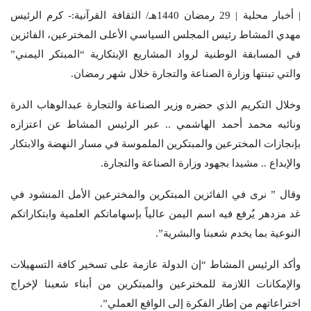
| أخبار محلية | 29 رمضان 1440هـ/ الثقافة القرآنية:- كرم الرئيس
مهدي المشاط رئيس المجلس السياسي الأعلى المخترعين، الفائزين
في المسابقة الوطنية لرواد المشاريع الإبتكارية “المبتكر اليمني”
والتي تبنتها وزارة الصناعة والتجارة خلال شهر رمضان.
وخلال التكريم الذي حضره وزير الصناعة والتجارة عبدالوهاب الدرة
ونائبه محمد أحمد الهاشمي .. عبر الرئيس المشاط عن اعتزازه
بإنجازات المخترعين والمبتكرين الملموسة في مسار النهضة والابتكار
والإبداع .. مشيدا بجهود وزارة الصناعة والتجارة.
وقال ” نرى في الفائزين المبتكرين والمخترعين الأمل المنشود في
غد مزدهر يٌرفع فيه اسم اليمن عالياً بإسهاماتكم العلمية وابتكاراتكم
النوعية بما يخدم شعبنا والبشرية”.
وأكد الرئيس المشاط “إن الدولة عازمة على تسخير كافة التسهيلات
والإمكانات اللازمة للمخترعين والمبتكرين من أبناء شعبنا لإخراج
اختراعاتهم من إطار الفكرة إلى الواقع العملي”.