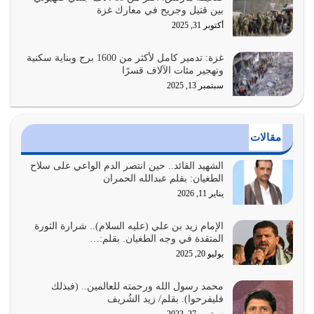
بين قتيل وجريح في معارك غزة
أراد الله لهذه الأمة ان تكون خير امة أخرجت للناس بالنهوض
أكتوبر 31, 2025
بالأمر بالمعروف والنهي عن…
يوليو 25, 2026
غزة: تدمير كامل لأكثر من 1600 برج وبناية سكنية
وتهجير مئات الآلاف قسرًا
سبتمبر 13, 2025
الدين الذي شرعه الله لا يجوز أن يخضع لآرائنا وأهوائنا
واجتهاداتنا لأننا سنختلف ونتفرق
يوليو 24, 2026
مقالات
أي أمة تتفرق في الدين وتتفرق في كيانها معناه أنها أصبحت
أمة عاجزة عن النهوض…
الشهيد القائد.. حين انتصر الدم الواعي على سلاح
الطغيان: بقلم عبدالله الحمران
يوليو 23, 2026
يناير 11, 2026
يجب أن نعود جميعاً الى القرآن وعندنا أخطاء جميعاً لنعتصم
بحبل الله جميعاً وليس كل…
الإمام زيد بن علي (عليه السلام).. شرارة الثورة
المتقدة في وجه الطغيان. بقلم:…
يوليو 22, 2026
يوليو 20, 2025
المُلك كله لله تعالى يؤتيه من يشاء وينزعه ممن يشاء ويعز من
محمد رسول الله ورحمته للعالمين.. (فبذلك
يشاء ويذل من يشاء
فليفرحوا). بقلم/ زيد الشُريف
يوليو 21, 2026
سبتمبر 27, 2023