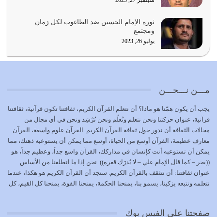
{إِنَّ الدِّينَ عِنْدَ اللَّهِ الْإسْلامُ} الدين الذي شرعه الله للناس في
ثورة الإمام الحسين ضد الطاغوت لكل زمان
كل زمان…
ومجتمع
يوليو 19, 2026
يوليو 26, 2023
الوظيفة عبارة عن مسؤولية يجب النهوض بها كما ينبغي لكي
تتحقق الحقوق للجميع
يوليو 18, 2026
مـــن نـــحـــن
بعض صفات المتقين {الصَّابِرِينَ وَالصَّادِقِينَ وَالْقَانِتِينَ
يجب أن يكون همّنا هو ماذا؟ أن نتعلم القرآن الكريم، ثقافتنا تكون قرآنية، ثقافتنا
وَالْمُنْفِقِينَ…
قرآنية، عنوان حركتنا ونحن نتعلم ونُعلّم ونحن نُرْشِد ونحن في أي مجال من
يوليو 17, 2026
مجالات الثقافة أن ندور حول ثقافة القرآن الكريم. القرآن علوم واسعة، القرآن
معارف عظيمة، القرآن أوسع من الحياة، أوسع مما يمكن أن يستوعبه ذهنك، مما
الاعتصام بحبل الله أمر إلهي للمؤمنين وهو بمثابة سبب بينهم
يمكن أن تستوعبه أنت كإنسان في مداركك، القرآن واسع جداً، وعظيم جداً، هو
وبين الله يترتب عليه النصر…
((بحر – كما قال الإمام علي – لا يُدرَك قعره)). نحن إذا ما انطلقنا من الأساس
يوليو 16, 2026
عنوان ثقافتنا: أن نتثقف بالقرآن الكريم. سنجد أن القرآن الكريم هو هكذا، عندما
نتعلمه ونتبعه يزكينا، يسمو بنا، يمنحنا الحكمة، يمنحنا القوة، يمنحنا كل القيم، كل
إما أن نحاول أن نكون من أولياء الله فيتم على أيدينا ضرب
القيم التي لما ضاعت ضاعت الأمة بضياعها، كما هو حاصل الآن في وضع
أعدائه أو لا نكون فنُضرب من…
المسلمين، وفي وضع العرب بالذات. وشرف عظيم جداً لنا، ونتمنى أن نكون
يوليو 15, 2026
صفحتنا على الفيس بوك
بمستوى أن نثقف الآخرين بالقرآن الكريم، وأن نتثقف بثقافة القرآن الكريم