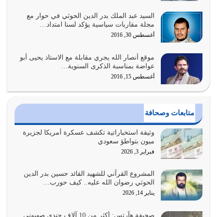
السيد عبد الملك بدر الدين الحوثي في حوار مع
أولياء الشيطان كلما كانوا أكثر ولاءً وطاعة للشيطان كلما كانوا
مجلة مقاربات سياسية يؤكد لسنا امتداد…
أكثر ضعفاً
أغسطس 30, 2016
يوليو 30, 2026
موقع أنصار الله يجري مقابلة مع الاستاذ يحيى أبو
وعد الله تعالى من يُقتل في سبيله بالحياة الأبدية والرزق
عواضة بمناسبة الذكرى السنوية…
والاستبشار والنجاة والخلود في…
أغسطس 15, 2016
يوليو 29, 2026
القرآن الكريم هو أهم مصدر لمعرفة رسول الله معرفة سيرته
متابعات وصحافة
معرفة شخصيته معرفة عظمته
يوليو 28, 2026
وثيقة استخباراتية تكشف عسكرة أمريكا لجزيرة
ميون بتواطؤ سعودي
هل نحن من الصالحين؟ قيِّم نفسك هنا اترك القرآن على أصله
فبراير 3, 2026
وأعرض نفسك، وأعرض ما لديك على…
يوليو 27, 2026
المشروع القرآني للشهيد القائد حسين بدر الدين
الحوثي رضوان الله عليه.. كيف حورب…
عندما يكون عدوك هو عدو الله معناه أن تكون نقاط الضعف
يناير 14, 2026
فيه كثيرة وسينصرك الله عليه إذا…
يوليو 26, 2026
صحيفة هآرتس: أكثر من 10 آلاف جندي صهيوني