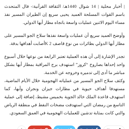
| أخبار محلية | 14 شوال 1440هـ/ الثقافة القرآنية:- قال المتحدث
باسم القوات المسلحة العميد يحيى سريع إن الطيران المسير نفذ
مساء اليوم الاثنين عمليات واسعة باتجاه مطار أبها الدولي.
وأوضح العميد سريع أن عمليات واسعة نفذها سلاح الجو المسير على
مطار أبها الدولي بطائرات من نوع قاصف 2
K
أصابت أهدافها بدقة.
تجدر الإشارة إلى أن هذه العملية تعتبر الرابعة من نوعها خلال أسبوع
واحد إحداها بصاروخ “كروز” استهدف برج المراقبة بمطار أبها بشكل
مباشر ما أدى إلى تدميره وخروجه عن الخدمة.
وكثف سلاح الجو المسير من عملياته الهجومية خلال الأيام الماضية،
مستهدفا أهداف حيوية في مطارات جيزان ونجران وأبها، كما
استهدف قاعدة الملك خالد الجوية بخميس مشيط، إضافة إلى عملية
التاسع من رمضان التي استهدفت مضخات النفط في منطقة الرياض
والتي كانت بمثابة تدشين للعمليات الهجومية في العمق السعودي.