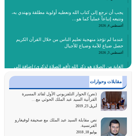
يجب أن نرجع إلى كتاب الله ونعطيه أولوية مطلقة ونهتدي به،
ونتبعه إتباعاً عملياً كما هو…
أغسطس 4, 2026
عندما لم تؤخذ منهجية تعليم الناس من خلال القرآن الكريم
حصل ضياع للأمة وضياع للأجيال
أغسطس 3, 2026
الغاية من الصلاة هو ذكر الله (أقم الصلاة لذكري) إضافة إلى
{وَأَعِدُّوا لَهُمْ مَا…
أغسطس 2, 2026
مقابلات وحوارات
السبب الرئيسي لشقاء الأمة الابتعاد عن كتاب الله والتعدي
(نص) الحوار التلفزيوني الأول لقائد المسيرة
القرآنية السيد عبد الملك الحوثي مع…
لحدود الله بالإضافات للدين
أبريل 23, 2019
أغسطس 1, 2026
نص مقابلة السيد عبد الملك مع صحيفة لوفيغارو
أبرز أسباب الشقاء هو الإعراض عن ذكر الله وعن هدى الله
الفرنسية.
المتمثل في القرآن الكريم
يوليو 18, 2018
يوليو 31, 2026