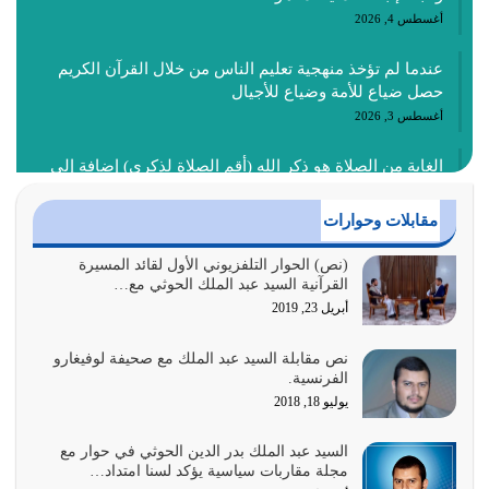
أغسطس 4, 2026
عندما لم تؤخذ منهجية تعليم الناس من خلال القرآن الكريم
حصل ضياع للأمة وضياع للأجيال
أغسطس 3, 2026
الغاية من الصلاة هو ذكر الله (أقم الصلاة لذكري) إضافة إلى
{وَأَعِدُّوا لَهُمْ مَا…
أغسطس 2, 2026
مقابلات وحوارات
السبب الرئيسي لشقاء الأمة الابتعاد عن كتاب الله والتعدي
(نص) الحوار التلفزيوني الأول لقائد المسيرة
القرآنية السيد عبد الملك الحوثي مع…
لحدود الله بالإضافات للدين
أبريل 23, 2019
أغسطس 1, 2026
نص مقابلة السيد عبد الملك مع صحيفة لوفيغارو
أبرز أسباب الشقاء هو الإعراض عن ذكر الله وعن هدى الله
الفرنسية.
المتمثل في القرآن الكريم
يوليو 18, 2018
يوليو 31, 2026
السيد عبد الملك بدر الدين الحوثي في حوار مع
أولياء الشيطان كلما كانوا أكثر ولاءً وطاعة للشيطان كلما كانوا
مجلة مقاربات سياسية يؤكد لسنا امتداد…
أكثر ضعفاً