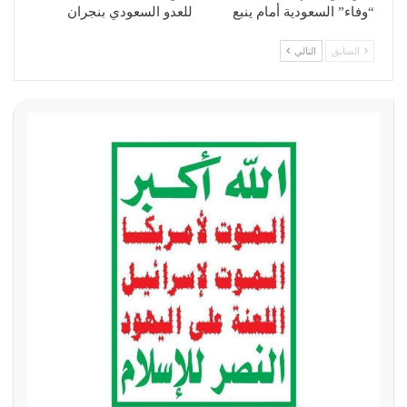
“وفاء” السعودية أمام ينبع
للعدو السعودي بنجران
السابق
التالي