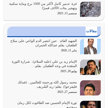
يوليو 25, 2026
غزة: تدمير كامل لأكثر من 1600 برج وبناية سكنية
وتهجير مئات الآلاف قسرًا
سبتمبر 13, 2025
الدين الذي شرعه الله لا يجوز أن يخضع لآرائنا وأهوائنا
واجتهاداتنا لأننا سنختلف ونتفرق
يوليو 24, 2026
مقالات
أي أمة تتفرق في الدين وتتفرق في كيانها معناه أنها أصبحت
أمة عاجزة عن النهوض…
الشهيد القائد.. حين انتصر الدم الواعي على سلاح
الطغيان: بقلم عبدالله الحمران
يوليو 23, 2026
يناير 11, 2026
يجب أن نعود جميعاً الى القرآن وعندنا أخطاء جميعاً لنعتصم
بحبل الله جميعاً وليس كل…
الإمام زيد بن علي (عليه السلام).. شرارة الثورة
المتقدة في وجه الطغيان. بقلم:…
يوليو 22, 2026
يوليو 20, 2025
المُلك كله لله تعالى يؤتيه من يشاء وينزعه ممن يشاء ويعز من
محمد رسول الله ورحمته للعالمين.. (فبذلك
يشاء ويذل من يشاء
فليفرحوا). بقلم/ زيد الشُريف
يوليو 21, 2026
سبتمبر 27, 2023
{إِنَّ الدِّينَ عِنْدَ اللَّهِ الْإسْلامُ} الدين الذي شرعه الله للناس في
ثورة الإمام الحسين ضد الطاغوت لكل زمان
كل زمان…
ومجتمع