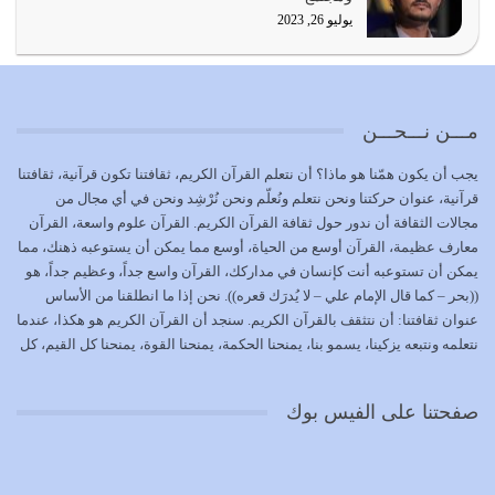
يوليو 19, 2026
يوليو 26, 2023
الوظيفة عبارة عن مسؤولية يجب النهوض بها كما ينبغي لكي
تتحقق الحقوق للجميع
يوليو 18, 2026
مـــن نـــحـــن
بعض صفات المتقين {الصَّابِرِينَ وَالصَّادِقِينَ وَالْقَانِتِينَ
يجب أن يكون همّنا هو ماذا؟ أن نتعلم القرآن الكريم، ثقافتنا تكون قرآنية، ثقافتنا
وَالْمُنْفِقِينَ…
قرآنية، عنوان حركتنا ونحن نتعلم ونُعلّم ونحن نُرْشِد ونحن في أي مجال من
يوليو 17, 2026
مجالات الثقافة أن ندور حول ثقافة القرآن الكريم. القرآن علوم واسعة، القرآن
معارف عظيمة، القرآن أوسع من الحياة، أوسع مما يمكن أن يستوعبه ذهنك، مما
الاعتصام بحبل الله أمر إلهي للمؤمنين وهو بمثابة سبب بينهم
يمكن أن تستوعبه أنت كإنسان في مداركك، القرآن واسع جداً، وعظيم جداً، هو
وبين الله يترتب عليه النصر…
((بحر – كما قال الإمام علي – لا يُدرَك قعره)). نحن إذا ما انطلقنا من الأساس
يوليو 16, 2026
عنوان ثقافتنا: أن نتثقف بالقرآن الكريم. سنجد أن القرآن الكريم هو هكذا، عندما
نتعلمه ونتبعه يزكينا، يسمو بنا، يمنحنا الحكمة، يمنحنا القوة، يمنحنا كل القيم، كل
إما أن نحاول أن نكون من أولياء الله فيتم على أيدينا ضرب
القيم التي لما ضاعت ضاعت الأمة بضياعها، كما هو حاصل الآن في وضع
أعدائه أو لا نكون فنُضرب من…
المسلمين، وفي وضع العرب بالذات. وشرف عظيم جداً لنا، ونتمنى أن نكون
يوليو 15, 2026
صفحتنا على الفيس بوك
بمستوى أن نثقف الآخرين بالقرآن الكريم، وأن نتثقف بثقافة القرآن الكريم
{ذَلِكَ فَضْلُ اللَّهِ يُؤْتِيهِ مَنْ يَشَاءُ وَاللَّهُ ذُو الْفَضْلِ الْعَظِيمِ} يؤتيه من يشاء، فنحن
نحاول أن نكون ممن يشاء الله أن يُؤتَوا هذا الفضل العظيم. لا تفكر إطلاقاً أن
العلم هو في أن تنتهي من رصّات من الكتب، ربما رصات من الكتب توجد في