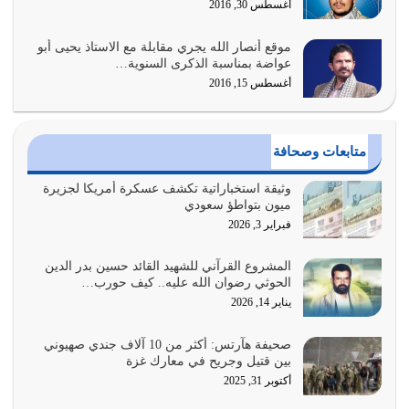
أغسطس 30, 2016
يوليو 30, 2026
موقع أنصار الله يجري مقابلة مع الاستاذ يحيى أبو
وعد الله تعالى من يُقتل في سبيله بالحياة الأبدية والرزق
عواضة بمناسبة الذكرى السنوية…
والاستبشار والنجاة والخلود في…
أغسطس 15, 2016
يوليو 29, 2026
القرآن الكريم هو أهم مصدر لمعرفة رسول الله معرفة سيرته
متابعات وصحافة
معرفة شخصيته معرفة عظمته
يوليو 28, 2026
وثيقة استخباراتية تكشف عسكرة أمريكا لجزيرة
ميون بتواطؤ سعودي
هل نحن من الصالحين؟ قيِّم نفسك هنا اترك القرآن على أصله
فبراير 3, 2026
وأعرض نفسك، وأعرض ما لديك على…
يوليو 27, 2026
المشروع القرآني للشهيد القائد حسين بدر الدين
الحوثي رضوان الله عليه.. كيف حورب…
عندما يكون عدوك هو عدو الله معناه أن تكون نقاط الضعف
يناير 14, 2026
فيه كثيرة وسينصرك الله عليه إذا…
يوليو 26, 2026
صحيفة هآرتس: أكثر من 10 آلاف جندي صهيوني
بين قتيل وجريح في معارك غزة
أراد الله لهذه الأمة ان تكون خير امة أخرجت للناس بالنهوض
أكتوبر 31, 2025
بالأمر بالمعروف والنهي عن…