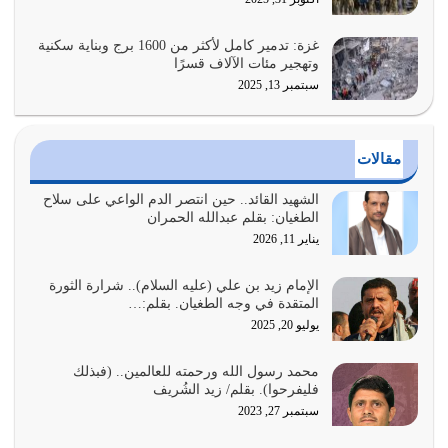
فيه كثيرة وسينصرك الله عليه إذا…
يوليو 26, 2026
غزة: تدمير كامل لأكثر من 1600 برج وبناية سكنية
وتهجير مئات الآلاف قسرًا
سبتمبر 13, 2025
أراد الله لهذه الأمة ان تكون خير امة أخرجت للناس بالنهوض
بالأمر بالمعروف والنهي عن…
يوليو 25, 2026
مقالات
الدين الذي شرعه الله لا يجوز أن يخضع لآرائنا وأهوائنا
واجتهاداتنا لأننا سنختلف ونتفرق
الشهيد القائد.. حين انتصر الدم الواعي على سلاح
الطغيان: بقلم عبدالله الحمران
يوليو 24, 2026
يناير 11, 2026
أي أمة تتفرق في الدين وتتفرق في كيانها معناه أنها أصبحت
أمة عاجزة عن النهوض…
الإمام زيد بن علي (عليه السلام).. شرارة الثورة
المتقدة في وجه الطغيان. بقلم:…
يوليو 23, 2026
يوليو 20, 2025
يجب أن نعود جميعاً الى القرآن وعندنا أخطاء جميعاً لنعتصم
محمد رسول الله ورحمته للعالمين.. (فبذلك
بحبل الله جميعاً وليس كل…
فليفرحوا). بقلم/ زيد الشُريف
يوليو 22, 2026
سبتمبر 27, 2023
المُلك كله لله تعالى يؤتيه من يشاء وينزعه ممن يشاء ويعز من