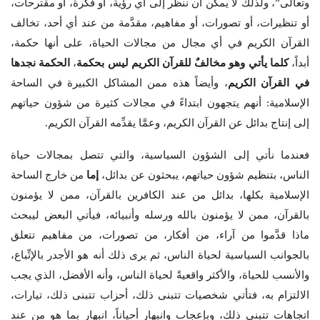
وتعالى”، ولذلك لا يمكن أن ننظر إلى أي رؤية، أو فكرة، أو مقترحات،
أو تنظيرات، أو تصورات، أو مفاهيم، مقدَّمة من عند أي أحد، تخالف
القرآن الكريم في أي مجال من مجالات الحياة، على أنها حكمة،
أبداً،
كلما يأتي وهو مخالفٌ للقرآن الكريم ليس بحكمة
،
الحكمة نجدها
في القرآن الكريم
، وأيضاً هذه ممن المشاكل الكبيرة في الساحة
الإسلامية: أنهم يتجهون ابتداءً في مجالات كثيرة من شؤون حياتهم
إلى إنتاج بدائل عن القرآن الكريم، وعمَّا يقدِّمه القرآن الكريم.
فعندما نأتي إلى الشؤون السياسية، والتي تتصل بمجالات حياة
الناس، بتنظيم شؤون حياتهم، يبحثون عن بدائل،
إما
من خارج الساحة
الإسلامية بكلها، بدائل من عند الكافرين بالقرآن، ممن لا يؤمنون
بالقرآن، ممن لا يؤمنون بالله ورسله وأنبيائه، فيأتي البعض ليبحث
ماذا قدَّموا من آراء، من أفكار، من تصورات، من مفاهيم تتعلق
بالجوانب السياسية لحياة الناس، ثم يرى ذلك أنه هو الأجدر بالإتِّباع،
والأنسب للحياة، والأكثر واقعيةً لحياة الناس، وأنه الأفضل، الذي يجب
الالتزام به، فتأتي شخصيات تتبنى ذلك، أحزاب تتبنى ذلك، تيارات،
اتجاهات تتبنى ذلك، وبإعجاب وانبهار أحياناً، انبهار بما هو من عند