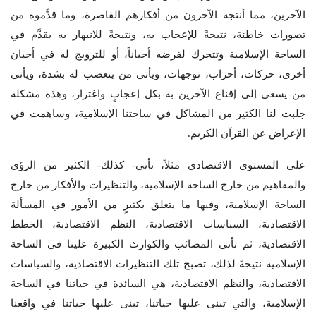
الآخرين، مما أنتجه الآخرون من أفكارهم القاصرة، وما قدَّموه من
تصورات خاطئة، نتيجةً للإعجاب به، ونتيجةً للانبهار به يقدَّم في
الساحة الإسلامية وتتحرك لفرضه أحياناً، أو للترويج له في أحيان
أخرى، حركات، أحزاب، توجهات، ويأتي من يتعصب له بشدة، ويأتي
من يسعى إلى إقناع الآخرين به بكل إعجابٍ واغترار، وهذه مشكلة
جلبت لنا الكثير من المشاكل في ساحتنا الإسلامية، وساهمت في
الإعراض عن القرآن الكريم.
على المستوى الاقتصادي مثلاً، تأتي- كذلك- الكثير من الرؤى
والمفاهيم من خارج الساحة الإسلامية، والتنظيرات والأفكار من خارج
الساحة الإسلامية، وفيها ما يتعلق بكثيرٍ من الأمور في المسألة
الاقتصادية، السياسات الاقتصادية، النظم الاقتصادية، الخطط
الاقتصادية، ثم تأتي المصائب والكوارث الكبيرة علينا في الساحة
الإسلامية نتيجةً لذلك، تصبح تلك التنظيرات الاقتصادية، والسياسات
الاقتصادية، والنظم الاقتصادية، هي السائدة في حياتنا في الساحة
الإسلامية، والتي تبنى عليها حياتنا، تبنى عليها حياتنا في واقعنا