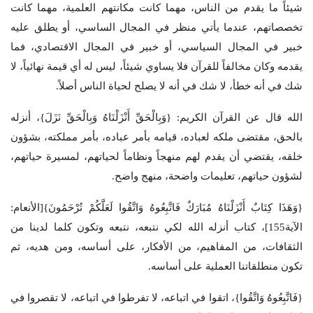
شيئاً ما يقدم من الناس، مهما كانت مكانتهم العلمية، مهما كانت
تخصصاتهم، عندما يأتي منظر في المجال الساسي، أو يطلق عليه
خبير في المجال السياسي، أو خبير في المجال الاقتصادي، فما
يقدمه وكان مخالفاً للقرآن فلا يساوي شيئاً، ليس له أي قيمة نهائياً، لا
شك في أنه خطأ، لا شك في أنه لا يصلح لحياة الناس أصلاً.
الله قال عن القرآن الكريم: {وَبِالْحَقِّ أَنْزَلْنَاهُ وَبِالْحَقِّ نَزَلَ}، أنزله
بالحق، مقتضى ملكه لعباده، قيامه بأمر عباده، بأمر مملكته، بشؤون
خلقه، يقتضي أن يقدم لهم منهجاً ونظاماً لحياتهم، لمسيرة حياتهم،
لشؤون حياتهم، تعليمات واضحة، منهج واضح.
{وَهَذَا كِتَابٌ أَنْزَلْنَاهُ مُبَارَكٌ فَاتَّبِعُوهُ وَاتَّقُوا لَعَلَّكُمْ تُرْحَمُونَ}[الأنعام:
الآية155]، كتاب أنزله الله لكي نتبعه، نتبعه وتكون كلما لدينا من
الثقافات، من المفاهيم، من الأفكار، على أساسه، ومن هديه، ثم
تكون منطلقاتنا العملية على أساسه.
{فَاتَّبِعُوهُ وَاتَّقُوا}، اتقوا في اتباعه، لا تفرطوا في اتباعه، لا تقصروا في