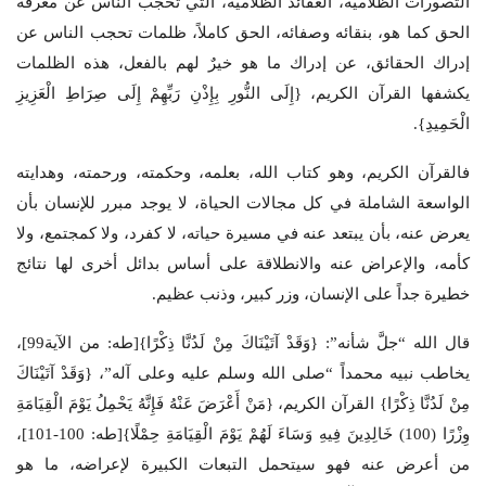
التصورات الظلامية، العقائد الظلامية، التي تحجب الناس عن معرفة
الحق كما هو، بنقائه وصفائه، الحق كاملاً، ظلمات تحجب الناس عن
إدراك الحقائق، عن إدراك ما هو خيرٌ لهم بالفعل، هذه الظلمات
يكشفها القرآن الكريم، {إِلَى النُّورِ بِإِذْنِ رَبِّهِمْ إِلَى صِرَاطِ الْعَزِيزِ
الْحَمِيدِ}.
فالقرآن الكريم، وهو كتاب الله، بعلمه، وحكمته، ورحمته، وهدايته
الواسعة الشاملة في كل مجالات الحياة، لا يوجد مبرر للإنسان بأن
يعرض عنه، بأن يبتعد عنه في مسيرة حياته، لا كفرد، ولا كمجتمع، ولا
كأمه، والإعراض عنه والانطلاقة على أساس بدائل أخرى لها نتائج
خطيرة جداً على الإنسان، وزر كبير، وذنب عظيم.
قال الله “جلَّ شأنه”: {وَقَدْ آتَيْنَاكَ مِنْ لَدُنَّا ذِكْرًا}[طه: من الآية99]،
يخاطب نبيه محمداً “صلى الله وسلم عليه وعلى آله”، {وَقَدْ آتَيْنَاكَ
مِنْ لَدُنَّا ذِكْرًا} القرآن الكريم، {مَنْ أَعْرَضَ عَنْهُ فَإِنَّهُ يَحْمِلُ يَوْمَ الْقِيَامَةِ
وِزْرًا (100) خَالِدِينَ فِيهِ وَسَاءَ لَهُمْ يَوْمَ الْقِيَامَةِ حِمْلًا}[طه: 100-101]،
من أعرض عنه فهو سيتحمل التبعات الكبيرة لإعراضه، ما هو