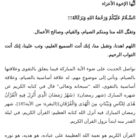
أيُّها الإخوة الأعزاء
السَّـلَامُ عَلَيْكُمْ وَرَحْمَةُ اللهِ وَبَرَكَاتُهُ؛؛؛
وتقبَّل الله منا ومنكم الصيام، والقيام، وصالح الأعمال
.
اللهم اهدنا، وتقبل منا، إنك أنت السميع العليم، وتب علينا، إنك أنت
التواب الرحيم
.
نواصل الحديث على ضوء الآية المباركة فيما يتعلق بالتقوى وعلاقتها
بالصيام، ونأتي إلى موضوعٍ مهم، له علاقة أساسية بالصيام، وعلاقة
أساسية بالتقوى، الله “سبحانه وتعالى” قال في كتابه الكريم عن
شهره المبارك (شهر رمضان): {شَهْرُ رَمَضَانَ الَّذِي أُنْزِلَ فِيهِ الْقُرْآنُ
هُدًى لِلنَّاسِ وَبَيِّنَاتٍ مِنَ الْهُدَى وَالْفُرْقَانِ}[البقرة: من الآية185]، شهر
رمضان المبارك فيه أنزل الله كتابه العظيم: القرآن الكريم، في ليلة
القدر منه ابتدأ نزول القرآن الكريم.
القرآن الكريم هو نعمة الله العظيمة على عباده، هو هديه، هو نوره