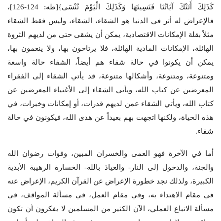
كَذَلِكَ أَتَتْكَ آيَاتُنَا فَنَسِيتَهَا وَكَذَلِكَ الْيَوْمَ تُنْسَى}[طه: 124-126]،
فالإعراض له أثر في الدنيا هو الشقاء، الشقاء، وليس فقط الشقاء
مثلاً بقلة الإمكانات الاقتصادية، يمكن أن يشقى حتى من لديهم الثروة
الهائلة، الإمكانات المادية الهائلة، فلا يرتاحون بها، ولا ينعمون بها،
يمكن أن يكونوا في حالة شقاء هم أيضاً، الشقاء حالة واسعة
ومتنوعة، ومتنوعة، وأشكالها متنوعة، قد يأتي الشقاء إلى الفقراء
المعرضين عن كتاب الله، ويأتي الشقاء إلى الأغنياء المعرضين عن
كتاب الله، ويأتي الشقاء عمن لديهم قدرات، أو إمكانات وخبرات، في
هذه الحياة، ولكنها اتجهت بهم بعيداً عن هدى الله، فيكونون في حالة
شقاء.
أما في الآخرة فهو العمى والخسران المبين، وفوات رضوان الله
والجنة، والدخول إلى النار- والعياذ بالله- الخسارة الرهيبة الأبدية
الكبيرة، ولذلك نجد خطورة الإعراض عن القرآن الكريم، الإعراض عنه
في مقام الاهتداء به، وفي مقام العمل، في مسألة المواقف، في
مسألة الاتباع العملي، الآن الكثير من المسلمين لا يفكرون أن تكون