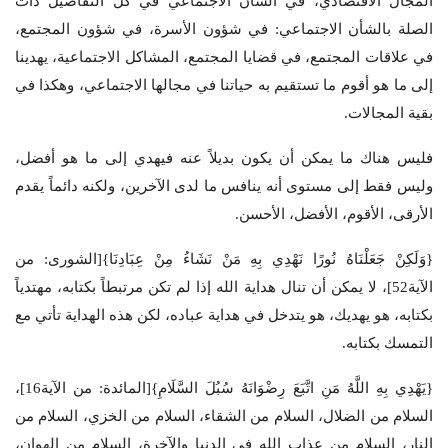
المجال الاقتصادي، في الشأن الاجتماعي في كل التفاصيل ذات
الصلة بالشأن الاجتماعي: في شؤون الأسرة، في شؤون المجتمع،
في علاقات المجتمع، في قضايا المجتمع، المشاكل الاجتماعية، يهدينا
إلى ما هو أقوم ما تستقيم به حياتنا في مجالها الاجتماعي، وهكذا في
بقية المجالات.
فليس هناك ما يمكن أن يكون بديلاً عنه فيهدي إلى ما هو أفضل،
وليس فقط إلى مستوى أنه ينافس ما لدى الآخرين، ولكنه دائماً يقدم
الأرقى، الأقوم، الأفضل، الأحسن.
{وَلَكِنْ جَعَلْنَاهُ نُورًا نَهْدِي بِهِ مَنْ نَشَاءُ مِنْ عِبَادِنَا}[الشورى: من
الآية52]، لا يمكن أن تنال هداية الله إذا لم تكن مرتبطاً بكتابه، مهتدياً
بكتابه، هو يهديك، هو يتدخل في هداية عباده، لكن هذه الهداية تأتي مع
التمسك بكتابه.
{يَهْدِي بِهِ اللَّهُ مَنِ اتَّبَعَ رِضْوَانَهُ سُبُلَ السَّلَامِ}[المائدة: من الآية16]،
السلام من الضلال، السلام من الشقاء، السلام من الخزي، السلام من
النار، السلام من عذاب الله في الدنيا والآخرة، السلام من الهوان،