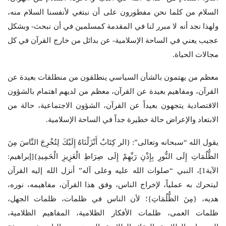
السلام من كلما نحن مفطورون على أن نبتغي لأنفسنا السلام منه،
ولهذا نجد أنه لا مبرر لنا في المقدمة كمسلمين في أن نبحث- وبشكل
عجيب يعني في الساحة الإسلامية- عن بدائل من خارج القرآن في كل
مجالات الحياة.
معظم من يهتمون بالشأن السياسي ينطلقون من منطلقات بعيدة عن
القرآن، ومفاهيم بعيدة عن القرآن، معظم من لديهم اهتمام بالشؤون
الاقتصادية يتجهون بعيداً عن القرآن، الشؤون الاجتماعية، حالة من
الابتعاد والإعراض حالة خطيرة جداً في الساحة الإسلامية.
يقول الله “سبحانه وتعالى”: {الر كِتَابٌ أَنْزَلْنَاهُ إِلَيْكَ لِتُخْرِجَ النَّاسَ مِنَ
الظُّلُمَاتِ إِلَى النُّورِ بِإِذْنِ رَبِّهِمْ إِلَى صِرَاطِ الْعَزِيزِ الْحَمِيدِ}[إبراهيم:
الآية1]، النبي “صلوات الله عليه وعلى آله” أنزل الله إليه القرآن
ليتحرك به عملياً، لإخراج الناس، وفق هذا القرآن، مفاهيمه، نوره،
هديه، {مِنَ الظُّلُمَاتِ}؛ لأن الناس في ظلمات، ظلمات الجهل،
ظلمات العمى، ظلمات الأفكار الظلامية، المفاهيم الظلامية،