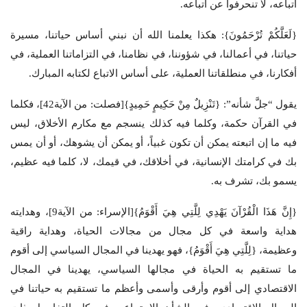
اتباعه، لا تنحرفوا عن اتباعه.
{لَعَلَّكُمْ تُرْحَمُونَ}: هكذا يعلمنا الله أن نبني أساس حياتنا، مسيرة
حياتنا، في أعمالنا، في شؤوننا، في نظامنا، في التزاماتنا العملية، في
أفكارنا، في منطلقاتنا العملية، على أساس الاتباع لكتابه المبارك.
يقول “جلَّ شأنه”: {تَنْزِيلٌ مِنْ حَكِيمٍ حَمِيدٍ}[فصلت: من الآية42]، فكلما
في القرآن حكمة، وكلما فيه كذلك ينسجم مع مكارم الأخلاق، ليس
فيه ما إن اتبعته يمكن أن تكون غبياً، أو يمكن أن يشوهك، أو أن يمس
بك في كرامتك الإنسانية، في أخلاقك، في قيمك، لا، كلما فيه عظيم،
يسمو بك، تشرف به.
{إِنَّ هَذَا الْقُرْآنَ يَهْدِي لِلَّتِي هِيَ أَقْوَمُ}[الإسراء: من الآية9]، وهدايته
هداية واسعة في كل مجال من مجالات الحياة، وهداية راقية
وعظيمة، {لِلَّتِي هِيَ أَقْوَمُ}، فهو يهدينا في المجال السياسي إلى أقوم
ما تستقيم به الحياة في مجالها السياسي، يهدينا في المجال
الاقتصادي إلى أقوم وأرقى وأسمى وأعظم ما تستقيم به حياتنا في