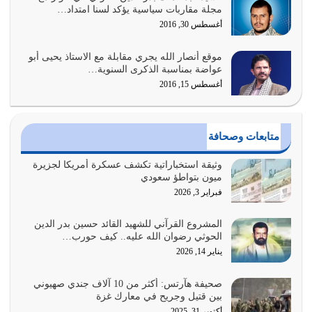
أبرز أسباب الشقاء هو الإعراض عن ذكر الله وعن هدى الله
مجلة مقاربات سياسية يؤكد لسنا امتداد…
المتمثل في القرآن الكريم
أغسطس 30, 2016
يوليو 31, 2026
موقع أنصار الله يجري مقابلة مع الاستاذ يحيى أبو
أولياء الشيطان كلما كانوا أكثر ولاءً وطاعة للشيطان كلما كانوا
عواضة بمناسبة الذكرى السنوية…
أكثر ضعفاً
أغسطس 15, 2016
يوليو 30, 2026
وعد الله تعالى من يُقتل في سبيله بالحياة الأبدية والرزق
متابعات وصحافة
والاستبشار والنجاة والخلود في…
يوليو 29, 2026
وثيقة استخباراتية تكشف عسكرة أمريكا لجزيرة
ميون بتواطؤ سعودي
القرآن الكريم هو أهم مصدر لمعرفة رسول الله معرفة سيرته
فبراير 3, 2026
معرفة شخصيته معرفة عظمته
يوليو 28, 2026
المشروع القرآني للشهيد القائد حسين بدر الدين
الحوثي رضوان الله عليه.. كيف حورب…
هل نحن من الصالحين؟ قيِّم نفسك هنا اترك القرآن على أصله
يناير 14, 2026
وأعرض نفسك، وأعرض ما لديك على…
يوليو 27, 2026
صحيفة هآرتس: أكثر من 10 آلاف جندي صهيوني
بين قتيل وجريح في معارك غزة
عندما يكون عدوك هو عدو الله معناه أن تكون نقاط الضعف
أكتوبر 31, 2025