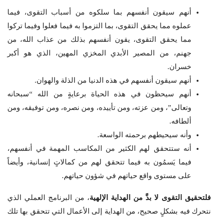
أنهم سيقون أنفسهم بما سلكوه من أسباب التقوى، فيما
عملوه مما يحقق التقوى، بما التزموا به فيما فعلوا وفيما تركوا
مما يحقق التقوى، يقون أنفسهم بذلك من عذاب الله، من
جهنم، من المصير الأبدي المخزي المهين، الذي هو أكبر
خسران.
أنهم سيقون أنفسهم في هذه الدنيا من الذلة والهوان.
أنهم سيحظون في هذه الحياة برعايةٍ من الله “سبحانه
وتعالى”، ومن عزته، ومن تأييده، ومن نصره، ومن توفيقه، ومن
ألطافه.
وأنه سيحيطهم برحمته الواسعة.
أنه ستتحقق لهم الكثير من المكاسب المهمة في أنفسهم،
فيما يَسمُون به فيما تتحقق لهم من كمالاتٍ إنسانية، وأيضاً
على مستوى واقع حياتهم في شؤون حياتهم.
فلتحقيق التقوى لا بدَّ من الهداية الإلهية
، من البرنامج العملي الذي
نتحرك فيه بشكلٍ صحيح، من الهداية إلى الأعمال التي تتحقق بها تلك