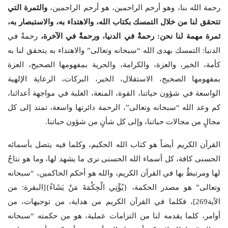
رحمة الله بنا، وهو أرحم الراحمين، هو أرحم الراحمين،
والثمرة التي
تتحقق لنا من خلال التمسك بكتاب الله، والاهتداء به، والاستبصار به،
ثمرة مهمة لنا نحن: رحمةٌ في الدنيا، ورحمةٌ في الآخرة،
رحمةٌ في
الدنيا: التمسك بهدى الله “سبحانه وتعالى” والاهتداء به يتحقق لنا به
كأمة، الخير، والعزة، والكرامة، والحرية بمفهومها الصحيح، العزة
بمفهومها الصحيح، الاستقلال، الخير، البركات، الرعاية الإلهية
الواسعة في شؤون حياتنا، القوة، المنعة، الغلبة في مواجهة أعدائنا،
كم وعد الله “سبحانه وتعالى”، الرحمة دائرتها واسعة، تمتد إلى كل
مجالٍ من مجالات حياتنا، وإلى كل شأنٍ من شؤون حياتنا.
القرآن الكريم أيضاً هو كتاب الله الحكيم، وكلما فيه يتصل بأسمائه
الحسنى كافة، كل أسماء الله الحسنى نرى ما يشهد لها، وما هو نتاجٌ
لها ومرتبطٌ بها في القرآن الكريم، والله هو أحكم الحاكمين، “سبحانه
وتعالى” هو مصدر الحكمة، {يُؤْتِي الْحِكْمَةَ مَنْ يَشَاءُ}[البقرة: من
الآية269]، فكلما في القرآن الكريم من هداية، من توجيهات، من
أوامر، كلما يقدمه لنا من التزامات عملية، هو من حكمته “سبحانه