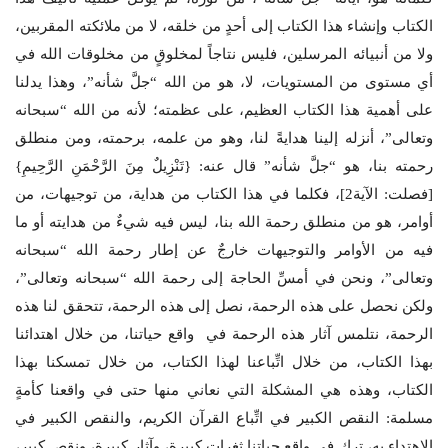
الكتاب وإنشاء هذا الكتاب إلى أحدٍ من خلقه، لا من ملائكته المقربين،
ولا من أنبيائه المرسلين، فليس نتاجاً لمخلوقٍ من مخلوقات الله في
أي مستوى من المستويات، لا، هو من الله “جلَّ شأنه”، وهذا يدلنا
على أهمية هذا الكتاب العظيم، على عظمته؛ لأنه من الله “سبحانه
وتعالى”، أنزله إلينا هدايةً لنا، وهو من علمه، برحمته، ومن منطلق
رحمته بنا، هو “جلَّ شأنه” قال عنه: {تَنْزِيلٌ مِنَ الرَّحْمَنِ الرَّحِيمِ}
[فصلت: الآية2]، فكلما في هذا الكتاب من هداية، من توجيهات، من
أوامر، هو من منطلق رحمة الله بنا، ليس فيه شيءٌ من هدايته أو ما
فيه من الأوامر والتوجيهات خارجٌ عن إطار رحمة الله “سبحانه
وتعالى”، ونحن في أمسِّ الحاجة إلى رحمة الله “سبحانه وتعالى”،
ولكن نحصل على هذه الرحمة، نصل إلى هذه الرحمة، تتحقق لنا هذه
الرحمة، نتلمس آثار هذه الرحمة في واقع حياتنا، من خلال اهتدائنا
بهذا الكتاب، من خلال اتِّباعنا لهذا الكتاب، من خلال تمسكنا بهذا
الكتاب، وهذه هي المشكلة التي نعاني منها حتى في واقعنا كأمةٍ
مسلمة: النقص الكبير في اتِّباع القرآن الكريم، والنقص الكبير في
الاهتداء به، ترك في واقع حياتنا ثغراتٍ كبيرة، وآثار كبيرة، ونقص كبير،