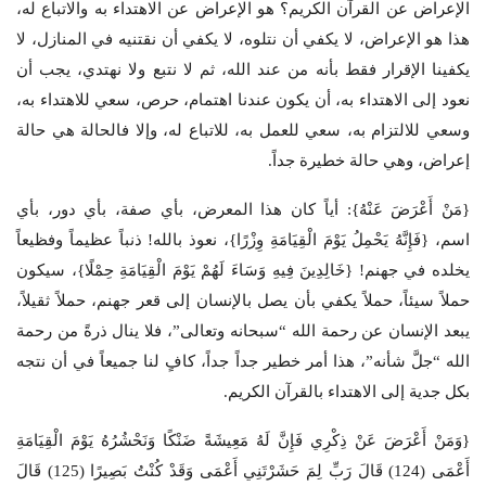
الإعراض عن القرآن الكريم؟ هو الإعراض عن الاهتداء به والاتباع له،
هذا هو الإعراض، لا يكفي أن نتلوه، لا يكفي أن نقتنيه في المنازل، لا
يكفينا الإقرار فقط بأنه من عند الله، ثم لا نتبع ولا نهتدي، يجب أن
نعود إلى الاهتداء به، أن يكون عندنا اهتمام، حرص، سعي للاهتداء به،
وسعي للالتزام به، سعي للعمل به، للاتباع له، وإلا فالحالة هي حالة
إعراض، وهي حالة خطيرة جداً.
{مَنْ أَعْرَضَ عَنْهُ}: أياً كان هذا المعرض، بأي صفة، بأي دور، بأي
اسم، {فَإِنَّهُ يَحْمِلُ يَوْمَ الْقِيَامَةِ وِزْرًا}، نعوذ بالله! ذنباً عظيماً وفظيعاً
يخلده في جهنم! {خَالِدِينَ فِيهِ وَسَاءَ لَهُمْ يَوْمَ الْقِيَامَةِ حِمْلًا}، سيكون
حملاً سيئاً، حملاً يكفي بأن يصل بالإنسان إلى قعر جهنم، حملاً ثقيلاً،
يبعد الإنسان عن رحمة الله “سبحانه وتعالى”، فلا ينال ذرةً من رحمة
الله “جلَّ شأنه”، هذا أمر خطير جداً جداً، كافٍ لنا جميعاً في أن نتجه
بكل جدية إلى الاهتداء بالقرآن الكريم.
{وَمَنْ أَعْرَضَ عَنْ ذِكْرِي فَإِنَّ لَهُ مَعِيشَةً ضَنْكًا وَنَحْشُرُهُ يَوْمَ الْقِيَامَةِ
أَعْمَى (124) قَالَ رَبِّ لِمَ حَشَرْتَنِي أَعْمَى وَقَدْ كُنْتُ بَصِيرًا (125) قَالَ