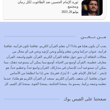
ثورة الإمام الحسين ضد الطاغوت لكل زمان
يشاء ويذل من يشاء
ومجتمع
يوليو 21, 2026
يوليو 26, 2023
{إِنَّ الدِّينَ عِنْدَ اللَّهِ الْإسْلامُ} الدين الذي شرعه الله للناس في
كل زمان…
يوليو 19, 2026
مـــن نـــحـــن
الوظيفة عبارة عن مسؤولية يجب النهوض بها كما ينبغي لكي
يجب أن يكون همّنا هو ماذا؟ أن نتعلم القرآن الكريم، ثقافتنا تكون قرآنية، ثقافتنا
تتحقق الحقوق للجميع
قرآنية، عنوان حركتنا ونحن نتعلم ونُعلّم ونحن نُرْشِد ونحن في أي مجال من
يوليو 18, 2026
مجالات الثقافة أن ندور حول ثقافة القرآن الكريم. القرآن علوم واسعة، القرآن
معارف عظيمة، القرآن أوسع من الحياة، أوسع مما يمكن أن يستوعبه ذهنك، مما
بعض صفات المتقين {الصَّابِرِينَ وَالصَّادِقِينَ وَالْقَانِتِينَ
يمكن أن تستوعبه أنت كإنسان في مداركك، القرآن واسع جداً، وعظيم جداً، هو
وَالْمُنْفِقِينَ…
((بحر – كما قال الإمام علي – لا يُدرَك قعره)). نحن إذا ما انطلقنا من الأساس
يوليو 17, 2026
عنوان ثقافتنا: أن نتثقف بالقرآن الكريم. سنجد أن القرآن الكريم هو هكذا، عندما
نتعلمه ونتبعه يزكينا، يسمو بنا، يمنحنا الحكمة، يمنحنا القوة، يمنحنا كل القيم، كل
الاعتصام بحبل الله أمر إلهي للمؤمنين وهو بمثابة سبب بينهم
القيم التي لما ضاعت ضاعت الأمة بضياعها، كما هو حاصل الآن في وضع
وبين الله يترتب عليه النصر…
المسلمين، وفي وضع العرب بالذات. وشرف عظيم جداً لنا، ونتمنى أن نكون
يوليو 16, 2026
صفحتنا على الفيس بوك
بمستوى أن نثقف الآخرين بالقرآن الكريم، وأن نتثقف بثقافة القرآن الكريم
{ذَلِكَ فَضْلُ اللَّهِ يُؤْتِيهِ مَنْ يَشَاءُ وَاللَّهُ ذُو الْفَضْلِ الْعَظِيمِ} يؤتيه من يشاء، فنحن