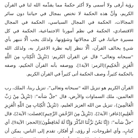
رؤية أرقى ولا أسمى ولا أكثر حكمةً مما يقدِّمه الله لنا في القرآن
الكريم، وأنَّ هذه الحكمة لا تختص بمجال في حياتنا دون سائر
المجالات، الحكمة في المجال السياسي، الحكمة في المجال
الاقتصادي، الحكمة في نظم أمورنا الاجتماعية، الحكمة في كل
مسيرة حياتنا، في كل مجالاتها وشؤونها، ولذلك يجب ألَّا ننبهر بأي
شيءٍ يخالف القرآن، ألَّا ننظر إليه نظرة الاغترار به، ولذلك الله
“سبحانه وتعالى” قال عن القرآن الكريم: {تَنْزِيلُ الْكِتَابِ مِنَ اللَّهِ
الْعَزِيزِ الْحَكِيمِ}[الزمر: الآية1]، ووصفه بأنه القرآن الحكيم، وصفه
بالحكمة كثيراً، وصف الحكمة أتى كثيراً في القرآن الكريم.
القرآن الكريم هو تنزيل الله “سبحانه وتعالى”، تنزيل ربنا، الملك، رب
العالمين، ملك السماوات والأرض، قال “جلَّ شأنه”: {تَنْزِيلٌ مِنْ رَبِّ
الْعَالَمِينَ}، تنزيل من الله العزيز العليم، {تَنْزِيلُ الْكِتَابِ مِنَ اللَّهِ الْعَزِيزِ
الْعَلِيمِ}[غافر: الآية2]، {تَنْزِيلٌ مِنَ الرَّحْمَنِ الرَّحِيمِ}[فصلت: الآية2]، قال
“جلَّ شأنه”: {إِنَّا نَحْنُ نَزَّلْنَا الذِّكْرَ وَإِنَّا لَهُ لَحَافِظُونَ}[الحجر: الآية9]، أي
كتابٍ، وأي اطروحات، أو رؤى، أو أفكار، تقدم إلى الناس، يمكن أن