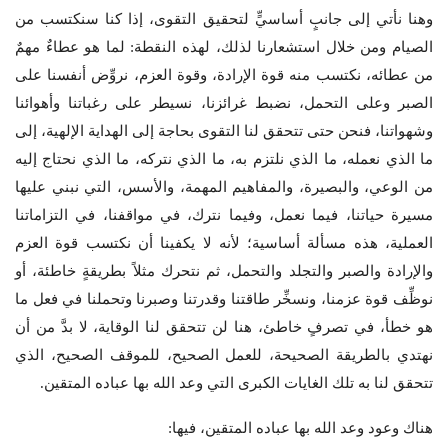
وهنا نأتي إلى جانبٍ أساسيٍّ لتحقيق التقوى، إذا كنا سنكتسب من
الصيام ومن خلال استشعارنا لذلك، لهذه النقطة: لما هو عطاءٌ مهمٌ
من عطائه، نكتسب منه قوة الإرادة، وقوة العزم، نروِّض أنفسنا على
الصبر وعلى التحمل، نضبط غرائزنا، نسيطر على رغباتنا وأهوائنا
وشهواتنا، فنحن حتى تتحقق لنا التقوى بحاجة إلى الهداية الإلهية، إلى
ما الذي نعمله، ما الذي نلتزم به، ما الذي نتركه، ما الذي نحتاج إليه
من الوعي، والبصيرة، والمفاهيم المهمة، والأسس، التي نبني عليها
مسيرة حياتنا، فيما نعمل، وفيما نترك، في مواقفنا، في التزاماتنا
العملية، هذه مسألة أساسية؛ لأنه لا يكفينا أن نكتسب قوة العزم
والإرادة والصبر والتجلد والتحمل، ثم نتحرك مثلاً بطريقةٍ خاطئة، أو
نوظِّف قوة عزمنا، ونسخِّر طاقتنا وقدرتنا وصبرنا وتحملنا في فعل ما
هو خطأ، في تصرفٍ خاطئ، هنا لن تتحقق لنا الوقاية، لا بدَّ من أن
نهتدي بالطريقة الصحيحة، للعمل الصحيح، للموقف الصحيح، الذي
تتحقق لنا به تلك الغايات الكبرى التي وعد الله بها عباده المتقين.
هناك وعود وعد الله بها عباده المتقين، فيها: