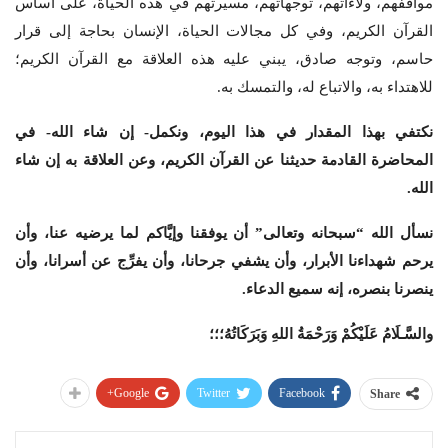
مواقفهم، ولاءاتهم، توجهاتهم، مسيرتهم في هذه الحياة، على أساس
القرآن الكريم، وفي كل مجالات الحياة، الإنسان بحاجة إلى قرار
حاسم، وتوجه صادق، يبني عليه هذه العلاقة مع القرآن الكريم؛
للاهتداء به، والاتباع له، والتمسك به.
نكتفي بهذا المقدار في هذا اليوم، ونكمل- إن شاء الله- في
المحاضرة القادمة حديثنا عن القرآن الكريم، وعن العلاقة به إن شاء
الله
.
نسأل الله “سبحانه وتعالى” أن يوفقنا وإيَّاكم لما يرضيه عنا، وأن
يرحم شهداءنا الأبرار، وأن يشفي جرحانا، وأن يفرِّج عن أسرانا، وأن
ينصرنا بنصره، إنه سميع الدعاء
.
والسَّـلَامُ عَلَيْكُمْ وَرَحْمَةُ اللهِ وَبَرَكَاتُهُ؛؛؛
Google+
Twitter
Facebook
Share