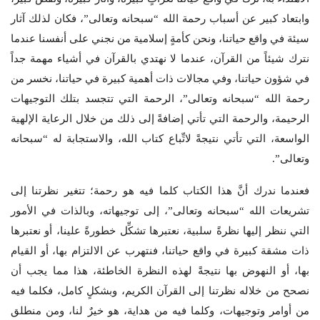
وابتعاد كبير عن أسباب رحمة الله “سبحانه وتعالى”، فكان لذلك آثار
سيئة في واقع حياتنا، ونحن كأمةٍ إسلامية من نجني على أنفسنا عندما
نترك شيئاً من القرآن، عندما لا نهتدي بالقرآن في أشياء مهمة جداً
في شؤون حياتنا، وفي مجالات ذات أهمية كبيرة في حياتنا، نخسر من
رحمة الله “سبحانه وتعالى”، الرحمة التي تتجسد بتلك التوجيهات
الرحيمة، والرحمة التي تأتي إضافةً إلى ذلك من خلال الرعاية الإلهية
الواسعة، التي تأتي نتيجةً لاتِّباع كتاب الله، والاستجابة له “سبحانه
وتعالى”.
فعندما ندرك أنَّ هذا الكتاب كلما فيه هو رحمة؛ تتغير نظرتنا إلى
تشريعات الله “سبحانه وتعالى”، إلى توجيهاته، وبالذات في الأمور
التي ننظر إليها نظرةً سلبية، نعتبرها تشكِّل خطورةً علينا، أو نعتبرها
ذات مشقة كبيرة في واقع حياتنا، فنتهرب عن الالتزام بها، أو القيام
بها، أو النهوض بها نتيجةً لهذه النظرة الخاطئة، هذا مما يجب أن
نصحح من خلاله نظرتنا إلى القرآن الكريم، وبشكلٍ كامل، فكلما فيه
من أوامر وتوجيهات، وكلما فيه من هداية، هو خيرٌ لنا، ومن منطلق