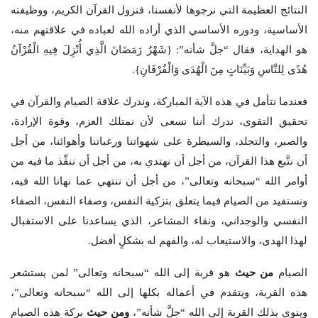
النتائج العظيمة التي نرجوها لأنفسنا، فنزول القرآن الكريم، ووظيفته
الأساسية، ودوره الأساسي الذي أراده الله لعباده في علاقتهم منه،
هو الهداية، فقال “جلَّ شأنه”: {شَهْرُ رَمَضَانَ الَّذِي أُنْزِلَ فِيهِ الْقُرْآنُ
هُدًى لِلنَّاسِ وَبَيِّنَاتٍ مِنَ الْهُدَى وَالْفُرْقَانِ}.
فعندما نتأمل في هذه الآية المباركة، وندرك علاقة الصيام والقرآن في
تحقيق التقوى، ندرك أننا نسعى لأن نمتلك العزم، وقوة الإرادة،
والصبر، والتجلد، والسيطرة على شهواتنا ورغباتنا وأهوائنا، من أجل
أن نتَّبع هذا القرآن، من أجل أن نهتدي به، من أجل أن ننفِّذ ما فيه من
أوامر الله “سبحانه وتعالى”، من أجل أن ننتهي عما نهانا الله فيه،
ونستفيد من الصيام فيما يتعلق بتزكية النفس، وصفاء النفس، الصفاء
النفسي والوجداني، ونقاء المشاعر، الذي يساعدنا على الاستقبال
لهذا الهدى، والاستيعاب له، والفهم له بشكلٍ أفضل.
الصيام
من حيث
هو قربة إلى الله “سبحانه وتعالى” لمن يستشعر
هذه القربة، ويتقدم في أعماله بكلها إلى الله “سبحانه وتعالى”،
وينوي بذلك القربة إلى الله “جلَّ شأنه”،
ومن حيث
بركة هذه الصيام