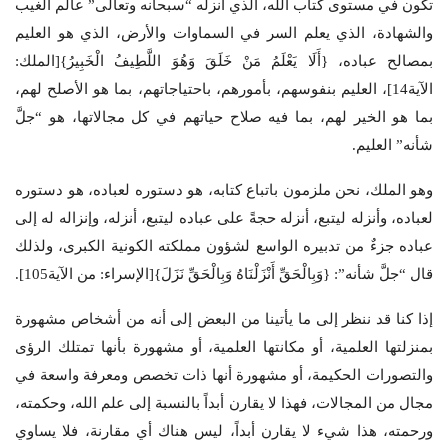
تكون في مستوى كتاب الله، الذي أنزله “سبحانه وتعالى” عالم الغيب
والشهادة، الذي يعلم السر في السماوات والأرض، الذي هو العليم
بمصالح عباده، {أَلَا يَعْلَمُ مَنْ خَلَقَ وَهُوَ اللَّطِيفُ الْخَبِيرُ}[الملك:
الآية14]، العليم بنفوسهم، بأمورهم، باحتياجاتهم، بما هو الأصلح لهم،
بما هو الخير لهم، بما فيه صلاح حياتهم في كل مجالاتها، هو “جلَّ
شأنه” العليم.
وهو الملك، نحن ملزمون باتباع كتابه، هو دستوره لعباده، هو دستوره
لعباده، وأنزله ليتبع، أنزله حجةً على عباده ليتبع، أنزله، وإنزاله له إلى
عباده جزءٌ من تدبيره الواسع لشؤون مملكته الكونية الكبرى، ولذلك
قال “جلَّ شأنه”: {وَبِالْحَقِّ أَنْزَلْنَاهُ وَبِالْحَقِّ نَزَلَ}[الإسراء: من الآية105].
إذا كنا قد ننظر إلى ما يأتينا من البعض إلى أنه من أشخاص مشهورة
بمنزلتها العلمية، أو مكانتها العلمية، أو مشهورة بأنها تمتلك الرؤى
والتصورات الحكيمة، أو مشهورة أنها ذات تخصص ومعرفة واسعة في
مجال من المجالات، فهذا لا يقارن أبداً بالنسبة إلى علم الله، وحكمته،
ورحمته، هذا شيء لا يقارن أبداً، ليس هناك أي مقارنة، فلا يساوي