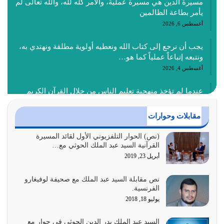
مسيرة الدين هي مسيرة عملية، والأمر كله لله، والله تعالى لم
يأمر بطاعة الظالمين
أغسطس 6, 2026
يجب أن نرجع إلى كتاب الله ونعطيه أولوية مطلقة ونهتدي به،
ونتبعه إتباعاً عملياً كما هو…
أغسطس 4, 2026
عندما لم تؤخذ منهجية تعليم الناس من خلال القرآن الكريم
حصل ضياع للأمة وضياع للأجيال
أغسطس 3, 2026
مقابلات وحوارات
الغاية من الصلاة هو ذكر الله (أقم الصلاة لذكري) إضافة إلى
(نص) الحوار التلفزيوني الأول لقائد المسيرة
القرآنية السيد عبد الملك الحوثي مع…
{وَأَعِدُّوا لَهُمْ مَا…
أبريل 23, 2019
أغسطس 2, 2026
نص مقابلة السيد عبد الملك مع صحيفة لوفيغارو
السبب الرئيسي لشقاء الأمة الابتعاد عن كتاب الله والتعدي
الفرنسية.
لحدود الله بالإضافات للدين
يوليو 18, 2018
أغسطس 1, 2026
السيد عبد الملك بدر الدين الحوثي في حوار مع