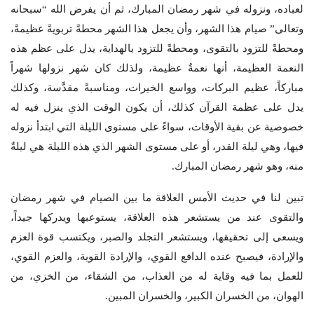
لعباده، ونزوله في شهر رمضان المبارك، ثم أن يفرض الله “سبحانه
وتعالى” صيام هذا الشهر، وأن يجعل هذا الشهر محطةً تربويةً عظيمةً،
ومحطةً للتزود بالتقوى، ومحطةً للتزود بالهداية، يدل على عظم هذه
النعمة العظيمة، أنها نعمةٌ عظيمة، ولذلك كان شهر نزولها شهراً
مباركاً، عظيم البركات، وواسع الخيرات، ومناسبةً مقدَّسة، وكذلك
يدل على عظمة القرآن كذلك، أن يكون الوقت الذي ينزل فيه له
خصوصية عن بقية الأوقات، سواءً على مستوى الليلة التي ابتدأ نزوله
فيها، وهي ليلة القدر، أو على مستوى الشهر الذي هذه الليلة هي ليلةٌ
منه، وهو شهر رمضان المبارك.
تبين لنا في حديث الأمس العلاقة ما بين الصيام في شهر رمضان
والتقوى عند من يستشعر هذه العلاقة، يستوعبها ويدركها جيداً،
ويسعى إلى تحقيقها، ويستشعر التجلد والصبر، ويكتسب قوة العزم
والإرادة، فيصبح عنده الدافع القوي، والإرادة القوية، والعزم القوي،
للعمل بما فيه وقاية له من العذاب، من الشقاء، من الخزي، من
الهوان، من الخسران الكبير، والخسران المبين.