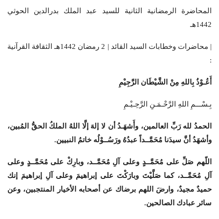
المحاضرة الرمضانية الثانية للسيد عبد الملك بدرالدين الحوثي
1442هـ
| محاضرات وخطابات السيد القائد | 2 رمضان 1442هـ الثقافة القرآنية
:
أَعُـوْذُ بِاللهِ مِنْ الشَّيْطَان الرَّجِيْمِ
بِـسْـــمِ اللهِ الرَّحْـمَـنِ الرَّحِـيْـمِ
الحمدُ لله رَبِّ العالمين، وأَشهَـدُ أن لا إلهَ إلَّا اللهُ الملكُ الحقُّ المُبين،
وأشهَدُ أنَّ سيدَنا مُحَمَّــداً عبدُهُ ورَسُــوْلُه خاتمُ النبيين
.
اللّهم صَلِّ على مُحَمَّــدٍ وعلى آلِ مُحَمَّــد، وبارِكْ على مُحَمَّــدٍ وعلى
آلِ مُحَمَّــد، كما صَلَّيْتَ وبارَكْتَ على إبراهيمَ وعلى آلِ إبراهيمَ إنك
حميدٌ مجيدٌ، وارضَ اللهم برضاك عن أصحابه الأخيار المنتجبين، وعن
سائر عبادك الصالحين
.