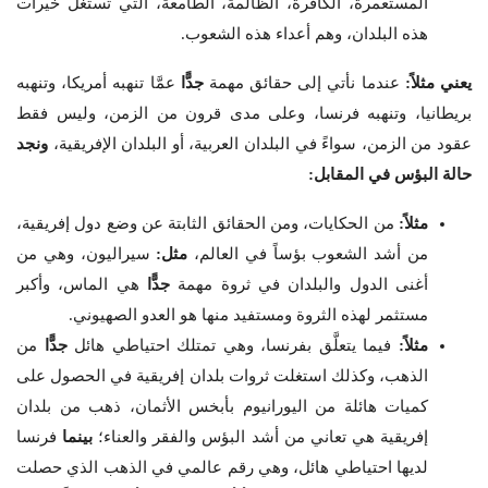
المستعمرة، الكافرة، الظالمة، الطامعة، التي تستغل خيرات
هذه البلدان، وهم أعداء هذه الشعوب.
يعني مثلاً:
عندما نأتي إلى حقائق مهمة
جدًّا
عمَّا تنهبه أمريكا، وتنهبه
بريطانيا، وتنهبه فرنسا، وعلى مدى قرون من الزمن، وليس فقط
عقود من الزمن، سواءً في البلدان العربية، أو البلدان الإفريقية،
ونجد
حالة البؤس في المقابل:
مثلاً:
من الحكايات، ومن الحقائق الثابتة عن وضع دول إفريقية،
من أشد الشعوب بؤساً في العالم،
مثل:
سيراليون، وهي من
أغنى الدول والبلدان في ثروة مهمة
جدًّا
هي الماس، وأكبر
مستثمر لهذه الثروة ومستفيد منها هو العدو الصهيوني.
مثلاً:
فيما يتعلَّق بفرنسا، وهي تمتلك احتياطي هائل
جدًّا
من
الذهب، وكذلك استغلت ثروات بلدان إفريقية في الحصول على
كميات هائلة من اليورانيوم بأبخس الأثمان، ذهب من بلدان
إفريقية هي تعاني من أشد البؤس والفقر والعناء؛
بينما
فرنسا
لديها احتياطي هائل، وهي رقم عالمي في الذهب الذي حصلت