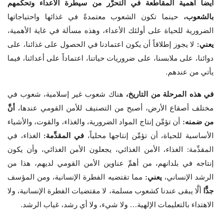
أيضا أهمية المقاطعة في التحرُّر من سيطرة الأعداء وتحكُّمهم
بالشعوب،
حينما تكون الشعوب معتمدةً في غذائها واحتياجاتها
الضرورية للحياة على أولئك الأعداء، وهذه مسألة في غاية الأهمية،
يعني:
لا يجوز إطلاقاً أن يكون اعتمادنا في الحصول على غذائنا، على
دوائنا، على ملابسنا، على ضروريات حياتنا، اعتماداً على أعدائنا، فيما
يأتي من عندهم.
في هذه المرحلة من التاريخ،
هناك شعوب غير إسلامية، شعوب في
مختلف أصقاع الأرض، أصبح من التصنيف للأمن القومي عندها،
أنَّ
من ضمنه:
أن تؤمِّن إنتاج المواد الضرورية، والغذاء، والقوت، والأشياء
الأساسية للحياة، أن تؤمِّن إنتاجها محلياً،
في المقدِّمة:
الغذاء، في
المقدِّمة: الغذاء، الأمن الغذائي، يجعلون الأمن الغذائي، وأن يكون
إنتاجه في بلدانهم، من أهمِّ عناوين الأمن القومي لديهم، هذا من
الرشد الإنساني،
يعني:
مما تقتضيه الفطرة الإنسانية، ومن المؤسف
جدًّا
ألَّا يبقى عندنا كشعوب مسلمة، لا مقتضيات الفطرة الإنسانية، ولا
الاهتداء بالتعليمات الإلهية… ولا شيء، ولا أي رشد، غياب الرشد.