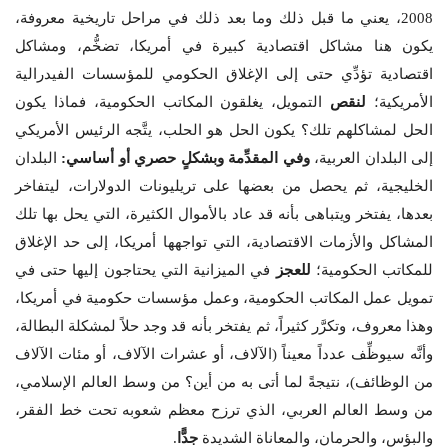
2008، يعني ما قبل ذلك وما بعد ذلك في مراحل تاريخية معروفة،
يكون هنا مشاكل اقتصادية كبيرة في أمريكا، تضخُّم، ومشاكل
اقتصادية تؤدِّي حتى إلى الإغلاق الحكومي للمؤسسات الفيدرالية
الأمريكية؛
لنقص
التمويل، يغلقون المكاتب الحكومية، فماذا يكون
الحل لمشاكلهم تلك؟ يكون الحل هو الحلب، يتَّجه الرئيس الأمريكي
إلى البلدان العربية،
وفي المقدِّمة وبشكلٍ حصري أو أساسي:
البلدان
الخليجية، ثم يحصل من بعضها على تريليونات الدولارات، ليتفاخر
بعدها، يفتخر ويتباهى بأنه قد عاد بالأموال الكثيرة، التي يحل بها تلك
المشاكل والأزمات الاقتصادية، التي تواجهها أمريكا، إلى حد الإغلاق
للمكاتب الحكومية؛
للعجز
في الميزانية التي يحتاجون إليها حتى في
تمويل عمل المكاتب الحكومية، وعمل مؤسسات حكومية في أمريكا،
وهذا معروف، وتكرَّر كثيراً، ثم يفتخر بأنه قد وجد حلاً لمشكلة البطالة،
وأنَّه سيوظِّف عدداً معيناً (الآلاف، أو عشرات الآلاف، أو مئات الآلاف
من الوظائف)، نتيجةً لما أتى به من أين؟ من وسط العالم الإسلامي،
من وسط العالم العربي، الذي ترزح معظم شعوبه تحت خط الفقر،
والبؤس، والحرمان، والمعاناة الشديدة
جدًّا
.