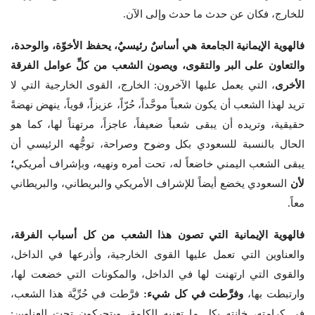
للخارج، فكان عن حدث ما حدث وإلى الآن.
فالهوية الإيمانية الجامعة هي أساسٌ رئيسيٌ، يحفظ الأخوّة، والوحدة،
والتعاون على البر والتقوى، ويصون الشعب من كلِّ عوامل الفرقة
الأخرى
، التي يعمل عليها الآخرون: الخارج، القوى الخارجية التي لا
تريد لهذا الشعب أن يكون شعباً موحَّداً، حُرّاً، عزيزاً، قوياً، ينهض نهضةً
حقيقية، وتريده أن يبقى شعباً ضعيفاً، عاجزاً، مرتهناً لها، كما هو
الحال بالنسبة للسعودي بكل وضوح وصراحة، توجُّهه الرئيسي أن
يبقى الشعب اليمني خاضعاً له، تحت أمره ونهيه، وبإشراف أمريكي
؛
لأن
السعودي يخضع أيضاً للإشراف الأمريكي والبريطاني، والبريطاني
معاً.
فالهوية الإيمانية التي تصون هذا الشعب من كل أسباب الفرقة،
والعناوين التي تعمل عليها القوى الخارجية، وأذرعها في الداخل،
والقوى التي ارتهنت لها في الداخل، والمكونات التي خضعت لها،
وارتبطت بها،
وفرَّطت في كل شيء:
فرَّطت في حُرِّيَّة هذا الشعب،
في كرامته، خانته بكل ما تعنيه الكلمة، ويتحركون تحت العناوين: