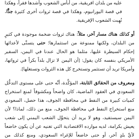
عليه من بلدان افريقية، من أبأس الشعوب وأشدها فقراً، وهكذا
في قصة اليورانيوم، وهكذا في قصة ثروات أخرى كثيرة
جدًّا
،
نُهِبت الشعوب الإفريقية.
أو كذلك هناك مسار آخر، مثلاً:
هناك ثروات ضخمة موجودة في كثيرٍ
من البلدان، ولكنها ممنوعة من استثمارها؛
حتى
يتسنَّى لأعدائها
إحكام السيطرة عليها، مثلما هو الحال عندنا في اليمن، السفير
الأمريكي بنفسه كان يقول: [أن اليمن لا تزال بلداً بكراً في ثرواتها،
وأمريكا تريد أن تستثمر وتستخرج كل هذه الثروات وتستغلها].
ومعروف من الحقائق الثابتة،
المؤكَّدة، أنَّه حتى على مستوى التدخُّل
السعودي في العقود الماضية، كان واضحاً ومكشوفاً لمنع استخراج
كميات كبيرة من النفط في محافظة الجوف، هذا حصل، السعودي
منع استخراج النفط في محافظة الجوف، منع من ذلك، لماذا؟ لأن
اليمن سيستفيد، وهو لا يريد أن يتحوَّل الشعب اليمني إلى شعب
يعيش بكرامة، لديه موارده الاقتصادية التي تغنيه عن أن يكون خاضعاً
لأيِّ بلدٍ آخر، أو حتى خاضعاً للإغراء السعودي، ومنع كذلك من