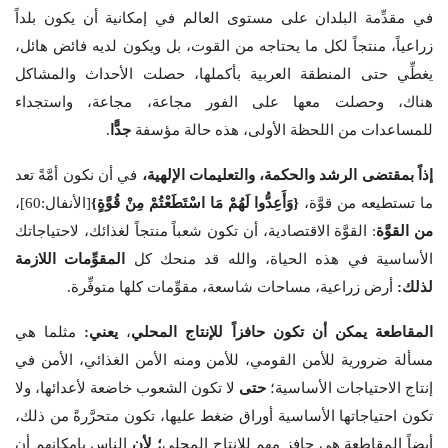
في مقدِّمة البلدان على مستوى العالم في إمكانية أن يكون بلداً
زراعياً، منتجاً لكل ما يحتاجه من القوت، بل ويكون لديه فائض هائل،
يغطِّي حتى المنطقة العربية بأكملها، حصلت الأحداث والمشاكل
هناك، وحصلت معها على الفور مجاعة، مجاعة، واستجداء
للمساعدات من اللحظة الأولى، هذه حالة مؤسفة
جدًّا
.
إذاً بمقتضى الرشد والحكمة، والتعليمات الإلهية،
في أن نكون أمَّةً تعد
ما تستطيعه من قوَّة،
{
وَأَعِدُّوا لَهُمْ مَا اسْتَطَعْتُمْ مِنْ قُوَّةٍ
}
[الأنفال:60]،
من القوَّة
: القوَّة الاقتصادية، أن تكون شعباً منتجاً لغذائك، لاحتياجاتك
الأساسية في هذه الحياة، والله قد منحك كل
المقوِّمات اللازمة
لذلك:
أرض زراعية، مساحات شاسعة، مقوِّمات كلها متوفِّرة.
المقاطعة يمكن أن تكون حافزاً للإنتاج المحلي
،
يعني:
مثلما هي
مسألة ضرورية للأمن القومي، للأمن ومنه الأمن الغذائي، الأمن في
إنتاج الاحتياجات الأساسية؛
حتى
لا تكون الشعوب خاضعة لأعدائها، ولا
تكون احتياجاتها الأساسية أوراق ضغط عليها، تكون متحرَّرةً من ذلك،
أيضاً المقاطعة هي حافز مهم للإنتاج المحلي
؛ لأن
الناس بإمكانهم أن