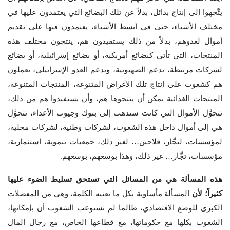
يتَّجهوا إلى إنتاج بدائل، بدلاً عن تلك البضائع التي يعتمدون عليها في
مختلف الأشياء، حتى في أبسط الأشياء، يعتمدون فيها على تقديم
أموال لعدوهم، بدلاً من ذلك يستفيدون هم، ينتجون مختلف هذه
المنتجات، التي تأتي كبضائع أمريكية، أو بضائع إسرائيلية، أو بضائع
لشركات مرتبطة، تدعم الصهيونية، وتدعم العدو الإسرائيلي، يعملون
هم كشعوب على إنتاج تلك الأغراض المتنوعة، المنتجات المتنوعة،
المنتجات الغذائية يمكن أن ينتجوها هم، وأن يستفيدوا هم من ذلك،
تتحوَّل الأموال التي كانت ستذهب إلى بنوك وجيوب الأعداء، تتحوَّل
هي إلى أموال داخل هذه الشعوب، لشركات وطنية، لشركات محلية،
لمؤسسات، لتجَّار، فلاحين… لغير ذلك، جمعيات تنموية، استثمارية،
مؤسسات، تجَّار… غير ذلك، وهذا بوسعهم، بوسعهم.
هذه المسألة هي من المسائل التي تستحق تسليط الضوء عليها
كثيراً؛ لأن
المسألة مأساوية بكل ما تعنيه الكلمة، وهي من المعضلات
الكبرى للوضع الاقتصادي، طالما لم تستوعب الشعوب أن بإمكانها،
الشعوب بكلها مع حكوماتها، مع قطاعها الخاص، مع رجال المال