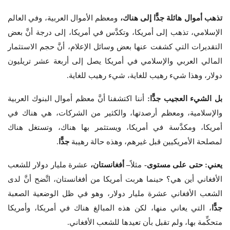
تذهب أموال هائلة جدًّا إلى هناك،
ومعظم الأموال العربية، وفي العالم
الإسلامي، تذهب إلى أمريكا، وتكدَّس في أمريكا، إلى درجة أنَّ بعض
التقديرات التي كشفت عنها بعض وسائل الإعلام، أنَّ حجم الاستثمار
المالي العربي والإسلامي في أمريكا يصل إلى أربعة عشر تريليون
دولار، وهذا شيء رهيب للغاية، شيء رهيب للغاية.
بل الشيء العجيب جدًّا:
أننا اكتشفنا أنَّ معظم أموال البنوك العربية
والإسلامية، ومعظم أرصدتها، والكثير من الشركات، هي هناك في
أمريكا، ومكدَّسة في أمريكا، ويستثمر بها هناك، وتستغل هناك
لمصلحة الأمريكيين قبل غيرهم، وهذه حالة رهيبة
جدًّا
.
يعني: حتى على مستوى-
مثلاً
– أفغانستان،
عشرة مليار دولار للشعب
الأفغاني أين هي؟ حينما هربت أمريكا من أفغانستان، اتَّضح أنَّ لدى
الشعب الأفغاني عشرة مليار دولار، وهو في ظل الوضعية الصعبة
جدًّا
، التي يعاني منها، لكن هذه المبالغ هناك في أمريكا، وأمريكا
متحكِّمة بها، ولم تقبل بأن تعيدها للشعب الأفغاني.