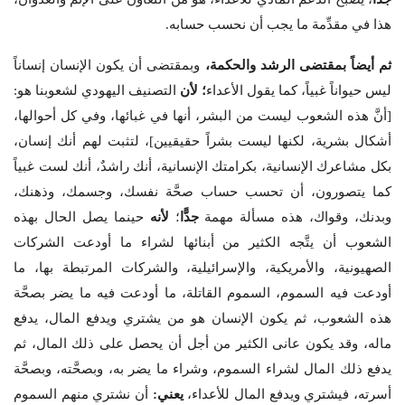
هذا في مقدِّمة ما يجب أن نحسب حسابه.
ثم أيضاً بمقتضى الرشد والحكمة،
وبمقتضى أن يكون الإنسان إنساناً
ليس حيواناً غبياً، كما يقول الأعداء
؛ لأن
التصنيف اليهودي لشعوبنا هو:
[أنَّ هذه الشعوب ليست من البشر، أنها في غبائها، وفي كل أحوالها،
أشكال بشرية، لكنها ليست بشراً حقيقيين]، لتثبت لهم أنك إنسان،
بكل مشاعرك الإنسانية، بكرامتك الإنسانية، أنك راشدٌ، أنك لست غبياً
كما يتصورون، أن تحسب حساب صحَّة نفسك، وجسمك، وذهنك،
وبدنك، وقواك، هذه مسألة مهمة
جدًّا
؛
لأنه
حينما يصل الحال بهذه
الشعوب أن يتَّجه الكثير من أبنائها لشراء ما أودعت الشركات
الصهيونية، والأمريكية، والإسرائيلية، والشركات المرتبطة بها، ما
أودعت فيه السموم، السموم القاتلة، ما أودعت فيه ما يضر بصحَّة
هذه الشعوب، ثم يكون الإنسان هو من يشتري ويدفع المال، يدفع
ماله، وقد يكون عانى الكثير من أجل أن يحصل على ذلك المال، ثم
يدفع ذلك المال لشراء السموم، وشراء ما يضر به، وبصحَّته، وبصحَّة
أسرته، فيشتري ويدفع المال للأعداء،
يعني:
أن نشتري منهم السموم