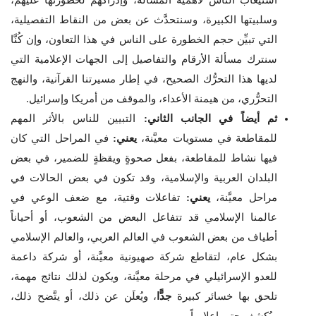
استيعاب الناس لأهمية المسألة، وإدراكهم لخطورتها عليهم،
وسلبيتها الكبيرة، وسنتحدَّث عن بعض من النقاط التفصيلية،
التي تبيِّن حجم الخطورة على الناس في هذا التعاون، وإن كُنَّا
سنترك مسألة الأرقام والتفاصيل إلى الجهات الإعلامية التي
لديها هذا التحرُّك الصحيح، في إطار مسيرتنا القرآنية، والنهج
التحرُّري، من هيمنة الأعداء، والموقف من أمريكا وإسرائيل.
ثم أيضاً في الجانب الثاني:
التبيين للناس بالأثر المهم
للمقاطعة في مستويات معيَّنة،
يعني:
في المراحل التي كان
فيها نشاط للمقاطعة، بفعل صحوةٍ ويقظةٍ للضمير، في بعض
البلدان العربية والإسلامية، وقد تكون في بعض الحالات في
مراحل معيَّنة،
يعني:
تفاعلات وقتية، مع ضعف الوعي في
عالمنا الإسلامي قد تتفاعل البعض من الشعوب، أو أحياناً
أطياف من بعض الشعوب في العالم العربي، والعالم الإسلامي
بشكل عام، لتقاطع شركة صهيونية معيَّنة، أو شركة داعمة
للعدو الإسرائيلي في مرحلة معيَّنة، ويكون لذلك نتائج مهمة،
تلحق بها خسائر كبيرة
جدًّا
، ويُعلَن عن ذلك، أو يتَّضح ذلك،