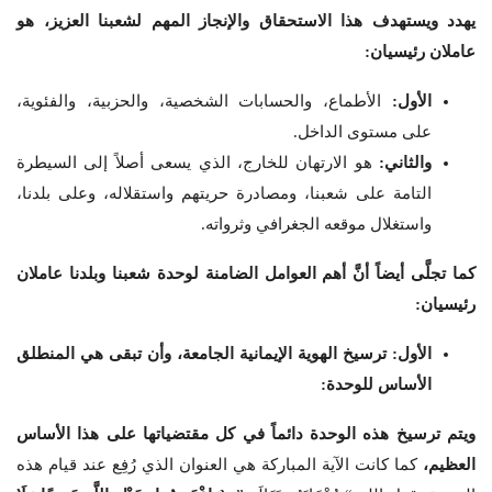
يهدد ويستهدف هذا الاستحقاق والإنجاز المهم لشعبنا العزيز، هو
عاملان رئيسيان:
الأول:
الأطماع، والحسابات الشخصية، والحزبية، والفئوية،
على مستوى الداخل.
والثاني:
هو الارتهان للخارج، الذي يسعى أصلاً إلى السيطرة
التامة على شعبنا، ومصادرة حريتهم واستقلاله، وعلى بلدنا،
واستغلال موقعه الجغرافي وثرواته.
كما تجلَّى أيضاً أنَّ أهم العوامل الضامنة لوحدة شعبنا وبلدنا عاملان
رئيسيان:
الأول: ترسيخ الهوية الإيمانية الجامعة، وأن تبقى هي المنطلق
الأساس للوحدة:
ويتم ترسيخ هذه الوحدة دائماً في كل مقتضياتها على هذا الأساس
العظيم،
كما كانت الآية المباركة هي العنوان الذي رُفِع عند قيام هذه