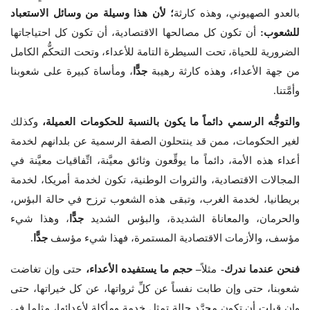
بالعدو الصهيوني، وهذه كارثة
؛ لأن هذا وسيلة من وسائل الاستعباد
للشعوب:
أن تكون كل مصالحها الاقتصادية، أن تكون كل احتياجاتها
الضرورية للحياة، تحت السيطرة التامة للأعداء، وتحت التحكُّم الكامل
من جهة الأعداء، وهذه كارثة رهيبة
جدًّا
، ومأساة كبيرة على شعوبنا
وأمَّتنا.
والتوجُّه الرسمي دائماً ما يكون بالنسبة للحكومات العميلة،
وكذلك
لغير الحكومات، ممن قد ينتحلون الصفة الرسمية عن بلدانهم لخدمة
أعداء هذه الأمة، دائماً ما يوقِّعون وثائق معيَّنة، اتِّفاقيات معيَّنة في
المجالات الاقتصادية، والثروات الوطنية، تكون لخدمة أمريكا، لخدمة
بريطانيا، لخدمة الغرب، وتبقى هذه الشعوب ترزح في حالة البؤس،
والحرمان، والمعاناة الشديدة، والبؤس الشديد
جدًّا
، وهذا شيء
مؤسف، والأزمات الاقتصادية المستمرة، فهذا شيء مؤسف
جدًّا
.
فنحن عندما ندرك-
مثلاً
– حجم ما يستفيده الأعداء،
حتى وإن تغاضت
شعوبنا، حتى وإن طابت نفساً عن كلِّ ثرواتها، عن كل خيراتها، حتى
وإن قبلت أن تكون مجرَّد حالة تمثل خدمة ومأكلة لأعدائها، مثلما في