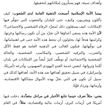
وأهداف سيئة، فهم يسخِّرون إمكاناتهم لتحقيقها.
بينما الأمة الإسلامية
أصبحت الذهنية العامة لدى الشعوب:
كيف
يأكلون ويشربون، وكيف- حتى للبلدان والشعوب التي تتوفَّر فيها
الإمكانات- كيف يستغلون ذلك لمجرَّد الرفاه الشخصي والاجتماعي؟!
لأن
الأمة هذه يسعى أعداؤها لأن تجرَّد من أن تكون رسالتها وعزتها،
وكرامتها هدفاً لها، يحاولون أن تنحط هذه الأمة حتى في اهتماماتها،
في توجُّهاتها، فيكون الغالب في الذهنية العامة هو فقط الأكل
والشرب، والترفيه الشخصي، والمكاسب الشخصية، والحالة
الشخصية والاجتماعية، أو توظَّف كثيرٌ أيضاً من الإمكانات في بلدان
أمَّتنا وثرواتها، لنفس خدمة العدو اليهودي الصهيوني، وأذرعه (أمريكا،
وإسرائيل)، في سبيل تحقيق أهدافها ضد هذه الأمة، أهدافها كذلك في
سبيل أن تكون هي التي تحلّ بهذه الأموال مشاكلها الاقتصادية،
وأزماتها، وتزداد قوَّةً.
يعني: مثلاً نعرف حينما نتابع الأخبار في مراحل متعدِّدة،
دخلت فيها
أمريكا في أزمات كبرى، أزمات مالية واقتصادية،
مثلاً:
في العام