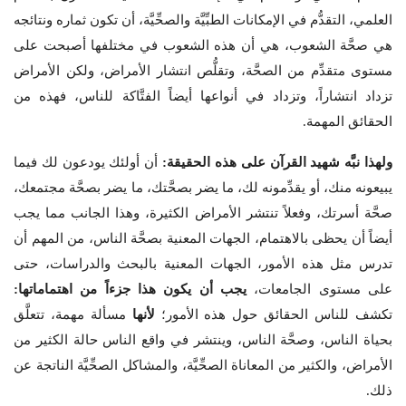
العلمي، التقدُّم في الإمكانات الطبِّيَّة والصحِّيَّة، أن تكون ثماره ونتائجه
هي صحَّة الشعوب، هي أن هذه الشعوب في مختلفها أصبحت على
مستوى متقدِّم من الصحَّة، وتقلُّص انتشار الأمراض، ولكن الأمراض
تزداد انتشاراً، وتزداد في أنواعها أيضاً الفتَّاكة للناس، فهذه من
الحقائق المهمة.
ولهذا نبَّه شهيد القرآن على هذه الحقيقة:
أن أولئك يودعون لك فيما
يبيعونه منك، أو يقدِّمونه لك، ما يضر بصحَّتك، ما يضر بصحَّة مجتمعك،
صحَّة أسرتك، وفعلاً تنتشر الأمراض الكثيرة، وهذا الجانب مما يجب
أيضاً أن يحظى بالاهتمام، الجهات المعنية بصحَّة الناس، من المهم أن
تدرس مثل هذه الأمور، الجهات المعنية بالبحث والدراسات، حتى
على مستوى الجامعات،
يجب أن يكون هذا جزءاً من اهتماماتها:
تكشف للناس الحقائق حول هذه الأمور؛
لأنها
مسألة مهمة، تتعلَّق
بحياة الناس، وصحَّة الناس، وينتشر في واقع الناس حالة الكثير من
الأمراض، والكثير من المعاناة الصحِّيَّة، والمشاكل الصحِّيَّة الناتجة عن
ذلك.