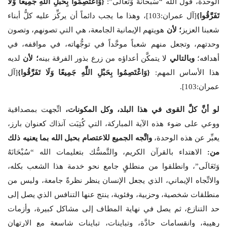
الوحدة، قول الله “سُبْحَانَهُ وَتَعَالَى”:
{
وَاعْتَصِمُوا بِحَبْلِ اللَّهِ جَمِيعًا وَلَا
تَفَرَّقُوا
}
[آل عمران:103]، وهذا ما يجب دائماً أن يركِّز عليه كلُّ أبناء
شعبنا العزيز
؛ لأن
هويتهم الإيمانية الجامعة، هي التي تصونهم، وتصون
وحدتهم، وتجعل منهم شعباً موحَّداً في توجُّهاته، في مواقفه، في
أهدافه؛
وبالتالي
لا يتمكَّن أعداؤه من زرع بذور الفرقة بينه
؛ لأن
لديه
هذا الأساس المهم:
{
وَاعْتَصِمُوا بِحَبْلِ اللَّهِ جَمِيعًا وَلَا تَفَرَّقُوا
}
[آل
عمران:103].
لو أنَّ كلَّ القوى في هذا البلد، وكل المكونات،
اتِّجهت بمصداقية
ووعي على ضوء هذه الآية المباركة، التي كُتِبَت آنذاك كعنوان بارز،
يعبِّر عن هذه الوحدة،
واتَّجه الجميع للاعتصام بحبل الله بما يعنيه ذلك
من:
الاهتداء بالقرآن الكريم، والتَّمسُّك بتعليمات الله “سُبْحَانَهُ
وَتَعَالَى”، وانطلقوا من منطلقٍ جامع نحو خدمة هذا الشعب بكله،
والاتِّجاه الإيماني، الذي يجعل الإنسان ينظر نظرةً جامعة، وليس من
منطلقات شخصية، وحزبية، وفئوية، ينتج عنها التنافس الذي يصل إلى
حد التنازع، ثم يصل في نهاية المطاف إلى مشاكل كبيرة، وأزمات
رهيبة، وانقسامات حادَّة، وتباينات، تباينات شاسعة مع الارتهان