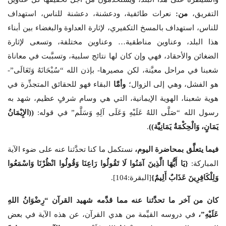
التفريق،
من:
نعرات طائفية، ودعشنة، دعشنة للناس، استهداف
للناس، استهداف بالمسخ التكفيري، لإثارة العداوة والبغضاء بين أبناء
هذا البلد، وعناوين مناطقية… وعناوين مختلفة، وتسعى لإثارة
الضغائن والأحقاد، فهي وإن كان لها نتائج سلبية، وتسبَّبت في معاناة
شعبنا في مراحل معيَّنة، لكن مصيرها- بإذن الله “سُبْحَانَهُ وَتَعَالَى”-
هو الفشل، وهي إلى الزوال؛
وأمَّا
البقاء فهو للحقائق المتجذِّرة في
هوية شعبنا، الهوية الإيمانية، التي هي وسام شرفٍ عظيم، شهد به
رسول الله “صَلَّى اللهُ عَلَيْهِ وَعَلَى آلِهِ وَسَلَّم” في قوله:
((الإِيْمَانُ
يَمَانٍ، وَالْحِكْمَةُ يَمَانِيَّة))
.
فيما يتعلَّق بمحاضرة اليوم،
نستكمل ما كنا تحدَّثنا عنه على ضوء الآية
المباركة:
{
يَا أَيُّهَا الَّذِينَ آمَنُوا لَا تَقُولُوا رَاعِنَا وَقُولُوا انْظُرْنَا وَاسْمَعُوا
وَلِلْكَافِرِينَ عَذَابٌ أَلِيمٌ
}
[البقرة:104].
كان من آخر ما تحدَّثنا عنه مما قدَّمه شهيد القرآن “رِضْوَانُ اللهِ
عَلَيْهِ”،
في دروسه القيِّمة من هدي القرآن، عن هذه الآية في بعض