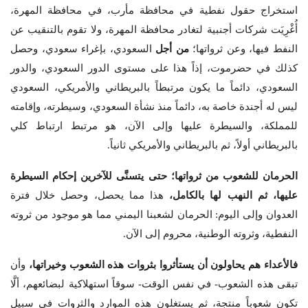
استخراج حقول نفطية في محافظة مأرب، في محافظة المهرة،
أُغْرِيَت شركات أجنبية لتغادر محافظة المهرة، ولا تقوم بالتنقيب عن
النفط فيها، وعن ثرواتها؛
من أجل
السعودي، بإغراء سعودي، وحصل
كذلك في حضرموت، إذاً هذا على مستوى الدور السعودي، والدور
السعودي، دائماً ما يكون مرتبطاً بالبريطاني والأمريكي، السعودي
ليس له أجندة خاصة به، دائماً منذ نشأة السعودي، وسيطرته، وإقامته
للمملكة، والسيطرة عليها وإلى الآن، هو مرتبط ارتباط كلي
بالبريطاني أولاً، ثم بالبريطاني والأمريكي ثانياً.
الحرمان للشعوب من ثرواتها؛ حتى يتسنَّى للآخرين إحكام السيطرة
عليها، ثم النهب لها بالكامل،
هذا مما يحصل، وحصل خلال فترة
العدوان وإلى اليوم: الحرمان لشعبنا اليمني مما هو موجود من ثروته
النفطية، وثروته الوطنية، محروم إلى الآن.
فالأعداء هم يحاولون أن يستأثروا بثروات هذه الشعوب وخيراتها،
وأن
تبقى هذه الشعوب- في نفس الوقت- سوقاً استهلاكية لبضائعهم، ألَّا
تكون شعوباً منتجة، ثم يستغلون هذه الموارد والثروات في سبيل