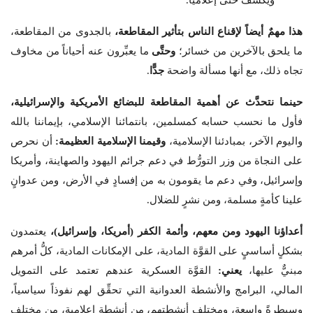
ويُكشف حتى إعلامياً.
هذا مهمٌ أيضاً لإقناع الناس بتأثير المقاطعة،
بالجدوى من المقاطعة،
ما يلحق بالآخرين من خسائر؛
وحتَّى
ما يعبِّرون عنه أحياناً من مخاوف
تجاه ذلك، مع أنها مسألة واضحة
جدًّا
.
حينما نتحدَّث عن أهمية المقاطعة للبضائع الأمريكية والإسرائيلية،
فأول ما نحسب حسابه كمسلمين، بانتمائنا الإسلامي، بإيماننا بالله
واليوم الآخر، بمبادئنا الإسلامية،
وقيمنا الإسلامية العظيمة:
أن نحرص
على النجاة من وزر التورُّط في دعم جرائم اليهود والصهاينة، وأمريكا
وإسرائيل، وفي دعم ما يقومون به من إفسادٍ في الأرض، ومن عدوانٍ
علينا كأمةٍ مسلمة، ومن نشرٍ للضلال.
أعداؤنا اليهود ومن معهم، وأئمة الكفر (أمريكا، وإسرائيل)،
يعتمدون
بشكلٍ أساسيٍ على القوَّة المادية، على الإمكانات المادية، كلُّ أمرهم
مبنيٌّ عليها،
يعني:
القوَّة العسكرية عندهم تعتمد على التمويل
المالي، البرامج والأنشطة العدوانية التي تحقِّق لهم نفوذاً سياسياً،
وسيطرةً واسعة، ومختلف أنشطتهم، من أنشطة إعلامية، من مختلف