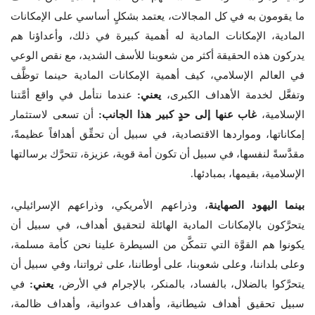
ما يقومون به في كل المجالات، يعتمد بشكلٍ أساسي على الإمكانات
المادية، الإمكانات المادية له أهمية كبيرة في ذلك، وأعداؤنا هم
يدركون هذه الحقيقة أكثر من شعوبنا للأسف الشديد، مع نقص الوعي
في العالم الإسلامي، كيف أهمية الإمكانات المادية حينما توظَّف
وتفعَّل لخدمة الأهداف الكبرى،
يعني:
عندما نتأمل في واقع أمَّتنا
الإسلامية،
غاب عنها إلى حدٍ كبير هذا الجانب:
أن تسعى لاستثمار
إمكاناتها، ومواردها الاقتصادية، في سبيل أن تحقِّق أهدافاً عظيمةً،
مقدَّسةً لنفسها، في سبيل أن تكون أمة قوية، عزيزة، تتحرَّك برسالتها
الإسلامية، بقيمها، بمبادئها.
بينما اليهود الصهاينة
، وذراعهم الأمريكي، وذراعهم الإسرائيلي،
يتحرَّكون بالإمكانات المادية الهائلة لتحقيق أهداف، في سبيل أن
يكونوا هم القوَّة التي تتمكَّن من السيطرة علينا نحن كأمة مسلمة،
وعلى بلداننا، وعلى شعوبنا، على أوطاننا، على ثرواتنا، وفي سبيل أن
يتحرَّكوا بالضلال، بالفساد، بالمنكر، بالإجرام في الأرض،
يعني:
في
سبيل تحقيق أهداف شيطانية، وأهداف عدوانية، وأهداف ظالمة،