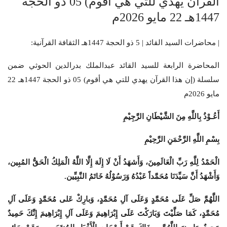
القرآن يهدي للتي هي أقوم) 05 ذو الحجة
1447هـ 22 مايو 2026م
| محاضرات السيد القائد | 5 ذو الحجة 1447هـ الثقافة القرآنية:
المحاضرة الرابعة للسيد القائد عبدالملك بدرالدين الحوثي ضمن
سلسلة (إن هذا القرآن يهدي للتي هي أقوم) 05 ذو الحجة 1447هـ 22
مايو 2026م
أَعُـوْذُ بِاللَّهِ مِنَ الشَّيْطَانِ الرَّجِيْمِ
بِسْمِ اللَّهِ الرَّحْمَنِ الرَّحِيْمِ
الْحَمْدُ لِلَّهِ رَبِّ الْعَالَمِينَ، وَأَشهَدُ أَنْ لَا إِلَهَ إِلَّا اللَّهُ الْمَلِكُ الْحَقُّ المُبِين،
وَأَشْهَدُ أَنَّ سَيِّدَنَا مُحَمَّداً عَبْدُهُ وَرَسُوْلُهُ خَاتَمُ النَّبِيِّين.
اللَّهُمَّ صَلِّ عَلَى مُحَمَّدٍ وَعَلَى آلِ مُحَمَّدٍ، وَبارِكْ عَلى مُحَمَّدٍ وَعَلَى آلِ
مُحَمَّدٍ، كَمَا صَلَّيْتَ وَبَارَكْتَ عَلَى إِبْرَاهِيمَ وَعَلَى آلِ إِبْرَاهِيمَ إِنَّكَ حَمِيدٌ