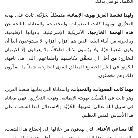
الكلمة، لو قَبِل بذلك.
ولهذا فشعبنا العزيز بهويته الإيمانية،
متمسِّكٌ بحُرِّيَّته، ثابتٌ على نهجه
التحرُّري، ومهما كانت الصعوبات، والتحديات، والمعاناة الناتجة
عن
هذه الهجمة الخارجية:
الأمريكية الإسرائيلية، بأدواتها الإقليمية،
وبالخونة من أبناء البلد، الذين هم أقزام، أقزام، لا يستوعبون أبداً أن
يكون شعبنا حرًّا، ولا يؤمنون بذلك إطلاقاً، ولا يعرفون إلَّا الارتهان
للخارج؛
من أجل
أن تتحقَّق مكاسبهم وأطماعهم، التي هي تافهة،
ليكونوا في إطار الخضوع المطلق للقوى الخارجية شيئاً ما، يقدِّرون
ذلك وهم مخطئون.
مهما كانت الصعوبات، والتحديات،
والمعاناة التي يعانيها شعبنا العزيز،
وهو ثابت في التَّمسُّك بهويته الإيمانية، ونهجه التحرُّري، فهي معاناة
في سبيل الله تعالى،
ثمرتها:
الحُرِّيَّة والاستقلال لهذا الشعب، على
هذا الأساس المتين العظيم.
أمَّا مساعي الأعداء،
التي يهدفون من خلالها إلى إخضاع هذا الشعب،
والسيطرة على هذا البلد، ويستخدمون من أجل تحقيقها كل عناوين