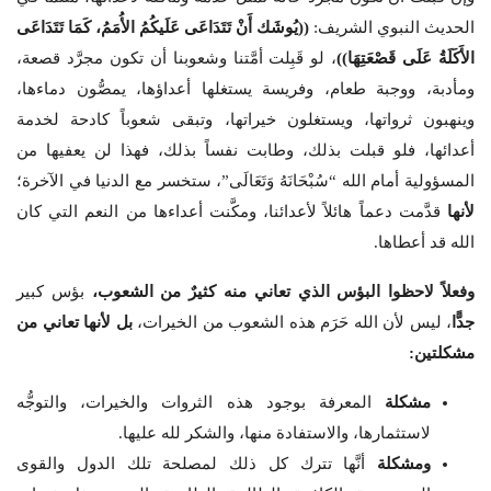
الحديث النبوي الشريف:
((يُوشَك أَنْ تَتَدَاعَى عَلَيكُمُ الأُمَمُ، كَمَا تَتَدَاعَى
الأَكَلَةُ عَلَى قَصْعَتِهَا))
، لو قَبِلت أمَّتنا وشعوبنا أن تكون مجرَّد قصعة،
ومأدبة، ووجبة طعام، وفريسة يستغلها أعداؤها، يمصُّون دماءها،
وينهبون ثرواتها، ويستغلون خيراتها، وتبقى شعوباً كادحة لخدمة
أعدائها، فلو قبلت بذلك، وطابت نفساً بذلك، فهذا لن يعفيها من
المسؤولية أمام الله “سُبْحَانَهُ وَتَعَالَى”، ستخسر مع الدنيا في الآخرة؛
لأنها
قدَّمت دعماً هائلاً لأعدائنا، ومكَّنت أعداءها من النعم التي كان
الله قد أعطاها.
وفعلاً لاحظوا البؤس الذي تعاني منه كثيرٌ من الشعوب،
بؤس كبير
جدًّا
، ليس لأن الله حَرَم هذه الشعوب من الخيرات،
بل لأنها تعاني من
مشكلتين:
مشكلة
المعرفة بوجود هذه الثروات والخيرات، والتوجُّه
لاستثمارها، والاستفادة منها، والشكر لله عليها.
ومشكلة
أنَّها تترك كل ذلك لمصلحة تلك الدول والقوى