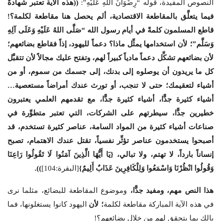
النصوص المفيدة، قوله “رِضْوَانُ اللهِ عَلَيْهِ”:
((هذه الآية تعتبر شهادةً
فيما يتعلَّق بالمقاطعة الاقتصادية، ألم يحصل هنا مقاطعة لكلمة؟!
قاطع المسلمون كلمةً في أيام رسول الله “صَلَّى اللهُ عَلَيْهِ وَعَلَى آلِهِ
وَسَلَّم”؛ لأن استخدامها يمثِّل ماذا؟ دعماً لليهود، إذاً فقاطع بضائعهم؛
لأن بضائعهم تشكِّل دعماً مادياً كبيراً لهم، وتفتح عليك مجالاً لأن تتقبَّل
كل ما يريدون أن يوصلوه إلى بدنك، إلى جسمك من سموم، أو من
أشياء لتعقيمك؛ حتى لا تنجب، أو تورث عندك أمراضاً مستعصية…
أشياء كثيرة جدًّا، أشياء كثيرة جدًّا، مع تقدمهم العلمي يعتبرون
خطيرين جدًّا، سيطرتهم على الشركات، التي تعتبر متطوِّرة في
صناعات أشياء كثيرة من المواد السامة، عناصر كثيرة تستخدم، قد
أصبحوا يستخدمون عناصر تؤثِّر نفسياً، تقتل عندك الاهتمام، تصبح
إنساناً بارداً، لا تهتم، ولا تبالي،
{
يَا أَيُّهَا الَّذِينَ آمَنُوا لَا تَقُولُوا رَاعِنَا
وَقُولُوا انْظُرْنَا وَاسْمَعُوا وَلِلْكَافِرِينَ عَذَابٌ أَلِيمٌ
}
[البقرة:104]
))
.
هذا النص مهم، ومفيد جدًّا،
وموضوع المقاطعة للبضائع، مثلما نرى
في هذه الآية المباركة مقاطعة لكلمة
؛ لأن
اليهود كانوا يستغلونها، فما
بالك بما يتحقق لهم من خلال بضائعهم؟!