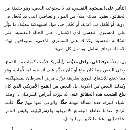
التأثير على المستوى النفسي،
قد لا يستوعبه البعض، وهو حقيقة من
الحقائق،
يعني:
هناك- مثلاً- من المواد والعناصر، التي قد تُجْعَل في
أدوية، أو تُجْعَل في أغذية، أو تُجْعَل في مواد استهلاكية معيَّنة، ما تؤثِّر
على المستوى النفسي لدى الإنسان، على الحالة النفسية، على
السَّلامة النفسية، وكذلك على المستوى الذهني، استهدافهم لهذه
الأمة استهداف شامل، ويشمل كل شيء.
بل-
مثلاً
– عرفنا في مراحل معيَّنة،
أنَّ أمريكا قدَّمت كميات من القمح،
وحتى البعض مما كان يباع أو كان يقدَّم على أنه هِبة لمنظَّمات، وهو
مما خَضَع للإشعاع النووي بطريقة تورِّث مرض السرطان لمستهلكيه،
وكذلك البعض من الأدوية،
بل البعض من القمح الأمريكي الذي كان
يباع اتَّضحت هذه الحقائق عنه:
أنَّه يورِّث أمراض السرطان… وهكذا
أشياء كثيرة، هذه مسألة مهمة
جدًّا
، والوعي عنها مهمٌ
جدًّا
، فأنت
الرابح عندما تقاطع البضائع الأمريكية والإسرائيلية، وليس الناس
بحاجة إليها، هناك الكثير من البدائل.