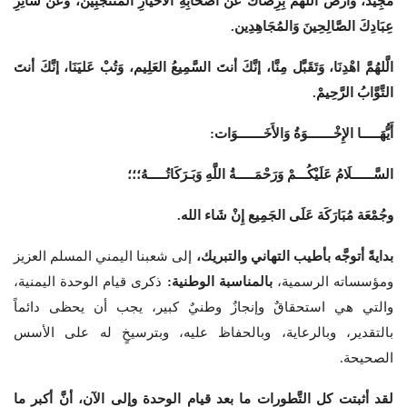
مَجِيدٌ، وَارضَ اللَّهُمَّ بِرِضَاكَ عَنْ أَصْحَابِهِ الْأَخْيَارِ المُنتَجَبِين، وَعَنْ سَائِرِ
عِبَادِكَ الصَّالِحِينَ وَالمُجَاهِدِين.
الَّلهُمَّ اهْدِنَا، وَتَقَبَّل مِنَّا، إنَّكَ أنتَ السَّمِيعُ العَلِيم، وَتُبْ عَليَنَا، إنَّكَ أنتَ
التَّوَّابُ الرَّحِيمْ.
أَيُّهَـــــا الإِخْـــــــوَةُ وَالأَخَـــــــوَات:
السَّــــــلَامُ عَلَيْكُـــمْ وَرَحْمَـــــةُ اللَّهِ وَبَـرَكَاتُـــــهُ؛؛؛
وجُمْعَة مُبَارَكَة عَلَى الجَمِيع إِنْ شَاء الله.
بدايةً أتوجَّه بأطيب التهاني والتبريك،
إلى شعبنا اليمني المسلم العزيز
ومؤسساته الرسمية،
بالمناسبة الوطنية:
ذكرى قيام الوحدة اليمنية،
والتي هي استحقاقٌ وإنجازٌ وطنيٌ كبير، يجب أن يحظى دائماً
بالتقدير، وبالرعاية، وبالحفاظ عليه، وبترسيخٍ له على الأسس
الصحيحة.
لقد أثبتت كل التَّطورات ما بعد قيام الوحدة وإلى الآن، أنَّ أكبر ما