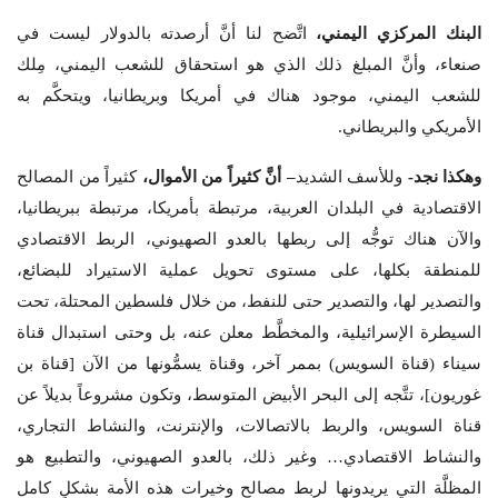
البنك المركزي اليمني،
اتَّضح لنا أنَّ أرصدته بالدولار ليست في
صنعاء، وأنَّ المبلغ ذلك الذي هو استحقاق للشعب اليمني، مِلك
للشعب اليمني، موجود هناك في أمريكا وبريطانيا، ويتحكَّم به
الأمريكي والبريطاني.
وهكذا نجد-
وللأسف الشديد
– أنَّ كثيراً من الأموال،
كثيراً من المصالح
الاقتصادية في البلدان العربية، مرتبطة بأمريكا، مرتبطة ببريطانيا،
والآن هناك توجُّه إلى ربطها بالعدو الصهيوني، الربط الاقتصادي
للمنطقة بكلها، على مستوى تحويل عملية الاستيراد للبضائع،
والتصدير لها، والتصدير حتى للنفط، من خلال فلسطين المحتلة، تحت
السيطرة الإسرائيلية، والمخطَّط معلن عنه، بل وحتى استبدال قناة
سيناء (قناة السويس) بممر آخر، وقناة يسمُّونها من الآن [قناة بن
غوريون]، تتَّجه إلى البحر الأبيض المتوسط، وتكون مشروعاً بديلاً عن
قناة السويس، والربط بالاتصالات، والإنترنت، والنشاط التجاري،
والنشاط الاقتصادي… وغير ذلك، بالعدو الصهيوني، والتطبيع هو
المظلَّة التي يريدونها لربط مصالح وخيرات هذه الأمة بشكلٍ كامل