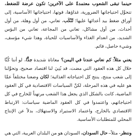
حينما تبقى الشعوب معتمدةً على الآخرين؛ تكون عرضة للضغط،
تتحوَّل احتياجاتها الضرورية، غذاؤها، قوتها، احتياجاتها الأساسية، إلى
أوراق ضغط بيد أعدائها عليها؛
تُنْكَب
، تعاني، من أول وهلة، من أول
أحداث، من أول مشاكل، تعاني من المجاعة، تعاني من البؤس
الشديد، من انعدام الغذاء والأساسيات للحياة، وهذا شيء مؤسف،
وشيء حاصل، قائم.
يعني مثلاً: كم نعاني عندنا في اليمن؟
معاناة شديدة
جدًّا
، لو أننا كُنَّا
خلال كل هذه العقود التي مضت، قد بُنِيَ لنا اقتصاد صحيح، وتحوَّلنا
إلى شعب منتج، ينتج كل احتياجاته الغذائية؛
لكان
وضعنا مختلفاً عمَّا
هو عليه في هذه المرحلة، لكنَّ السياسات الاقتصادية في كل العقود
الماضية، كانت بالشكل الذي يجعل هذا الشعب مرتهناً للخارج في كل
احتياجاتهم، واعتمدوا في كل العقود الماضية سياسات: الارتباط
الاقتصادي بالخارج، واعتماد الاستيراد والاستهلاك، بدلاً عن الإنتاج
المحلي للمتطلبات الأساسية.
وننظر-
مثلاً
– حال السودان،
السودان هو من البلدان العربية، التي هي