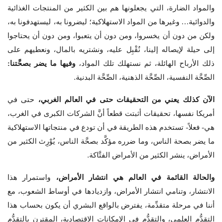
والمواد الضارة، التي يجعلونها هم بين الكثير من المنتجات الغذائية
والدوائية… وغيرها من المواد الاستهلاكية؛ ليضرونا به، ليستهدفونا به،
ولكن من دون أن يخسروا، ومن دون أن يتعبوا، ومن دون أن يحتاجوا
إلى حيلة لإيصاله إلينا، نُقْبِل عليه، ونشتريه بالمال، ونعطيهم على
ذلك الأرباح الهائلة، ثم نستهلك تلك المواد،
وفيها ما يضر بصحَّتنا:
الصِّحَّة النفسية، الصِّحَّة الذهنية، الصِّحَّة البدنية.
الآن كذلك يعني من التحقيقات حتى في العالم الغربي،
حتى في
أمريكا نفسها، تحقيقات أثبتت قطعاً أنَّ الشركات الكبرى في الغرب،
هي- فعلاً- تستخدم هذه الطريقة في أن تودع في منتجاتها الاستهلاكية
ما يضر بصحة الناس، وما ضرره مؤكَّد بصحَّة الناس، يُوْرِث الكثير من
الأمراض، ينشر الكثير من الأمراض الفتَّاكة.
والحالة القائمة في العالم هي انتشار الأمراض،
واستمرار هذا
الانتشار، وتنامي انتشار الأمراض، وازديادها في أوساط الشعوب، مع
أننا في مرحلة متقدِّمة، يفترض بالواقع البشري أن يكون بحساب هذا
التقدُّم العلمي، والتقدُّم في الإمكانات الاقتصادية، المقترن بالتقدُّم