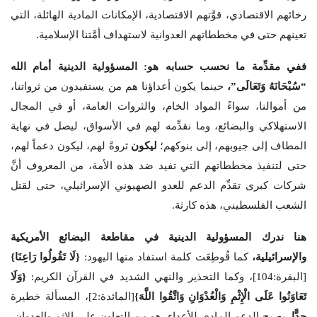
رخائهم الاقتصادي، قوَّتهم الاقتصادية، الإمكانات المادية الهائلة، التي
تعينهم حتى في مخططاتهم العدوانية لاستهداف أمَّتنا الإسلامية.
ففي مقدِّمة ما نحسب حسابه هو: المسؤولية الدينية أمام الله
“سُبْحَانَهُ وَتَعَالَى”،
حينما يكون أعداؤنا هم من يستفيدون من ثرواتنا،
من أموالنا، سواءً المواد الخام، والثروات العامة، أو في المجال
الاستهلاكي والبضائع، وما نقدِّمه لهم في الأسواق، ليصل في نهاية
المطاف إلى جيوبهم، إلى بنوكهم؛
ليكون
ثروةً لهم، ليكون دعماً لهم،
حتى لتنفيذ مخططاتهم التي تفيد ضد هذه الأمة، من المعروف أنَّ
شركات كبرى تقدِّم الدعم للعدو الصهيوني الإسرائيلي، حتى لقتل
الشعب الفلسطيني، هذه كارثة.
هنا ندرك المسؤولية الدينية في مقاطعة البضائع الأمريكية
والإسرائيلية،
كما قُوطِعَت كلمة استفاد منها اليهود:
{
لَا تَقُولُوا رَاعِنَا
}
[البقرة:104]، وكما التحذير والنهي الشديد في القرآن الكريم:
{
وَلَا
تَعَاوَنُوا عَلَى الْإِثْمِ وَالْعُدْوَانِ وَاتَّقُوا اللَّهَ
}
[المائدة:2]، المسألة خطيرة
جدًّا
، يصبح الدعم المادي للأعداء، هو من التعاون على الإثم والعدوان،