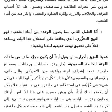
عناوين تثير النعرات الطائفية والمناطقية، ويعملون على كلِّ أسباب
الفرقة، والخلاف، والنزاع، وإثارة العداوة والبغضاء والكراهية بين أبناء
الشعب.
أمَّا العامل الثاني مما يصون الوحدة بين أبناء الشعب: فهو
النهج التحرُّري، الذي يحافظ على استقلال هذا البلد، ويساعد
فعلاً على تحقيق نهضة حقيقية لبلدنا وشعبنا:
شعبنا العزيز بأحراره، لن يقبل أبداً أن يكون مجرَّد ملف من ملفات
اللجنة الخاصة السعودية،
يُدار وفق حسابات، ورهانات، ومصالح
خارجية، تحت إشراف لجنة رباعية،
من:
الأمريكي، والبريطاني،
والإسرائيلي، والسعودي
؛ لأن
هذا يشكِّل تهديداً كبيراً لهذا البلد في كل
شيء: في حُرِّيَّته، في استقلاله، في حاضره، في مستقبله، فلا يمكن
أن يخضع لذلك أبداً، وأن يرهن مصيره على هذا الأساس، أولئك
يعملون وفق حسابات، هي حسابات عدوانية، تدميرية، تسيء إلى
كرامة هذا الشعب، تحوِّل هذا الشعب إلى شعب مستعبد بكل ما تعنيه